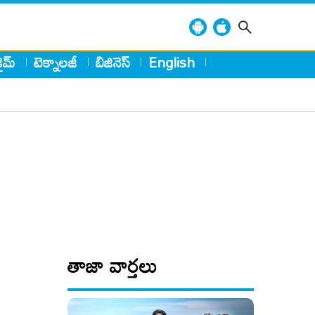
్రైమ్
టెక్నాలజీ
బిజినెస్
English
తాజా వార్తలు