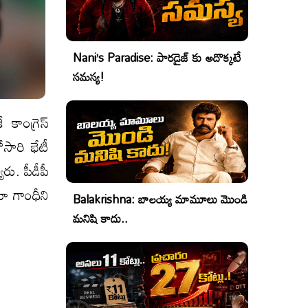
Nani’s Paradise: పారడైజ్ కు అదొక్కటే
సమస్య!
కాంగ్రెస్
సారి భేటీ
ు. పీడీపీ
ా గాంధీని
Balakrishna: బాలయ్య మామూలు మొండి
మనిషి కాదు..