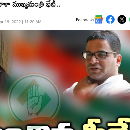
ిళా ముఖ్యమంత్రి భేటీ..
Follow Us
pr 19, 2022 | 11:20 AM