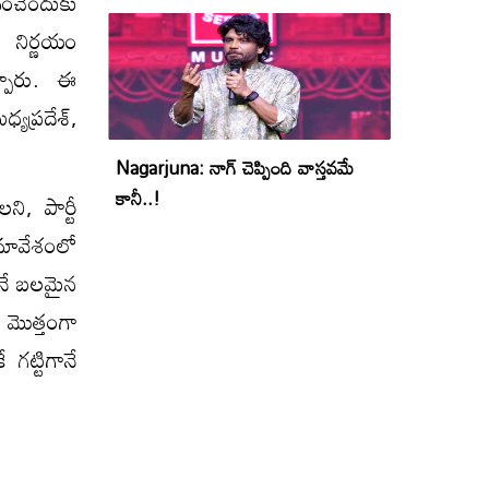
ించేందుకు
 నిర్ణయం
ప్పారు. ఈ
యప్రదేశ్,
Nagarjuna: నాగ్ చెప్పింది వాస్తవమే
కానీ..!
ని, పార్టీ
మావేశంలో
ారనే బలమైన
 మొత్తంగా
 గట్టిగానే