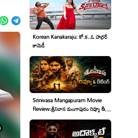
Korean Kanakaraju: కో.క..ఓ హర్రర్
కామెడీ
Srinivasa Mangapuram Movie
Review:శ్రీనివాస మంగాపురం రివ్యూ &
రేటింగ్