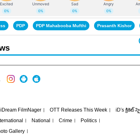
ess
PDP
PDP Mahabooba Mufthi
Prasanth Kishor
ews
iDream FilmNager
OTT Releases This Week
iD's క్రికెట్ స్
ternational
National
Crime
Politics
oto Gallery