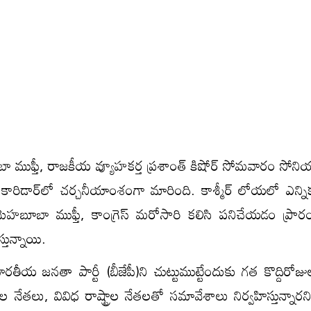
ా ముఫ్తీ, రాజకీయ వ్యూహకర్త ప్రశాంత్ కిషోర్ సోమవారం సోనియ
రిడార్‌లో చర్చనీయాంశంగా మారింది. కాశ్మీర్ లోయలో ఎన్
మెహబూబా ముఫ్తీ, కాంగ్రెస్ మరోసారి కలిసి పనిచేయడం ప్రారంభ
తున్నాయి.
 జనతా పార్టీ (బీజేపీ)ని చుట్టుముట్టేందుకు గత కొద్దిరోజుల
టీల నేతలు, వివిధ రాష్ట్రాల నేతలతో సమావేశాలు నిర్వహిస్తున్నా