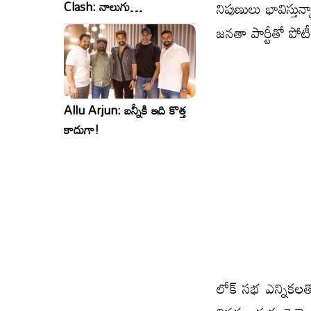
నిపుణులు భావిస్తున్
Clash: నాలుగు
సినిమాలు..ఒకేసారి..ఎందుకో?
జనతా పార్టీతో పోట
Allu Arjun: బన్నీకి ఇది కొత్త
కాదుగా!
లోక్ సభ ఎన్నికలతోప