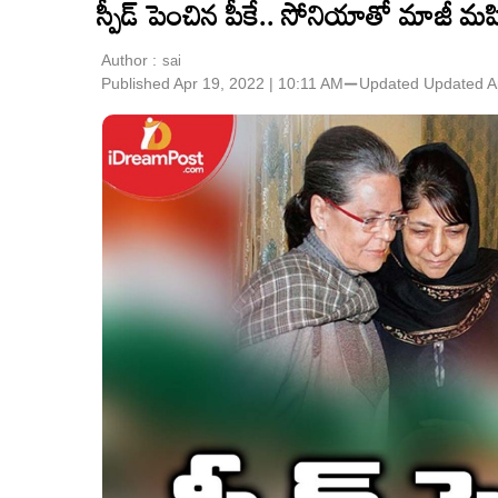
స్పీడ్ పెంచిన పీకే.. సోనియాతో మాజీ మహ
Author :
sai
Published Apr 19, 2022 | 10:11 AM
⚊
Updated
Updated A