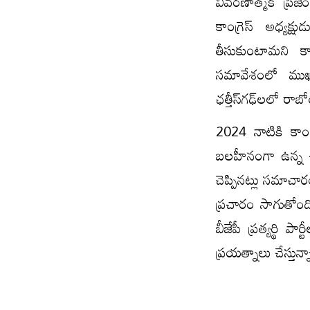
వివరణాత్మక ప్రెజ
కాంగ్రెస్ అధ్యక
తీసుకుంటామని కాం
సమావేశంలో ముఖ్య
ఛత్తీస్‌గఢ్‌లలో రా
2024 నాటికి కాంగ్ర
బలహీనంగా ఉన్న చ
చెప్పినట్లు సమాచా
ప్రచారం సాగుతోంది
బీజేపీ ప్రత్యర్థి 
ప్రయత్నాలు చేస్తున్న