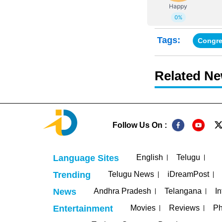
Tags:
Congr
Related N
Follow Us On :
English
Telugu
Language Sites
Telugu News
iDreamPost
Trending
Andhra Pradesh
Telangana
In
News
Movies
Reviews
Ph
Entertainment