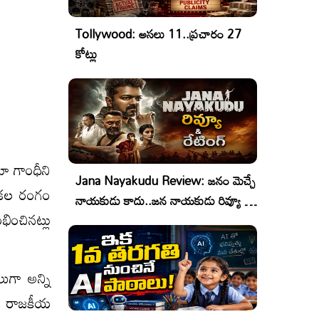
Tollywood: అసలు 11..ప్రచారం 27
కోట్లు
ా గాంధీని
Jana Nayakudu Review: జనం మెచ్చే
నికల రంగం
నాయకుడు కాదు..జన నాయకుడు రివ్యూ &
ించినట్లు
రేటింగ్!
ుగా అన్ని
రని రాజకీయ