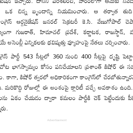
ెంటేషన్ ఇచ్చారు. దానిని పరిశీలించి, వారంలోగా ఆమెకు నివేద
్షుడు ఒక చిన్న బృందాన్ని నియమించారు. ఆ తర్వాత తుది
గ్రెస్ ఆర్గనైజేషన్ జనరల్ సెక్రటరీ కె.సి. వేణుగోపాల్‌ చె
ంగా గుజరాత్, హిమాచల్ ప్రదేశ్, కర్ణాటక, రాజస్థాన్, మధ్
బోయే అసెంబ్లీ ఎన్నికలకు భవిష్యత్తు వ్యూహంపై నేతలు చర్చించారు.
ెస్ పార్టీ 543 సీట్లలో 360 నుంచి 400 సీట్లపై దృష్టి పెట్టాల
ోట భాగస్వామ్యం కోసం పనిచేయాలని ప్రశాంత్ కిషోర్ ఈ స
రం. కాగా, కిషోర్ త్వరలో అధికారికంగా కాంగ్రెస్‌లో చేరబోతున్న
. మరికొద్ది రోజుల్లో ఈ అంశంపై క్లారిటీ వచ్చే అవకాశం ఉంది.
పార్టీలను ఏకం చేయడం ద్వారా కమలం పార్టీకి చెక్ పెట్టేందుకు పీకే
ారు.