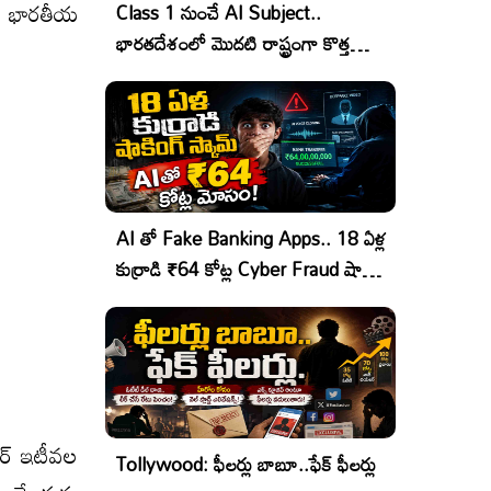
లిసి భారతీయ
Class 1 నుంచే AI Subject..
భారతదేశంలో మొదటి రాష్ట్రంగా కొత్త
చరిత్ర!
AI తో Fake Banking Apps.. 18 ఏళ్ల
కుర్రాడి ₹64 కోట్ల Cyber Fraud షాకింగ్
ఆపరేషన్!
షోర్ ఇటీవల
Tollywood: ఫీలర్లు బాబూ..ఫేక్ ఫీలర్లు