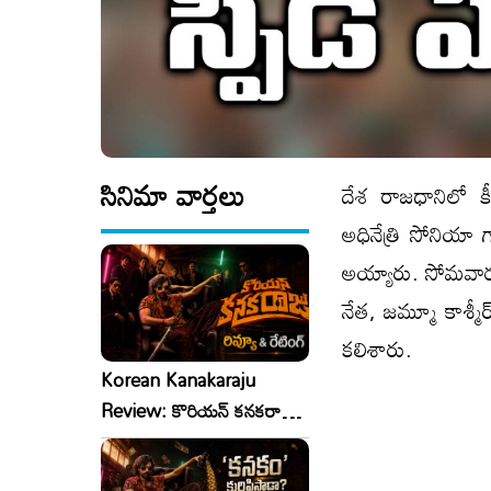
సినిమా వార్తలు
దేశ రాజధానిలో క
అధినేత్రి సోనియా
అయ్యారు. సోమవారం
నేత, జమ్మూ కాశ్మ
కలిశారు.
Korean Kanakaraju
Review: కొరియన్ కనకరాజు
రివ్యూ & రేటింగ్!