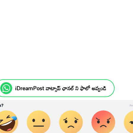
iDreamPost వాట్సాప్ ఛానల్ ని ఫాలో అవ్వండి