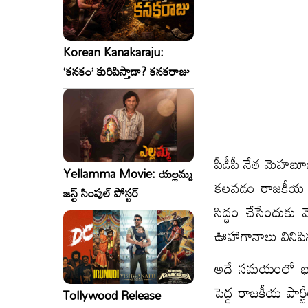
Korean Kanakaraju:
‘కనకం’ కురిపిస్తాడా? కనకరాజు
పీడీపీ నేత మెహబూబ
Yellamma Movie: యల్లమ్మ
కలవడం రాజకీయ కా
జస్ట్ సింపుల్ పోస్టర్
సిద్ధం చేసేందుకు 
ఊహాగానాలు వినిపిస్
అదే సమయంలో భారతీయ
పెద్ద రాజకీయ పార్
Tollywood Release