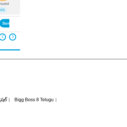
Sonia Gandhi
పెషల్
Bigg Boss 8 Telugu