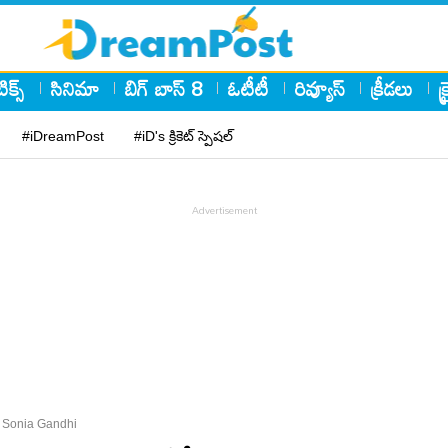
ిక్స్
సినిమా
బిగ్ బాస్ 8
ఓటీటీ
రివ్యూస్
క్రీడలు
క
#iDreamPost
#iD's క్రికెట్ స్పెషల్
 Sonia Gandhi