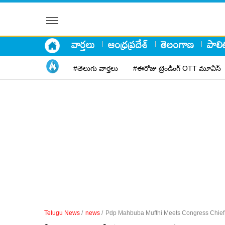
వార్తలు
ఆంధ్రప్రదేశ్
తెలంగాణ
పాలిట
#తెలుగు వార్తలు
#ఈరోజు ట్రెండింగ్ OTT మూవీస్
Telugu News
/
news
/
Pdp Mahbuba Mufthi Meets Congress Chief