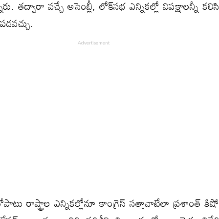
నారు. తద్వారా వచ్చే అసెంబ్లీ, లోక్‌సభ ఎన్నికల్లో విపక్షాలన్నీ క
ీపడవచ్చు.
ాటు రాష్ట్రాల ఎన్నికల్లోనూ కాంగ్రెస్ సత్తాచాటేలా ప్రశాంత్ కి