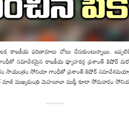
ీలక రాజకీయ పరిణామాలు చోటు చేసుకుంటున్నాయి. ఇప్పటికే 
 గాంధీతో సమావేశమైన రాజకీయ వ్యూహకర్త ప్రశాంత్ కిషోర్ మరో
 సాయంత్రం సోనియా గాంధీతో ప్రశాంత్ కిషోర్ సమావేశమయ్యార
ీర్ మాజీ ముఖ్యమంత్రి మెహబూబా ముఫ్తీ కూడా సోమవారం సోనియ