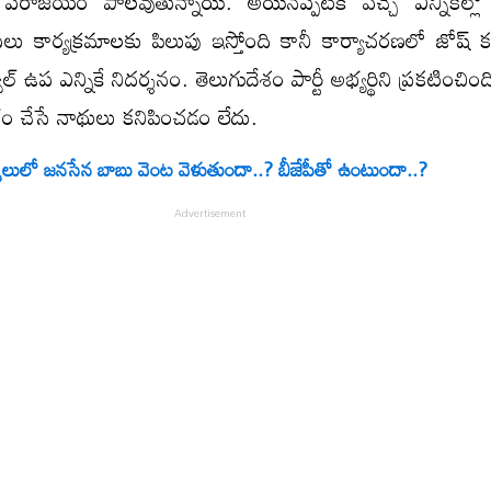
 ప‌రాజ‌యం పాల‌వుతున్నాయి. అయిన‌ప్ప‌టికీ వ‌చ్చే ఎన్నిక‌ల్ల
 ప‌లు కార్య‌క్ర‌మాల‌కు పిలుపు ఇస్తోంది కానీ కార్యాచరణలో జోష్‌ క
్ ఉప ఎన్నికే నిద‌ర్శ‌నం. తెలుగుదేశం పార్టీ అభ్యర్థిని ప్ర‌క‌టించిం
చారం చేసే నాథులు క‌నిపించ‌డం లేదు.
వేలులో జనసేన బాబు వెంట వెళుతుందా..? బీజేపీతో ఉంటుందా..?