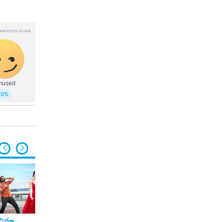
ినిమా
సినిమా
సినిమా