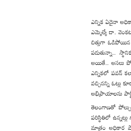
ఎన్నిక ఏదైనా అధికార
ఎమ్మెల్యే డా. వెంక
చిత్తుగా ఓడిపోయిన 
ప‌డుతున్నా.. స్థాన
అయితే.. అస‌లు పో
ఎన్నిక‌లో ప‌వ‌న్ క‌
వ‌చ్చిన‌న్ని ఓట్లు 
అభిప్రాయాల‌ను పార్టీ
తెలంగాణ‌తో పోల్చుక
ప‌రిస్థితిలో ఉన్న‌ట
మాత్రం అధికార పార