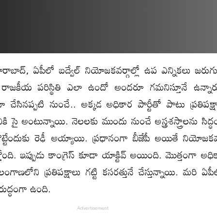
బాద్‌, ఏపీలో బద్వేల్ నియోజ‌క‌వ‌ర్గాల్లో ఉప ఎన్నికలు జ‌రుగ
ాజ‌కీయ ప‌రిస్థితి ఎలా ఉందో అంద‌రూ గ‌మ‌నిస్తూనే ఉన్న
 చేసిన‌ప్ప‌టి నుంచే.. అక్క‌డ అధికార పార్టీతో పాటు ప్ర‌తిప‌క
కి సై అంటున్నాయి. నెల‌ల‌కు ముందు నుంచే అస్త్ర‌శ‌స్త్రాల‌ను సిద్
ట్టేందుకు రెఢీ అయ్యాయి. ప్ర‌ధానంగా బీజేపీ అయితే నియోజ‌క‌వ
ోంది. ఇప్పుడు కాంగ్రెస్ కూడా యాక్టివ్ అయింది. మొత్తంగా అధికా
ాణ‌లోని ప్ర‌తిప‌క్షాలు గ‌ట్టి క‌స‌ర‌త్తునే చేస్తున్నాయి. మ‌రి ఏపీలో
రుద్ధంగా ఉంది.