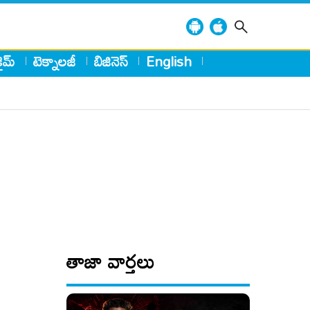
్రైమ్
టెక్నాలజీ
బిజినెస్
English
తాజా వార్తలు