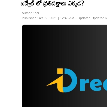
బద్వేల్ లో ప్ర‌తిప‌క్షాలు ఎక్క‌డ‌?
Author :
sai
Published Oct 02, 2021 | 12:43 AM
⚊
Updated
Updated M