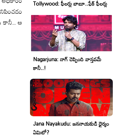
ో అధికారం
Tollywood: ఫీలర్లు బాబూ..ఫేక్ ఫీలర్లు
‌నిపించ‌డం
ది కానీ.. ఆ
Nagarjuna: నాగ్ చెప్పింది వాస్తవమే
కానీ..!
Jana Nayakudu: జననాయకుడి ధైర్యం
ఏమిటో?