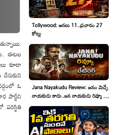
Tollywood: అసలు 11..ప్రచారం 27
కోట్లు
ుతున్నాయి.
ారు. ఈట‌ల
్షాలు కూడా
ధం చేసుకుని
‌ర్గంలో ఓ
Jana Nayakudu Review: జనం మెచ్చే
ర పార్టీని
నాయకుడు కాదు..జన నాయకుడు రివ్యూ &
రేటింగ్!
 ప‌రిస్థితి