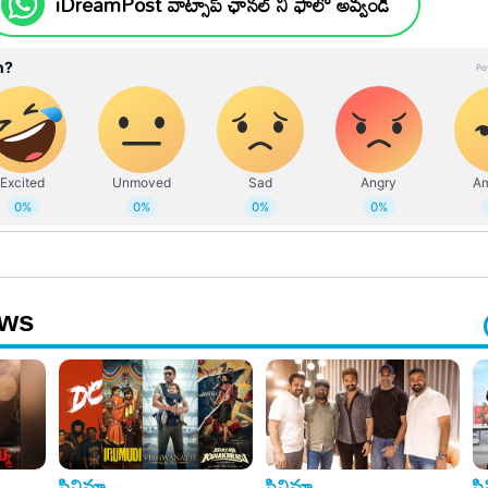
iDreamPost వాట్సాప్ ఛానల్ ని ఫాలో అవ్వండి
ews
సినిమా
సినిమా
స