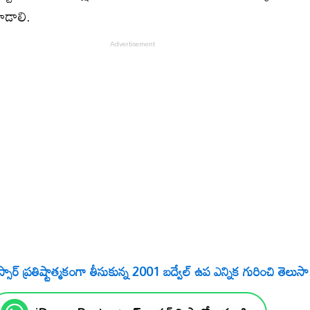
ూడాలి.
్సార్‌ ప్రతిష్టాత్మకంగా తీసుకున్న 2001 బద్వేల్‌ ఉప ఎన్నిక గురించి తెలుసా