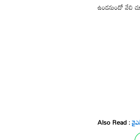
ఉండ‌నుందో వేచి చ
Also Read :
వైఎస