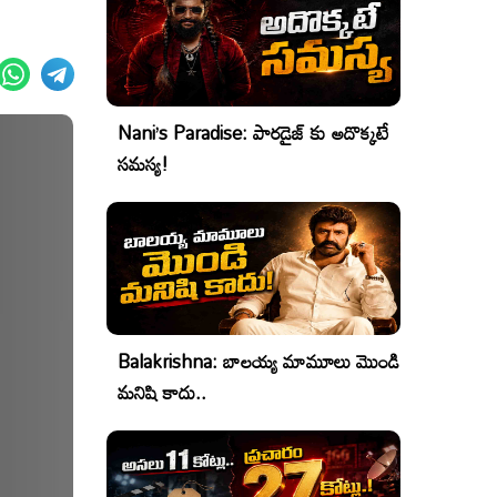
Nani’s Paradise: పారడైజ్ కు అదొక్కటే
సమస్య!
Balakrishna: బాలయ్య మామూలు మొండి
మనిషి కాదు..