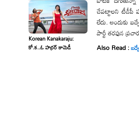
పోటీకి దిగుతున్నా
చేప‌ట్టాల‌ని టీడీపీ
లేదు. అందుకు బద్వేల
పార్టీ త‌ర‌ఫున ప్ర‌
Korean Kanakaraju:
Also Read :
కో.క..ఓ హర్రర్ కామెడీ
బద్