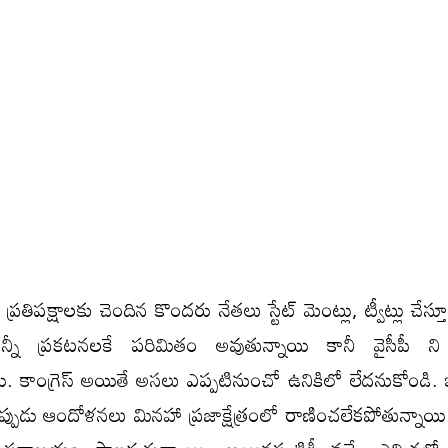
ప్ర‌తిప‌క్షాలకు చెందిన కొంద‌రు నేత‌లు స్టేట్ మెంట్లు, ట్వీట్లు చేస్త
టీల‌న్నీ ప్ర‌క‌ట‌న‌ల‌కే ప‌రిమితం అవుతున్నాయి కానీ వైసీపీ ని
యి. కాంగ్రెస్ అయితే అస‌లు ఎప్ప‌టినుంచో ఉనికిలో లేద‌నుకోండి. 
ప్పుడు ఆందోళ‌న‌లు మిన‌హా ప్ర‌జాక్షేత్రంలో రాణించ‌లేక‌పోతున్నాయి. 