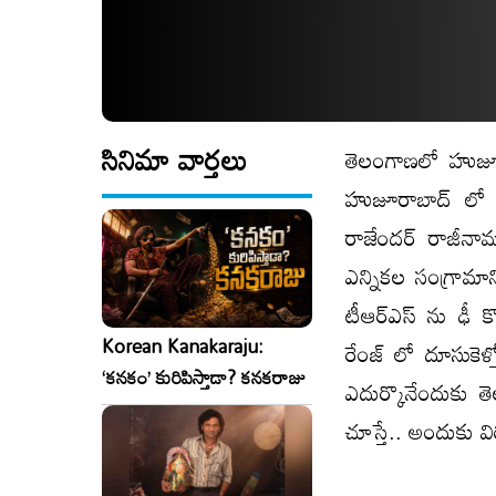
సినిమా వార్తలు
తెలంగాణ‌లో హుజూరా
హుజూరాబాద్ లో ర
రాజేంద‌ర్ రాజీనామా
ఎన్నిక‌ల సంగ్రామాని
టీఆర్ఎస్ ను ఢీ కొ
Korean Kanakaraju:
రేంజ్ లో దూసుకెళ్త
‘కనకం’ కురిపిస్తాడా? కనకరాజు
ఎదుర్కొనేందుకు తెలంగ
చూస్తే.. అందుకు వి