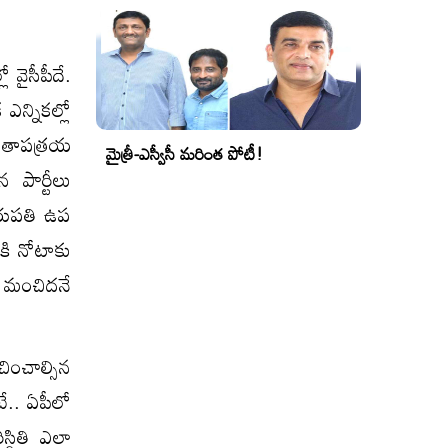
ో వైసీపీదే.
న్నిక‌ల్లో
 తాప‌త్ర‌య
మైత్రీ-ఎస్వీసీ మరింత పోటీ!
న పార్టీలు
ిరుపతి ఉప
టీకి నోటాకు
మే మంచిద‌నే
చించాల్సిన
టే.. ఏపీలో
స్థితి ఎలా