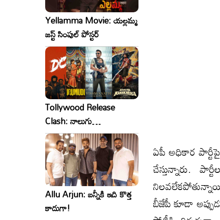
Yellamma Movie: యల్లమ్మ
జస్ట్ సింపుల్ పోస్టర్
Tollywood Release
Clash: నాలుగు
సినిమాలు..ఒకేసారి..ఎందుకో?
ఏపీ అధికార పార్టీపై 
చేస్తున్నారు. పార్
నిల‌వ‌లేక‌పోతున్నా
Allu Arjun: బన్నీకి ఇది కొత్త
బీజేపీ కూడా అప్పుడ‌
కాదుగా!