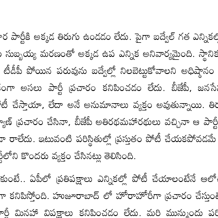
 పార్టీకి అక్క‌డ తిరుగు ఉండ‌డం లేదు. పైగా బద్వేల్ గ‌త ఎన్నిక‌ల్ల
ట సుబ్బయ్య మ‌ర‌ణంతో అక్క‌డ ఉప ఎన్నిక అనివార్యమైంది. స్థానిక ఎ
టీడీపీ పోయిన ప‌రువును బద్వేల్లో నిల‌బెట్టుకోవాల‌ని అధిష్ఠానం
ికంగా అస‌లు పార్టీ ప్ర‌చారం క‌నిపించ‌డం లేదు. బీజేపీ, జ‌న‌సే
టీ చేస్తాయా, లేదా అనే అనుమానాలు వ్య‌క్తం అవుతున్నాయి. త
ల్యాణ్ ప్ర‌చారం చేసినా, బీజేపీ అతిర‌థ‌మ‌హార‌థులు వ‌చ్చినా ఆ పార్
కూడా రాలేదు. ఇటువంటి ప‌రిస్థితుల్లో ప్ర‌స్తుతం పోటీ చేయ‌క‌పోవ‌డ‌
లోని కొంద‌రు వ్య‌క్తం చేసిన‌ట్లు తెలిసింది.
ుంటే.. ఏపీలో ప్ర‌తిప‌క్షాలు ఎన్నిక‌ల్లో పోటీ చేయాలంటేనే ఆలో
్లు గా క‌నిపిస్తోంది. హుజూరాబాద్ లో హోరాహోరీగా ప్ర‌చారం చేస్తుం
్టీ మిన‌హా విప‌క్షాలు క‌నిపించ‌డం లేదు. మ‌రి మున్ముందు ప‌రి