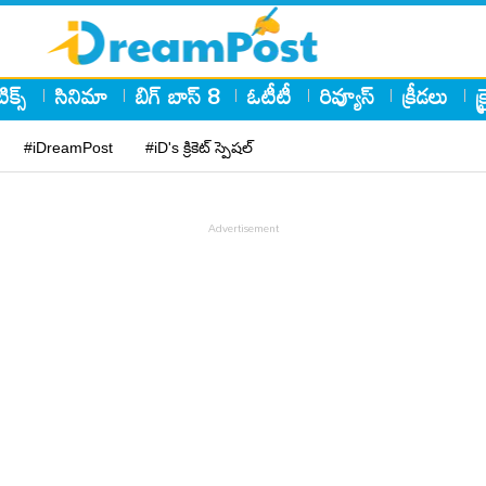
ిక్స్
సినిమా
బిగ్ బాస్ 8
ఓటీటీ
రివ్యూస్
క్రీడలు
క
#iDreamPost
#iD's క్రికెట్ స్పెషల్