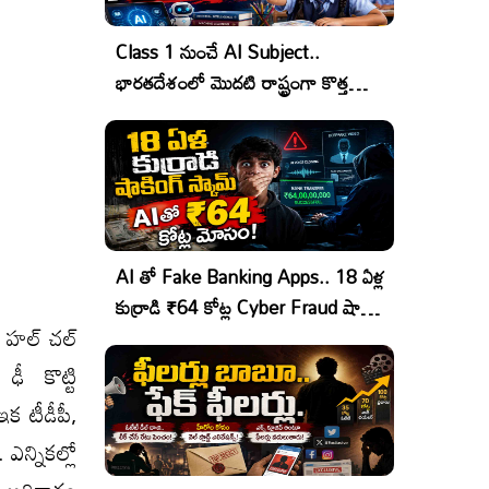
Class 1 నుంచే AI Subject..
భారతదేశంలో మొదటి రాష్ట్రంగా కొత్త
చరిత్ర!
AI తో Fake Banking Apps.. 18 ఏళ్ల
కుర్రాడి ₹64 కోట్ల Cyber Fraud షాకింగ్
ూ హ‌ల్ చ‌ల్
ఆపరేషన్!
 ఢీ కొట్టి
ఇక టీడీపీ,
ఎన్నిక‌ల్లో