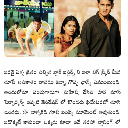
ఇరవై ఏళ్ళ క్రితం వచ్చిన బ్లాక్ బస్టర్స్ ని ఇలా బిగ్ స్క్రీన్ మీద
చూసే అవకాశం రావడం కన్నా గొప్ప ఛాన్స్ ఏముంటుంది.
అందులోనూ పండుగాడుగా మహేష్ చేసిన ఊర మాస్
పెర్ఫార్మన్స్ ఇప్పటి జెనరేషన్ లో కొందరు థియేటర్లలో చూసి
ఉండరు. సో వాళ్ళకిది గూస్ బంప్స్ మూమెంట్ అవుతుంది.
ఇదొక్కటే కాకుండా ఒక్కడు కూడా ఇదే తరహా ప్లానింగ్ లో