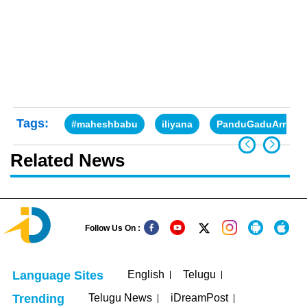
Tags:
#maheshbabu
iliyana
PanduGaduArrivin
Related News
Follow Us On :
English
Telugu
Language Sites
Telugu News
iDreamPost
Trending