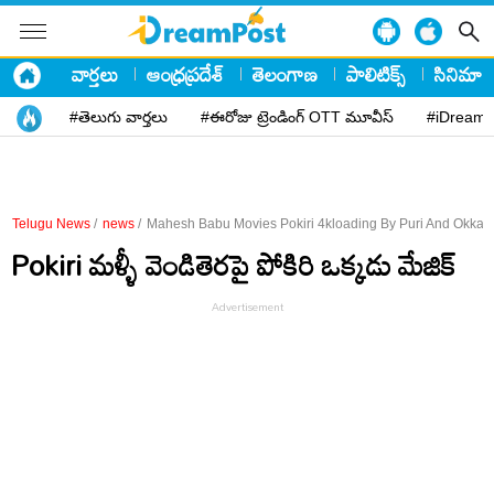
వార్తలు
ఆంధ్రప్రదేశ్
తెలంగాణ
పాలిటిక్స్
సినిమా
#తెలుగు వార్తలు
#ఈరోజు ట్రెండింగ్ OTT మూవీస్
#iDreamP
Telugu News
/
news
/
Mahesh Babu Movies Pokiri 4kloading By Puri And Okka
Pokiri మళ్ళీ వెండితెరపై పోకిరి ఒక్కడు మేజిక్