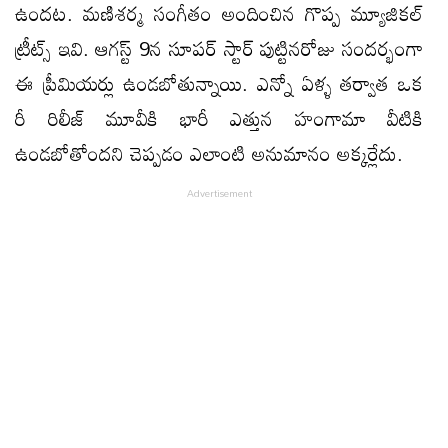
ఉందట. మణిశర్మ సంగీతం అందించిన గొప్ప మ్యూజికల్
ట్రీట్స్ ఇవి. ఆగస్ట్ 9న సూపర్ స్టార్ పుట్టినరోజు సందర్భంగా
ఈ ప్రీమియర్లు ఉండబోతున్నాయి. ఎన్నో ఏళ్ళ తర్వాత ఒక
రీ రిలీజ్ మూవీకి భారీ ఎత్తున హంగామా వీటికి
ఉండబోతోందని చెప్పడం ఎలాంటి అనుమానం అక్కర్లేదు.