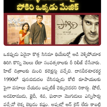
ఒకప్పుడు ఏదైనా కొత్త సినిమా థియేటర్లో ఆడి వెళ్ళిపోయాక
తిరిగి కొన్ని నెలలు లేదా సంవత్సరాలకు రీ రిలీజ్ చేసేవారు.
హిట్ చిత్రాలకు మంచి కలెక్షన్లు వచ్చేవి. దానవీరశూరకర్ణ
1990లో పునఃవిడుదల చేసినప్పుడు కోటి రూపాయలకు
పైగా వసూలు చేయడం ఇప్పటికీ చెక్కుచెదరని రికార్డు. షోలే,
అడవిరాముడు, ఖైదీ, శివ, ఘరానా మొగుడులు ఎన్నిసార్లు
వచ్చేవో లెక్క బెట్టడం కష్టం. అప్పట్లో ఆన్ లైన్ లేదు కాబట్టి