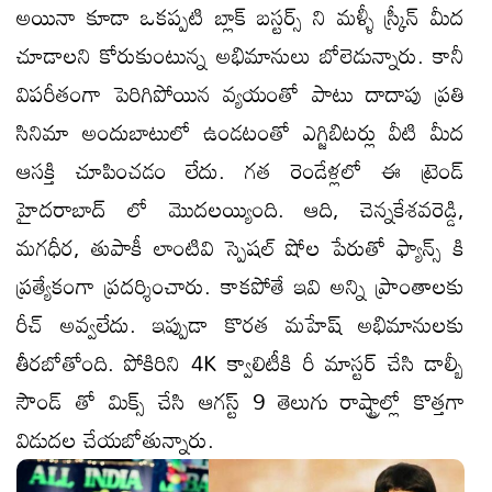
అయినా కూడా ఒకప్పటి బ్లాక్ బస్టర్స్ ని మళ్ళీ స్క్రీన్ మీద
చూడాలని కోరుకుంటున్న అభిమానులు బోలెడున్నారు. కానీ
విపరీతంగా పెరిగిపోయిన వ్యయంతో పాటు దాదాపు ప్రతి
సినిమా అందుబాటులో ఉండటంతో ఎగ్జిబిటర్లు వీటి మీద
ఆసక్తి చూపించడం లేదు. గత రెండేళ్లలో ఈ ట్రెండ్
హైదరాబాద్ లో మొదలయ్యింది. ఆది, చెన్నకేశవరెడ్డి,
మగధీర, తుపాకీ లాంటివి స్పెషల్ షోల పేరుతో ఫ్యాన్స్ కి
ప్రత్యేకంగా ప్రదర్శించారు. కాకపోతే ఇవి అన్ని ప్రాంతాలకు
రీచ్ అవ్వలేదు. ఇప్పుడా కొరత మహేష్ అభిమానులకు
తీరబోతోంది. పోకిరిని 4K క్వాలిటీకి రీ మాస్టర్ చేసి డాల్బీ
సౌండ్ తో మిక్స్ చేసి ఆగస్ట్ 9 తెలుగు రాష్ట్రాల్లో కొత్తగా
విడుదల చేయబోతున్నారు.