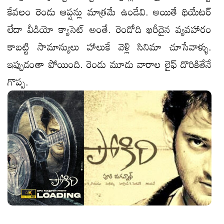
కేవలం రెండు ఆప్షన్లు మాత్రమే ఉండేవి. అయితే థియేటర్
లేదా వీడియో క్యాసెట్ అంతే. రెండోది ఖరీదైన వ్యవహారం
కాబట్టి సామాన్యులు హాలుకే వెళ్లి సినిమా చూసేవాళ్ళు.
ఇప్పుడంతా పోయింది. రెండు మూడు వారాల లైఫ్ దొరికితేనే
గొప్ప.