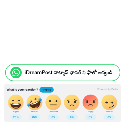
iDreamPost వాట్సాప్ ఛానల్ ని ఫాలో అవ్వండి