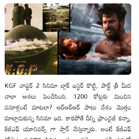
KGF చాప్టర్ 2 సినిమా బ్లాక్ బ‌స్ట‌ర్ కొట్టి, పార్ట్ త్రీ మీద
చాలా ఆశ‌లు పెంచేసింది. 1200 కోట్ల‌కు మించిన
వ‌సూళ్లంటే మాట‌లా? ఆర్ఆర్ఆర్ పాటు దేశం మొత్తం
మాట్లాడుకున్న సినిమా ఇది. కాక‌పోతే దీన్ని ఫ్రాంచైజీ క‌న్నా,
కేజీఎఫ్ యూనివ‌ర్స్ గా ప్లాన్ చేస్తున్నారు. అంటే కేజీఎఫ్