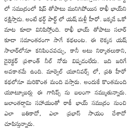
లో స‌ముద్రంలో షిప్ తోపాటు మునిగిపోయిన‌ రాఖీ భాయ్‌ని
రక్షిస్తాడు. అంటే థ‌ర్డ్ పార్ట్ లో య‌ష్ మ‌ళ్లీ హీరో. ఇక్క‌డే ఒకో
మాట కూడా వినిపిస్తోంది. రాఖీ భాయ్ తోపాటు స‌లార్
కూడా స‌మాంత‌రంగా సాగే క‌థ‌లంట‌. ఈ లెక్క‌న‌ యష్
సాలార్‌లోనూ కనిపించవచ్చు, కానీ అటు నిర్మాత‌లుకాని,
డైరెక్ట‌ర్ ప్రశాంత్ నీల్ నోరు విప్ప‌డంలేదు. ఇది జ‌రిగే
అవ‌కాశ‌మే ఉంది. మార్వెల్ యూనివ‌ర్స్ లో, ప్ర‌తి హీరో
క‌థ‌లోనూ మ‌రికొంత మంది వ‌స్తారు. అందుకే కొంత‌మంది
యూట్యూబర్లు ఈ గాసిప్స్ ను బ‌లంగా న‌మ్ముతున్నారు.
జలాంతర్గామి సహాయంతో రాకీ భాయ్ సముద్రం నుంచి
ఎలా బ‌తికాడో, ఎలా ప్ర‌భాస్ సాయం చేశాడో
చూపిస్తున్నారు.