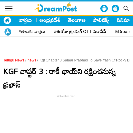
వార్తలు
ఆంధ్రప్రదేశ్
తెలంగాణ
పాలిటిక్స్
సినిమా
#తెలుగు వార్తలు
#ఈరోజు ట్రెండింగ్ OTT మూవీస్
#iDreamP
Telugu News
/
news
/
Kgf Chapter 3 Salaar Prabhas To Save Yash Of Rocky Bha
KGF చాప్టర్ 3 : రాకీ భాయ్‌ని రక్షించనున్న‌
ప్రభాస్