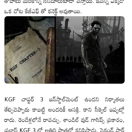
తోపాటు మ‌రికొన్ని సినిమాలుకూడా వ‌స్తాయి. ఇవ‌న్నీ ఎక్క‌డో
ఒక చోట కేజీఎఫ్ తో క‌నెక్ట్ అవుతాయి.
KGF చాప్టర్ 3 ఇన్‌స్టాల్‌మెంట్ ఉంద‌ని నిర్మాత‌లు
తేల్చిచెప్పారు కాబ‌ట్టి అంద‌రికీ ఆస‌క్తి. కాని సీక్వెల్ ఇప్ప‌ట్లో
రాదు. రెండేళ్ల‌లోనే రావ‌చ్చు. శాండిల్ వుడ్ గాసిప్స్ ప్రకారం,
ప్రభాస్ KGF 3 లో అతిధి పాత్రలో కనిపిస్తాడు. సెకండ్ పార్ట్