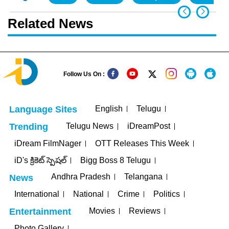
Related News
Follow Us On :
English
Telugu
Language Sites
Telugu News
iDreamPost
Trending
iDream FilmNager
OTT Releases This Week
iD's క్రికెట్ స్పెషల్
Bigg Boss 8 Telugu
Andhra Pradesh
Telangana
News
International
National
Crime
Politics
Movies
Reviews
Entertainment
Photo Gallery