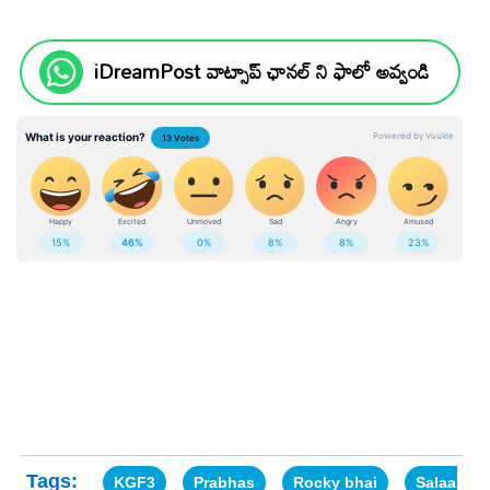
iDreamPost వాట్సాప్ ఛానల్ ని ఫాలో అవ్వండి
Tags:
KGF3
Prabhas
Rocky bhai
Salaar