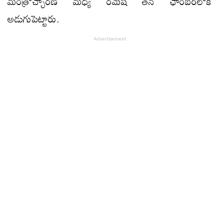
మంత్రోచ్ఛారణ మధ్య రమేష్‌ తన ఛాంబర్‌లోకి
అడుగుపెట్టారు.