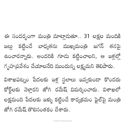
ఈ సందర్భంగా మంత్రి మాట్లాడుతూ.. 31 లక్షల మందికి
ఇల్లు కట్టించే బాధ్యతను ముఖ్యమంత్రి జగన్ తనపై
ఉంచారన్నారు. అందరికి గూడు కట్టించాలని, ఆ ఇళ్లల్లో
గృహప్రవేశం చేయాలనేది ముందున్న లక్ష్యమని తెలిపారు.
విశాఖపట్నం పేదలకు ఇళ్ల స్థలాలు ఇవ్వకుండా కొందరు
కోర్ట్‌లకు వెళ్లారని జోగి రమేష్ విమర్శించారు. విశాఖలో
లక్షమంది పేదలకు ఇళ్ళు కట్టించే కార్యక్రమం ఫైల్‌పై మంత్రి
జోగి రమేష్ తొలిసంతకం చేశారు.