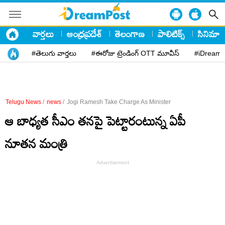
వార్తలు
ఆంధ్రప్రదేశ్
తెలంగాణ
పాలిటిక్స్
సినిమా
#తెలుగు వార్తలు
#ఈరోజు ట్రెండింగ్ OTT మూవీస్
#iDreamP
Telugu News
/
news
/
Jogi Ramesh Take Charge As Minister
ఆ బాధ్యత సీఎం తనపై పెట్టారంటున్న ఏపీ
నూతన మంత్రి