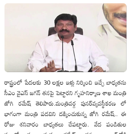
రాష్ట్రంలో పేదలకు 30 లక్షల ఇళ్లు నిర్మించి ఇచ్చే బాధ్యతను
సీఎం వైఎస్‌ జగన్‌ తనపై పెట్టారని గృహనిర్మాణ శాఖ మంత్రి
జోగి రమేష్‌ తెలిపారు.మంత్రివర్గ పునర్‌వ్యవస్థీకరణ లో
భాగంగా మంత్రి పదవిని దక్కించుకున్న జోగి రమేష్‌.. ఈ
రోజు శనివారం బాధ్యతలు చేపట్టారు. వేద పండితుల