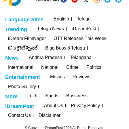
English
Telugu
Language Sites
Telugu News
iDreamPost
Trending
iDream FilmNager
OTT Releases This Week
iD's క్రికెట్ స్పెషల్
Bigg Boss 8 Telugu
Andhra Pradesh
Telangana
News
International
National
Crime
Politics
Movies
Reviews
Entertainment
Photo Gallery
Tech
Sports
Bussiness
More
About Us
Privacy Policy
iDreamPost
Contact Us
Disclaimer
© Copyright IDreamPost 2026 All Rights Reserved.