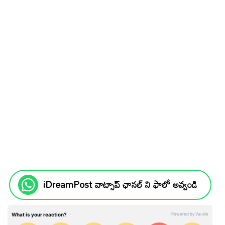
iDreamPost వాట్సాప్ ఛానల్ ని ఫాలో అవ్వండి