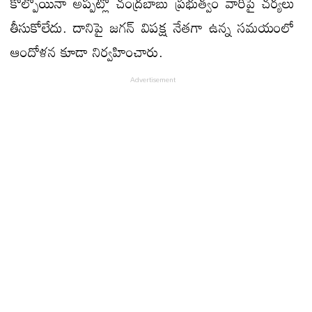
కోల్పోయినా అప్పట్లో చంద్రబాబు ప్రభుత్వం వారిపై చర్యలు
తీసుకోలేదు. దానిపై జగన్ విపక్ష నేతగా ఉన్న సమయంలో
ఆందోళన కూడా నిర్వహించారు.