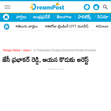
వార్తలు
ఆంధ్రప్రదేశ్
తెలంగాణ
పాలిటిక్స్
సినిమా
#తెలుగు వార్తలు
#ఈరోజు ట్రెండింగ్ OTT మూవీస్
#iDreamP
Telugu News
/
news
/
Jc Prabhakar Reddy And Asmit Reddy Arrested
జేసీ ప్రభాకర్ రెడ్డి, ఆయన కొడుకు అరెస్ట్