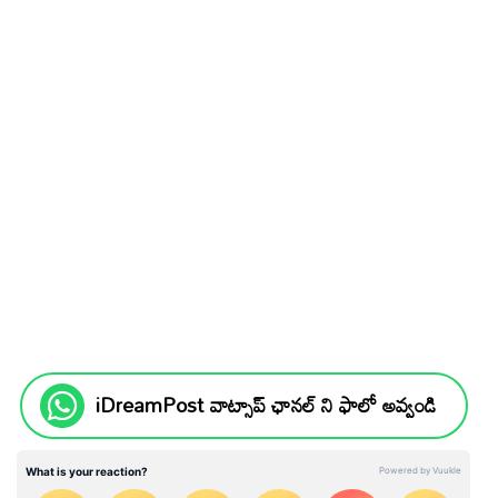
iDreamPost వాట్సాప్ ఛానల్ ని ఫాలో అవ్వండి