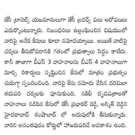
జేసీ ట్రావెల్స్ యజమానులుగా జేసీ బ్రదర్స్ పలు ఆరోపణలు
ఎదుర్కొంటున్నారు. నిబంధనలు ఉల్లంఘించిన విషయంలో
వారిపై అనేక కేసులు కూడా నమోదయ్యాయి. అయితే వాటిపై
చర్యలు తీసుకోవడానికి గతంలో ప్రభుత్వాలు సిద్ధం కాలేదు.
కానీ తాజాగా బీఎస్ 3 వాహనాలను బీఎస్ 4 వాహనాలుగా
మార్చి రికార్డులు సృష్టించిన కేసులో మాత్రం ప్రభుత్వం
చురుగ్గా స్పందించింది. వారిపై కేసు నమోదు చేసిన దరిమిలా
తదుపరి చర్యలకు పూనుకుంది. నకిలీ దృవపత్రాలతో
వాహనాలు నడిపిన కేసులో జేసీ ప్రభాకర్ రెడ్డి, అస్మిత్ రెడ్డిని
హైదరాబాద్ శంషాబాద్ లో అదుపులోకి తీసుకున్నారు.
వారిని అనంతపురం కోర్టులో హాజరుపరిచే అవకాశం ఉంది.