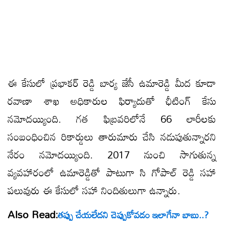
ఈ కేసులో ప్రభాకర్ రెడ్డి బార్య జేసీ ఉమారెడ్డి మీద కూడా
రవాణా శాఖ అధికారుల ఫిర్యాదుతో ఛీటింగ్ కేసు
నమోదయ్యింది. గత ఫిబ్రవరిలోనే 66 లారీలకు
సంబంధించిన రికార్డులు తారుమారు చేసి నడుపుతున్నారని
నేరం నమోదయ్యింది. 2017 నుంచి సాగుతున్న
వ్యవహారంలో ఉమారెడ్డితో పాటుగా సి గోపాల్ రెడ్డి సహా
పలువురు ఈ కేసులో సహా నిందితులుగా ఉన్నారు.
Also Read:
తప్పు చేయలేదని చెప్పుకోవడం ఇలాగేనా బాబు..?