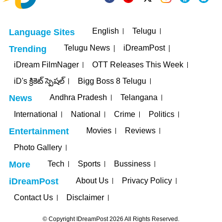
English
Telugu
Language Sites
Telugu News
iDreamPost
Trending
iDream FilmNager
OTT Releases This Week
iD's క్రికెట్ స్పెషల్
Bigg Boss 8 Telugu
Andhra Pradesh
Telangana
News
International
National
Crime
Politics
Movies
Reviews
Entertainment
Photo Gallery
Tech
Sports
Bussiness
More
About Us
Privacy Policy
iDreamPost
Contact Us
Disclaimer
© Copyright IDreamPost 2026 All Rights Reserved.