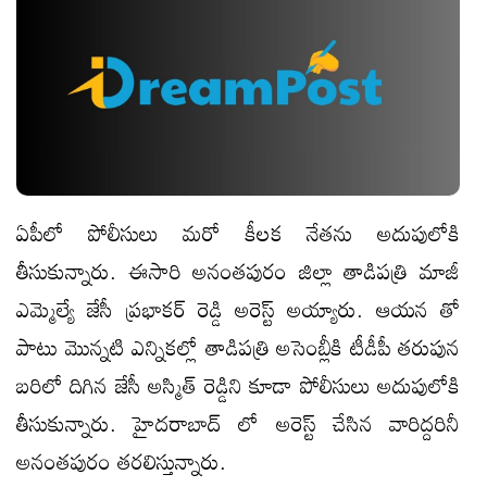
ఏపీలో పోలీసులు మరో కీలక నేతను అదుపులోకి
తీసుకున్నారు. ఈసారి అనంతపురం జిల్లా తాడిపత్రి మాజీ
ఎమ్మెల్యే జేసీ ప్రభాకర్ రెడ్డి అరెస్ట్ అయ్యారు. ఆయన తో
పాటు మొన్నటి ఎన్నికల్లో తాడిపత్రి అసెంబ్లీకి టీడీపీ తరుపున
బరిలో దిగిన జేసీ అస్మిత్ రెడ్డిని కూడా పోలీసులు అదుపులోకి
తీసుకున్నారు. హైదరాబాద్ లో అరెస్ట్ చేసిన వారిద్దరినీ
అనంతపురం తరలిస్తున్నారు.