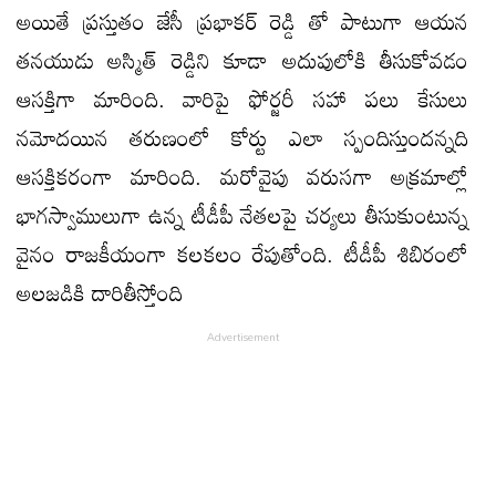
అయితే ప్రస్తుతం జేసీ ప్రభాకర్ రెడ్డి తో పాటుగా ఆయన
తనయుడు అస్మిత్ రెడ్డిని కూడా అదుపులోకి తీసుకోవడం
ఆసక్తిగా మారింది. వారిపై ఫోర్జరీ సహా పలు కేసులు
నమోదయిన తరుణంలో కోర్టు ఎలా స్పందిస్తుందన్నది
ఆసక్తికరంగా మారింది. మరోవైపు వరుసగా అక్రమాల్లో
భాగస్వాములుగా ఉన్న టీడీపీ నేతలపై చర్యలు తీసుకుంటున్న
వైనం రాజకీయంగా కలకలం రేపుతోంది. టీడీపీ శిబిరంలో
అలజడికి దారితీస్తోంది