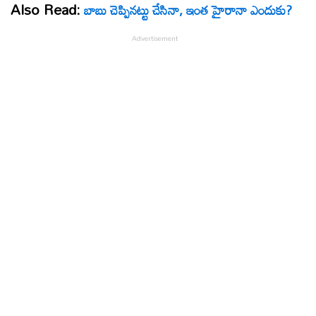
Also Read:
బాబు చెప్పినట్టు చేసినా, ఇంత హైరానా ఎందుకు?