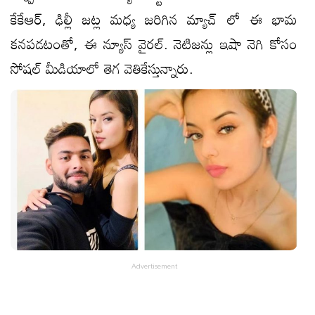
కేకేఆర్, ఢిల్లీ జట్ల మధ్య జరిగిన మ్యాచ్ లో ఈ భామ
కనపడటంతో, ఈ న్యూస్ వైరల్. నెటిజన్లు ఇషా నెగి కోసం
సోషల్ మీడియాలో తెగ వెతికేస్తున్నారు.