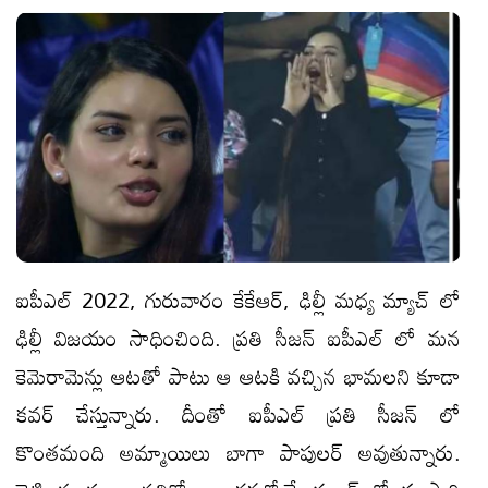
ఐపీఎల్ 2022, గురువారం కేకేఆర్, ఢిల్లీ మధ్య మ్యాచ్ లో
ఢిల్లీ విజయం సాధించింది. ప్రతి సీజన్ ఐపీఎల్ లో మన
కెమెరామెన్లు ఆటతో పాటు ఆ ఆటకి వచ్చిన భామలని కూడా
కవర్ చేస్తున్నారు. దీంతో ఐపీఎల్ ప్రతి సీజన్ లో
కొంతమంది అమ్మాయిలు బాగా పాపులర్ అవుతున్నారు.