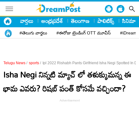
వార్తలు
ఆంధ్రప్రదేశ్
తెలంగాణ
పాలిటిక్స్
సినిమా
#తెలుగు వార్తలు
#ఈరోజు ట్రెండింగ్ OTT మూవీస్
#iDreamP
Telugu News
/
sports
/
Ipl 2022 Rishabh Pants Girlfriend Isha Negi Spotted In D
Isha Negi నిన్నటి మ్యాచ్ లో తళుక్కుమన్న ఈ
భామ ఎవరు? రిషబ్ పంత్ కోసమే వచ్చిందా?