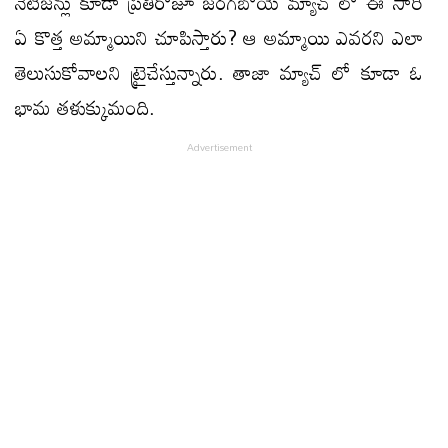
నెటిజన్లు కూడా ప్రతిరోజూ జరగబోయే మ్యాచ్ లో ఈ సారి
ఏ కొత్త అమ్మాయిని చూపిస్తారు? ఆ అమ్మాయి ఎవరని ఎలా
తెలుసుకోవాలని ట్రైచేస్తున్నారు. తాజా మ్యాచ్ లో కూడా ఓ
భామ తళుక్కుమంది.