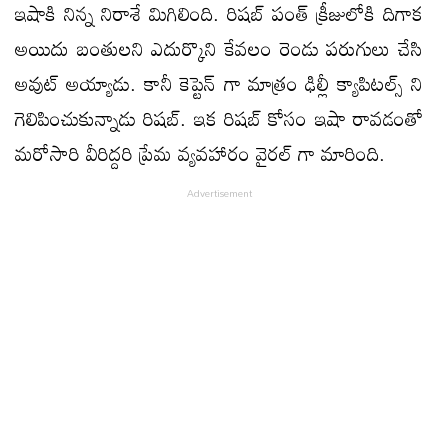
ఇషాకి నిన్న నిరాశే మిగిలింది. రిషబ్ పంత్ క్రీజులోకి దిగాక
అయిదు బంతులని ఎదుర్కొని కేవలం రెండు పరుగులు చేసి
అవుట్ అయ్యాడు. కానీ కెప్టెన్ గా మాత్రం ఢిల్లీ క్యాపిటల్స్ ని
గెలిపించుకున్నాడు రిషబ్. ఇక రిషబ్ కోసం ఇషా రావడంతో
మరోసారి వీరిద్దరి ప్రేమ వ్యవహారం వైరల్ గా మారింది.