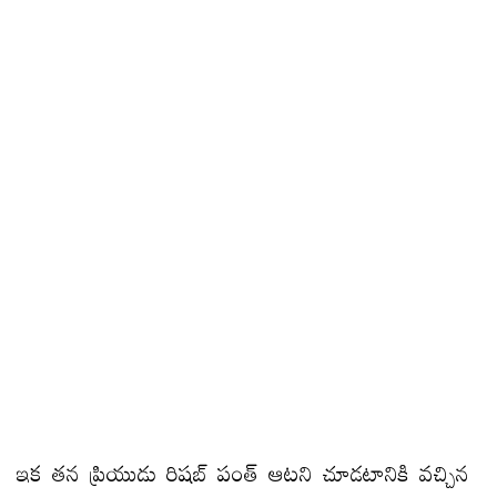
ఇక తన ప్రియుడు రిషబ్ పంత్ ఆటని చూడటానికి వచ్చిన