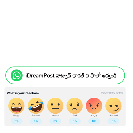
iDreamPost వాట్సాప్ ఛానల్ ని ఫాలో అవ్వండి