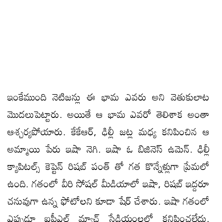
ఇంకేముంది నెటిజన్లు ఈ భామ ఎవరు అని వెతుకులాట
మొదలుపెట్టారు. అయితే ఆ భామ ఎవరో తెలిశాక అంతా
ఆశ్చర్యపోయారు. కేకేఆర్, ఢిల్లీ జట్ల మధ్య కనిపించిన ఆ
అమ్మాయి పేరు ఇషా నెగి. ఇషా ఓ బిజినెస్ ఉమెన్. ఢిల్లీ
క్యాపిటల్స్ కెప్టెన్ రిషబ్ పంత్ తో గత కొన్నేళ్లుగా ప్రేమలో
ఉంది. గతంలో వీరి సోషల్ మీడియాలో ఇషా, రిషబ్ ఇద్దరూ
చనువుగా ఉన్న ఫోటోలని కూడా షేర్ చేశారు. ఇషా గతంలో
ఎప్పుడూ ఐపీఎల్ మ్యాచ్ స్టేడియంలలో కనిపించలేదు.