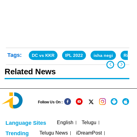
Tags:
DC vs KKR
IPL 2022
isha negi
Risha
Related News
Follow Us On :
English
Telugu
Language Sites
Telugu News
iDreamPost
Trending