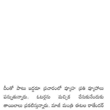
దీంతో పాటు ఇద్ద‌రూ ప్రచారంలో వ్యూహ ప్రతి వ్యూహాలు
పన్నుతున్నారు. ఓటర్లను మచ్చిక చేసుకునేందుకు
తాయిలాలు ప్రకటిస్తున్నారు. మాజీ మంత్రి ఈటల రాజేందర్