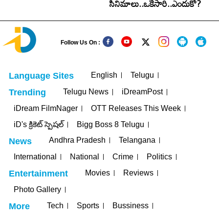
సినిమాలు..ఒకేసారి..ఎందుకో?
Follow Us On :
English
Telugu
Language Sites
Telugu News
iDreamPost
Trending
iDream FilmNager
OTT Releases This Week
iD's క్రికెట్ స్పెషల్
Bigg Boss 8 Telugu
Andhra Pradesh
Telangana
News
International
National
Crime
Politics
Movies
Reviews
Entertainment
Photo Gallery
Tech
Sports
Bussiness
More