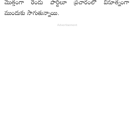
మొత్తంగా రెండు పార్టీలూ ప్ర‌చారంలో వినూత్నంగా
ముందుకు సాగుతున్నాయి.