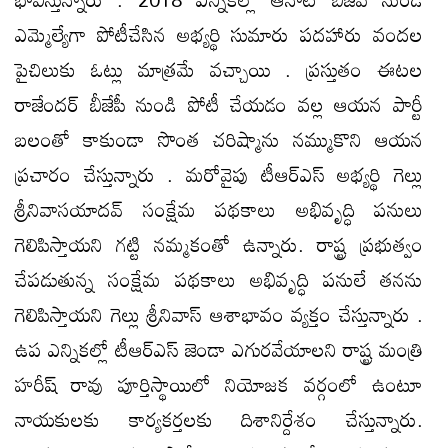
ఎమ్మెల్యేగా పోటీచేసిన అభ్యర్థి సుమారు పదహారు వందల
పైచిలుకు ఓట్లు మాత్రమే వచ్చాయి . ప్రస్తుతం ఈటల
రాజేందర్ బీజేపీ నుండి పోటీ చేయడం వల్ల ఆయన పార్టీ
బలంతో కాకుండా సొంత చరిష్మాను నమ్ముకొని ఆయన
ప్రచారం చేస్తున్నారు . మరోవైపు టీఆర్ఎస్ అభ్యర్థి గెల్లు
శ్రీనివాసయాదవ్ సంక్షేమ పథకాలు అభివృద్ధి పనులు
గెలిపిస్తాయని గట్టి నమ్మకంతో ఉన్నారు. రాష్ట్ర ప్రభుత్వం
చేపడుతున్న సంక్షేమ పథకాలు అభివృద్ధి పనులే తనను
గెలిపిస్తాయని గెల్లు శ్రీనివాస్ ఆశాభావం వ్యక్తం చేస్తున్నారు .
ఉప ఎన్నికల్లో టీఆర్ఎస్ జెండా ఎగురవేయాలని రాష్ట్ర మంత్రి
హరీష్ రావు పూర్తిస్థాయిలో నియోజక వర్గంలో ఉంటూ
నాయకులకు కార్యకర్తలకు దిశానిర్దేశం చేస్తున్నారు.