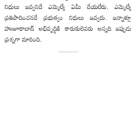
నిధులు ఇవ్వ‌నిదే ఎమ్మెల్యే ఏమీ చేయ‌లేరు. ఎమ్మెల్యే
ప్ర‌తిపాదించ‌న‌దే ప్ర‌భుత్వం నిధులు ఇవ్వ‌దు. ఇన్నాళ్లూ
హుజూరాబాద్ అభివృద్ధికి కారుకులెవ‌రు అన్న‌ది ఇప్పుడు
ప్ర‌శ్నగా మారింది.