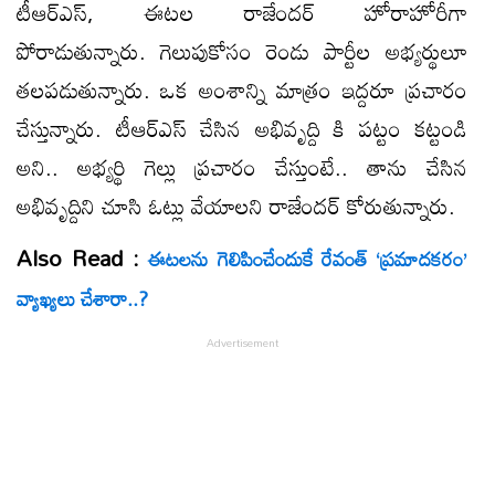
టీఆర్ఎస్, ఈట‌ల రాజేంద‌ర్ హోరాహోరీగా
పోరాడుతున్నారు. గెలుపుకోసం రెండు పార్టీల అభ్య‌ర్థులూ
త‌ల‌ప‌డుతున్నారు. ఒక అంశాన్ని మాత్రం ఇద్ద‌రూ ప్ర‌చారం
చేస్తున్నారు. టీఆర్ఎస్ చేసిన అభివృద్ది కి ప‌ట్టం క‌ట్టండి
అని.. అభ్య‌ర్థి గెల్లు ప్ర‌చారం చేస్తుంటే.. తాను చేసిన
అభివృద్దిని చూసి ఓట్లు వేయాల‌ని రాజేంద‌ర్ కోరుతున్నారు.
Also Read :
ఈటలను గెలిపించేందుకే రేవంత్‌ ‘ప్రమాదకరం’
వ్యాఖ్యలు చేశారా..?