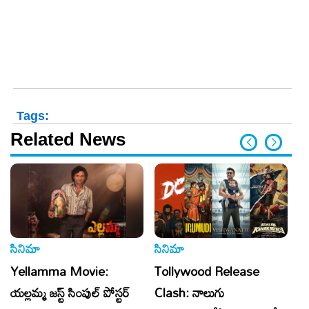
Tags:
Related News
సినిమా
సినిమా
సి
Yellamma Movie:
Tollywood Release
Al
యల్లమ్మ జస్ట్ సింపుల్ పోస్టర్
Clash: నాలుగు
క