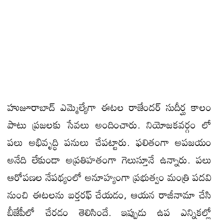
హుజూరాబాద్ ఎమ్మెల్యేగా ఈట‌ల రాజేంద‌ర్ సుదీర్ఘ కాలం
పాటు ప్ర‌జ‌ల‌కు సేవ‌లు అందించారు. నియోజ‌క‌వ‌ర్గం లో
ప‌లు అభివృద్ధి ప‌నులు చేప‌ట్టారు. ఫ‌లితంగా అప‌జ‌యం
అనేది లేకుండా అప్ర‌తిహ‌తంగా గెలుస్తూనే ఉన్నారు. ప‌లు
ఆరోప‌ణ‌ల నేప‌థ్యంలో అనూహ్యంగా ప్ర‌భుత్వం మంత్రి ప‌ద‌వి
నుంచి ఈట‌ల‌ను బ‌ర్త‌ర‌ఫ్ చేయ‌డం, ఆయ‌న రాజీనామా చేసి
బీజేపీలో చేర‌డం తెలిసిందే. ఇప్పుడు ఉప ఎన్నిక‌ల్లో