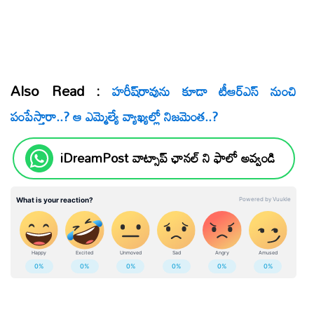
Also Read :
హరీష్‌రావును కూడా టీఆర్‌ఎస్‌ నుంచి
పంపేస్తారా..? ఆ ఎమ్మెల్యే వ్యాఖ్యల్లో నిజమెంత..?
iDreamPost వాట్సాప్ ఛానల్ ని ఫాలో అవ్వండి