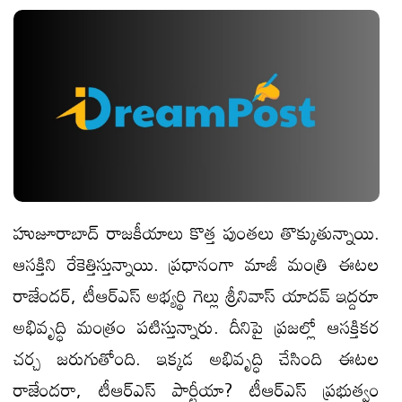
హుజూరాబాద్ రాజ‌కీయాలు కొత్త పుంత‌లు తొక్కుతున్నాయి.
ఆస‌క్తిని రేకెత్తిస్తున్నాయి. ప్ర‌ధానంగా మాజీ మంత్రి ఈట‌ల
రాజేంద‌ర్, టీఆర్ఎస్ అభ్య‌ర్థి గెల్లు శ్రీ‌నివాస్ యాద‌వ్ ఇద్ద‌రూ
అభివృద్ధి మంత్రం ప‌టిస్తున్నారు. దీనిపై ప్ర‌జ‌ల్లో ఆస‌క్తిక‌ర
చ‌ర్చ జ‌రుగుతోంది. ఇక్క‌డ అభివృద్ధి చేసింది ఈట‌ల
రాజేంద‌రా, టీఆర్ఎస్ పార్టీయా? టీఆర్ఎస్ ప్ర‌భుత్వం