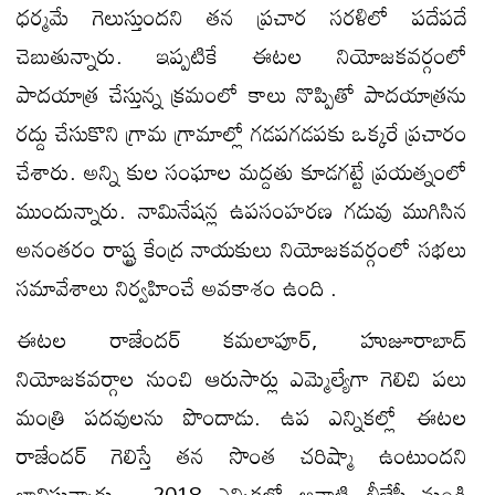
ధర్మమే గెలుస్తుందని తన ప్రచార సరళిలో పదేపదే
చెబుతున్నారు. ఇప్పటికే ఈటల నియోజకవర్గంలో
పాదయాత్ర చేస్తున్న క్రమంలో కాలు నొప్పితో పాదయాత్రను
రద్దు చేసుకొని గ్రామ గ్రామాల్లో గడపగడపకు ఒక్కరే ప్రచారం
చేశారు. అన్ని కుల సంఘాల మద్దతు కూడగట్టే ప్రయత్నంలో
ముందున్నారు. నామినేషన్ల ఉపసంహరణ గడువు ముగిసిన
అనంతరం రాష్ట్ర కేంద్ర నాయకులు నియోజకవర్గంలో సభలు
సమావేశాలు నిర్వహించే అవకాశం ఉంది .
ఈటల రాజేందర్ కమలాపూర్, హుజూరాబాద్
నియోజకవర్గాల నుంచి ఆరుసార్లు ఎమ్మెల్యేగా గెలిచి పలు
మంత్రి పదవులను పొందాడు. ఉప ఎన్నికల్లో ఈటల
రాజేందర్ గెలిస్తే తన సొంత చరిష్మా ఉంటుందని
భావిస్తున్నారు . 2018 ఎన్నికల్లో ఆనాటి బీజేపీ నుండి