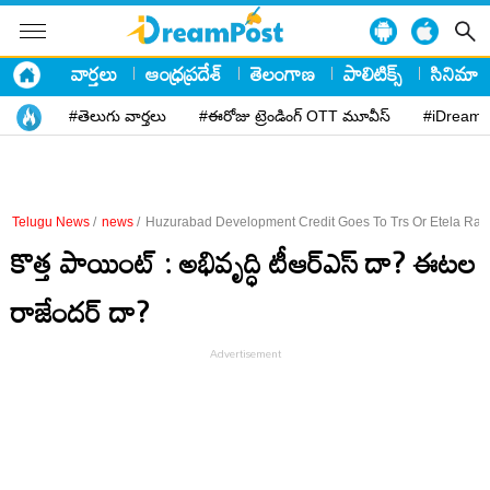
వార్తలు
ఆంధ్రప్రదేశ్
తెలంగాణ
పాలిటిక్స్
సినిమా
#తెలుగు వార్తలు
#ఈరోజు ట్రెండింగ్ OTT మూవీస్
#iDreamP
Telugu News
/
news
/
Huzurabad Development Credit Goes To Trs Or Etela Raj
కొత్త పాయింట్ : అభివృద్ధి టీఆర్ఎస్ దా? ఈట‌ల
రాజేంద‌ర్ దా?