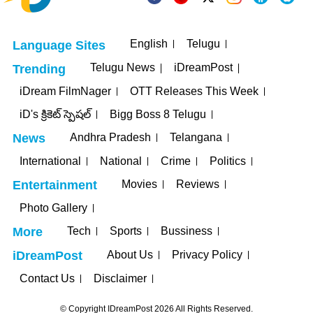
English
Telugu
Language Sites
Telugu News
iDreamPost
Trending
iDream FilmNager
OTT Releases This Week
iD's క్రికెట్ స్పెషల్
Bigg Boss 8 Telugu
Andhra Pradesh
Telangana
News
International
National
Crime
Politics
Movies
Reviews
Entertainment
Photo Gallery
Tech
Sports
Bussiness
More
About Us
Privacy Policy
iDreamPost
Contact Us
Disclaimer
© Copyright IDreamPost 2026 All Rights Reserved.