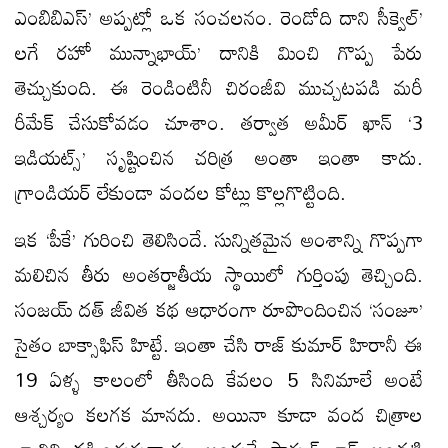
ఎంబిబిఎస్’ అప్పట్లో ఒక సంచలనం. రెండోది దాని సీక్వెల్’
లగే రహో మున్నాభాయ్’ దానికి మించి గొప్ప పేరు
తెచ్చుకుంది. ఈ రెండింటినీ చిరంజీవి ముచ్చటపడి మరీ
రీమేక్ చేసుకోవడం చూశాం. తర్వాత అమీర్ ఖాన్ ‘3
ఇడియట్స్’ సృష్టించిన చరిత్ర అంతా ఇంతా కాదు.
గ్రాండియర్ లేకుండా వందల కోట్లు కొల్లగొట్టింది.
ఇక ‘పీకే’ గురించి తెలిసిందే. సున్నితమైన అంశాన్ని గొప్పగా
మలిచిన తీరు అంతర్జాతీయ స్థాయిలో గుర్తింపు తెచ్చింది.
సంజయ్ దత్ జీవిత కథ ఆధారంగా రూపొందించిన ‘సంజూ’
సైతం బాక్సాఫిస్ హిట్టే. ఇంతా చేసి రాజ్ కుమార్ హిరానీ ఈ
19 ఏళ్ళ కాలంలో తీసింది కేవలం 5 సినిమాలే అంటే
ఆశ్చర్యం కలగక మానదు. అయినా కూడా వంద చిత్రాల