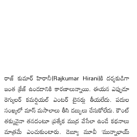
రాజ్ కుమార్ హిరానీ(Rajkumar Hirani)కి దర్శకుడిగా
ఇంత క్రేజ్ ఉండడానికి కారణాలున్నాయి. ఈయన ఎప్పుడూ
రెగ్యులర్ కమర్షియల్ ఎంటర్ టైనర్లు తీయలేదు. పదుల
సంఖ్యలో మాస్ మసాలాలు తీసి డబ్బులు చేసుకోలేదు. కౌంట్
తక్కువైనా తనదంటూ ప్రత్యేక ముద్ర వేసేలా ఉండే కథనాలు
మాత్రమే ఎంచుకుంటారు. డెబ్యూ మూవీ ‘మున్నాభాయ్