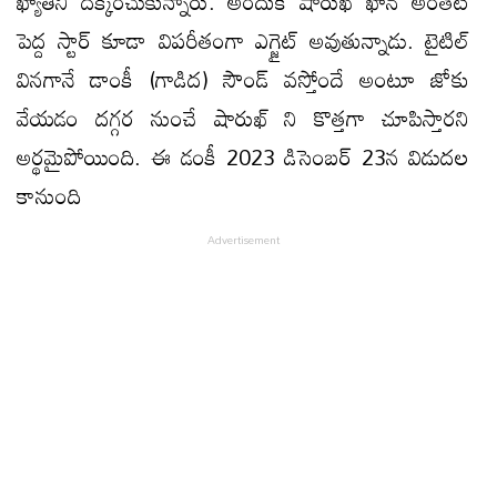
ఖ్యాతిని దక్కించుకున్నారు. అందుకే షారుఖ్ ఖాన్ అంతటి
పెద్ద స్టార్ కూడా విపరీతంగా ఎగ్జైట్ అవుతున్నాడు. టైటిల్
వినగానే డాంకీ (గాడిద) సౌండ్ వస్తోందే అంటూ జోకు
వేయడం దగ్గర నుంచే షారుఖ్ ని కొత్తగా చూపిస్తారని
అర్థమైపోయింది. ఈ డంకీ 2023 డిసెంబర్ 23న విడుదల
కానుంది