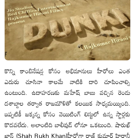
కొన్ని కాంబినేషన్ల కోసం అభిమానులు హీరోలు ఎంత
ఎదురు చూసినా కాలమే వాటికి దారి చూపించాల్సి
ఉంటుంది. ఉదాహరణకు మహేష్ బాబు వచ్చిన రెండు
దశాబ్దాల తర్వాత రాజమౌళితో కలయిక సాధ్యమయ్యింది.
ఇప్పటికీ జక్కన్న కోసం వెయిటింగ్ లిస్టులో ఉన్న స్టార్లకు
కొదవలేదు. అలాంటిది బాలీవుడ్ లోనూ ఒకటుంది. షారుఖ్
ఖాన్ (Shah Rukh Khan)హీరోగా రాజ్ కుమార్ హిరానీ