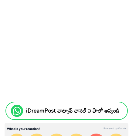
iDreamPost వాట్సాప్ ఛానల్ ని ఫాలో అవ్వండి