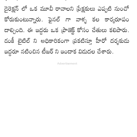
డైరెక్షన్ లో ఒక మూవీ రావాలని ప్రేక్షకులు ఎప్పటి నుంచో
కోరుకుంటున్నారు. ఫైనల్ గా వాళ్ళ కల కార్యరూపం
దాల్చింది. ఈ ఇద్దరు ఒక ప్రాజెక్ట్ కోసం చేతులు కలిపారు.
డంకీ టైటిల్ ని అధికారికంగా ప్రకటిస్తూ హీరో దర్శకుడు
ఇద్దరూ నటించిన టీజర్ ని ఇందాక విడుదల చేశారు.