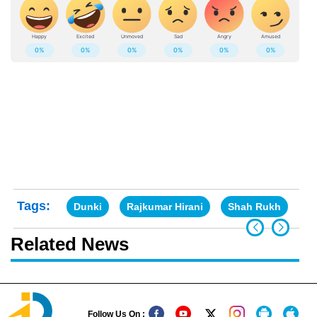
Tags:
Dunki
Rajkumar Hirani
Shah Rukh
Related News
Follow Us On :