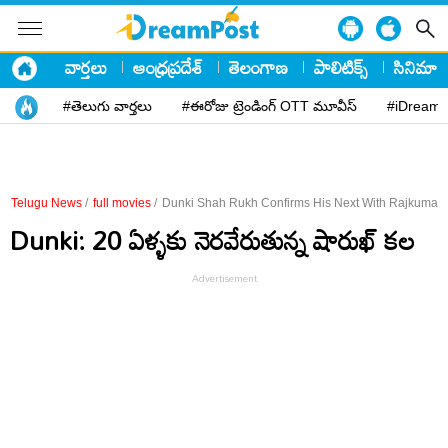
వార్తలు
ఆంధ్రప్రదేశ్
తెలంగాణ
పాలిటిక్స్
సినిమా
#తెలుగు వార్తలు
#ఈరోజు ట్రెండింగ్ OTT మూవీస్
#iDreamP
Telugu News
/
full movies
/
Dunki Shah Rukh Confirms His Next With Rajkumar 
Dunki: 20 ఏళ్ళకు నెరవేరుతున్న షారుఖ్ కల