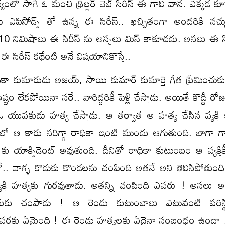
ంలో సాగే ఓ మంచి థ్రిల్లర్ వెబ్ సిరీస్ ఈ గాలి వాన. ఎక్కడ క
ు ఎపిసోడ్స్ తో ఉన్న ఈ సిరీస్.. ఖచ్చితంగా అందరికి నచ్చ
0 నిమిషాలు ఈ సిరీస్ ను అస్సలు మిస్ కాకూడదు. అసలు ఈ సి
 సిరీస్ కథేంటి అనే విషయానికొస్తే..
ధికా కుమారుడు అజయ్, సాయి కుమార్ కుమార్తె గీత ప్రేమించుక
టం లేకపోయినా సరే.. వారిద్దరికీ పెళ్లి చేస్తాడు. అయితే కొద్దీ ర
ువకుడు హత్య చేస్తాడు. ఆ తర్వాత ఆ హత్య చేసిన వ్యక్తి 
ంలో ఆ కారు సరిగ్గా రాధికా ఇంటి ముందు ఆగుతుంది. బాగా గ
 యాక్సిడెంట్ అవుతుంది. దీనితో రాధికా కుటుంబం ఆ వ్యక్తికీ 
లో.. వాళ్ళ కొడుకు కొండలను చంపింది అతనే అని తెలిసిపోతుంది.
 వ్యక్తి హత్యకు గురవుతాడు. అతన్ని చంపింది ఎవరు ! అసలు
కు చంపాడు ! ఆ రెండు కుటుంబాలు ఎటువంటి పరిస్థ
 చివరకు ఏమైంది ! ఈ రెండు హత్యలకు ఏదైనా సంబంధం ఉందా !