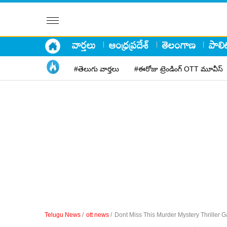
వార్తలు
ఆంధ్రప్రదేశ్
తెలంగాణ
పాలిట
#తెలుగు వార్తలు
#ఈరోజు ట్రెండింగ్ OTT మూవీస్
Telugu News
/
ott news
/
Dont Miss This Murder Mystery Thriller 