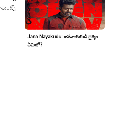
ామెంట్స్
Jana Nayakudu: జననాయకుడి ధైర్యం
ఏమిటో?