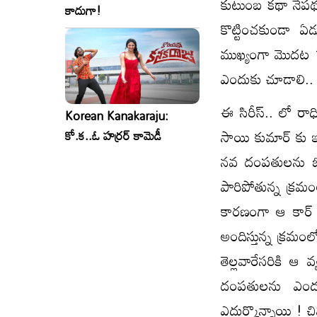
కుటుంబ కథా నేపథ్య
కాదుగా!
కొట్టించకుండా ఏడ
ముఖ్యంగా మొదట 1
ఎందుకు చూడాలి.. ఈ
ఈ సిరీస్.. లో రా
Korean Kanakaraju:
సాయి కుమార్ కు ఇష్
కో.క..ఓ హర్రర్ కామెడీ
నవ దంపతులను ఓ య
పారిపోతున్న క్రమ
కారణంగా ఆ కార్ కు
అందిస్తున్న క్రమం
తెల్లవారేసరికి ఆ
దంపతులను ఎందు
ఎదుర్కొన్నాయి !