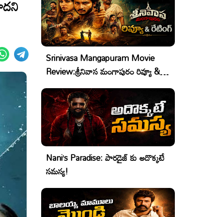
ాదని
Srinivasa Mangapuram Movie
Review:శ్రీనివాస మంగాపురం రివ్యూ &
రేటింగ్
Nani’s Paradise: పారడైజ్ కు అదొక్కటే
సమస్య!