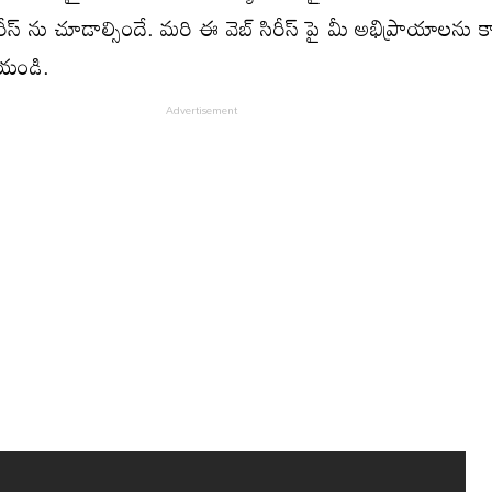
స్ ను చూడాల్సిందే. మరి ఈ వెబ్ సిరీస్ పై మీ అభిప్రాయాలను క
యండి.