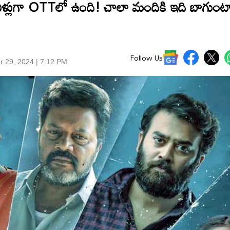
ళ్లుగా OTTలో ఉంది! చాలా మందికి ఇది బాగుంట
Follow Us
r 29, 2024 | 7:12 PM