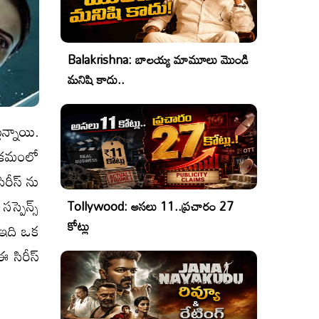
Balakrishna: బాలయ్య మామూలు మొండి
మనిషి కాదు..
ున్నాయి.
క్రమంలో
ిరీస్ ను
సస్పెన్స్
Tollywood: అసలు 11..ప్రచారం 27
కోట్లు
గా ఇది ఒక
ఈ సిరీస్