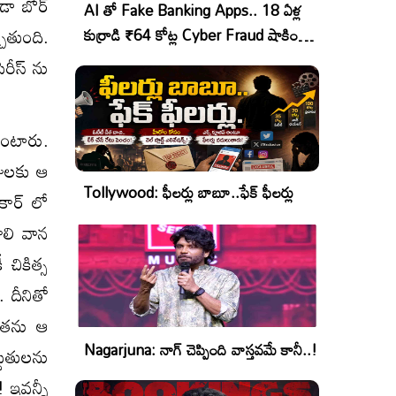
ూడా బోర్
AI తో Fake Banking Apps.. 18 ఏళ్ల
ుతుంది.
కుర్రాడి ₹64 కోట్ల Cyber Fraud షాకింగ్
ఆపరేషన్!
రీస్ ను
ుంటారు.
ోజులకు ఆ
Tollywood: ఫీలర్లు బాబూ..ఫేక్ ఫీలర్లు
కార్ లో
ాలి వాన
చికిత్స
 దీనితో
 అతను ఆ
Nagarjuna: నాగ్ చెప్పింది వాస్తవమే కానీ..!
ితులను
 ఇవన్నీ