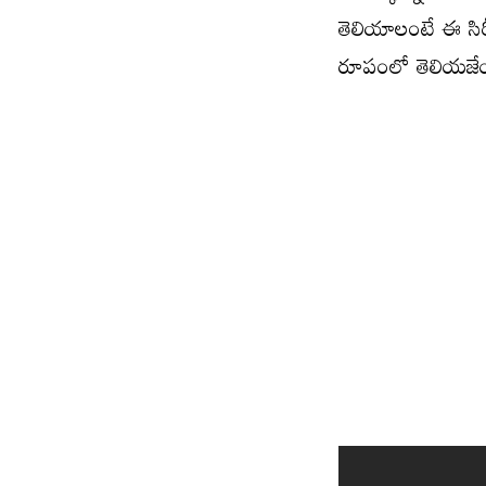
తెలియాలంటే ఈ సిరీ
రూపంలో తెలియజే