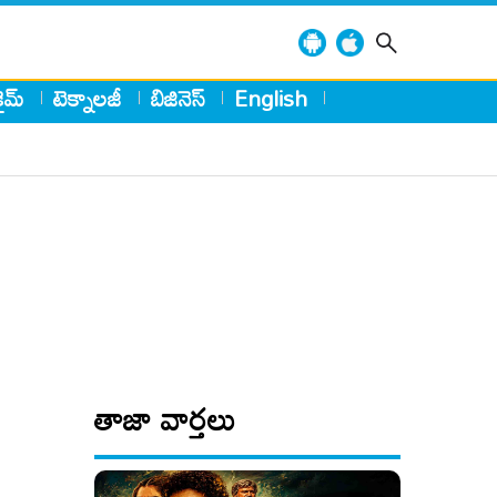
్రైమ్
టెక్నాలజీ
బిజినెస్
English
తాజా వార్తలు