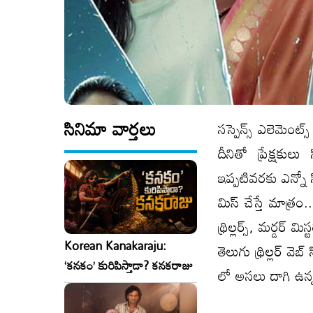
సినిమా వార్తలు
సస్పెన్స్ ఎలెమెంట
దీనితో ప్రేక్షకు
ఇప్పటివరకు ఎన్నో స
మిస్ చేస్తే మాత్రం.
థ్రిల్లర్స్, మర్డర్ మ
Korean Kanakaraju:
తెలుగు థ్రిల్లర్ వె
‘కనకం’ కురిపిస్తాడా? కనకరాజు
లో అసలు దాగి ఉన్న