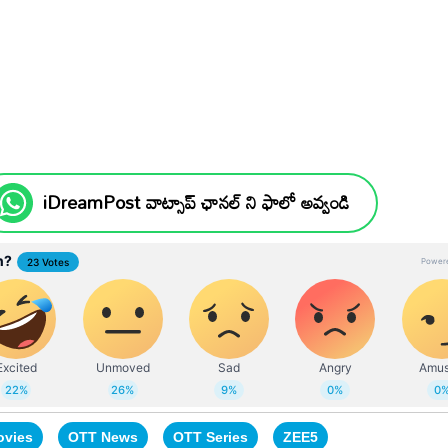
iDreamPost వాట్సాప్ ఛానల్ ని ఫాలో అవ్వండి
ovies
OTT News
OTT Series
ZEE5