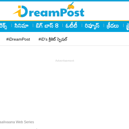
ిక్స్
సినిమా
బిగ్ బాస్ 8
ఓటీటీ
రివ్యూస్
క్రీడలు
క
#iDreamPost
#iD's క్రికెట్ స్పెషల్
Gaalivaana Web Series