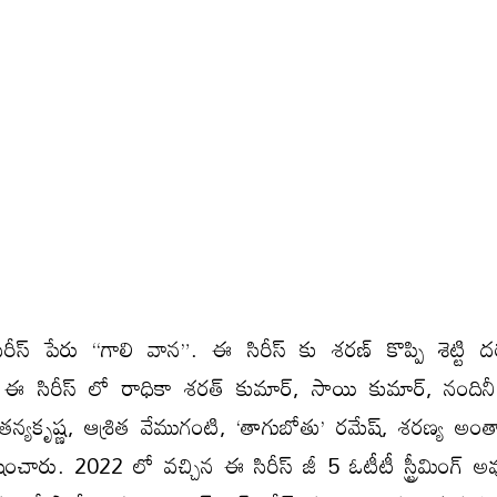
రీస్ పేరు “గాలి వాన”. ఈ సిరీస్ కు శరణ్ కొప్పి శెట్టి దర
ఈ సిరీస్ లో రాధికా శరత్ కుమార్, సాయి కుమార్, నందిన
ైతన్యకృష్ణ, ఆశ్రిత వేముగంటి, ‘తాగుబోతు’ రమేష్, శరణ్య అం
ించారు. 2022 లో వచ్చిన ఈ సిరీస్ జీ 5 ఓటీటీ స్ట్రీమింగ్ అవ