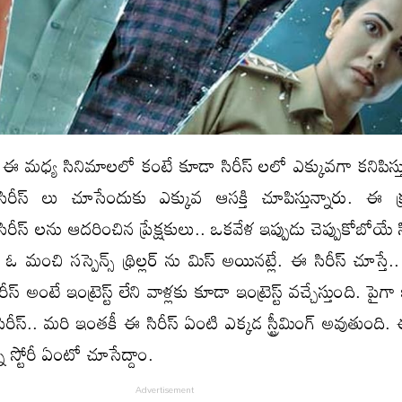
్స్ ఈ మధ్య సినిమాలలో కంటే కూడా సిరీస్ లలో ఎక్కువగా కనిపిస్త
లు సిరీస్ లు చూసేందుకు ఎక్కువ ఆసక్తి చూపిస్తున్నారు. ఈ 
ిరీస్ లను ఆదరించిన ప్రేక్షకులు.. ఒకవేళ ఇప్పుడు చెప్పుకోబోయే స
. ఓ మంచి సస్పెన్స్ థ్రిల్లర్ ను మిస్ అయినట్లే. ఈ సిరీస్ చూస్తే.. 
ిస్టరీస్ అంటే ఇంట్రెస్ట్ లేని వాళ్లకు కూడా ఇంట్రెస్ట్ వచ్చేస్తుంది. పై
బ్ సిరీస్.. మరి ఇంతకీ ఈ సిరీస్ ఏంటి ఎక్కడ స్ట్రీమింగ్ అవుతుంది. 
 స్టోరీ ఏంటో చూసేద్దాం.