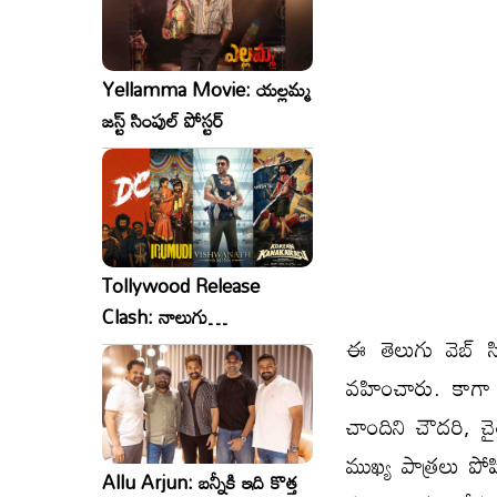
Yellamma Movie: యల్లమ్మ
జస్ట్ సింపుల్ పోస్టర్
Tollywood Release
Clash: నాలుగు
ఈ తెలుగు వెబ్ సి
సినిమాలు..ఒకేసారి..ఎందుకో?
వహించారు. కాగా 
చాందిని చౌదరి, చ
ముఖ్య పాత్రలు పోష
Allu Arjun: బన్నీకి ఇది కొత్త