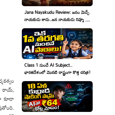
Jana Nayakudu Review: జనం మెచ్చే
నాయకుడు కాదు..జన నాయకుడు రివ్యూ &
రేటింగ్!
Class 1 నుంచే AI Subject..
భారతదేశంలో మొదటి రాష్ట్రంగా కొత్త చరిత్ర!
్శకత్వం
ీ రాయ్,
తా కూడా
ుతోంది.