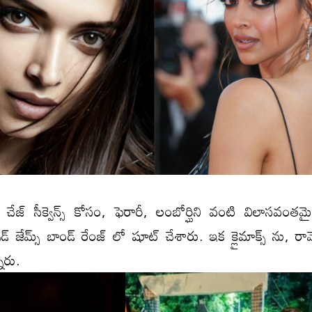
 చేజ్ సీక్వెన్స్ కోసం, ఫెరారీ, లంబోర్ఘిని వంటి విలాసవంతమై
ుడ్ జేమ్స్ బాండ్ రేంజ్ లో షూట్ చేశారు. ఇక‌ క్లైమాక్స్ ను, రామ
నారు.