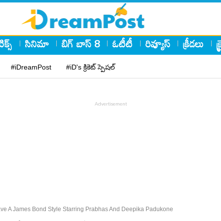
ిక్స్
సినిమా
బిగ్ బాస్ 8
ఓటీటీ
రివ్యూస్
క్రీడలు
క
#iDreamPost
#iD's క్రికెట్ స్పెషల్
Have A James Bond Style Starring Prabhas And Deepika Padukone