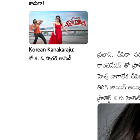
కాదుగా!
Korean Kanakaraju:
ప్రభాస్, దీపికా ప
కో.క..ఓ హర్రర్ కామెడీ
కాంబినేష‌న్ తో ప
హెల్త్ బాగాలేక దీపి
తిరిగి జాయిన్ అయ్యిం
ప్రాజెక్ట్ K కు హైల