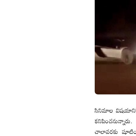
సినిమాల విష‌యానికొ
కనిపించనున్నారు.
చాలావ‌ర‌కు షూటింగ