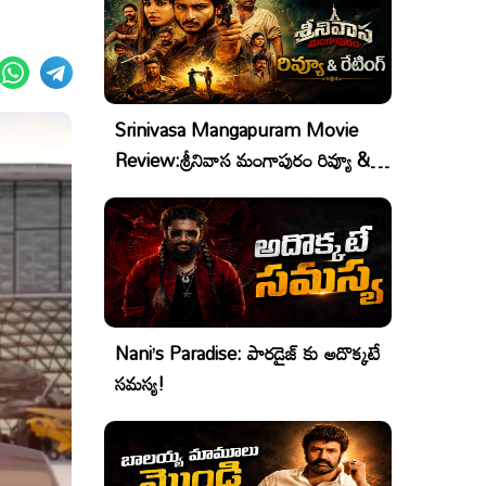
Srinivasa Mangapuram Movie
Review:శ్రీనివాస మంగాపురం రివ్యూ &
రేటింగ్
Nani’s Paradise: పారడైజ్ కు అదొక్కటే
సమస్య!