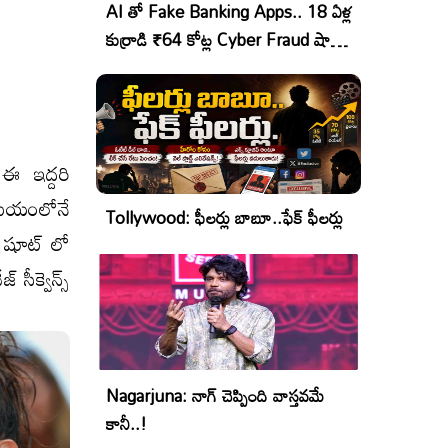
AI తో Fake Banking Apps.. 18 ఏళ్ల
కుర్రాడి ₹64 కోట్ల Cyber Fraud షాకింగ్
ఆపరేషన్!
ఈ ఇద్ద‌రి
 సమయంలోనే
Tollywood: ఫీలర్లు బాబూ..ఫేక్ ఫీలర్లు
 K షూట్ లో
 సీక్వెన్స్
Nagarjuna: నాగ్ చెప్పింది వాస్తవమే
కానీ..!