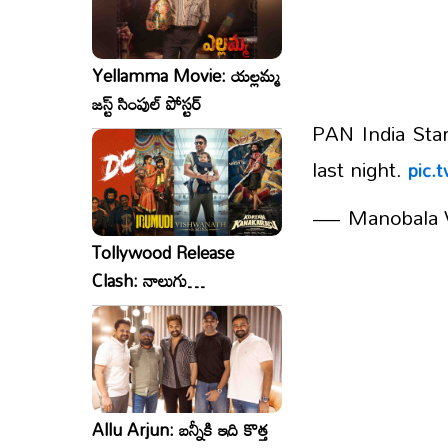
Yellamma Movie: యల్లమ్మ
జస్ట్ సింపుల్ పోస్టర్
PAN India Sta
last night.
pic.
— Manobala V
Tollywood Release
Clash: నాలుగు
సినిమాలు..ఒకేసారి..ఎందుకో?
Allu Arjun: బన్నీకి ఇది కొత్త