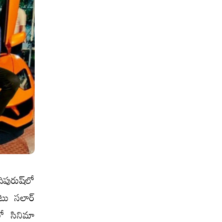
ిపురుష్‌లో
ాటు సలార్
లో సినిమా