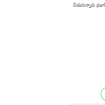
చేయ‌నున్నాడు ప్రభా