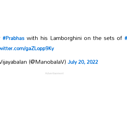
r
with his Lamborghini on the sets of
#Prabhas
#
twitter.com/gaZLopp9Ky
ijayabalan (@ManobalaV)
July 20, 2022