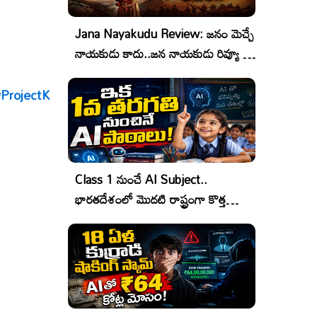
Jana Nayakudu Review: జనం మెచ్చే
నాయకుడు కాదు..జన నాయకుడు రివ్యూ &
రేటింగ్!
ProjectK
Class 1 నుంచే AI Subject..
భారతదేశంలో మొదటి రాష్ట్రంగా కొత్త
చరిత్ర!