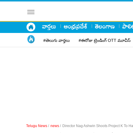
వార్తలు
ఆంధ్రప్రదేశ్
తెలంగాణ
పాలిట
#తెలుగు వార్తలు
#ఈరోజు ట్రెండింగ్ OTT మూవీస్
Telugu News
/
news
/
Director Nag Ashwin Shoots Project K To 