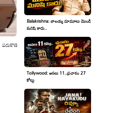
Balakrishna: బాలయ్య మామూలు మొండి
మనిషి కాదు..
ా పదుకొణె
Tollywood: అసలు 11..ప్రచారం 27
కోట్లు