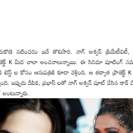
దుకొణె న‌టించ‌డం ఇదే తొలిసారి. నాగ్ అశ్విన్ క్రియేటీవిటీ, 
్రాజెక్ట్ K మీద చాలా అంచ‌నాలున్నాయి. ఈ సినిమా షూటింగ్
క టెస్ట్ ల కోసం ఆసుపత్రికి కూడా వెళ్లింది. ఆ త‌ర్వాత‌ ప్రాజెక్ట్
ది. ఇప్పుడు దీపిక, ప్రభాస్ ల‌తో నాగ్ అశ్విన్ షూట్ చేసిన‌ కార్ చేజ్
ెట్ అంటున్నారు.