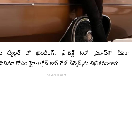
ట్విట్ట‌ర్ లో ట్రెండింగ్. ప్రాజెక్ట్ Kలో ప్రభాస్‌తో దీపిక
ిమా కోసం హై-ఆక్టేన్ కార్ చేజ్ సీక్వెన్స్‌ను చిత్రీకరించారు.