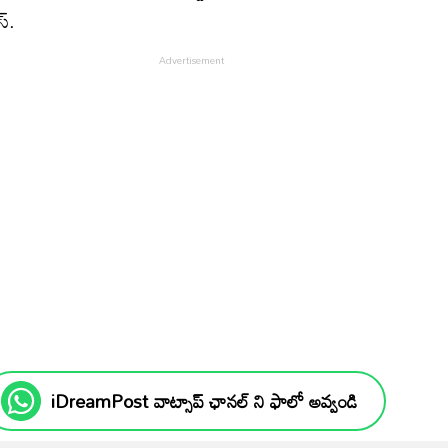
స్.
iDreamPost వాట్సాప్ ఛానల్ ని ఫాలో అవ్వండి