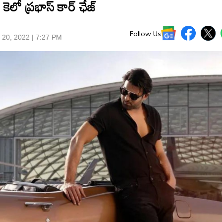
కెలో ప్ర‌భాస్ కార్ ఛేజ్
Follow Us
 20, 2022 | 7:27 PM