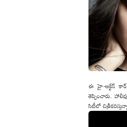
ఈ హై-ఆక్టేన్ కార్
తెప్పించారు. హాలీవ
సిటీలో చిత్రీకరిస్తున్