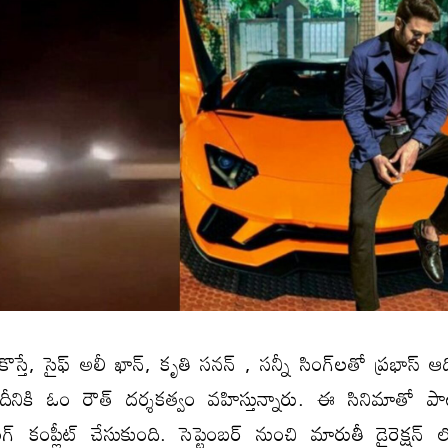
స్తే, సైఫ్ అలీ ఖాన్, కృతి సనన్ , సన్నీ సింగ్‌లతో ప్రభాస్ ఆద
 దీనికి ఓం రౌత్ దర్శకత్వం వహిస్తున్నారు. ఈ సినిమాతో ప
్ కంప్లీట్ చేసుకుంది. సెప్టెంబ‌ర్ నుంచి మారుతీ డైరెక్ష‌న్ 