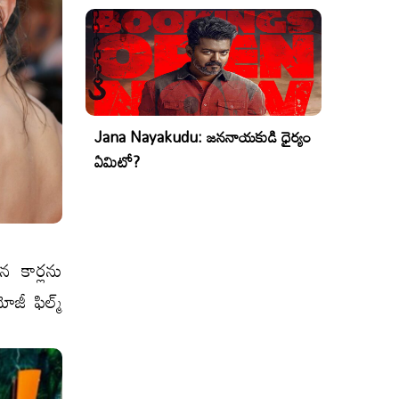
Jana Nayakudu: జననాయకుడి ధైర్యం
ఏమిటో?
న కార్లను
ోజీ ఫిల్మ్