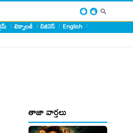
్రైమ్
టెక్నాలజీ
బిజినెస్
English
తాజా వార్తలు