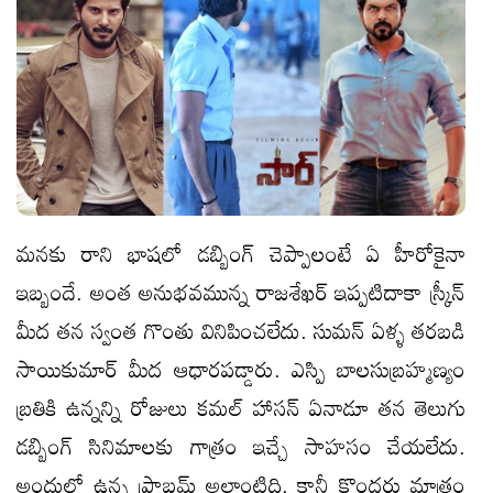
మనకు రాని భాషలో డబ్బింగ్ చెప్పాలంటే ఏ హీరోకైనా
ఇబ్బందే. అంత అనుభవమున్న రాజశేఖర్ ఇప్పటిదాకా స్క్రీన్
మీద తన స్వంత గొంతు వినిపించలేదు. సుమన్ ఏళ్ళ తరబడి
సాయికుమార్ మీద ఆధారపడ్డారు. ఎస్పి బాలసుబ్రహ్మణ్యం
బ్రతికి ఉన్నన్ని రోజులు కమల్ హాసన్ ఏనాడూ తన తెలుగు
డబ్బింగ్ సినిమాలకు గాత్రం ఇచ్చే సాహసం చేయలేదు.
అందులో ఉన్న ప్రాబ్లమ్ అలాంటిది. కానీ కొందరు మాత్రం