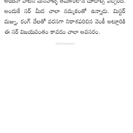
అయినా వాటిని మనవాళ్ళు తమిళంలోనే చూడాల్సి వచ్చింది.
అందుకే సర్ మీద చాలా నమ్మకంతో ఉన్నాడు. మిస్టర్
మజ్ను, రంగ్ దేలతో వరసగా నిరాశపరిచిన వెంకీ అట్లూరికి
ఈ సర్ విజయవంతం కావడం చాలా అవసరం.