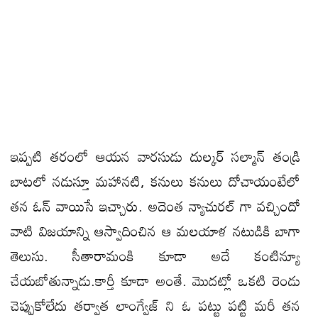
ఇప్పటి తరంలో ఆయన వారసుడు దుల్కర్ సల్మాన్ తండ్రి
బాటలో నడుస్తూ మహానటి, కనులు కనులు దోచాయంటేలో
తన ఓన్ వాయిసే ఇచ్చారు. అదెంత న్యాచురల్ గా వచ్చిందో
వాటి విజయాన్ని ఆస్వాదించిన ఆ మలయాళ నటుడికి బాగా
తెలుసు. సీతారామంకి కూడా అదే కంటిన్యూ
చేయబోతున్నాడు.కార్తీ కూడా అంతే. మొదట్లో ఒకటి రెండు
చెప్పుకోలేదు తర్వాత లాంగ్వేజ్ ని ఓ పట్టు పట్టి మరీ తన