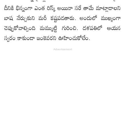
దీనికి భిన్నంగా ఎంత రిస్క్ అయినా సరే తామే మాట్లాడాలని
బాష నేర్చుకుని మరీ కష్టపడతారు. అందులో ముఖ్యంగా
చెప్పుకోవాల్సింది మమ్ముట్టి గురించి. దళపతిలో ఆయన
స్వరం కాకుండా ఇంకెవరని ఊహించుకోలేం.