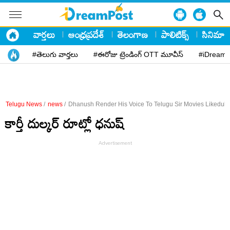
వార్తలు
ఆంధ్రప్రదేశ్
తెలంగాణ
పాలిటిక్స్
సినిమా
#తెలుగు వార్తలు
#ఈరోజు ట్రెండింగ్ OTT మూవీస్
#iDreamP
Telugu News
/
news
/
Dhanush Render His Voice To Telugu Sir Movies Likedul
కార్తీ దుల్కర్ రూట్లో ధనుష్