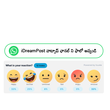
iDreamPost వాట్సాప్ ఛానల్ ని ఫాలో అవ్వండి