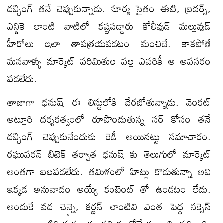
డబ్బింగ్ తనే చెప్పుకున్నాడు. సూర్య సైతం ఈటి, బ్రదర్స్,
ఎన్జికె లాంటి వాటిలో కష్టపడ్డారు కోలీవుడ్ మల్లువుడ్
హీరోలు ఇలా తాపత్రయపడటం మంచిదే. కాకపోతే
మనవాళ్ళు మార్కెట్ పరిమితుల వల్ల ఎవరికీ ఆ అవసరం
పడలేదు.
తాజాగా ధనుష్ ఈ లిస్టులోకి చేరబోతున్నాడు. వెంకట్
అట్లూరి దర్శకత్వంలో రూపొందుతున్న సర్ కోసం తనే
డబ్బింగ్ చెప్పుకునేందుకు రెడీ అయినట్టు సమాచారం.
రఘువరన్ బిటెక్ తర్వాత ధనుష్ కు తెలుగులో మార్కెట్
అంతగా బలపడలేదు. తమిళంలో హిట్లు కొడుతున్నా అవి
ఇక్కడ అనువాదం అయ్యే కంటెంట్ తో ఉండటం లేదు.
అందుకే వడ చెన్నై, కర్ణన్ లాంటివి ఎంత పెద్ద సక్సెస్