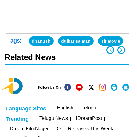
Tags:
dhanush
dulkar salman
sir movie
Te
Related News
Follow Us On :
English
Telugu
Language Sites
Telugu News
iDreamPost
Trending
iDream FilmNager
OTT Releases This Week