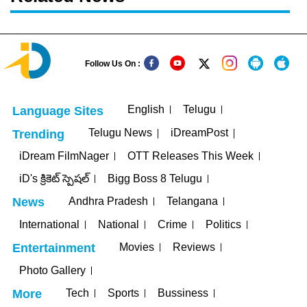
Follow Us On :
English
Telugu
Language Sites
Telugu News
iDreamPost
Trending
iDream FilmNager
OTT Releases This Week
iD's క్రికెట్ స్పెషల్
Bigg Boss 8 Telugu
Andhra Pradesh
Telangana
News
International
National
Crime
Politics
Movies
Reviews
Entertainment
Photo Gallery
Tech
Sports
Bussiness
More