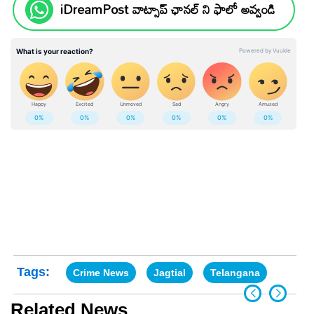
iDreamPost వాట్సాప్ ఛానల్ ని ఫాలో అవ్వండి
Tags:
Crime News
Jagtial
Telangana
Related News