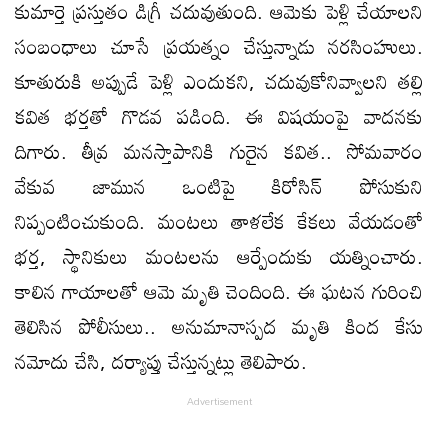
కుమార్తె ప్రస్తుతం డిగ్రీ చదువుతుంది. ఆమెకు పెళ్లి చేయాలని
సంబంధాలు చూసే ప్రయత్నం చేస్తున్నాడు నరసింహులు.
కూతురుకి అప్పుడే పెళ్లి ఎందుకని, చదువుకోనివ్వాలని తల్లి
కవిత భర్తతో గొడవ పడింది. ఈ విషయంపై వాదనకు
దిగారు. తీవ్ర మనస్తాపానికి గురైన కవిత.. సోమవారం
వేకువ జామున ఒంటిపై కిరోసిన్ పోసుకుని
నిప్పంటించుకుంది. మంటలు తాళలేక కేకలు వేయడంతో
భర్త, స్థానికులు మంటలను ఆర్పేందుకు యత్నించారు.
కాలిన గాయాలతో ఆమె మృతి చెందింది. ఈ ఘటన గురించి
తెలిసిన పోలీసులు.. అనుమానాస్పద మృతి కింద కేసు
నమోదు చేసి, దర్యాప్తు చేస్తున్నట్లు తెలిపారు.