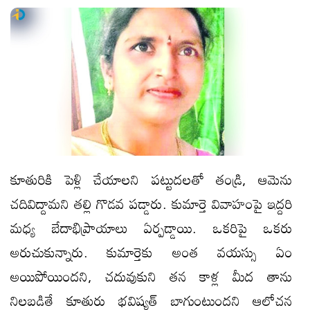
కూతురికి పెళ్లి చేయాలని పట్టుదలతో తండ్రి, ఆమెను
చదివిద్దామని తల్లి గొడవ పడ్డారు. కుమార్తె వివాహంపై ఇద్దరి
మధ్య బేదాభిప్రాయాలు ఏర్పడ్డాయి. ఒకరిపై ఒకరు
అరుచుకున్నారు. కుమార్తెకు అంత వయస్సు ఏం
అయిపోయిందని, చదువుకుని తన కాళ్ల మీద తాను
నిలబడితే కూతురు భవిష్యత్ బాగుంటుందని ఆలోచన