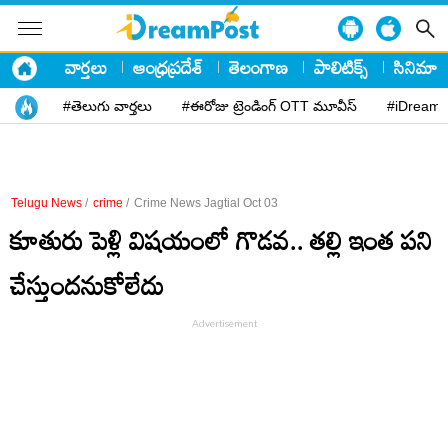
వార్తలు
ఆంధ్రప్రదేశ్
తెలంగాణ
పాలిటిక్స్
సినిమా
#తెలుగు వార్తలు
#ఈరోజు ట్రెండింగ్ OTT మూవీస్
#iDreamP
Telugu News
/
crime
/
Crime News Jagtial Oct 03
కూతురు పెళ్లి విషయంలో గొడవ.. తల్లి ఇంత పని
చేస్తుందనుకోలేదు