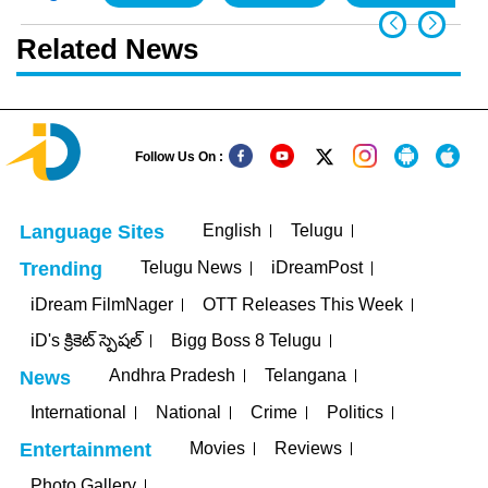
Related News
Follow Us On :
English
Telugu
Language Sites
Telugu News
iDreamPost
Trending
iDream FilmNager
OTT Releases This Week
iD's క్రికెట్ స్పెషల్
Bigg Boss 8 Telugu
Andhra Pradesh
Telangana
News
International
National
Crime
Politics
Movies
Reviews
Entertainment
Photo Gallery