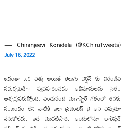
— Chiranjeevi Konidela (@KChiruTweets)
July 16, 2022
ఇదంతా ఒక ఎత్తు అయితే తెలుగు వెర్షన్ కు చిరంజీవి
సమర్పకుడిగా వ్యవహరించడం అభిమానులను సైతం
ఆశ్చర్యపరుస్తోంది. ఎందుకంటే మెగాస్టార్ గతంలో తనకు
సంబంధం లేని వాటికి ఇలా ప్రెజెంటెడ్ బై అని ఎప్పుడూ
వేసుకోలేదు. ఇదే మొదటిసారి. అందులోనూ బాలీవుడ్