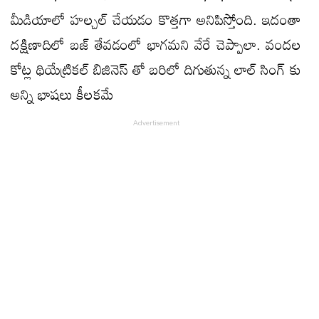
మీడియాలో హల్చల్ చేయడం కొత్తగా అనిపిస్తోంది. ఇదంతా
దక్షిణాదిలో బజ్ తేవడంలో భాగమని వేరే చెప్పాలా. వందల
కోట్ల థియేట్రికల్ బిజినెస్ తో బరిలో దిగుతున్న లాల్ సింగ్ కు
అన్ని భాషలు కీలకమే