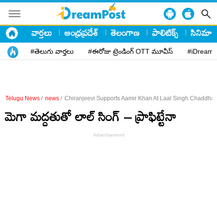
వార్తలు
ఆంధ్రప్రదేశ్
తెలంగాణ
పాలిటిక్స్
సినిమా
#తెలుగు వార్తలు
#ఈరోజు ట్రెండింగ్ OTT మూవీస్
#iDreamP
Telugu News
/
news
/
Chiranjeevi Supports Aamir Khan At Laal Singh Chaddha
మెగా మద్దతుతో లాల్ సింగ్ – ప్రాఫిట్టేనా