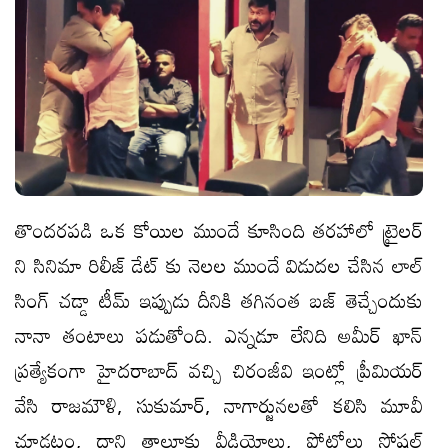
తొందరపడి ఒక కోయిల ముందే కూసింది తరహాలో ట్రైలర్
ని సినిమా రిలీజ్ డేట్ కు నెలల ముందే విడుదల చేసిన లాల్
సింగ్ చడ్డా టీమ్ ఇప్పుడు దీనికి తగినంత బజ్ తెచ్చేందుకు
నానా తంటాలు పడుతోంది. ఎన్నడూ లేనిది అమీర్ ఖాన్
ప్రత్యేకంగా హైదరాబాద్ వచ్చి చిరంజీవి ఇంట్లో ప్రీమియర్
వేసి రాజమౌళి, సుకుమార్, నాగార్జునలతో కలిసి మూవీ
చూడటం, దాని తాలూకు వీడియోలు, ఫోటోలు సోషల్