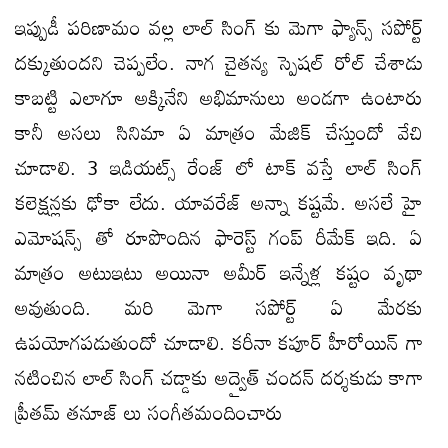
ఇప్పుడీ పరిణామం వల్ల లాల్ సింగ్ కు మెగా ఫ్యాన్స్ సపోర్ట్
దక్కుతుందని చెప్పలేం. నాగ చైతన్య స్పెషల్ రోల్ చేశాడు
కాబట్టి ఎలాగూ అక్కినేని అభిమానులు అండగా ఉంటారు
కానీ అసలు సినిమా ఏ మాత్రం మేజిక్ చేస్తుందో వేచి
చూడాలి. 3 ఇడియట్స్ రేంజ్ లో టాక్ వస్తే లాల్ సింగ్
కలెక్షన్లకు ఢోకా లేదు. యావరేజ్ అన్నా కష్టమే. అసలే హై
ఎమోషన్స్ తో రూపొందిన ఫారెస్ట్ గంప్ రీమేక్ ఇది. ఏ
మాత్రం అటుఇటు అయినా అమీర్ ఇన్నేళ్ల కష్టం వృథా
అవుతుంది. మరి మెగా సపోర్ట్ ఏ మేరకు
ఉపయోగపడుతుందో చూడాలి. కరీనా కపూర్ హీరోయిన్ గా
నటించిన లాల్ సింగ్ చడ్డాకు అద్వైత్ చందన్ దర్శకుడు కాగా
ప్రీతమ్ తనూజ్ లు సంగీతమందించారు