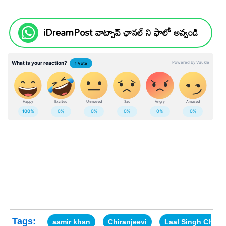
iDreamPost వాట్సాప్ ఛానల్ ని ఫాలో అవ్వండి
Tags:
aamir khan
Chiranjeevi
Laal Singh Chad