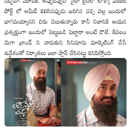
డబ్బింగ్ మూవీకి. అప్పుడెప్పుడో సైరా టైంలో టోక్యో ఎయిర్
పోర్ట్ లో అమీర్ కలిసినప్పుడు జరిగిన చర్చ వల్ల ఇందులో
భాగమయ్యానని చిరు చెబుతున్నారు కానీ నిజానికి ఆయన
ప్రత్యక్షంగా ఇందులో పెట్టుబడి పెట్టారా అంటే డౌటే. కేవలం
మెగా బ్రాండ్ ని వాడుకుని సినిమాను మార్కెటింగ్ చేసే
ఉద్దేశంతో నిర్మాతలు ఇలా ప్లాన్ చేసినట్టు కనిపిస్తోంది