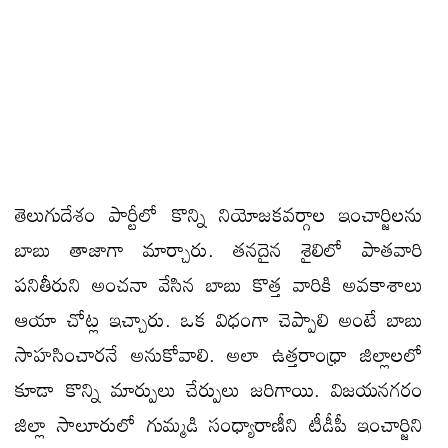
తెలుగుదేశం పార్టీలో కొన్ని నియోజకవర్గాల ఇంచార్జిలను
బాబు తాజాగా మార్చారు. తనదైన శైలిలో పాతవారి
పనితీరుని అంచనా వేసిన బాబు కొత్త వారికి అవకాశాలు
ఆయా చోట్ల ఇచ్చారు. ఒక విధంగా చెప్పాలి అంటే బాబు
సాహసించారనే అనుకోవాలి. అలా ఉత్తరాంధ్రా జిల్లాలలో
కూడా కొన్ని మార్పులు చేర్పులు జరిగాయి. విజయనగరం
జిల్లా సాలూరులో గుమ్మడి సంధ్యారాణీని టీడీపీ ఇంచార్జిని