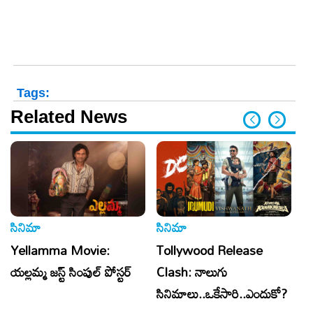
Tags:
Related News
సినిమా
సినిమా
సి
Yellamma Movie:
Tollywood Release
Al
యల్లమ్మ జస్ట్ సింపుల్ పోస్టర్
Clash: నాలుగు
క
సినిమాలు..ఒకేసారి..ఎందుకో?