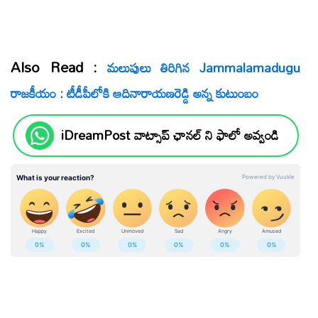
Also Read :
మలుపులు తిరిగిన Jammalamadugu
రాజకీయం : టీడీపీలోకి ఆదినారాయణరెడ్డి అన్న కుటుంబం
iDreamPost వాట్సాప్ ఛానల్ ని ఫాలో అవ్వండి