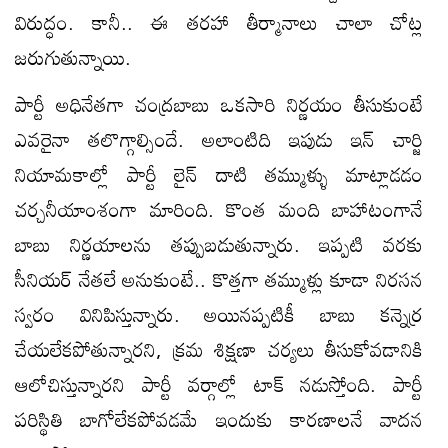
విరుద్ధం. కానీ.. ఈ త‌ర‌హా తీర్మానాలు చాలా చోట్ల
జ‌రుగుతున్నాయి.
పార్టీ అధినేతగా చంద్రబాబు ఒకసారి నిర్ణయం తీసుకుంటే
ఎవరైనా తలొగ్గాల్సిందే. అలాంటిది ఇపుడు ఇన్ చార్జి
నియామ‌కాల్లో పార్టీ లైన్ దాటి తమ్ముళ్ళు మాట్లాడడం
చ‌ర్చ‌నీయాంశంగా మారింది. కొంత మంది బాహాటంగానే
బాబు నిర్ణ‌యాల‌ను త‌ప్పుబ‌డుతున్నారు. ఇప్ప‌టి వ‌ర‌కు
సీనియ‌ర్ నేత‌లే అనుకుంటే.. కొత్త‌గా త‌మ్ముళ్లు కూడా నిర‌స‌న
స్వ‌రం వినిపిస్తున్నారు. అయిన‌ప్ప‌టికీ బాబు క‌న్నెర్ర
చేయ‌లేక‌పోతున్నార‌ని, క్ర‌మ శిక్ష‌ణా చ‌ర్య‌లు తీసుకోవ‌డానికి
ఆలోచిస్తున్నార‌ని పార్టీ వ‌ర్గాల్లో టాక్ న‌డుస్తోంది. పార్టీ
ప‌రిస్థితి బాగోలేక‌పోవ‌డమే ఇందుకు కార‌ణాల‌నే వాద‌న