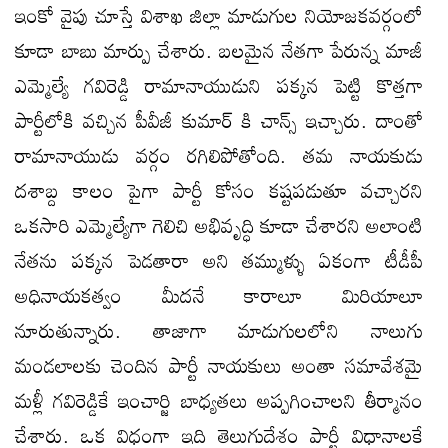
ఇంకో వైపు చూస్తే విశాఖ జిల్లా మాడుగుల నియోజకవర్గంలో
కూడా బాబు మార్పు చేశారు. బలమైన నేతగా పేరున్న మాజీ
ఎమ్మెల్యే గవిరెడ్డి రామానాయుడుని పక్కన పెట్టి కొత్తగా
పార్టీలోకి వచ్చిన పీవీజీ కుమార్ కి చాన్స్ ఇచ్చారు. దాంతో
రామానాయుడు వర్గం రగిలిపోతోంది. తమ నాయకుడు
దశాబ్ద కాలం పైగా పార్టీ కోసం కష్టపడుతూ వచ్చారని
ఒకసారి ఎమ్మెల్యేగా గెలిచి అభివృద్ధి కూడా చేశారని అలాంటి
నేతను పక్కన పెడతారా అని తమ్ముళ్ళు ఏకంగా టీడీపీ
అధినాయకత్వం మీదనే కారాలూ మిరియాలూ
నూరుతున్నారు. తాజాగా మాడుగులలోని నాలుగు
మండలాలకు చెందిన పార్టీ నాయకులు అంతా సమావేశమై
మళ్లీ గవిరెడ్డికే ఇంచార్జి బాధ్యతలు అప్పగించాలని తీర్మానం
చేశారు. ఒక విధంగా ఇది తెలుగుదేశం పార్టీ విధానాలకే