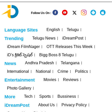
Follow Us On :
English
Telugu
Language Sites
Telugu News
iDreamPost
Trending
iDream FilmNager
OTT Releases This Week
iD's క్రికెట్ స్పెషల్
Bigg Boss 8 Telugu
Andhra Pradesh
Telangana
News
International
National
Crime
Politics
Movies
Reviews
Entertainment
Photo Gallery
Tech
Sports
Bussiness
More
About Us
Privacy Policy
iDreamPost