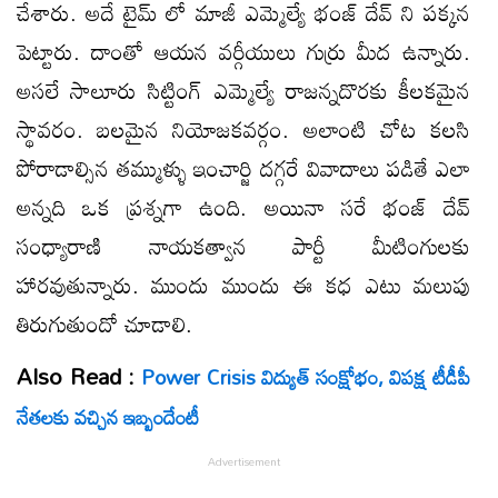
చేశారు. అదే టైమ్ లో మాజీ ఎమ్మెల్యే భంజ్ దేవ్ ని పక్కన
పెట్టారు. దాంతో ఆయన వర్గీయులు గుర్రు మీద ఉన్నారు.
అసలే సాలూరు సిట్టింగ్ ఎమ్మెల్యే రాజన్నదొరకు కీలకమైన
స్థావరం. బలమైన నియోజకవర్గం. అలాంటి చోట కలసి
పోరాడాల్సిన తమ్ముళ్ళు ఇంచార్జి దగ్గరే వివాదాలు పడితే ఎలా
అన్నది ఒక ప్రశ్నగా ఉంది. అయినా సరే భంజ్ దేవ్
సంధ్యారాణి నాయకత్వాన పార్టీ మీటింగులకు
హారవుతున్నారు. ముందు ముందు ఈ కధ ఎటు మలుపు
తిరుగుతుందో చూడాలి.
Also Read :
Power Crisis విద్యుత్ సంక్షోభం, విపక్ష టీడీపీ
నేతలకు వచ్చిన ఇబ్బందేంటీ