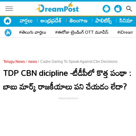
వార్తలు
ఆంధ్రప్రదేశ్
తెలంగాణ
పాలిటిక్స్
సినిమా
#తెలుగు వార్తలు
#ఈరోజు ట్రెండింగ్ OTT మూవీస్
#iDreamP
Telugu News
/
news
/
Cadre Daring To Speak Against Cbn Decisions
TDP CBN dicipline -టీడీపీలో కొత్త పంథా :
బాబు మార్క్ రాజ‌కీయాలు ప‌ని చేయ‌డం లేదా?