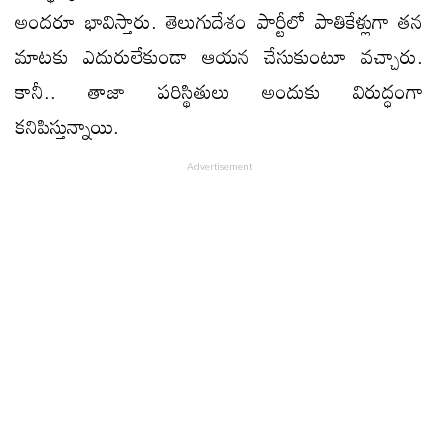
అంద‌రూ భావిస్తారు. తెలుగుదేశం పార్టీలో పాతికేళ్లుగా త‌న
మాట‌కు ఎదురులేకుండా ఆయ‌న చేసుకుంటూ వ‌చ్చారు.
కానీ.. తాజా ప‌రిస్థితులు అందుకు విరుద్ధంగా
క‌నిపిస్తున్నాయి.