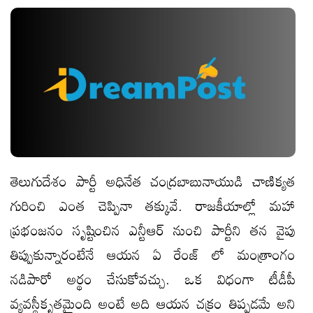
తెలుగుదేశం పార్టీ అధినేత చంద్ర‌బాబునాయుడి చాణిక్య‌త
గురించి ఎంత చెప్పినా త‌క్కువే. రాజ‌కీయాల్లో మ‌హా
ప్ర‌భంజ‌నం సృష్టించిన ఎన్టీఆర్ నుంచి పార్టీని త‌న వైపు
తిప్పుకున్నారంటేనే ఆయ‌న ఏ రేంజ్ లో మంత్రాంగం
న‌డిపారో అర్థం చేసుకోవ‌చ్చు. ఒక విధంగా టీడీపీ
వ్యవస్థీకృతమైంది అంటే అది ఆయ‌న చ‌క్రం తిప్ప‌డ‌మే అని