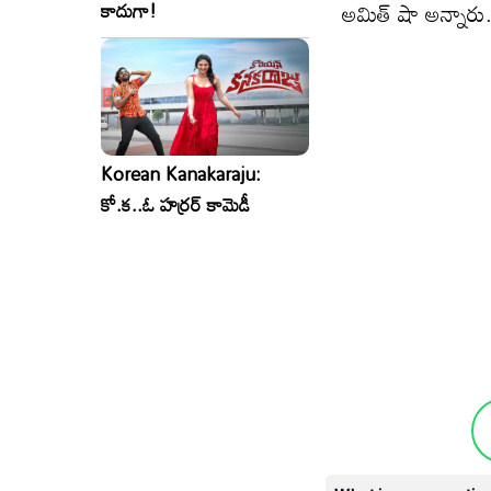
అమిత్ షా అన్నారు
కాదుగా!
Korean Kanakaraju:
కో.క..ఓ హర్రర్ కామెడీ