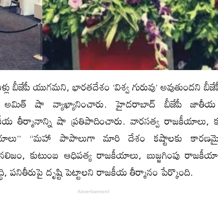
లు బీజేపీ యుగమ‌ని, భారతదేశం ‘విశ్వ గురువు’ అవుతుందని బీజేప
అమిత్ షా వ్యాఖ్యానించారు. హైద‌రాబాద్ బీజేపీ జాతీయ క
 తీర్మానాన్ని షా ప్ర‌తిపాదించారు. వార‌స‌త్వ రాజ‌కీయాలు, 
కీయాలు” “మహా పాపాలుగా మారి దేశం కష్టాలకు కార‌ణ‌మై
జ‌న‌లిజం, కుటుంబ ఆధిపత్య రాజకీయాలు, బుజ్జగింపు రాజకీయాలక
ి, పనితీరుపై దృష్టి పెట్టాలని రాజకీయ తీర్మానం పేర్కొంది.