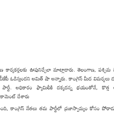
 కార్య‌క‌ర్త‌లకు ఊపునిచ్చేలా మాట్లాడారు. తెలంగాణ, పశ్చిమ బ
పీ ఓడిస్తుంద‌ని అమిత్ షా అన్నారు. కాంగ్రెస్ మీద విమ‌ర్శ‌లు ద‌
పార్టీ. అధికారం ఫ్యామిలీకి ద‌క్క‌ద‌న్న భ‌యంతోనే, కొత్త అధ్
 కామెంట్ చేశారు
‌మైంది, కాంగ్రెస్ నేత‌లు తమ పార్టీలో ప్రజాస్వామ్యం కోసం పోరాడు