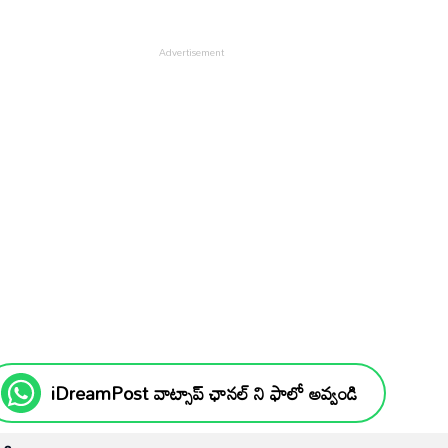
.
iDreamPost వాట్సాప్ ఛానల్ ని ఫాలో అవ్వండి