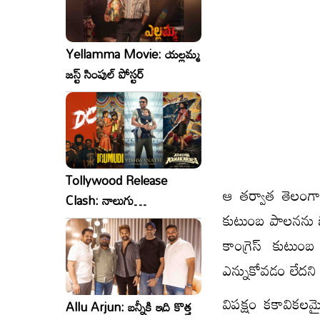
Yellamma Movie: యల్లమ్మ
జస్ట్ సింపుల్ పోస్టర్
Tollywood Release
ఆ త‌ర్వాత తెలంగాణ
Clash: నాలుగు
కుటుంబ పాలనను బీజే
సినిమాలు..ఒకేసారి..ఎందుకో?
కాంగ్రెస్ కుటుంబ 
ఎన్నుకోవడం లేద‌ని
విప‌క్షం క‌కావిక‌ల
Allu Arjun: బన్నీకి ఇది కొత్త