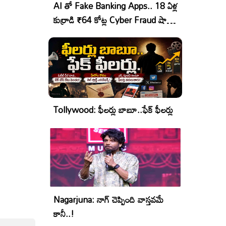
AI తో Fake Banking Apps.. 18 ఏళ్ల
కుర్రాడి ₹64 కోట్ల Cyber Fraud షాకింగ్
ఆపరేషన్!
Tollywood: ఫీలర్లు బాబూ..ఫేక్ ఫీలర్లు
Nagarjuna: నాగ్ చెప్పింది వాస్తవమే
కానీ..!