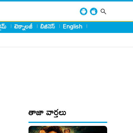
్రైమ్
టెక్నాలజీ
బిజినెస్
English
తాజా వార్తలు