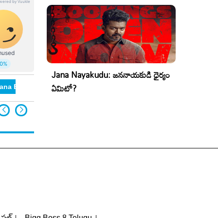
Jana Nayakudu: జననాయకుడి ధైర్యం
ఏమిటో?
gana BJP
పెషల్
Bigg Boss 8 Telugu