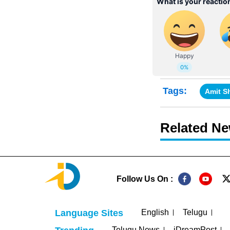
Tags:
Amit S
Related N
Follow Us On :
English
Telugu
Language Sites
Telugu News
iDreamPost