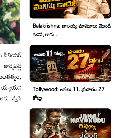
Balakrishna: బాలయ్య మామూలు మొండి
మనిషి కాదు..
ీ సీనియర్
ార్యవర్గ
కులతత్వం,
య్యాయ‌ని
Tollywood: అసలు 11..ప్రచారం 27
ు స్వస్తి
కోట్లు