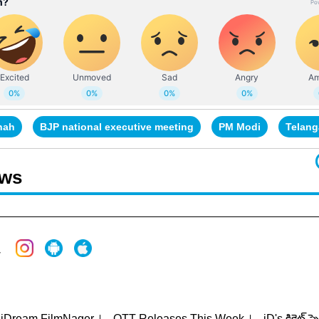
hah
BJP national executive meeting
PM Modi
Telan
ews
iDream FilmNager
OTT Releases This Week
iD's క్రికెట్ స్