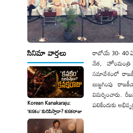
సినిమా వార్తలు
రాబోయే 30- 40 ఏళ్
నేత, హోంమంత్రి 
సమావేశంలో రాజకీయ
బుజ్జగింపు రాజ
విమ‌ర్శించారు. రీ
Korean Kanakaraju:
పలికేందుకు అభివృద్ధ
‘కనకం’ కురిపిస్తాడా? కనకరాజు