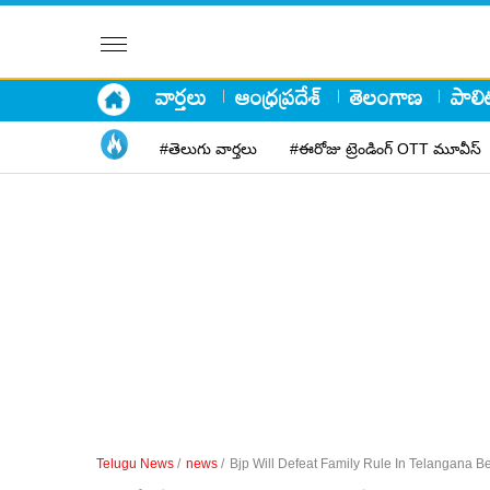
వార్తలు
ఆంధ్రప్రదేశ్
తెలంగాణ
పాలిట
#తెలుగు వార్తలు
#ఈరోజు ట్రెండింగ్ OTT మూవీస్
Telugu News
/
news
/
Bjp Will Defeat Family Rule In Telangana B