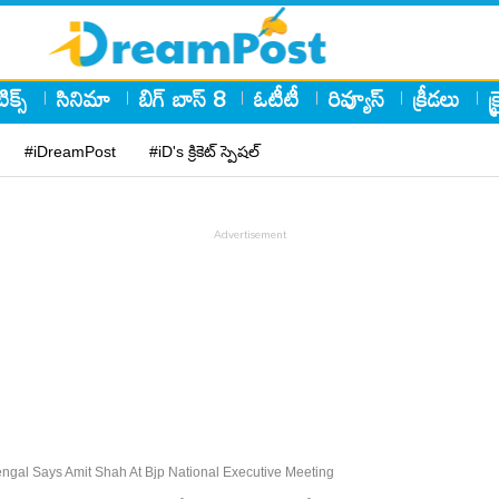
ిక్స్
సినిమా
బిగ్ బాస్ 8
ఓటీటీ
రివ్యూస్
క్రీడలు
క
#iDreamPost
#iD's క్రికెట్ స్పెషల్
engal Says Amit Shah At Bjp National Executive Meeting