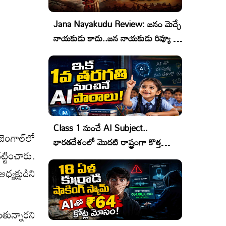
Jana Nayakudu Review: జనం మెచ్చే
నాయకుడు కాదు..జన నాయకుడు రివ్యూ &
రేటింగ్!
Class 1 నుంచే AI Subject..
ెంగాల్‌లో
భారతదేశంలో మొదటి రాష్ట్రంగా కొత్త
ట్టించారు.
చరిత్ర!
యక్షుడిని
తున్నార‌ని