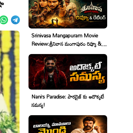
షా
Srinivasa Mangapuram Movie
Review:శ్రీనివాస మంగాపురం రివ్యూ &
రేటింగ్
Nani’s Paradise: పారడైజ్ కు అదొక్కటే
సమస్య!