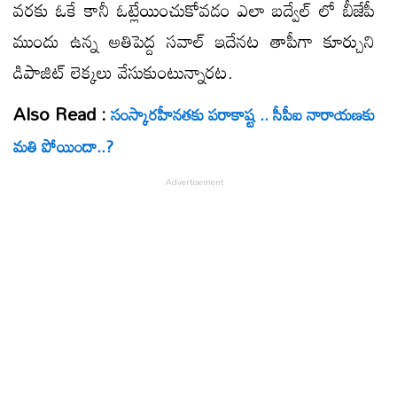
వరకు ఓకే కానీ ఓట్లేయించుకోవడం ఎలా బద్వేల్ లో బీజేపీ
ముందు ఉన్న అతిపెద్ద సవాల్ ఇదేనట తాపీగా కూర్చుని
డిపాజిట్ లెక్కలు వేసుకుంటున్నారట.
Also Read :
సంస్కారహీనతకు పరాకాష్ట .. సీపీఐ నారాయణకు
మతి పోయిందా..?