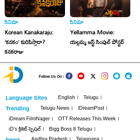
సినిమా
సినిమా
సి
Korean Kanakaraju:
Yellamma Movie:
T
‘కనకం’ కురిపిస్తాడా?
యల్లమ్మ జస్ట్ సింపుల్ పోస్టర్
C
కనకరాజు
సి
Follow Us On :
English
Telugu
Language Sites
Telugu News
iDreamPost
Trending
iDream FilmNager
OTT Releases This Week
iD's క్రికెట్ స్పెషల్
Bigg Boss 8 Telugu
Andhra Pradesh
Telangana
News