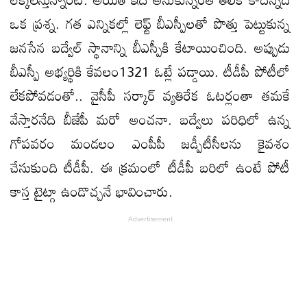
ఒక ప్రశ్న. గత ఎన్నికల్లో లెఫ్ట్ బీఎస్పీలతో పొత్తు పెట్టుకున్న
జనసేన బద్వేల్ స్థానాన్ని బీఎస్పీకి కేటాయించింది. అప్పుడు
బీఎస్పీ అభ్యర్థికి కేవలం1321 ఓట్లే పడ్డాయి. టీడీపీ పోటీలో
లేకపోవడంతో.. వైసీపీ సర్కార్ వ్యతిరేక ఓటర్లంతా తమకే
వేస్తారనేది బీజేపీ మరో అంచనా. బద్వేలు పరిధిలో ఉన్న
గోపవరం మండలం ఎంపీపీ జడ్పీటీసీలను కైవశం
చేసుకుంది టీడీపీ. ఈ క్రమంలో టీడీపీ బరిలో ఉంటే పోటీ
కాస్త టైట్గా ఉండొచ్చనే భావించారు.