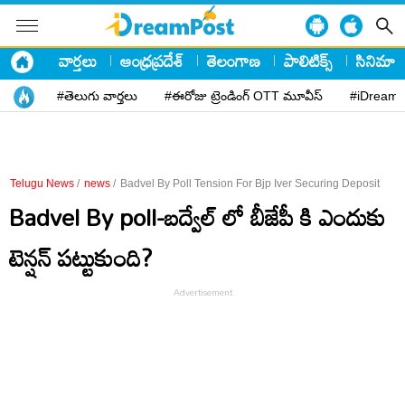
వార్తలు
ఆంధ్రప్రదేశ్
తెలంగాణ
పాలిటిక్స్
సినిమా
#తెలుగు వార్తలు
#ఈరోజు ట్రెండింగ్ OTT మూవీస్
#iDreamP
Telugu News
/
news
/
Badvel By Poll Tension For Bjp Iver Securing Deposit
Badvel By poll-బద్వేల్ లో బీజేపీ కి ఎందుకు
టెన్ష‌న్ ప‌ట్టుకుంది?