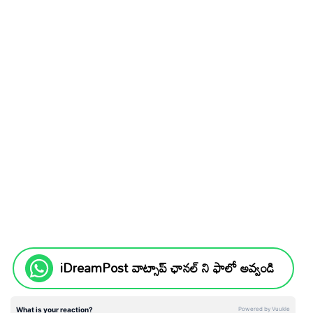
iDreamPost వాట్సాప్ ఛానల్ ని ఫాలో అవ్వండి