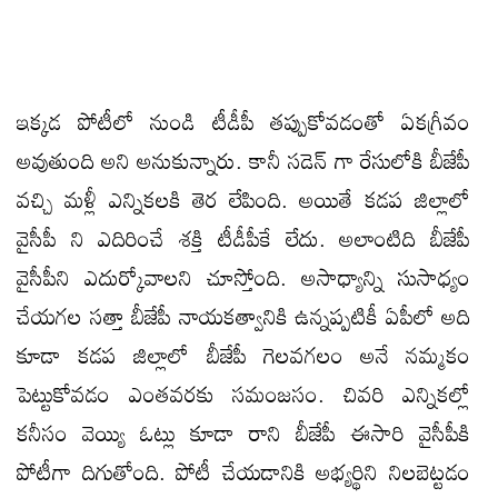
ఇక్కడ పోటీలో నుండి టీడీపీ తప్పుకోవడంతో ఏకగ్రీవం
అవుతుంది అని అనుకున్నారు. కానీ సడెన్ గా రేసులోకి బీజేపీ
వచ్చి మళ్లీ ఎన్నికలకి తెర లేపింది. అయితే కడప జిల్లాలో
వైసీపీ ని ఎదిరించే శక్తి టీడీపీకే లేదు. అలాంటిది బీజేపీ
వైసీపీని ఎదుర్కోవాలని చూస్తోంది. అసాధ్యాన్ని సుసాధ్యం
చేయగల సత్తా బీజేపీ నాయకత్వానికి ఉన్నప్పటికీ ఏపీలో అది
కూడా కడప జిల్లాలో బీజేపీ గెలవగలం అనే నమ్మకం
పెట్టుకోవడం ఎంతవరకు సమంజసం. చివరి ఎన్నికల్లో
కనీసం వెయ్యి ఓట్లు కూడా రాని బీజేపీ ఈసారి వైసీపీకి
పోటీగా దిగుతోంది. పోటీ చేయడానికి అభ్యర్థిని నిలబెట్టడం