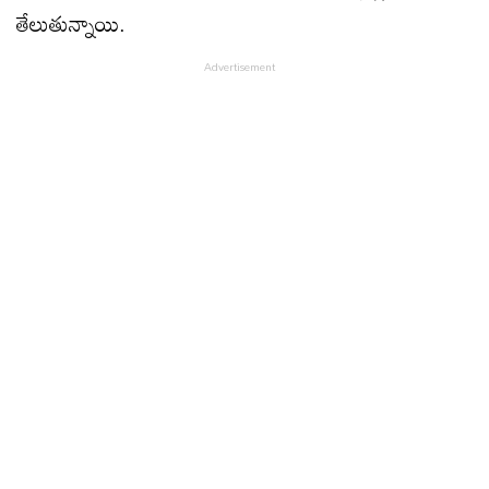
తేలుతున్నాయి.