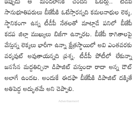
ఇప్పుడు ఆ మండలానికి చెందిన ఓటర్లు.. టీడీపీ
సానుభూతిపరులు బీజేపీకి ఓటేస్తారన్నది కమలనాథుల లెక్క.
స్థానికంగా ఉన్న టీడీపీ నేతలతో మాట్లాడే పనిలో బీజేపీ
కడప జిల్లా ముఖ్యులు బిజీగా ఉన్నారట. బీజేపీ కాగితాలపై
వేస్తున్న లెక్కలు భారీగా ఉన్నా క్షేత్రస్థాయిలో అవి ఎంతవరకు
వర్కవుట్ అవుతాయన్నది ప్రశ్న. టీడీపీ పోటీలో లేకున్నా
జనసేన మద్దతిచ్చినా డిపాజిట్ వస్తుందా రాదా అన్న డౌట్
అలాగే ఉందట. అందుకే ఈదఫా బీజేపీకి డిపాజిట్ దక్కితే
అతిపెద్ద అద్భుతమే అని చెప్పాలి.