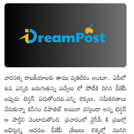
వార‌స‌త్వ రాజ‌కీయాల‌కు తాము వ్య‌తిరేకం అంటూ.. ఏపీలో
ఉప ఎన్నిక జ‌రుగుతున్న బ‌ద్వేలు లో పోటీకి దిగిన బీజేపీ
ఇప్పుడు టెన్ష‌న్ ప‌డుతోంద‌ట‌.ఎన్ని లెక్కలు, సమీకరణాలు
వేసుకున్నా కనీసం డిపాజిట్ అయినా వస్తుందా అన్న టెన్షన్
ఆ పార్టీని వెంటాడుతోంది. ప్ర‌చారంలో వైసీపీ కి ప్రజల్లో
లభిస్తున్న ఆదరణ బీజేపీ శ్రేణులు లెక్కల్లో మునిగి