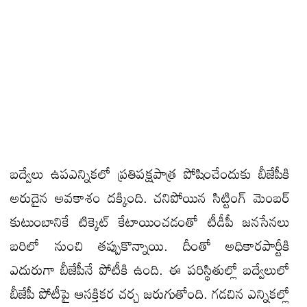
బద్వేలు ఉపఎన్నికలో ప్రతిపక్షపాత్ర పోషించేందుకు బీజేపీకి
అరుదైన అవకాశం దక్కింది. చనిపోయిన సిట్టింగ్ మెంబర్
కుటుంబానికే టిక్కెట్ కేటాయించడంతో టీడీపీ జనసేనలు
బరిలో నుంచి తప్పుకొన్నాయి. దీంతో అధికారపార్టీకి
ఎదురుగా బీజేపీనే పోటీకి ఉంది. ఈ పరిస్థితుల్లో బద్వేలులో
బీజేపీ పోటీపై ఆసక్తికర చర్చ జరుగుతోంది. గడచిన ఎన్నికల్లో