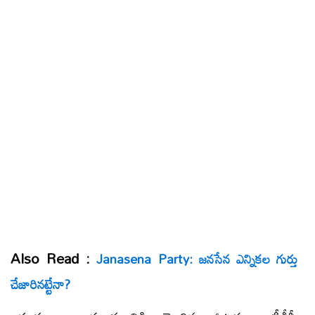
Also Read :
Janasena Party: జనసేన ఎన్నికల గుర్తు
చేజారినట్టేనా?