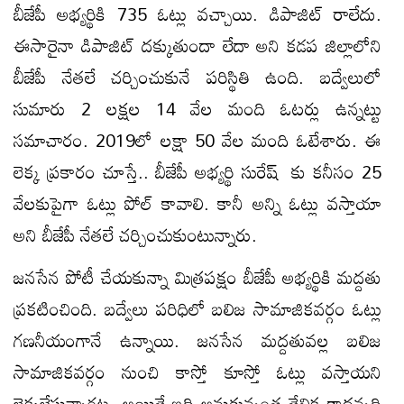
బీజేపీ అభ్యర్థికి 735 ఓట్లు వచ్చాయి. డిపాజిట్ రాలేదు.
ఈసారైనా డిపాజిట్ దక్కుతుందా లేదా అని కడప జిల్లాలోని
బీజేపీ నేతలే చర్చించుకునే పరిస్థితి ఉంది. బద్వేలులో
సుమారు 2 లక్షల 14 వేల మంది ఓటర్లు ఉన్నట్టు
సమాచారం. 2019లో లక్షా 50 వేల మంది ఓటేశారు. ఈ
లెక్క ప్రకారం చూస్తే.. బీజేపీ అభ్యర్థి సురేష్ కు కనీసం 25
వేలకుపైగా ఓట్లు పోల్ కావాలి. కానీ అన్ని ఓట్లు వస్తాయా
అని బీజేపీ నేతలే చర్చించుకుంటున్నారు.
జనసేన పోటీ చేయకున్నా మిత్రపక్షం బీజేపీ అభ్యర్థికి మద్దతు
ప్రకటించింది. బద్వేలు పరిధిలో బలిజ సామాజికవర్గం ఓట్లు
గణనీయంగానే ఉన్నాయి. జనసేన మద్దతువల్ల బలిజ
సామాజికవర్గం నుంచి కాస్తో కూస్తో ఓట్లు వస్తాయని
లెక్కలేస్తున్నారట. అయితే ఇది అనుకున్నంత తేలిక కాదన్నది