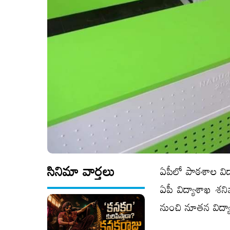
సినిమా వార్తలు
ఏపీలో పాఠ‌శాల విద్
ఏపీ విద్యాశాఖ శని
నుంచి నూతన విద్యా