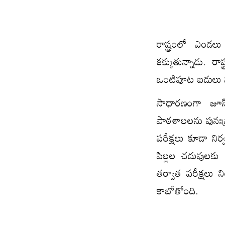
రాష్ట్రంలో ఎండల
కక్కుతున్నాడు. ర
ఒంటిపూట బడులు నిర
సాధారణంగా జూన్
పాఠశాలలను పునఃప్రా
పరీక్షలు కూడా నిర్
పిల్లల చదువులకు ఇ
తర్వాత పరీక్షలు న
కాబోతోంది.