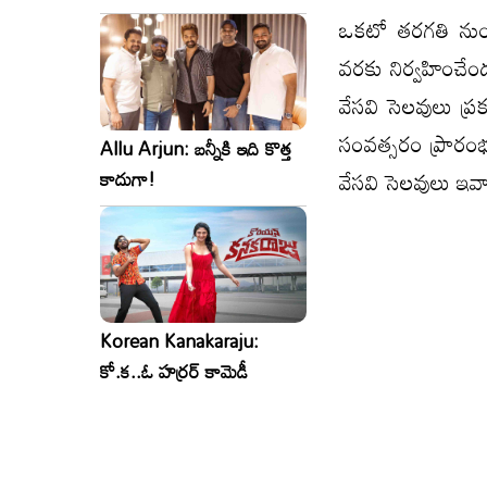
సినిమాలు..ఒకేసారి..ఎందుకో?
ఒకటో తరగతి నుంచ
వరకు నిర్వహించేందు
వేస‌వి సెలవులు ప
సంవత్సరం ప్రారం
Allu Arjun: బన్నీకి ఇది కొత్త
వేసవి సెలవులు ఇవ్వ
కాదుగా!
Korean Kanakaraju:
కో.క..ఓ హర్రర్ కామెడీ