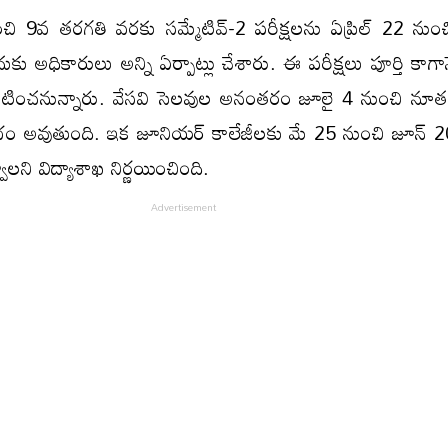
ి 9వ తరగతి వరకు సమ్మేటివ్-2 పరీక్షలను ఏప్రిల్ 22 నుం
కు అధికారులు అన్ని ఏర్పాట్లు చేశారు. ఈ ప‌రీక్ష‌లు పూర్తి కాగాన
్రకటించనున్నారు. వేసవి సెలవుల అనంతరం జూలై 4 నుంచి నూతన
భం అవుతుంది. ఇక జూనియర్‌ కాలేజీలకు మే 25 నుంచి జూన్‌ 
ాలని విద్యాశాఖ నిర్ణ‌యించింది.