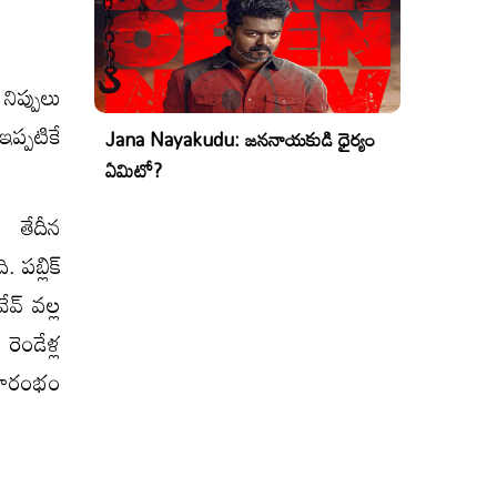
ిప్పులు
ప్పటికే
Jana Nayakudu: జననాయకుడి ధైర్యం
ఏమిటో?
 తేదీన
పబ్లిక్‌
వ్‌ వల్ల
రెండేళ్ల
్రారంభం