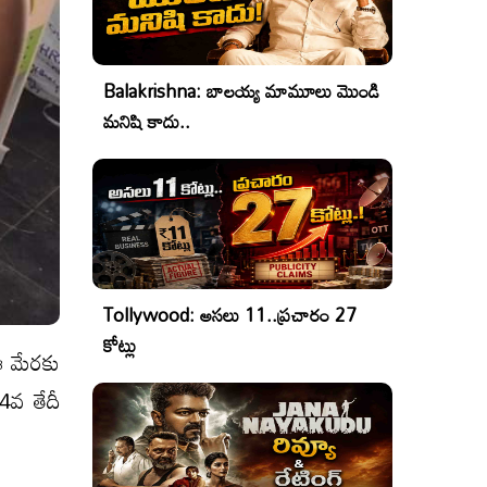
Balakrishna: బాలయ్య మామూలు మొండి
మనిషి కాదు..
Tollywood: అసలు 11..ప్రచారం 27
కోట్లు
ఈ మేర‌కు
4వ తేదీ