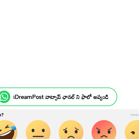
iDreamPost వాట్సాప్ ఛానల్ ని ఫాలో అవ్వండి