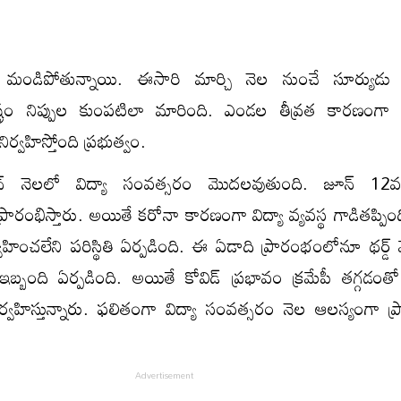
ు మండిపోతున్నాయి. ఈసారి మార్చి నెల నుంచే సూర్యుడు న
ాష్ట్రం నిప్పుల కుంపటిలా మారింది. ఎండల తీవ్రత కారణంగా ఇ
్వహిస్తోంది ప్రభుత్వం.
‌ నెలలో విద్యా సంవత్సరం మొదలవుతుంది. జూన్‌ 12వ
రంభిస్తారు. అయితే కరోనా కారణంగా విద్యా వ్యవస్థ గాడితప్పింది. 
వహించలేని పరిస్థితి ఏర్పడింది. ఈ ఏడాది ప్రారంభంలోనూ థర్డ్‌ వే
బ్బంది ఏర్పడింది. అయితే కోవిడ్‌ ప్రభావం క్రమేపీ తగ్గడంతో 
ిర్వహిస్తున్నారు. ఫలితంగా విద్యా సంవత్సరం నెల ఆలస్యంగా ప