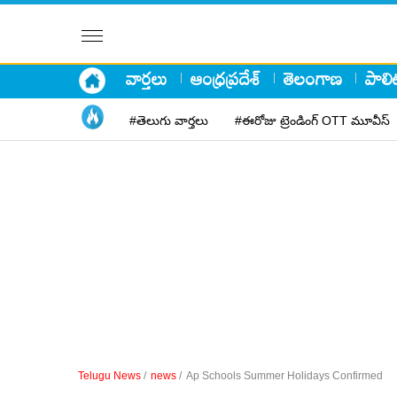
వార్తలు
ఆంధ్రప్రదేశ్
తెలంగాణ
పాలిట
#తెలుగు వార్తలు
#ఈరోజు ట్రెండింగ్ OTT మూవీస్
Telugu News
/
news
/
Ap Schools Summer Holidays Confirmed