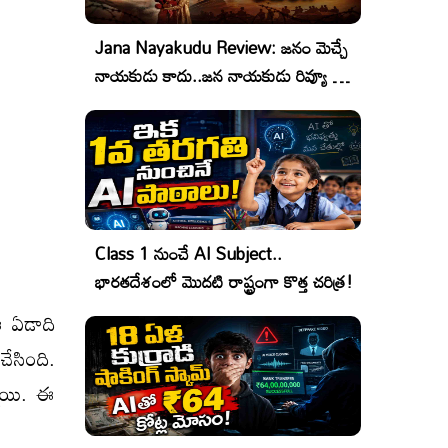
Jana Nayakudu Review: జనం మెచ్చే
నాయకుడు కాదు..జన నాయకుడు రివ్యూ &
రేటింగ్!
Class 1 నుంచే AI Subject..
భారతదేశంలో మొదటి రాష్ట్రంగా కొత్త చరిత్ర!
 ఈ ఏడాది
చేసింది.
నాయి. ఈ