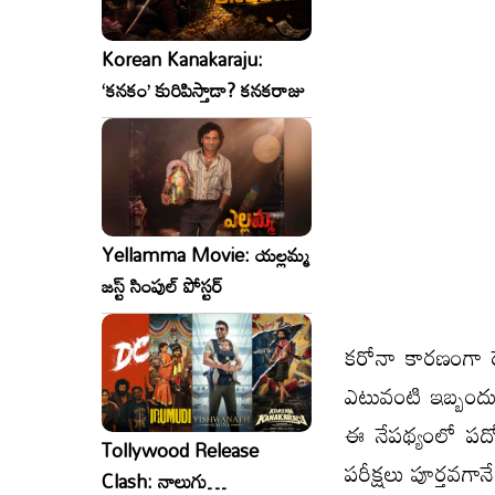
Korean Kanakaraju:
‘కనకం’ కురిపిస్తాడా? కనకరాజు
Yellamma Movie: యల్లమ్మ
జస్ట్ సింపుల్ పోస్టర్
కరోనా కారణంగా రెం
ఎటువంటి ఇబ్బందులు 
ఈ నేపథ్యంలో పదో
Tollywood Release
పరీక్షలు పూర్తవగాన
Clash: నాలుగు