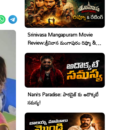
Srinivasa Mangapuram Movie
Review:శ్రీనివాస మంగాపురం రివ్యూ &
రేటింగ్
Nani’s Paradise: పారడైజ్ కు అదొక్కటే
సమస్య!