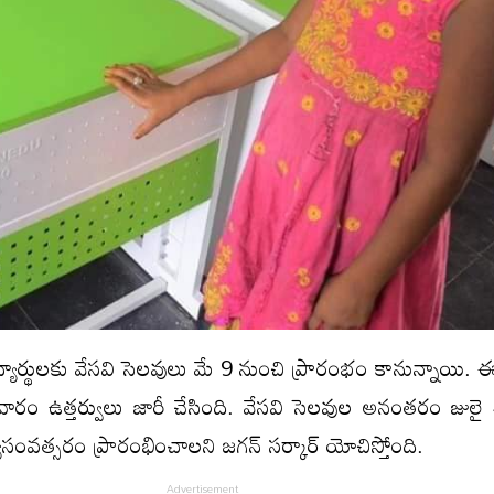
యార్థుల‌కు వేస‌వి సెల‌వులు మే 9 నుంచి ప్రారంభం కానున్నాయి. 
వారం ఉత్త‌ర్వులు జారీ చేసింది. వేసవి సెలవుల అనంతరం జులై 
సంవత్సరం ప్రారంభించాలని జగన్ సర్కార్ యోచిస్తోంది.