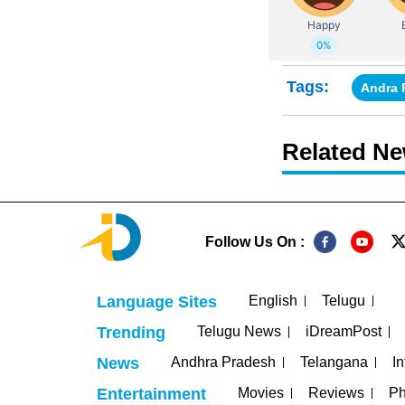
Tags:
Andra 
Related N
Follow Us On :
English
Telugu
Language Sites
Telugu News
iDreamPost
Trending
Andhra Pradesh
Telangana
In
News
Movies
Reviews
Ph
Entertainment