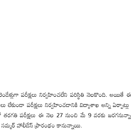
డేళ్లుగా పరీక్షలు నిర్వహించలేని పరిస్థితి నెలకొంది. అయితే
లేకుండా పరీక్షలు నిర్వహించడానికి విద్యాశాఖ అన్ని ఏర్పాట్లు 
 తరగతి పరీక్ష‌లు ఈ నెల 27 నుంచి మే 9 వరకు జ‌ర‌గ‌నున్
ే సమ్మర్ హాలీడేస్ ప్రారంభం కానున్నాయి.