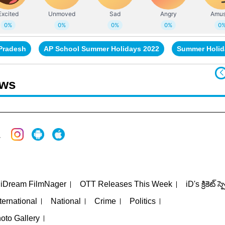
Pradesh
AP School Summer Holidays 2022
Summer Holid
ews
iDream FilmNager
OTT Releases This Week
iD's క్రికెట్ స్
ternational
National
Crime
Politics
oto Gallery