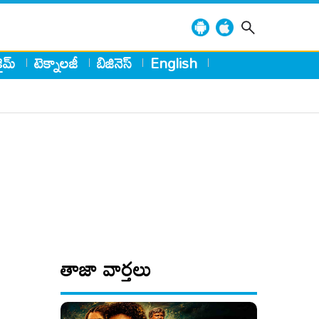
్రైమ్
టెక్నాలజీ
బిజినెస్
English
తాజా వార్తలు