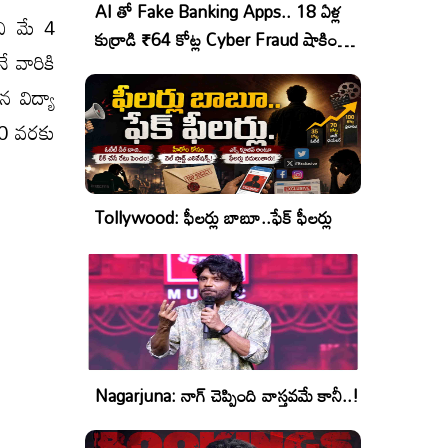
AI తో Fake Banking Apps.. 18 ఏళ్ల
చి మే 4
కుర్రాడి ₹64 కోట్ల Cyber Fraud షాకింగ్
ే వారికి
ఆపరేషన్!
 విద్యా
20 వరకు
Tollywood: ఫీలర్లు బాబూ..ఫేక్ ఫీలర్లు
Nagarjuna: నాగ్ చెప్పింది వాస్తవమే కానీ..!