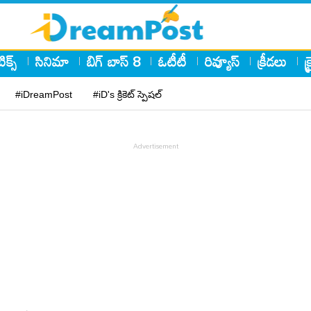
ిక్స్
సినిమా
బిగ్ బాస్ 8
ఓటీటీ
రివ్యూస్
క్రీడలు
క
#iDreamPost
#iD's క్రికెట్ స్పెషల్