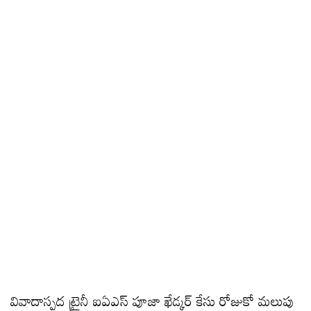
వివాదాస్పద ట్రైనీ ఐఏఎస్ పూజా ఖేడ్కర్ కేసు రోజుకో మలుపు