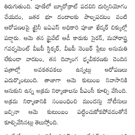
తిరుగుతుంది. పూణేలో బ్యూరోక్రాట్ పదవిని దుర్వినియోగం
చేయడం, ఇతర భూ దందాలకు పాల్పపడటం వంటి
ఆరోపణలపై ట్రైనీ ఐఏఎస్ అధికారి పూజా ఖేడ్కర్ చిక్కుల్లో
పడ్డారు. ఆమె తన ప్రైవేట్ ఆడీ కారుకు సైరన్, మహారాష్ట్ర
గవర్నమెంట్ వీఐపీ స్టిక్కర్, వీఐపీ నెంబర్ ప్లేటు అనుమతి
లేకుండా వాడటం, తన దివ్యాంగ ధృవీకరణకు చెందిన
పత్రాల్లో అవకతవకలు ఉన్నట్లు ఆరోపణలు
ఎదుర్కొంటుంది. తాజాగా ఆమె కుటుంబ నివాసానికి
ఆసుకుని ఉన్న అక్రమ నిర్మాణాలను పీఎంసీ కూల్చి వేసింది.
అక్రమ నిర్మాణానికి సంబంధించి ముందస్తు నోటీసులు
ఇచ్చినా ఆమె కుటుంబం పట్టించుకోకపోవడంతోనే
కూల్చివేసినట్లు తెలుస్తోంది.