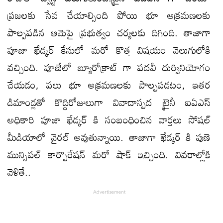
ప్రజలకు సేవ చేయాల్సింది పోయి భూ ఆక్రమణలకు
పాల్పపడిన ఆమెపై ప్రభుత్వం చర్యలకు దిగింది. తాజాగా
పూజా ఖేడ్కర్ కేసులో మరో కొత్త విషయం వెలుగులోకి
వచ్చింది. పూణేలో బ్యూరోక్రాట్ గా పదవీ దుర్వినియోగం
చేయడం, పలు భూ అక్రమణలకు పాల్పపడటం, ఇతర
డిమాండ్లతో కొద్దిరోజులుగా వివాదాస్పద ట్రైనీ ఐఏఎస్
అధికారి పూజా ఖేడ్కర్ కి సంబంధించిన వార్తలు సోషల్
మీడియాలో వైరల్ అవుతున్నాయి. తాజాగా ఖేడ్కర్ కి పుణె
మున్సిపల్ కార్పొరేషన్ మరో షాక్ ఇచ్చింది. వివరాల్లోకి
వెళితే..