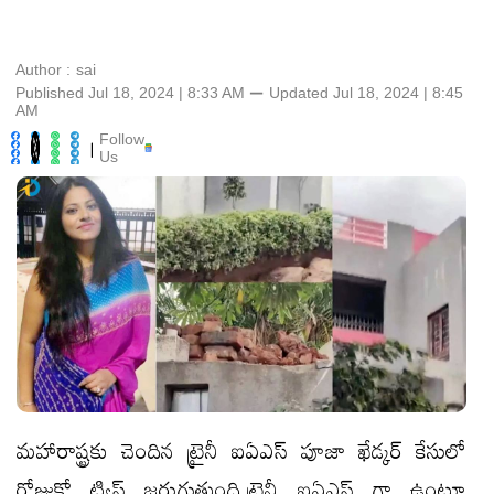
Author :
sai
Published Jul 18, 2024 | 8:33 AM
⚊
Updated
Jul 18, 2024 | 8:45
AM
Follow
|
Us
మహారాష్ట్రకు చెందిన ట్రైనీ ఐఏఎస్ పూజా ఖేడ్కర్ కేసులో
రోజుకో ట్విస్ట్ జరుగుతుంది.ట్రైనీ ఐఏఎస్ గా ఉంటూ