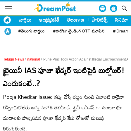
వార్తలు
ఆంధ్రప్రదేశ్
తెలంగాణ
పాలిటిక్స్
సినిమా
#తెలుగు వార్తలు
#ఈరోజు ట్రెండింగ్ OTT మూవీస్
#iDreamP
Telugu News
/
national
/
Pune Pmc Took Action Against Illegal Encroachment At
ట్రైయినీ IAS పూజా ఖేడ్కర్ ఇంటిపైకి బుల్డోజర్!
ఎందుకంటే..?
Pooja Khedkar Issue: తప్పు చేస్తే చట్టం నుంచి ఎలాంటి వారైనా
తప్పించుకోలేరు అన్న సంగతి తెలిసిందే. ట్రైనీ ఐఏఎస్ గా ఉంటూ భూ
దందాలకు పాల్పపడిన పూజా ఖేడ్కర్ కేసు రోజుకో మలుపు
తిరుగుతుంది.