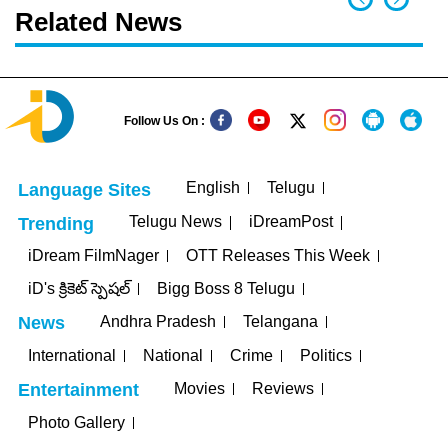
Related News
Follow Us On :
English
Telugu
Language Sites
Telugu News
iDreamPost
Trending
iDream FilmNager
OTT Releases This Week
iD's క్రికెట్ స్పెషల్
Bigg Boss 8 Telugu
Andhra Pradesh
Telangana
News
International
National
Crime
Politics
Movies
Reviews
Entertainment
Photo Gallery