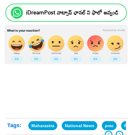
iDreamPost వాట్సాప్ ఛానల్ ని ఫాలో అవ్వండి
Tags:
Maharastra
National News
pmc
Pooj