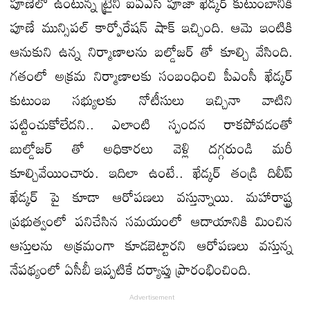
పూణేలో ఉంటున్న ట్రైనీ ఐఏఎస్ పూజా ఖేడ్కర్ కుటుంబానికి
పూణే మున్సిపల్ కార్పోరేషన్ షాక్ ఇచ్చింది. ఆమె ఇంటికి
ఆనుకుని ఉన్న నిర్మాణాలను బల్డోజర్ తో కూల్చి వేసింది.
గతంలో అక్రమ నిర్మాణాలకు సంబంధించి పీఎంసీ ఖేడ్కర్
కుటుంబ సభ్యులకు నోటీసులు ఇచ్చినా వాటిని
పట్టించుకోలేదని.. ఎలాంటి స్పందన రాకపోవడంతో
బుల్డోజర్ తో అధికారలు వెళ్లి దగ్గరుండి మరీ
కూల్చివేయించారు. ఇదిలా ఉంటే.. ఖేడ్కర్ తండ్రి దిలీప్
ఖేడ్కర్ పై కూడా ఆరోపణలు వస్తున్నాయి. మహారాష్ట్ర
ప్రభుత్వంలో పనిచేసిన సమయంలో ఆదాయానికి మించిన
ఆస్తులను అక్రమంగా కూడబెట్టారని ఆరోపణలు వస్తున్న
నేపథ్యంలో ఏసీబీ ఇప్పటికే దర్యాప్తు ప్రారంభించింది.