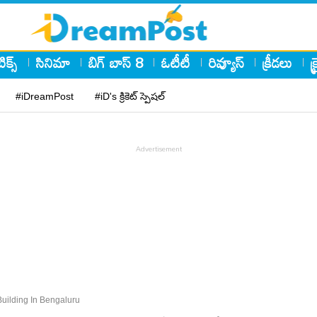
ిక్స్
సినిమా
బిగ్ బాస్ 8
ఓటీటీ
రివ్యూస్
క్రీడలు
క
#iDreamPost
#iD's క్రికెట్ స్పెషల్
uilding In Bengaluru