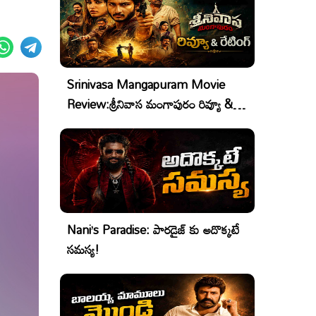
Srinivasa Mangapuram Movie
Review:శ్రీనివాస మంగాపురం రివ్యూ &
రేటింగ్
Nani’s Paradise: పారడైజ్ కు అదొక్కటే
సమస్య!