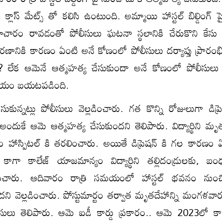
ు క్లాస్ మేట్స్ తో కలిసి ఉంటుంది. అమ్మాయి హాస్టల్ బిల్డింగ్ 
ాచారం రావడంతో పోలీసులు ఘటనా స్థలానికి చేరుకొని కేస
రణానికి కారణం ఏంటి అనే కోణంలో పోలీసులు దర్యాప్తు ప్రారంభ
? లేక ఆమెనే ఆత్మహత్య చేసుకుందా అనే కోణంలో పోలీసులు దర
ిషయం బయటపడింది.
కున్నట్లు పోలీసులు వెల్లడించారు. గత కొన్ని రోజులుగా డిప్ర
దుకే ఆమె ఆత్మహత్య చేసుకుందని తెలిపారు. విద్యార్థిని మృతద
త్తం హాస్పిటల్ కి తరలించారు. అయితే డిప్రెషన్ కి గల కారణం 
 కాగా కాలేజ్ యాజమాన్యం విద్యార్థిని తల్లిదండ్రులకు, బం
చారు. ఆదివారం రాత్రి సమయంలో హాస్టల్ భవనం నుంచ
దని వెల్లడించారు. పోస్టుమార్టం తర్వాత మృతదేహాన్ని మంగళవా
లీసులు తెలిపారు. ఆమె ఐడీ కార్డు ప్రకారం.. ఆమె 2023లో కా