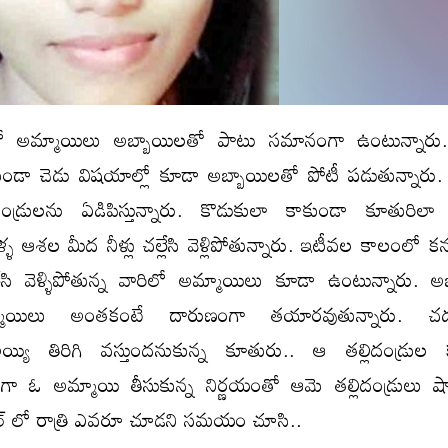
 అమ్మాయిలు అబ్బాయిలతో పాటు సమానంగా ఉంటున్నారు
ండా చెడు విషయాల్లో కూడా అబ్బాయిలతో పోటీ పడుతున్నారు. 
దండ్రులను ఏడిపిస్తున్నారు. కొడుకులా కాకుండా కూతురిలా 
ాళ్ళ ఆశల మీద నీళ్లు చల్లేసి వెళ్లిపోతున్నారు. ఇటీవల కాలంలో కన్
ేసి వెళ్ళిపోతున్న వారిలో అమ్మాయిలు కూడా ఉంటున్నారు. అబ
మాయిలు అంతకంటే దారుణంగా తయారవుతున్నారు. చదు
్యి తిరిగి వస్తుందనుకున్న కూతురు.. ఆ తల్లిదండ్రుల కన్
గా ఓ అమ్మాయి తీసుకున్న నిర్ణయంతో ఆమె తల్లిదండ్రులు షా
స్టల్ లో రాత్రి ఎవరూ చూడని సమయం చూసి..