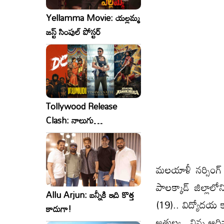
Yellamma Movie: యల్లమ్మ
జస్ట్ సింపుల్ పోస్టర్
Tollywood Release
Clash: నాలుగు
సినిమాలు..ఒకేసారి..ఎందుకో?
మలయాళీ నర్సింగ్ 
పాలక్కాడ్ జిల్లాల
Allu Arjun: బన్నీకి ఇది కొత్త
(19).. విద్యోదయ కా
కాదుగా!
అతుల్య.. నిన్న ఆది