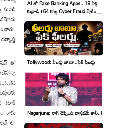
AI తో Fake Banking Apps.. 18 ఏళ్ల
పై నుంచి
కుర్రాడి ₹64 కోట్ల Cyber Fraud షాకింగ్
ు నమోదు
ఆపరేషన్!
ించారు.
్యాప్తు
ెషన్ తో
Tollywood: ఫీలర్లు బాబూ..ఫేక్ ఫీలర్లు
ేహాన్ని
ఏంటనేది
ధువులకు
ి దూకి
రం నాడు
Nagarjuna: నాగ్ చెప్పింది వాస్తవమే కానీ..!
లేజ్ లో