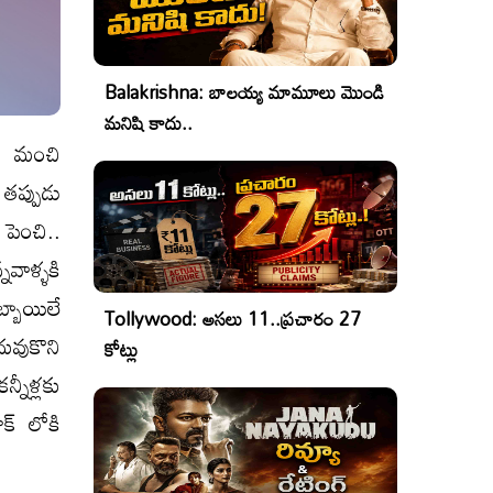
Balakrishna: బాలయ్య మామూలు మొండి
మనిషి కాదు..
. మంచి
తప్పుడు
పెంచి..
నవాళ్ళకి
్బాయిలే
Tollywood: అసలు 11..ప్రచారం 27
వుకొని
కోట్లు
నీళ్లకు
క్ లోకి