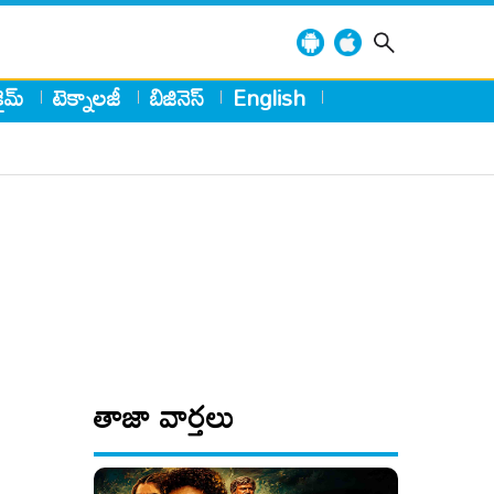
్రైమ్
టెక్నాలజీ
బిజినెస్
English
తాజా వార్తలు