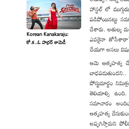
హాస్టల్ లో ముగ్గుర
పడిపోయినట్టు సమ
చేశారు. అతుల్య మ
Korean Kanakaraju:
ఎవరైనా తోసేశారా
కో.క..ఓ హర్రర్ కామెడీ
చేయగా అసలు వ
ఆమె ఆత్మహత్య చేసు
బాధపడుతుందని.. అం
పోస్టుమార్టం నిమి
తెలియాల్సి ఉంది.
సమాచారం అందిం
ఆత్మహత్య చేసుకుం
అప్పగిస్తామని పో