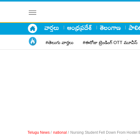
వార్తలు
ఆంధ్రప్రదేశ్
తెలంగాణ
పాలిట
#తెలుగు వార్తలు
#ఈరోజు ట్రెండింగ్ OTT మూవీస్
Telugu News
/
national
/
Nursing Student Fell Down From Hostel B