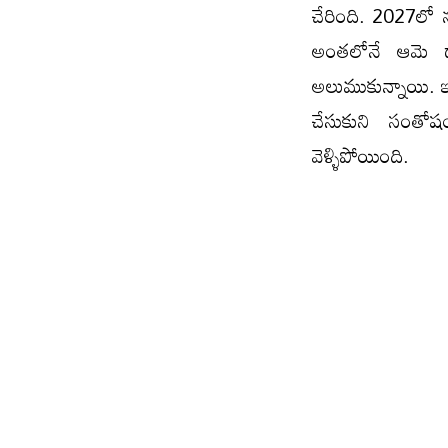
చేరింది. 2027లో న
అంతలోనే ఆమె ద
అలుముకున్నాయి. ఇంక
చేసుకుని సంతోష
వెళ్ళిపోయింది.