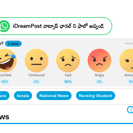
iDreamPost వాట్సాప్ ఛానల్ ని ఫాలో అవ్వండి
uru
kerala
National News
Nursing Student
ews