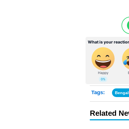
Tags:
Bengal
Related N