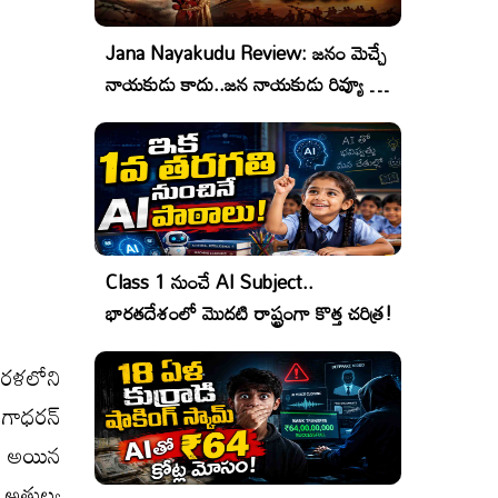
Jana Nayakudu Review: జనం మెచ్చే
నాయకుడు కాదు..జన నాయకుడు రివ్యూ &
రేటింగ్!
Class 1 నుంచే AI Subject..
భారతదేశంలో మొదటి రాష్ట్రంగా కొత్త చరిత్ర!
ేరళలోని
ంగాధరన్
ిని అయిన
. అతుల్య