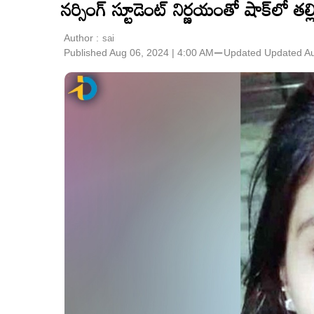
నర్సింగ్ స్టూడెంట్ నిర్ణయంతో షాక్‌లో తల్
Author :
sai
Published Aug 06, 2024 | 4:00 AM
⚊
Updated
Updated Au