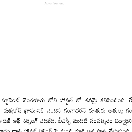
స్టూడెంట్ బెంగళూరు లోని హాస్టల్ లో శవమై కనిపించింది. క
ోని పుత్తుకోడ్ గ్రామానికి చెందిన గంగాధరన్ కూతురు అతుల్య గ
లేజ్ ఆఫ్ నర్సింగ్ చదివేది. బీఎస్సీ మొదటి సంవత్సరం విద్యార్థ
వారం రాత్రి హాస్టల్ బిల్డింగ్ పై నుంచి దూకి ఆత్మహత్య చేసుకుంది