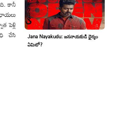
ది. కానీ
 ఛాయలు
త పెళ్లి
ి చేసి
Jana Nayakudu: జననాయకుడి ధైర్యం
ఏమిటో?