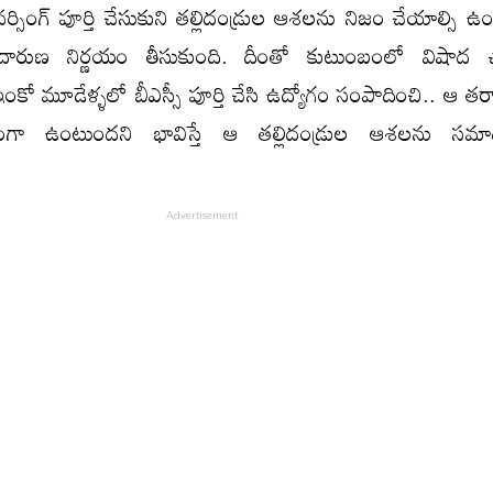
ర్సింగ్ పూర్తి చేసుకుని తల్లిదండ్రుల ఆశలను నిజం చేయాల్సి ఉం
ారుణ నిర్ణయం తీసుకుంది. దీంతో కుటుంబంలో విషాద
ో మూడేళ్ళలో బీఎస్సీ పూర్తి చేసి ఉద్యోగం సంపాదించి.. ఆ తర్వా
ంగా ఉంటుందని భావిస్తే ఆ తల్లిదండ్రుల ఆశలను సమాధ