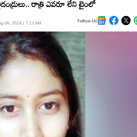
లిదండ్రులు.. రాత్రి ఎవరూ లేని టైంలో
Follow Us
g 06, 2024 | 7:13 AM