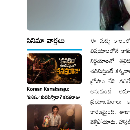
సినిమా వార్తలు
ఈ మధ్య కాలంలో
విషయాలలోనే కాకు
నిర్ణయాలతో తల్లి
చదివిస్తుంటే కన్నవ
ద్రోహం చేసి వదిల
Korean Kanakaraju:
అనుకుంటే అమ్
‘కనకం’ కురిపిస్తాడా? కనకరాజు
ప్రయోజకురాలు అయ
కారణమైంది. తాజా
వెళ్లిపోయారు. హా