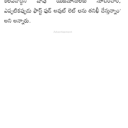
కలపవొద్దని షాపు యజమానులకు సూచించాం,
ఎప్పటికప్పుడు ఫాస్ట్ ఫుడ్ అవుట్ లెట్ లను తనిఖీ చేస్తున్నాం’
అని అన్నారు.