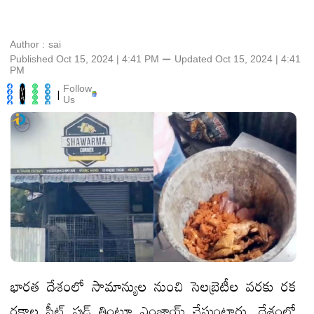
Author :
sai
Published Oct 15, 2024 | 4:41 PM
⚊
Updated
Oct 15, 2024 | 4:41
PM
Follow
|
Us
భారత దేశంలో సామాన్యుల నుంచి సెలబ్రెటీల వరకు రక
రకాల స్ట్రీట్ ఫుడ్ తింటూ ఎంజాయ్ చేస్తుంటారు. దేశంలో