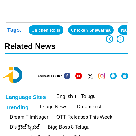
Tags:
Chicken Rolls
Chicken Shawarma
Nation
Related News
Follow Us On :
English
Telugu
Language Sites
Telugu News
iDreamPost
Trending
iDream FilmNager
OTT Releases This Week
iD's క్రికెట్ స్పెషల్
Bigg Boss 8 Telugu