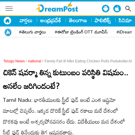
వార్తలు
ఆంధ్రప్రదేశ్
తెలంగాణ
పాలిటిక్స్
సినిమా
#తెలుగు వార్తలు
#ఈరోజు ట్రెండింగ్ OTT మూవీస్
#iDreamP
Telugu News
/
national
/
Family Fall Ill After Eating Chicken Rolls Pudukottai At
చికెన్ షవర్మా తిన్న కుటుంబం పరిస్థితి విషమం..
అసలేం జరిగిందంటే?
Tamil Nadu: భారతీయులకు స్ట్రీట్ ఫుడ్ అంటే ఎంత ఇష్టమో
మాటల్లో చెప్పలేం. ఇక్కడ దొరికే స్ట్రీట్ ఫుడ్ రకాలు మరే దేశంలో
దొరకవు అంటే ఆశ్చర్యపోనవసరం లేదు. విదేశీయులు మన దేశంలో
స్ట్రీట్ ఫుడ్ తినేందుకు తెగ ఇష్టపడతారు.