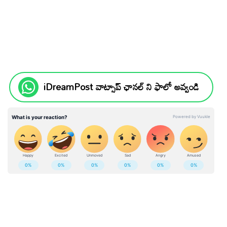
iDreamPost వాట్సాప్ ఛానల్ ని ఫాలో అవ్వండి