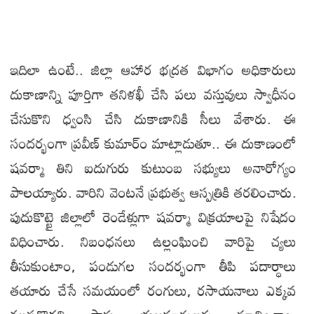
ఇదిలా ఉంటే.. జిల్లా ఆహార భద్రత విభాగం అధికారులు
దుకాణాన్ని పూర్తిగా తనిళఖీ చేసి పలు వస్తువులు స్వాధీనం
చేసుకొని ధ్వంసి చేసి దుకాణానికి సీలు వేశారు. ఈ
సందర్భంగా ప్రవీణ్ కుమార్ం మాట్లాడుతూ.. ఈ దుకాణంలో
షవర్మా తిని ఐదుగురు కుటుంబ సభ్యులు అనారోగ్యం
పాలయ్యారు. వారిని వెంటనే ప్రభుత్వ ఆస్పత్రికి తరలించారు.
పుదుకొట్టై జిల్లాలో రెండేళ్లుగా షవర్మా విక్రయాలపై నిషేదం
విధించారు. నిబంధనలు ఉల్లంఘించి వారిపై చ్యలు
తీసుకుంటాం, పండుగల సందర్భంగా తీపి పదార్ధాలు
తయారు చేసే సమయంలో రంగులు, రసాయనాలు ఎక్కవ