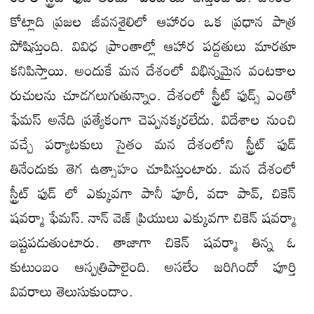
కోట్లాది ప్రజల జీవనశైలిలో ఆహారం ఒక ప్రధాన పాత్ర
పోషిస్తుంది. వివిధ ప్రాంతాల్లో ఆహార పద్దతులు మారతూ
కనిపిస్తాయి. అందుకే మన దేశంలో విభిన్నమైన వంటకాల
రుచులను చూడగలుగుతున్నాం. దేశంలో స్ట్రీట్ ఫుడ్స్ ఎంతో
ఫేమస్ అనేది ప్రత్యేకంగా చెప్పనక్కరలేదు. విదేశాల నుంచి
వచ్చే పర్యాటకులు సైతం మన దేశంలోని స్ట్రీట్ ఫుడ్
తినేందుకు తెగ ఉత్సాహం చూపిస్తుంటారు. మన దేశంలో
స్ట్రీట్ ఫుడ్ లో ఎక్కువగా పానీ పూరీ, వడా పావ్, చికెన్
షవర్మా ఫేమస్. నాన్ వెజ్ ప్రియులు ఎక్కువగా చికెన్ షవర్మా
ఇష్టపడుతుంటారు. తాజాగా చికెన్ షవర్మా తిన్న ఓ
కుటుంబం ఆస్పత్రిపాలైంది. అసలేం జరిగిందో పూర్తి
వివరాలు తెలుసుకుందాం.