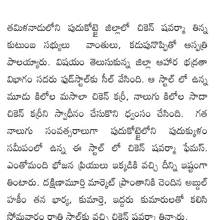
తమిళనాడులోని పుదుకోట్టై జిల్లాలో చికెన్ షవర్మా తిన్న
కుటుంబ సభ్యులు వాంతులు, కడుపునొప్పితో ఆస్పత్రి
పాలయ్యారు. విషయం తెలుసుకున్న జిల్లా ఆహార భద్రతా
విభాగం సదరు ఫుడ్‌స్టాల్‌కు సీల్‌ వేసింది. ఆ స్టాల్ లో ఉన్న
మూడు కిలోల మసాలా చికెన్‌ కర్రీ, నాలుగు కిలోల సాదా
చికెన్‌ కర్రీని స్వాధీనం చేసుకొని ధ్వంసం చేసింది. గత
నాలుగు సంవత్సరాలుగా పుదుకోట్టైలోని పుదుక్కుళం
సమీపంలో ఉన్న ఈ స్టాల్ లో చికెన్ షవర్మా ఫేమస్.
ఎంతోమంది భోజన ప్రియులు ఇక్కడికి వచ్చి దీన్ని ఇష్టంగా
తింటారు. దక్షిణామూర్తి మార్కెట్ ప్రాంతానికి చెందిన అబ్దుల్
హకీం తన భార్య, కుమార్తె, ఇద్దరు కుమారులతో కలిసి
సోమవారం రాత్రి స్టాల్‌కు వచ్చి చికెన్ షవర్మా తిన్నారు.