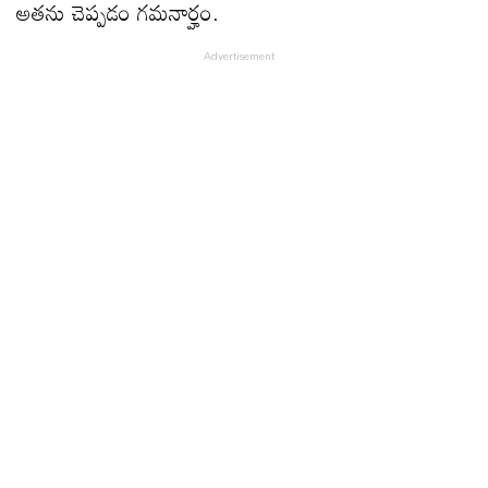
అతను చెప్పడం గమనార్హం.