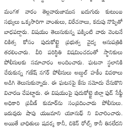
మంగళ వారం తెల్లవారుజామున ఐదుగురు కుటుంబ
సభ్యులు ఒక్కసారిగా వాంతులు, విరేచనాలు, కడుపు నొప్పితో
బాధపడ్డారు. విషయం తెలుసుకున్న పక్కింటి వారు వెంటనే
చికిత్స కోసం పుదుకోట్టై ప్రభుత్వ వైద్య ఆసుపత్రికి
తరలించారు. వీరి పరిస్థితి విషమించడంతో స్థానికులు
పోలీసులకు సమాచారం అందించారు. ఘటనా స్థలానికి
చేరుకున్న గణేష్ నగర్ పోలీసులు అబ్దుల్ హకీం వివరాలు
అడిగి తెలుసుకున్నారు. ఈ ఘటనపై కేసు నమోదు చేసుకొని
విచారణ చేపట్టారు. ఈ విషయంపై పుదుకోట్టై జిల్లా ఫుడ్ సేఫ్టీ
అధికారి ప్రవీణ్ కుమార్‌ను సంప్రదించారు పోలీసులు.
ఇరువురు షాపు యజమాని యూసుఫ్ ని విచారించారు.
అయితే బాధితులు షవర్మ కానీ, చికెన్ రోల్స్ కానీ తినలేదని