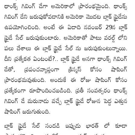
థాంక్స్ గివింగ్ డేగా అమెరికాలో ప్రారంభమైంది. థాంక్స్
గివింగ్ డేని జరుపుకోవడానికి అమెరికా మొదట బ్లాక్ ఫ్రైడేను
ఉపయోగించింది. అంటే ఈ ఏడాది నవంబర్ 29న బ్లాక్
ఫ్రైడే సేల్ జరుపుకుంటారు. అమెరికాతో పాటు వరల్డ్ లోని
పలు దేశాలు ఈ బ్లాక్ ఫ్రైడే సేల్ ను జరుపుకుంటున్నాయి.
దీని ప్రత్యేకత ఏంటంటే?.. బ్లాక్ ఫ్రైడే అనగా థాంక్స్ గివింగ్
డేతో, ప్రపంచవ్యాప్తంగా క్రిస్మస్ కోసం షాపింగ్
ప్రారంభమవుతుంది. అందుకే ఈ రోజు షాపింగ్ కోసం
ప్రత్యేకంగా రూపొందించబడింది. ప్రతీ సంవత్సరం థాంక్స్
గివింగ్ డే మరునాడు వచ్చే బ్లాక్ ఫ్రైడే రోజున పెద్ద ఎత్తున
షాపింగ్ జరుగుతుంది.
బ్లాక్ ఫ్రైడే సేల్ సందడి ఇప్పుడు భారత్ లో కూడా