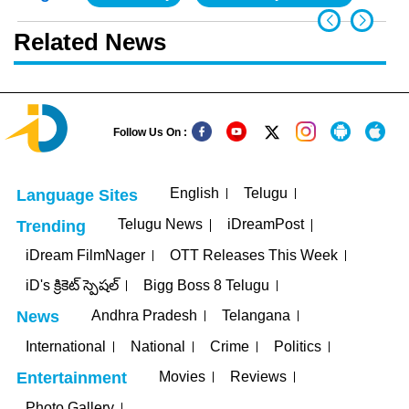
Related News
Follow Us On :
English
Telugu
Language Sites
Telugu News
iDreamPost
Trending
iDream FilmNager
OTT Releases This Week
iD's క్రికెట్ స్పెషల్
Bigg Boss 8 Telugu
Andhra Pradesh
Telangana
News
International
National
Crime
Politics
Movies
Reviews
Entertainment
Photo Gallery