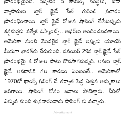
ప్రారంభమైంది. ఇప్పటికే ఇ కామర్స్ సంస్థలు, బడా
వ్యాపారులు బ్లాక్ ఫ్రైడే సేల్‌ గురించి ప్రచారం
ప్రారంభించాయి. బ్లాక్ ఫ్రైడే రోజున షాపింగ్ చేసేటప్పుడు
కస్టమర్లకు ప్రత్యేక డిస్కౌంట్స్.. ఆఫర్‌లు అందించబడతాయి.
అమెరికా నుంచి మొదలైన బ్లాక్ ఫ్రైడే ఇప్పుడు యూరప్
మీదుగా భారత్‌కు చేరుకుంది. నవంబర్ 29న బ్లాక్ ఫ్రైడే సేల్
ప్రారంభమై 4 రోజుల పాటు కొనసాగనున్నది. అసలు బ్లాక్
ఫ్రైడే అనడానికి గల కారణం ఏంటంటే.. అమెరికాలో
1970లో థాంక్స్ గివింగ్ డే తర్వాత పెద్ద ఎత్తున అమ్మకాలు
జరిగాయి. షాపింగ్ కోసం జనాలు పోటెత్తారు. వీరిలో
ఎక్కువ మంది శుక్రవారంనాడు షాపింగ్ కు వచ్చారు.