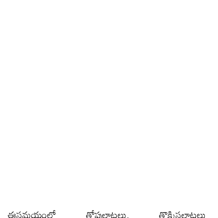
ఈసమయంలో తోపులాటలు, తొక్కిసలాటలు