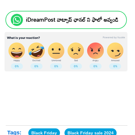
iDreamPost వాట్సాప్ ఛానల్ ని ఫాలో అవ్వండి
Tags:
Black Friday
Black Friday sale 2024