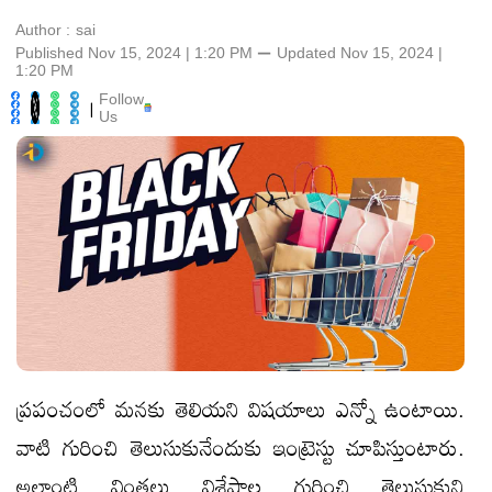
Author :
sai
Published Nov 15, 2024 | 1:20 PM
⚊
Updated
Nov 15, 2024 |
1:20 PM
Follow
|
Us
ప్రపంచంలో మనకు తెలియని విషయాలు ఎన్నో ఉంటాయి.
వాటి గురించి తెలుసుకునేందుకు ఇంట్రెస్టు చూపిస్తుంటారు.
అలాంటి వింతలు విశేషాల గురించి తెలుసుకుని