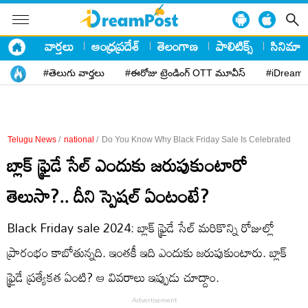
వార్తలు
ఆంధ్రప్రదేశ్
తెలంగాణ
పాలిటిక్స్
సినిమా
#తెలుగు వార్తలు
#ఈరోజు ట్రెండింగ్ OTT మూవీస్
#iDreamP
Telugu News
/
national
/
Do You Know Why Black Friday Sale Is Celebrated
బ్లాక్ ఫ్రైడే సేల్ ఎందుకు జరుపుకుంటారో
తెలుసా?.. దీని స్పెషల్ ఏంటంటే?
Black Friday sale 2024: బ్లాక్ ఫ్రైడే సేల్ మరికొన్ని రోజుల్లో
ప్రారంభం కాబోతున్నది. ఇంతకీ ఇది ఎందుకు జరుపుకుంటారు. బ్లాక్
ఫ్రైడే ప్రత్యేకత ఏంటి? ఆ వివరాలు ఇప్పుడు చూద్దాం.