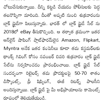
చోటుచేసుకున్నాయి. దీన్ని కట్టడి చేయడం పోలీసులకు పెద్ద
తలనొప్పిగా మారింది. దీంతో అప్పటి నుంచి శుక్రవారంను
బ్లాక్ ఫ్రైడేగా పిలుస్తున్నారు. భారత్ లో బ్లాక్ ఫ్రైడే సేల్ ను
2018లో eBay తీసుకొచ్చింది. ఆ తర్వాత క్రమంగా ఇతర
ఆన్‌లైన్ షాపింగ్ ప్లాట్‌ఫారమ్‌లైన Amazon, Flipkart,
Myntra అనేక ఇతర కంపెనీలు కూడా తమ కస్టమర్‌లకు
థాంక్స్ గివింగ్ కోసం నవంబర్ చివరి శుక్రవారం బ్లాక్ ఫ్రైడే
సేల్‌ను నిర్వహించడం ప్రారంభించాయి. బ్లాక్ ఫ్రైడే సేల్
సందర్భంగా రిటైలర్స్ తమ ప్రొడక్టులపై 50-70 శాతం
డిస్కౌంట్స్, ఫ్రీ షిప్పింగ్, ఈజీ రిటర్న్ పాలసీని
అందిస్తున్నాయి. బ్లాక్ ఫ్రైడే పై మీ అభిప్రాయాలను కామెంట్స్
రూపంలో తెలియజేయండి.