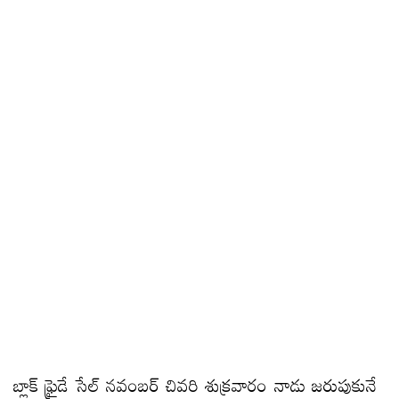
బ్లాక్ ఫ్రైడే సేల్ నవంబర్ చివరి శుక్రవారం నాడు జరుపుకునే