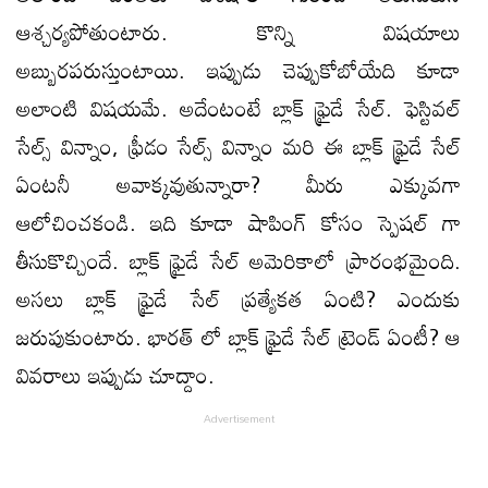
ఆశ్చర్యపోతుంటారు. కొన్ని విషయాలు
అబ్బురపరుస్తుంటాయి. ఇప్పుడు చెప్పుకోబోయేది కూడా
అలాంటి విషయమే. అదేంటంటే బ్లాక్ ఫ్రైడే సేల్. ఫెస్టివల్
సేల్స్ విన్నాం, ఫ్రీడం సేల్స్ విన్నాం మరి ఈ బ్లాక్ ఫ్రైడే సేల్
ఏంటనీ అవాక్కవుతున్నారా? మీరు ఎక్కువగా
ఆలోచించకండి. ఇది కూడా షాపింగ్ కోసం స్పెషల్ గా
తీసుకొచ్చిందే. బ్లాక్ ఫ్రైడే సేల్ అమెరికాలో ప్రారంభమైంది.
అసలు బ్లాక్ ఫ్రైడే సేల్ ప్రత్యేకత ఏంటి? ఎందుకు
జరుపుకుంటారు. భారత్ లో బ్లాక్ ఫ్రైడే సేల్ ట్రెండ్ ఏంటీ? ఆ
వివరాలు ఇప్పుడు చూద్దాం.