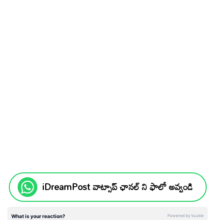
iDreamPost వాట్సాప్ ఛానల్ ని ఫాలో అవ్వండి