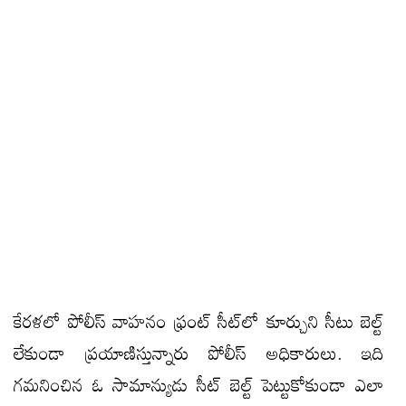
కేరళలో పోలీస్ వాహనం ఫ్రంట్‌ సీట్‌లో కూర్చుని సీటు బెల్ట్‌
లేకుండా ప్రయాణిస్తున్నారు పోలీస్ అధికారులు. ఇది
గమనించిన ఓ సామాన్యుడు సీట్ బెల్ట్ పెట్టుకోకుండా ఎలా