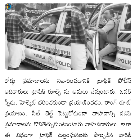
రోడ్డు ప్రమాదాలను నివారించడానికి ట్రాఫిక్ పోలీస్
అధికారులు ట్రాఫిక్ రూల్స్ ను అమలు చేస్తుంటారు. ఓవర్
స్పీడు, హెల్మెట్ ధరించకుండా ప్రయాణించడం, రాంగ్ రూట్
ప్రయాణం, సీట్ బెల్ట్ పెట్టుకోకుండా వాహనాన్ని నడిపి
ప్రమాదాలను కొనితెచ్చుకుంటుంటారు వాహనదారులు. కాగా
ఈ విధంగా ట్రాఫిక్ ఉల్లంఘనలకు పాల్పడిన వారికి