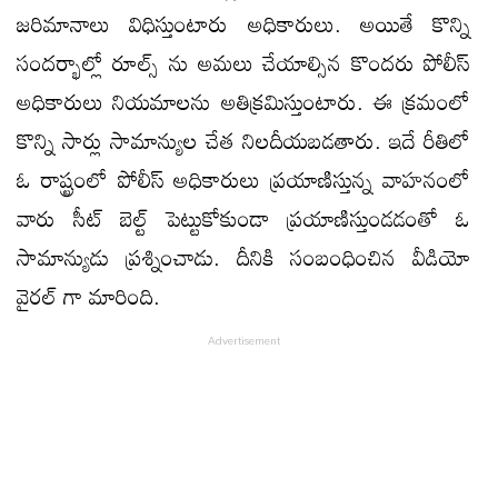
జరిమానాలు విధిస్తుంటారు అధికారులు. అయితే కొన్ని
సందర్భాల్లో రూల్స్ ను అమలు చేయాల్సిన కొందరు పోలీస్
అధికారులు నియమాలను అతిక్రమిస్తుంటారు. ఈ క్రమంలో
కొన్ని సార్లు సామాన్యుల చేత నిలదీయబడతారు. ఇదే రీతిలో
ఓ రాష్ట్రంలో పోలీస్ అధికారులు ప్రయాణిస్తున్న వాహనంలో
వారు సీట్ బెల్ట్ పెట్టుకోకుండా ప్రయాణిస్తుండడంతో ఓ
సామాన్యుడు ప్రశ్నించాడు. దీనికి సంబంధించిన వీడియో
వైరల్ గా మారింది.