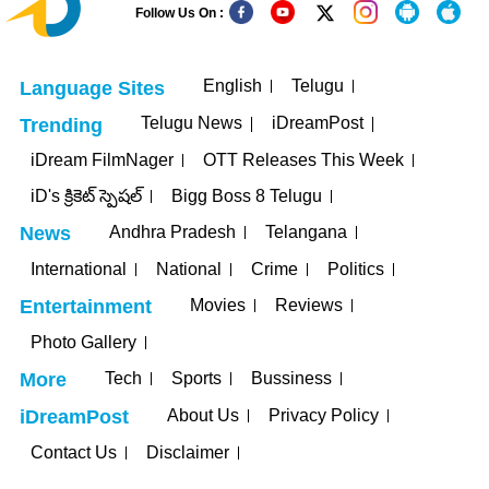
Follow Us On :
English
Telugu
Language Sites
Telugu News
iDreamPost
Trending
iDream FilmNager
OTT Releases This Week
iD's క్రికెట్ స్పెషల్
Bigg Boss 8 Telugu
Andhra Pradesh
Telangana
News
International
National
Crime
Politics
Movies
Reviews
Entertainment
Photo Gallery
Tech
Sports
Bussiness
More
About Us
Privacy Policy
iDreamPost
Contact Us
Disclaimer