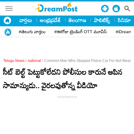
వార్తలు
ఆంధ్రప్రదేశ్
తెలంగాణ
పాలిటిక్స్
సినిమా
#తెలుగు వార్తలు
#ఈరోజు ట్రెండింగ్ OTT మూవీస్
#iDreamP
Telugu News
/
national
/
Common Man Who Stopped Police Car For Not Wearing
సీట్‌ బెల్ట్‌ పెట్టుకోలేదని పోలీసుల కారునే ఆపిన
సామాన్యుడు.. వైరలవుతోన్న వీడియో