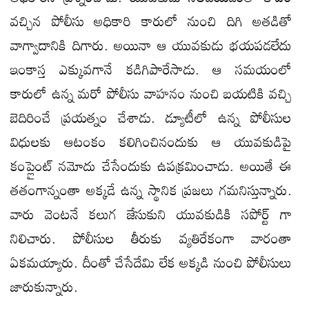
వచ్చిన పోలీసు అధికారి కారులో నుంచి దిగి అతడితో
వాగ్వాదానికి దిగారు. అయినా ఆ యువకుడు భయపడలేదు
ఇంకాస్త ఎక్కువగానే కడిగిపారేసాడు. ఆ సమయంలో
కారులో ఉన్న మరో పోలీసు వాహనం నుంచి బయటికి వచ్చి
బెదిరించే ప్రయత్నం చేశాడు. డ్యూటీలో ఉన్న పోలీసుల
విధులకు ఆటంకం కలిగించినందుకు ఆ యువకుడిపై
కంప్లైంట్ నమోదు చేసేందుకు ఉపక్రమించాడు. అయితే ఈ
తతంగాన్నంతా అక్కడే ఉన్న స్థానిక ప్రజలు గమనిస్తున్నారు.
వారు వెంటనే కలుగ జేసుకుని యువకుడికి సపోర్ట్ గా
నిలిచారు. పోలీసుల తీరుకు వ్యతిరేకంగా వారంతా
ఏకమయ్యారు. దీంతో చేసేదేమి లేక అక్కడి నుంచి పోలీసులు
జారుకున్నారు.