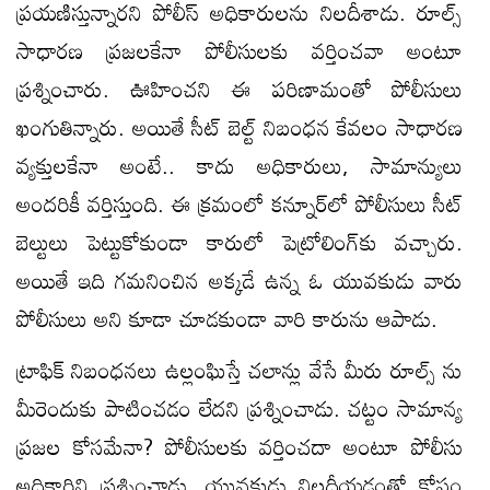
ప్రయణిస్తున్నారని పోలీస్ అధికారులను నిలదీశాడు. రూల్స్‌
సాధారణ ప్రజలకేనా పోలీసులకు వర్తించవా అంటూ
ప్రశ్నించారు. ఊహించని ఈ పరిణామంతో పోలీసులు
ఖంగుతిన్నారు. అయితే సీట్ బెల్ట్ నిబంధన కేవలం సాధారణ
వ్యక్తులకేనా అంటే.. కాదు అధికారులు, సామాన్యులు
అందరికీ వర్తిస్తుంది. ఈ క్రమంలో కన్నూర్‌లో పోలీసులు సీట్‌
బెల్టులు పెట్టుకోకుండా కారులో పెట్రోలింగ్‌కు వచ్చారు.
అయితే ఇది గమనించిన అక్కడే ఉన్న ఓ యువకుడు వారు
పోలీసులు అని కూడా చూడకుండా వారి కారును ఆపాడు.
ట్రాఫిక్ నిబంధనలు ఉల్లంఘిస్తే చలాన్లు వేసే మీరు రూల్స్ ను
మీరెందుకు పాటించడం లేదని ప్రశ్నించాడు. చట్టం సామాన్య
ప్రజల కోసమేనా? పోలీసులకు వర్తించదా అంటూ పోలీసు
అధికారిని ప్రశ్నించాడు. యువకుడు నిలదీయడంతో కోపం