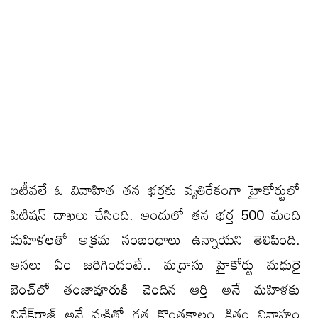
ఇటీవలే ఓ వివాహిత తన భర్తకు వ్యతిరేకంగా హైకోర్టులో
పిటిషన్ దాఖలు చేసింది. అందులో తన భర్త 500 మంది
మహిళలతో అక్రమ సంబంధాలు ఉన్నాయని తెలిపింది.
అసలు ఏం జరిగిందంటే.. మద్రాసు హైకోర్టు మధురై
బెంచ్‌‌లో తంజావూరుకి చెందిన ఆర్తి అనే మహిళకు
వివేక్‌రాజ్‌ అనే వ్యక్తితో గత కొంతకాలం క్రితం వివాహం