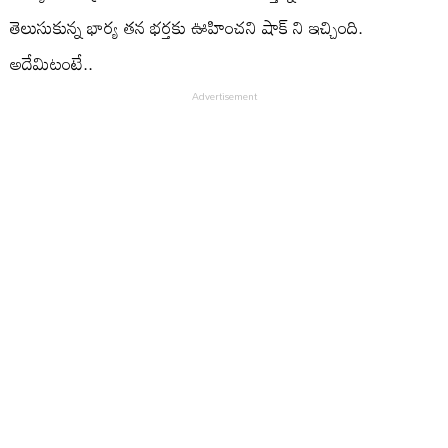
తెలుసుకున్న భార్య తన భర్తకు ఊహించని షాక్ ని ఇచ్చింది.
అదేమిటంటే..