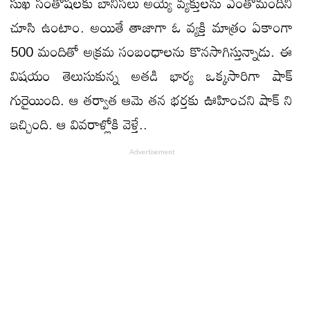
సుఖ సంతోషలకు బానిసలు అయ్యే వ్యక్తులను ఎంతోమందిని
చూసి ఉంటాం. అయితే తాజాగా ఓ వ్యక్తి మాత్రం ఏకాంగా
500 మందితో అక్రమ సంబంధాలను కొనసాగిస్తున్నాడు. ఈ
విషయం తెలుసుకున్న అతడి భార్య ఒక్కసారిగా షాక్
గురైయింది. ఆ తర్వాత ఆమె తన భర్తకు ఊహించని షాక్ ని
ఇచ్చింది. ఆ వివరాళ్లోకి వెళ్తే..