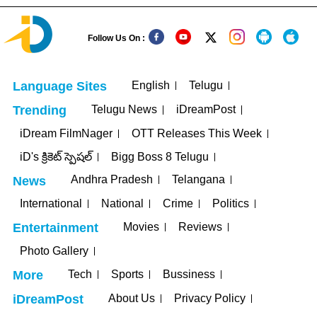
Follow Us On :
English
Telugu
Language Sites
Telugu News
iDreamPost
Trending
iDream FilmNager
OTT Releases This Week
iD's క్రికెట్ స్పెషల్
Bigg Boss 8 Telugu
Andhra Pradesh
Telangana
News
International
National
Crime
Politics
Movies
Reviews
Entertainment
Photo Gallery
Tech
Sports
Bussiness
More
About Us
Privacy Policy
iDreamPost