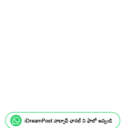
iDreamPost వాట్సాప్ ఛానల్ ని ఫాలో అవ్వండి