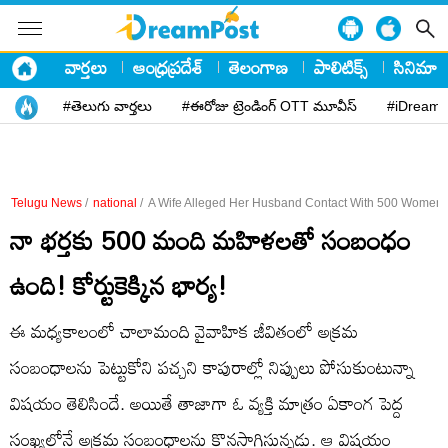
వార్తలు
ఆంధ్రప్రదేశ్
తెలంగాణ
పాలిటిక్స్
సినిమా
#తెలుగు వార్తలు
#ఈరోజు ట్రెండింగ్ OTT మూవీస్
#iDreamP
Telugu News
/
national
/
A Wife Alleged Her Husband Contact With 500 Women F
నా భర్తకు 500 మంది మహిళలతో సంబంధం
ఉంది! కోర్టుకెక్కిన భార్య!
ఈ మధ్యకాలంలో చాలామంది వైవాహిక జీవితంలో అక్రమ
సంబంధాలను పెట్టుకోని పచ్చని కాపురాల్లో నిప్పులు పోసుకుంటున్నా
విషయం తెలిసిందే. అయితే తాజాగా ఓ వ్యక్తి మాత్రం ఏకాంగ పెద్ద
సంఖ్యలోనే అక్రమ సంబంధాలను కొనసాగిస్తున్నడు. ఆ విషయం