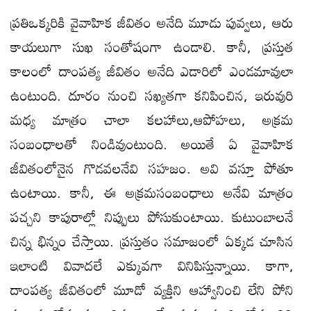
ప్రతిఒక్కరికి వైవాహిక జీవితం అనేది మూడు పువ్వలు, ఆరు
కాయలుగా సుఖ సంతోషంగా ఉండాలి. కానీ, ప్రస్తుత
కాలంలో దాంపత్య జీవితం అనేది ఎడారిలో ఎండమావులా
ఉంటుంది. దూరం నుంచి సఖ్యతగా కనిపించిన, ఇరువురి
మధ్య మాత్రం చాలా కలహాలు,ఆపోహలు, అక్రమ
సంబంధాలతో నిండివుంటుంది. అయితే ఏ వైవాహిక
జీవితంలోనైన గొడవలనేవి సహజం. అవి వస్తూ పోతూ
ఉంటాయి. కానీ, ఈ అక్రమసంబంధాలు అనేవి మాత్రం
పచ్చని కాపురాల్లో నిప్పులు పోసుకుంటాయి. కుటుంబాలనే
చిన్న భిన్నం చేస్తాయి. ప్రస్తుతం సమాజంలో ఏక్కడ చూసిన
ఇలాంటి వివాదలే ఎక్కువగా వినిపిస్తున్నాయి. కాగా,
దాంపత్య జీవితంలో మూడో వ్యక్తిని ఆహ్వానించి లేని పోని