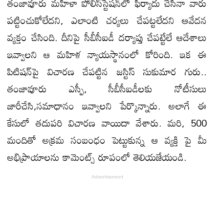
తంజావూరు మహిళా పోలీస్‌స్టేషన్‌లో ఫిర్యాదు చేసినా వారు
పట్టించుకోలేదని, ఎలాంటి చర్యలు చేపట్టలేదని ఆవేదన
వ్యక్తం చేసింది. దీనిపై సీబీసీఐడీ దర్యాప్తు చేపట్టేలే ఆదేశాలు
ఇవ్వాలని ఆ మహిళ న్యాయస్థానంలో కోరింది. ఇక ఈ
పిటిషన్‌‌పై విచారణ చేపట్టిన జస్టిస్‌ సుకుమార గురు..
తంజావూరు ఎస్పీ, సీబీసీఐడీలకు నోటీసులు
జారీచేసి,సమాధానం ఇవ్వాలని పేర్కొన్నారు. అలాగే ఈ
కేసులో తదుపరి విచారణ వాయిదా వేశారు. మరి, 500
మందితో అక్రమ సంబంధం పెట్టుకున్న ఆ వ్యక్తి పై మీ
అభిప్రాయాలను కామెంట్స్ రూపంలో తెలియజేయండి.