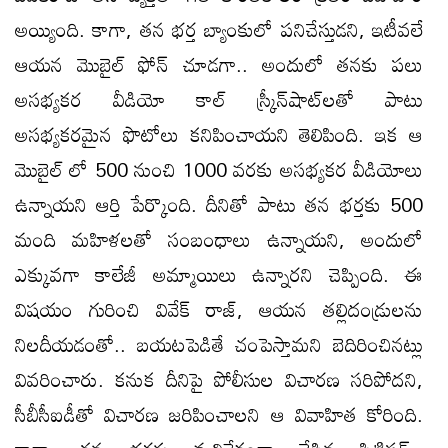
అయ్యింది. కాగా, తన భర్త బ్యాంకులో పనిచేస్తుడని, ఇటీవలే
ఆయన మొబైల్ ఫోన్‌‌ చూడగా.. అందులో తనకు పలు
అసభ్యకర వీడియో కాల్‌ స్క్రీన్‌షాట్‌లతో పాటు
అసభ్యకరమైన ఫొటోలు కనిపించాయని తెలిపింది. ఇక ఆ
మొబైల్ లో 500 నుంచి 1000 వరకు అసభ్యకర వీడియోలు
ఉన్నాయని ఆర్తి పేర్కొంది. దీనితో పాటు తన భర్తకు 500
మంది మహిళలతో సంబంధాలు ఉన్నాయని, అందులో
ఎక్కువగా కాలేజీ అమ్మాయిలు ఉన్నారని చెప్పింది. ఈ
విషయం గురించి వివేక్ రాజ్, ఆయన తల్లిదండ్రులను
నిలదీయడంతో.. బయటపెడితే చంపెస్తామని బెదిరించినట్లు
వివరించారు. కనుక దీనిపై పోలీసుల విచారణ సరిపోదని,
సీబీసీఐడీతో విచారణ జరిపించాలని ఆ వివాహిత కోరింది.