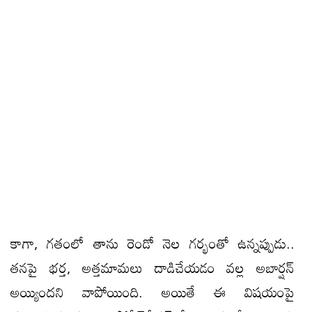
కాగా, గతంలో తాను రెండో నెల గర్భంతో ఉన్నప్పుడు..
తనపై భర్త, అత్తమామలు దాడిచేయడం వల్ల అబార్షన్‌
అయ్యిందని వాపోయింది. అయితే ఈ విషయంపై