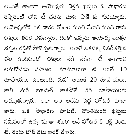
అయితే తాజాగా అయోధ్యకు వెళ్లిన భక్తులు ఓ సాధారణ
రెస్టారెంట్ లోని టీ ధరను చూసి షాక్ కు గురయ్యారు.
అయోధ్యలోని గత వారం రోజుల నుంచి వేలాది మంది రామ
భక్తులు తరలి వెళ్తున్నారు. దీంతో ఇప్పుడు అయోధ్య మొత్తం
భక్తుల రద్దీతో పోటెత్తుతున్నారు. అలాగే ఒకపక్క విపరీతమైన
చలి ఉండటంతో భక్తులు వేడి వేడిగా టీ తాగాలని
అనుకోవడం సహజం. మామూలుగా టీ అంటే 10
రూపాయలు ఉంటుంది. మహా అయితే 20 రూపాయలు.
కానీ మరీ టూమచ్ కాకపోతే 55 రూపాయలకు
అమ్ముతున్నారు. అలా అని అదేమీ పెద్ద హోటల్ కూడా
కాదు. ఒక సాధారణ హోటల్. కొంతమంది భక్తులు
సమీపంలో ఉన్న ‘మాతా శబరి’ అనే హోటల్ కి వెళ్లి రెండు
టీ, రెండు టోస్ట్ వైట్లు ఆర్డర్ చేశారు.