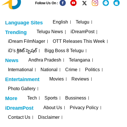
Follow Us On :
English
Telugu
Language Sites
Telugu News
iDreamPost
Trending
iDream FilmNager
OTT Releases This Week
iD's క్రికెట్ స్పెషల్
Bigg Boss 8 Telugu
Andhra Pradesh
Telangana
News
International
National
Crime
Politics
Movies
Reviews
Entertainment
Photo Gallery
Tech
Sports
Bussiness
More
About Us
Privacy Policy
iDreamPost
Contact Us
Disclaimer