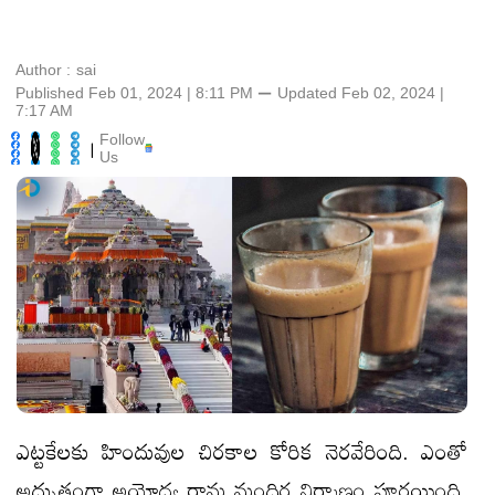
Author :
sai
Published Feb 01, 2024 | 8:11 PM
⚊
Updated
Feb 02, 2024 |
7:17 AM
Follow
|
Us
ఎట్టకేలకు హిందువుల చిరకాల కోరిక నెరవేరింది. ఎంతో
అద్భుతంగా అయోధ్య రామ మందిర నిర్మాణం పూర్తయింది.