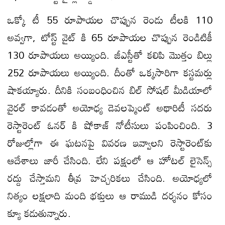
ఒక్కో టీ 55 రూపాయల చొప్పున రెండు టీలకి 110
అవ్వగా, టోస్ట్ వైట్ కి 65 రూపాయల చొప్పున రెండిటికీ
130 రూపాయలు అయ్యింది. జీఎస్టీతో కలిపి మొత్తం బిల్లు
252 రూపాయలు అయ్యింది. దీంతో ఒక్కసారిగా కస్టమర్లు
షాకయ్యారు. దీనికి సంబంధించిన బిల్ సోషల్ మీడియాలో
వైరల్ కావడంతో అయోధ్య డెవలప్మెంట్ అథారిటీ సదరు
రెస్టారెంట్ ఓనర్ కి షోకాజ్ నోటీసులు పంపించింది. 3
రోజుల్లోగా ఈ ఘటనపై వివరణ ఇవ్వాలని రెస్టారెంట్‌కు
ఆదేశాలు జారీ చేసింది. లేని పక్షంలో ఆ హోటల్ లైసెన్స్
రద్దు చేస్తామని తీవ్ర హెచ్చరికలు చేసింది. అయోధ్యలో
నిత్యం లక్షలాది మంది భక్తులు ఆ రాముడి దర్శనం కోసం
క్యూ కడుతున్నారు.