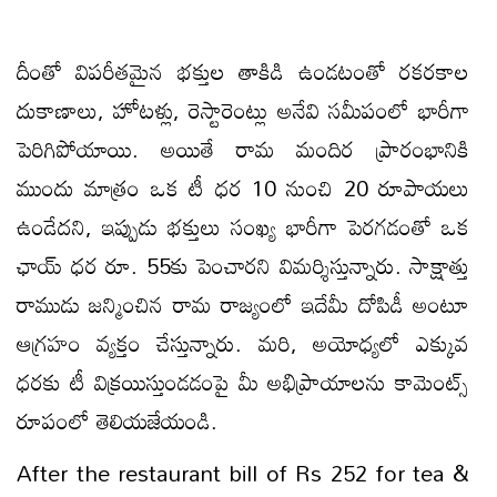
దీంతో విపరీతమైన భక్తుల తాకిడి ఉండటంతో రకరకాల
దుకాణాలు, హోటళ్లు, రెస్టారెంట్లు అనేవి సమీపంలో భారీగా
పెరిగిపోయాయి. అయితే రామ మందిర ప్రారంభానికి
ముందు మాత్రం ఒక టీ ధర 10 నుంచి 20 రూపాయలు
ఉండేదని, ఇప్పుడు భక్తులు సంఖ్య భారీగా పెరగడంతో ఒక
ఛాయ్ ధర రూ. 55కు పెంచారని విమర్శిస్తున్నారు. సాక్షాత్తు
రాముడు జన్మించిన రామ రాజ్యంలో ఇదేమీ దోపిడీ అంటూ
ఆగ్రహం వ్యక్తం చేస్తున్నారు. మరి, అయోధ్యలో ఎక్కువ
ధరకు టీ విక్రయిస్తుండడంపై మీ అభిప్రాయాలను కామెంట్స్
రూపంలో తెలియజేయండి.
After the restaurant bill of Rs 252 for tea &