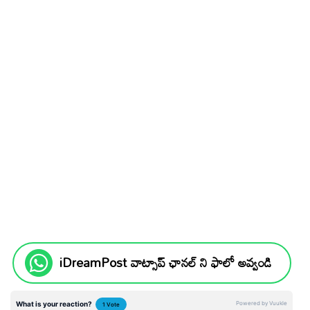
iDreamPost వాట్సాప్ ఛానల్ ని ఫాలో అవ్వండి