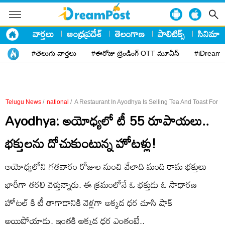
వార్తలు
ఆంధ్రప్రదేశ్
తెలంగాణ
పాలిటిక్స్
సినిమా
#తెలుగు వార్తలు
#ఈరోజు ట్రెండింగ్ OTT మూవీస్
#iDreamP
Telugu News
/
national
/
A Restaurant In Ayodhya Is Selling Tea And Toast For H
Ayodhya: అయోధ్యలో టీ 55 రూపాయలు..
భక్తులను దోచుకుంటున్న హోటళ్లు!
అయోధ్యలోని గతవారం రోజుల నుంచి వేలాది మంది రామ భక్తులు
భారీగా తరలి వెళ్తున్నారు. ఈ క్రమంలోనే ఓ భక్తుడు ఓ సాధారణ
హోటల్ కి టీ తాగాడానికి వెళ్లగా అక్కడ ధర చూసి షాక్
అయిపోయాడు. ఇంతకి అక్కడ ధర ఎంతంటే..