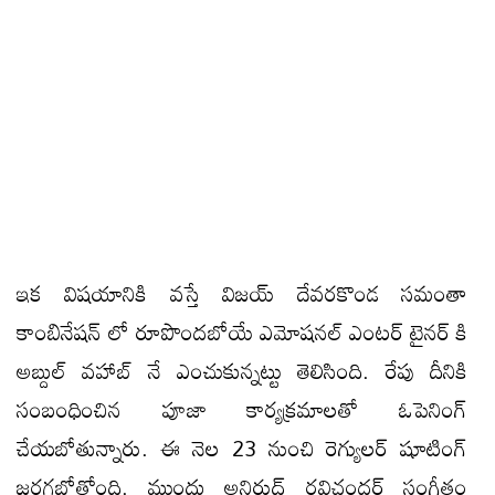
ఇక విషయానికి వస్తే విజయ్ దేవరకొండ సమంతా
కాంబినేషన్ లో రూపొందబోయే ఎమోషనల్ ఎంటర్ టైనర్ కి
అబ్దుల్ వహాబ్ నే ఎంచుకున్నట్టు తెలిసింది. రేపు దీనికి
సంబంధించిన పూజా కార్యక్రమాలతో ఓపెనింగ్
చేయబోతున్నారు. ఈ నెల 23 నుంచి రెగ్యులర్ షూటింగ్
జరగబోతోంది. ముందు అనిరుద్ రవిచందర్ సంగీతం