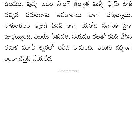
ఉండదు. పుష్ప ఐటెం సాంగ్ తర్వాత మళ్ళీ ఫామ్ లోకి
వచ్చిన సమంతాకు అవకాశాలు బాగా వస్తున్నాయి.
శాకుంతలం ఆల్రెడీ ఫినిష్ కాగా యశోద సగానికి పైగా
పూర్తయ్యింది. విజయ్ సేతుపతి, నయనతారలతో కలిసి చేసిన
తమిళ మూవీ త్వరలో రిలీజ్ కానుంది. తెలుగు డబ్బింగ్
ఇంకా డిసైడ్ చేయలేదు