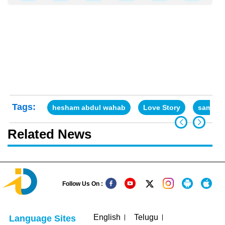
Tags:
hesham abdul wahab
Love Story
samanth
Related News
Follow Us On :
English
Telugu
Language Sites