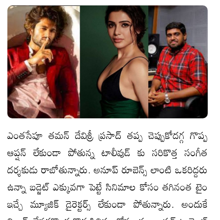
ఎంతసేపూ తమన్ దేవిశ్రీ ప్రసాద్ తప్ప చెప్పుకోదగ్గ గొప్ప
ఆప్షన్ లేకుండా పోతున్న టాలీవుడ్ కు సరికొత్త సంగీత
దర్శకుడు రాబోతున్నారు. అనూప్ రూబెన్స్ లాంటి ఒకరిద్దరు
ఉన్నా బడ్జెట్ ఎక్కువగా పెట్టే సినిమాల కోసం తగినంత టైం
ఇచ్చే మ్యూజిక్ డైరెక్టర్స్ లేకుండా పోతున్నారు. అందుకే