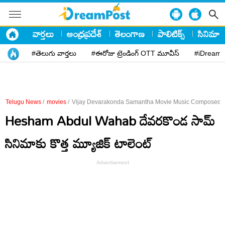
వార్తలు
ఆంధ్రప్రదేశ్
తెలంగాణ
పాలిటిక్స్
సినిమా
#తెలుగు వార్తలు
#ఈరోజు ట్రెండింగ్ OTT మూవీస్
#iDreamP
Telugu News
/
movies
/
Vijay Devarakonda Samantha Movie Music Composed
Hesham Abdul Wahab దేవరకొండ సామ్
సినిమాకు కొత్త మ్యూజిక్ టాలెంట్