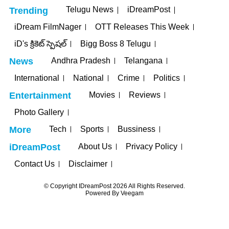
Telugu News
iDreamPost
Trending
iDream FilmNager
OTT Releases This Week
iD's క్రికెట్ స్పెషల్
Bigg Boss 8 Telugu
Andhra Pradesh
Telangana
News
International
National
Crime
Politics
Movies
Reviews
Entertainment
Photo Gallery
Tech
Sports
Bussiness
More
About Us
Privacy Policy
iDreamPost
Contact Us
Disclaimer
© Copyright IDreamPost 2026 All Rights Reserved.
Powered By
Veegam
ganbet
jojobet
grandpashabet
betpark
casibom
iptv satın al
jojobet
ca