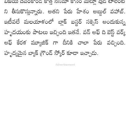
విజయ్ దేవరకొండ కొత్త సినిమా కోసం మల్లూ వుడ్ టాలెంట్
ని తీసుకొస్తున్నారు. అతని పేరు హేశం అబ్దుల్ వహాబ్.
ఇటీవలే మలయాళంలో బ్లాక్ బస్టర్ సక్సెస్ అందుకున్న
హృదయంకు పాటలు ఇచ్చింది ఇతనే. వన్ అఫ్ ది బెస్ట్ వర్క్
అఫ్ కేరళ మ్యూజిక్ గా దీనికి చాలా పేరు వచ్చింది.
హృద్యమైన బ్యాక్ గ్రౌండ్ స్కోర్ కూడా ఇచ్చాడు.