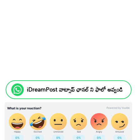
iDreamPost వాట్సాప్ ఛానల్ ని ఫాలో అవ్వండి