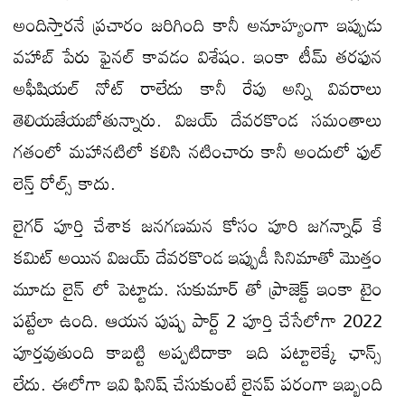
అందిస్తారనే ప్రచారం జరిగింది కానీ అనూహ్యంగా ఇప్పుడు
వహాబ్ పేరు ఫైనల్ కావడం విశేషం. ఇంకా టీమ్ తరఫున
అఫీషియల్ నోట్ రాలేదు కానీ రేపు అన్ని వివరాలు
తెలియజేయబోతున్నారు. విజయ్ దేవరకొండ సమంతాలు
గతంలో మహానటిలో కలిసి నటించారు కానీ అందులో ఫుల్
లెన్త్ రోల్స్ కాదు.
లైగర్ పూర్తి చేశాక జనగణమన కోసం పూరి జగన్నాధ్ కే
కమిట్ అయిన విజయ్ దేవరకొండ ఇప్పుడీ సినిమాతో మొత్తం
మూడు లైన్ లో పెట్టాడు. సుకుమార్ తో ప్రాజెక్ట్ ఇంకా టైం
పట్టేలా ఉంది. ఆయన పుష్ప పార్ట్ 2 పూర్తి చేసేలోగా 2022
పూర్తవుతుంది కాబట్టి అప్పటిదాకా ఇది పట్టాలెక్కే ఛాన్స్
లేదు. ఈలోగా ఇవి ఫినిష్ చేసుకుంటే లైనప్ పరంగా ఇబ్బంది