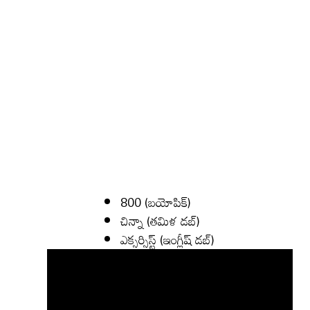
800 (బయోపిక్)
చిన్నా (తమిళ డబ్)
ఎక్సర్సిస్ట్ (ఇంగ్లీష్ డబ్)