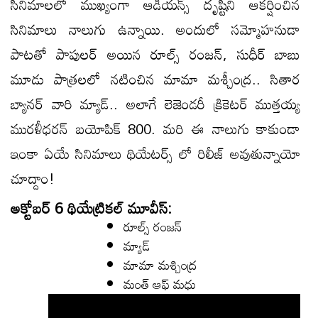
సినిమాలలో ముఖ్యంగా ఆడియన్స్ దృష్టిని ఆకర్షించిన
సినిమాలు నాలుగు ఉన్నాయి. అందులో సమ్మోహనుడా
పాటతో పాపులర్ అయిన రూల్స్ రంజన్, సుధీర్ బాబు
మూడు పాత్రలలో నటించిన మామా మశ్చీంద్ర.. సితార
బ్యానర్ వారి మ్యాడ్.. అలాగే లెజెండరీ క్రికెటర్ ముత్తయ్య
మురళీధరన్ బయోపిక్ 800. మరి ఈ నాలుగు కాకుండా
ఇంకా ఏయే సినిమాలు థియేటర్స్ లో రిలీజ్ అవుతున్నాయో
చూద్దాం!
అక్టోబర్ 6 థియేట్రికల్ మూవీస్:
రూల్స్ రంజన్
మ్యాడ్
మామా మశ్చింద్ర
మంత్ ఆఫ్ మధు