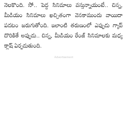
నెలకొంది. సో.. పెద్ద సినిమాలు వస్తున్నాయంటే.. చిన్న,
మీడియం సినిమాలు ఖచ్చితంగా వెనకాముందు వాయిదా
పడటం జరుగుతోంది. ఇలాంటి తరుణంలో ఎప్పుడు గ్యాప్
దొరికితే అప్పుడు.. చిన్న, మీడియం రేంజ్ సినిమాలకు మధ్య
క్లాష్ ఏర్పడుతుంది.