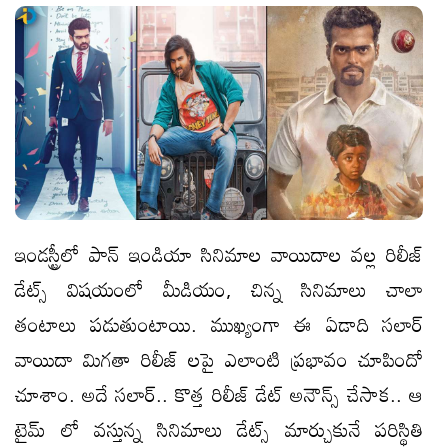
ఇండస్ట్రీలో పాన్ ఇండియా సినిమాల వాయిదాల వల్ల రిలీజ్
డేట్స్ విషయంలో మీడియం, చిన్న సినిమాలు చాలా
తంటాలు పడుతుంటాయి. ముఖ్యంగా ఈ ఏడాది సలార్
వాయిదా మిగతా రిలీజ్ లపై ఎలాంటి ప్రభావం చూపిందో
చూశాం. అదే సలార్.. కొత్త రిలీజ్ డేట్ అనౌన్స్ చేసాక.. ఆ
టైమ్ లో వస్తున్న సినిమాలు డేట్స్ మార్చుకునే పరిస్థితి