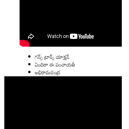
గన్స్ ట్రాన్స్ యాక్షన్
ఏందిరా ఈ పంచాయతీ
అభిరామచంద్ర