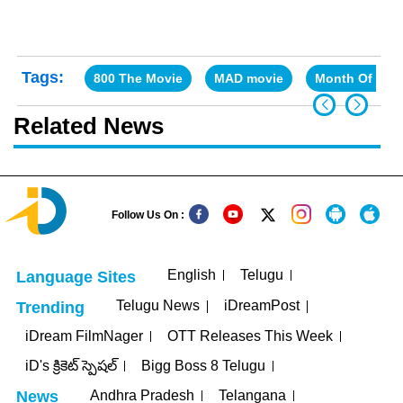
Tags:
800 The Movie
MAD movie
Month Of Ma
Related News
Follow Us On :
English
Telugu
Language Sites
Telugu News
iDreamPost
Trending
iDream FilmNager
OTT Releases This Week
iD's క్రికెట్ స్పెషల్
Bigg Boss 8 Telugu
Andhra Pradesh
Telangana
News