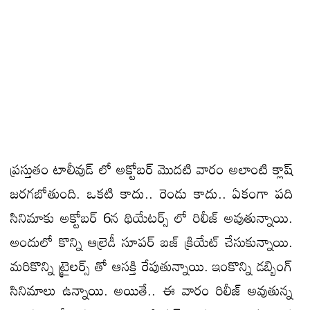
ప్రస్తుతం టాలీవుడ్ లో అక్టోబర్ మొదటి వారం అలాంటి క్లాష్
జరగబోతుంది. ఒకటి కాదు.. రెండు కాదు.. ఏకంగా పది
సినిమాకు అక్టోబర్ 6న థియేటర్స్ లో రిలీజ్ అవుతున్నాయి.
అందులో కొన్ని ఆల్రెడీ సూపర్ బజ్ క్రియేట్ చేసుకున్నాయి.
మరికొన్ని ట్రైలర్స్ తో ఆసక్తి రేపుతున్నాయి. ఇంకొన్ని డబ్బింగ్
సినిమాలు ఉన్నాయి. అయితే.. ఈ వారం రిలీజ్ అవుతున్న