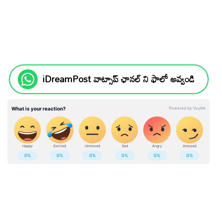
iDreamPost వాట్సాప్ ఛానల్ ని ఫాలో అవ్వండి