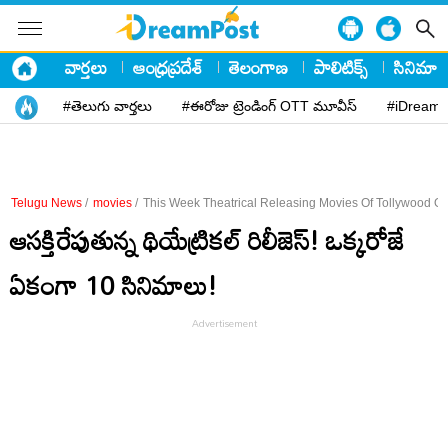
వార్తలు
ఆంధ్రప్రదేశ్
తెలంగాణ
పాలిటిక్స్
సినిమా
#తెలుగు వార్తలు
#ఈరోజు ట్రెండింగ్ OTT మూవీస్
#iDreamP
Telugu News
/
movies
/
This Week Theatrical Releasing Movies Of Tollywood Oc
ఆసక్తిరేపుతున్న థియేట్రికల్ రిలీజెస్! ఒక్కరోజే
ఏకంగా 10 సినిమాలు!