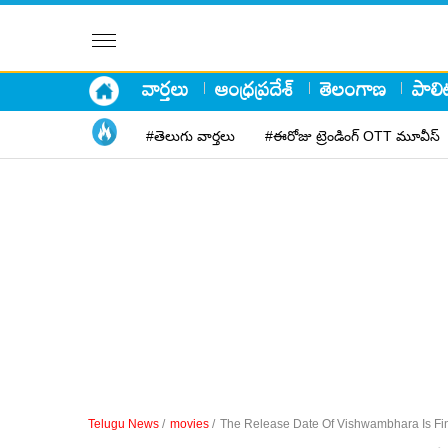
వార్తలు
ఆంధ్రప్రదేశ్
తెలంగాణ
పాలిట
#తెలుగు వార్తలు
#ఈరోజు ట్రెండింగ్ OTT మూవీస్
Telugu News
/
movies
/
The Release Date Of Vishwambhara Is Fi