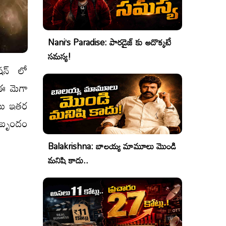
Nani’s Paradise: పారడైజ్ కు అదొక్కటే
సమస్య!
ేషన్ లో
్ ఈ మెగా
పాటు ఇతర
ర బృందం
Balakrishna: బాలయ్య మామూలు మొండి
మనిషి కాదు..