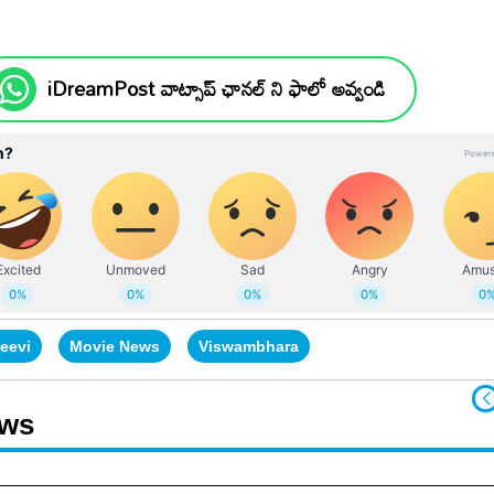
iDreamPost వాట్సాప్ ఛానల్ ని ఫాలో అవ్వండి
eevi
Movie News
Viswambhara
ews