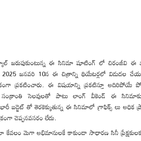
షెడ్యూల్ జరుపుకుంటున్న ఈ సినిమా షూటింగ్ లో చిరంజీవి ఈ
. 2025 జనవరి 10న ఈ చిత్రాన్ని థియేటర్లలో విడుదల చేయను
ికంగా ప్రకటించారు. ఈ విషయాన్ని ప్రకటిస్తూ అదిరిపోయే పోస
 సంక్రాంతి సెలవులతో పాటు లాంగ్ వీకెండ్ ఈ సినిమాక
బడ్జెట్ తో తెరకెక్కుతున్న ఈ సినిమాలో గ్రాఫిక్స్ లు అధిక ప్
యేకంగా చెప్పనవసరం లేదు.
మా కేవలం మెగా అభిమానులకే కాకుండా సాధారణ సినీ ప్రేక్షకుల