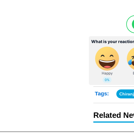
Tags:
Chiranj
Related N