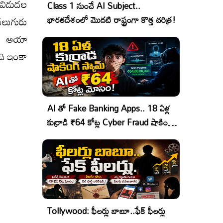
 విడుదల
Class 1 నుంచే AI Subject..
నలుగురు
భారతదేశంలో మొదటి రాష్ట్రంగా కొత్త చరిత్ర!
కలు ఆయా
ేది ఇంకా
AI తో Fake Banking Apps.. 18 ఏళ్ల
కుర్రాడి ₹64 కోట్ల Cyber Fraud షాకింగ్
ఆపరేషన్!
Tollywood: ఫీలర్లు బాబూ..ఫేక్ ఫీలర్లు