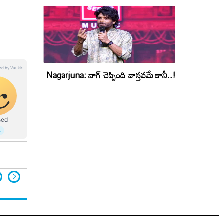
Nagarjuna: నాగ్ చెప్పింది వాస్తవమే కానీ..!