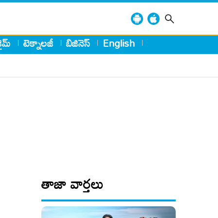
్రైమ్
టెక్నాలజీ
బిజినెస్
English
తాజా వార్తలు