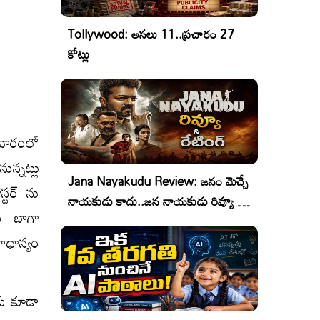
Tollywood: అసలు 11..ప్రచారం 27
కోట్లు
 వారంలో
న్నట్లు
Jana Nayakudu Review: జనం మెచ్చే
్టర్ ను
నాయకుడు కాదు..జన నాయకుడు రివ్యూ &
ు బాగా
రేటింగ్!
రాధాన్యం
కు కూడా