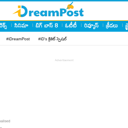
ిక్స్
సినిమా
బిగ్ బాస్ 8
ఓటీటీ
రివ్యూస్
క్రీడలు
క
#iDreamPost
#iD's క్రికెట్ స్పెషల్
nalised