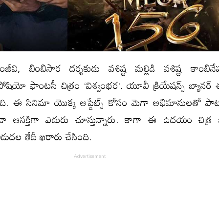
ంజీవి, బింబిసార దర్శకుడు వశిష్ట మల్లిడి వశిష్ట కాంబిన
ీ సోషియో ఫాంటసీ చిత్రం ‘విశ్వంభర’. యూవీ క్రియేషన్స్ బ్యానర
్మిస్తుంది. ఈ సినిమా యొక్క అప్డేట్స్ కోసం మెగా అభిమానులతో 
ు కూడా ఆసక్తిగా ఎదురు చూస్తున్నారు. కాగా ఈ ఉదయం చిత్
ిడుదల తేదీ ఖరారు చేసింది.