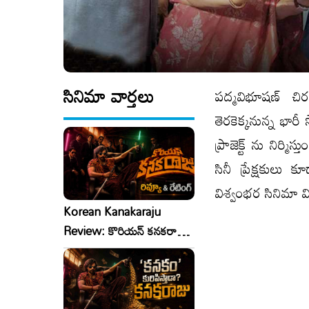
సినిమా వార్తలు
పద్మవిభూషణ్ చిర
తెరకెక్కనున్న భార
ప్రాజెక్ట్ ను నిర
సినీ ప్రేక్షకుల
విశ్వంభర సినిమా వ
Korean Kanakaraju
Review: కొరియన్ కనకరాజు
రివ్యూ & రేటింగ్!