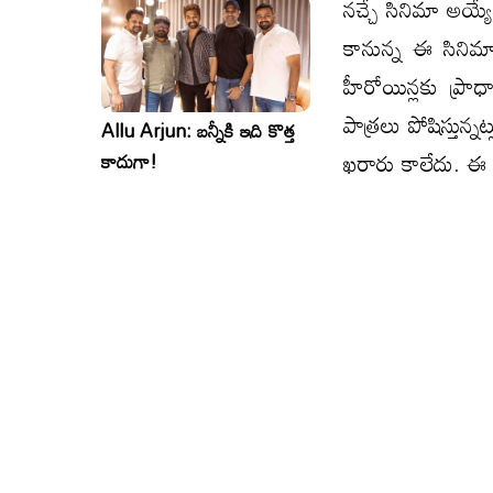
నచ్చే సినిమా అయ్
కానున్న ఈ సినిమ
హీరోయిన్లకు ప్ర
పాత్రలు పోషిస్తున్
Allu Arjun: బన్నీకి ఇది కొత్త
ఖరారు కాలేదు. ఈ చ
కాదుగా!