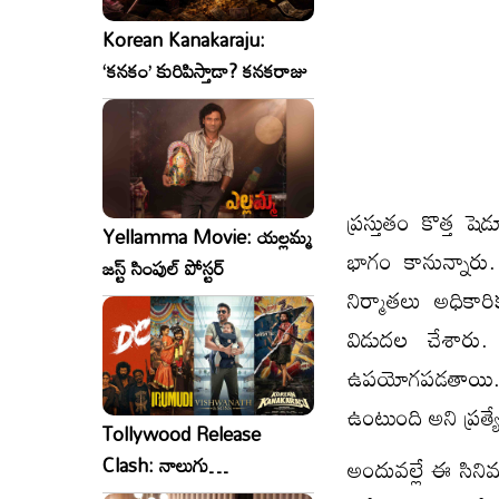
Korean Kanakaraju:
‘కనకం’ కురిపిస్తాడా? కనకరాజు
ప్రస్తుతం కొత్త 
Yellamma Movie: యల్లమ్మ
భాగం కానున్నారు
జస్ట్ సింపుల్ పోస్టర్
నిర్మాతలు అధికార
విడుదల చేశారు.
ఉపయోగపడతాయి.భారీ 
ఉంటుంది అని ప్రత్
Tollywood Release
అందువల్లే ఈ సిని
Clash: నాలుగు
సినిమాలు..ఒకేసారి..ఎందుకో?