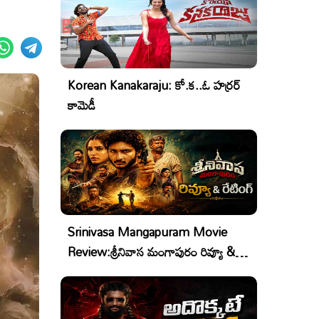
Korean Kanakaraju: కో.క..ఓ హర్రర్
కామెడీ
Srinivasa Mangapuram Movie
Review:శ్రీనివాస మంగాపురం రివ్యూ &
రేటింగ్