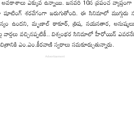
యే అవకాశాలు ఎక్కువ ఉన్నాయి. జనవరి 10న ప్రపంచ వ్యాప్తంగా
ా షూటింగ్ శరవేగంగా జరుగుతోంది. ఈ సినిమాలో ముగ్గురు 
ాధాన్యం ఉందని, మృణాల్ ఠాకూర్, త్రిష, నయనతార, అనుష్
నట్లు వార్తలు వచ్చినప్పటికీ.. విశ్వంభర సినిమాలో హీరోయిన్ ఎవరన
ిత్రానికి ఎం.ఎం.కీరవాణి స్వరాలు సమకూర్చుతున్నారు.