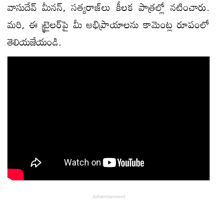
వాసుదేవ్‌ మీనన్‌, సత్యరాజ్‌లు కీలక పాత్రల్లో నటించారు.
మరి, ఈ ట్రైలర్‌పై మీ అభిప్రాయాలను కామెంట్ల రూపంలో
తెలియజేయండి.