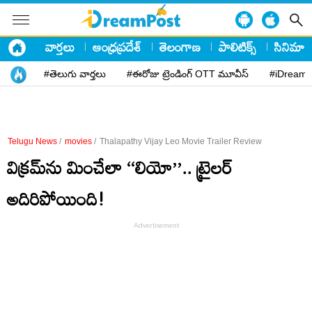
వార్తలు
ఆంధ్రప్రదేశ్
తెలంగాణ
పాలిటిక్స్
సినిమా
#తెలుగు వార్తలు
#ఈరోజు ట్రెండింగ్ OTT మూవీస్
#iDreamP
Telugu News
/
movies
/
Thalapathy Vijay Leo Movie Trailer Review
విక్రమ్‌ను మించేలా ‘‘లియో’’.. ట్రైలర్‌
అదిరిపోయింది!