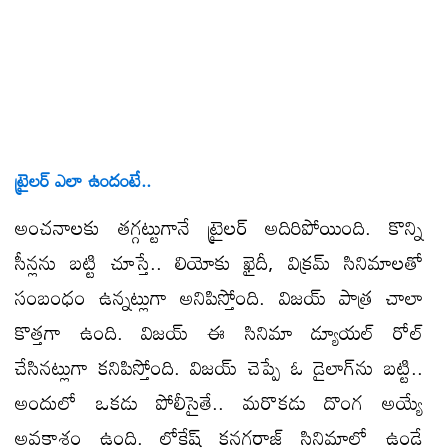
ట్రైలర్‌ ఎలా ఉందంటే..
అంచనాలకు తగ్గట్టుగానే ట్రైలర్‌ అదిరిపోయింది. కొన్ని
సీన్లను బట్టి చూస్తే.. లియోకు ఖైదీ, విక్రమ్‌ సినిమాలతో
సంబంధం ఉన్నట్లుగా అనిపిస్తోంది. విజయ్‌ పాత్ర చాలా
కొత్తగా ఉంది. విజయ్‌ ఈ సినిమా డ్యూయల్‌ రోల్‌
చేసినట్లుగా కనిపిస్తోంది. విజయ్‌ చెప్పే ఓ డైలాగ్‌ను బట్టి..
అందులో ఒకడు పోలీసైతే.. మరొకడు దొంగ అయ్యే
అవకాశం ఉంది. లోకేష్‌ కనగరాజ్‌ సినిమాల్లో ఉండే