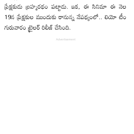
ప్రేక్షకుడు బ్రహ్మరథం పట్టాడు. ఇక, ఈ సినిమా ఈ నెల
19న ప్రేక్షకుల ముందుకు రానున్న నేపథ్యంలో.. లియో టీం
గురువారం ట్రైలర్‌ రిలీజ్‌ చేసింది.