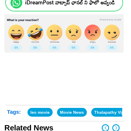
iDreamPost వాట్సాప్ ఛానల్ ని ఫాలో అవ్వండి
Tags:
leo movie
Movie News
Thalapathy Vijay
Related News