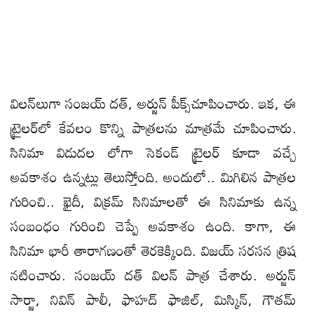
విలన్‌లుగా సంజయ్‌ దత్‌, అర్జున్‌ పీక్స్‌చూపించారు. ఇక, ఈ
ట్రైలర్‌లో కేవలం కొన్ని పాత్రలను మాత్రమే చూపించారు.
సినిమా విడుదల లోగా సెకండ్‌ ట్రైలర్‌ కూడా వచ్చే
అవకాశం ఉన్నట్లు తెలుస్తోంది. అందులో.. మిగిలిన పాత్రల
గురించి.. ఖైదీ, విక్రమ్‌ సినిమాలతో ఈ సినిమాకు ఉన్న
సంబంధం గురించి చెప్పే అవకాశం ఉంది. కాగా, ఈ
సినిమా భారీ తారాగణంతో తెరకెక్కింది. విజయ్‌ సరసన త్రిష
నటించారు. సంజయ్‌ దత్‌ విలన్‌ పాత్ర చేశారు. అర్జున్‌
సార్జా, నివిన్‌ పాలీ, ఫాహద్‌ ఫాజిల్‌, మిస్కిన్‌, గౌతమ్‌