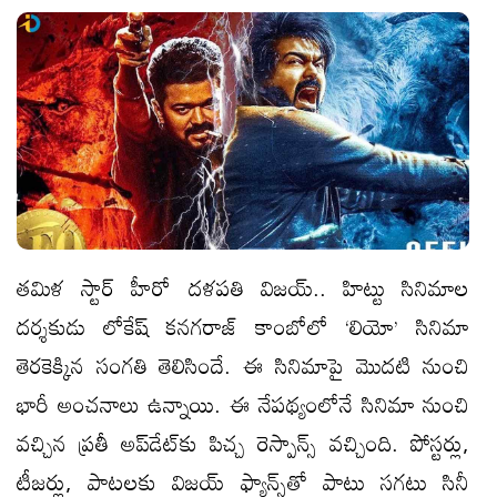
తమిళ స్టార్‌ హీరో దళపతి విజయ్‌.. హిట్టు సినిమాల
దర్శకుడు లోకేష్‌ కనగరాజ్‌ కాంబోలో ‘లియో’ సినిమా
తెరకెక్కిన సంగతి తెలిసిందే. ఈ సినిమాపై మొదటి నుంచి
భారీ అంచనాలు ఉన్నాయి. ఈ నేపథ్యంలోనే సినిమా నుంచి
వచ్చిన ప్రతీ అప్‌డేట్‌కు పిచ్చ రెస్పాన్స్‌ వచ్చింది. పోస్టర్లు,
టీజర్లు, పాటలకు విజయ్‌ ఫ్యాన్స్‌తో పాటు సగటు సినీ