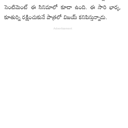
సెంటిమెంట్‌ ఈ సినిమాలో కూడా ఉంది. ఈ సారి భార్య,
కూతుర్ని రక్షించుకునే పాత్రలో విజయ్‌ కనిపిస్తున్నాడు.