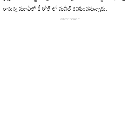
రానున్న మూవీలో కీ రోల్ లో సునీల్ కనిపించనున్నారు.