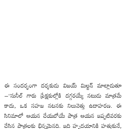
ఈ సందర్భంగా దర్శకుడు విజయ్ మిల్టన్ మాట్లాడుతూ
–“సునీల్ గారు ప్రేక్షకుల్లోకి దగ్గరయ్యే నటుడు మాత్రమే
కాదు, ఒక సహజ నటనకు నిలువెత్తు ఉదాహరణ. ఈ
సినిమాలో ఆయన చేయబోయే పాత్ర ఆయన ఇప్పటివరకు
చేసిన పాత్రలకు భిన్నమైనది. ఇది హృదయానికి హత్తుకునే,