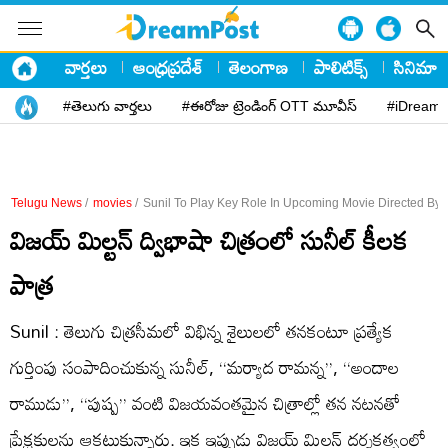
వార్తలు
ఆంధ్రప్రదేశ్
తెలంగాణ
పాలిటిక్స్
సినిమా
#తెలుగు వార్తలు
#ఈరోజు ట్రెండింగ్ OTT మూవీస్
#iDreamP
Telugu News
/
movies
/
Sunil To Play Key Role In Upcoming Movie Directed By V
విజయ్ మిల్టన్ ద్విభాషా చిత్రంలో సునీల్ కీలక
పాత్ర
Sunil : తెలుగు చిత్రసీమలో విభిన్న శైలులలో తనకంటూ ప్రత్యేక
గుర్తింపు సంపాదించుకున్న సునీల్, ‘‘మర్యాద రామన్న”, ‘‘అందాల
రాముడు”, ‘‘పుష్ప” వంటి విజయవంతమైన చిత్రాల్లో తన నటనతో
ప్రేక్షకులను ఆకట్టుకున్నారు. ఇక ఇప్పుడు విజయ్ మిల్టన్ దర్శకత్వంలో