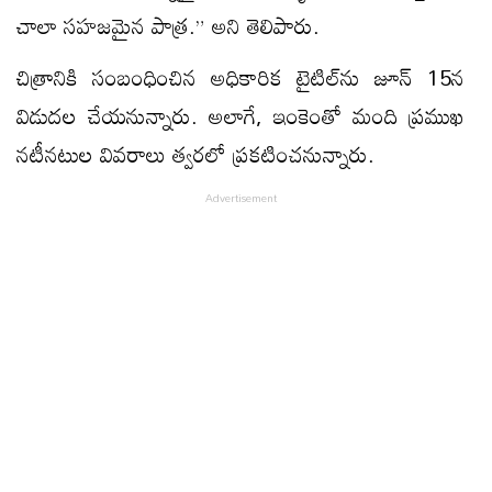
చాలా సహజమైన పాత్ర.” అని తెలిపారు.
చిత్రానికి సంబంధించిన అధికారిక టైటిల్‌ను జూన్ 15న
విడుదల చేయనున్నారు. అలాగే, ఇంకెంతో మంది ప్రముఖ
నటీనటుల వివరాలు త్వరలో ప్రకటించనున్నారు.