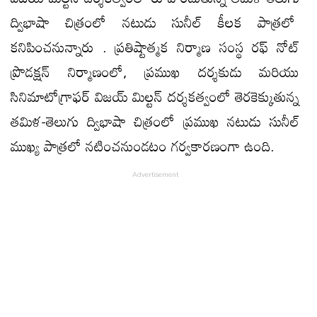
ద్విభాషా చిత్రంలో నటుడు సునీల్ కీలక పాత్రలో
కనిపించనున్నారు . ప్రతిష్టాత్మక నిర్మాణ సంస్థ రఫ్ నోట్
ప్రొడక్షన్ నిర్మాణంలో, ప్రముఖ దర్శకుడు మరియు
సినిమాటోగ్రాఫర్ విజయ్ మిల్టన్ దర్శకత్వంలో తెరకెక్కుతున్న
తమిళ-తెలుగు ద్విభాషా చిత్రంలో ప్రముఖ నటుడు సునీల్
ముఖ్య పాత్రలో నటించనుండటం గర్వకారణంగా ఉంది.