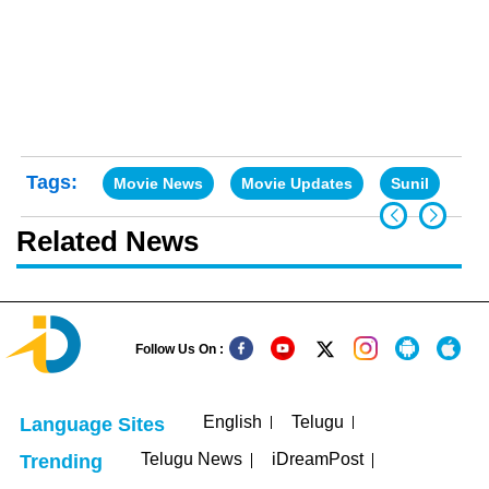
Tags:
Movie News
Movie Updates
Sunil
Vij
Related News
Follow Us On :
English
Telugu
Language Sites
Telugu News
iDreamPost
Trending