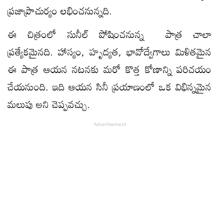
ప్రజాప్రాచుర్యం లభించనున్నది.
ఈ చిత్రంలో సునీల్ పోషించనున్న పాత్ర చాలా
ప్రత్యేకమైనది. హాస్యం, హృద్యత, భావోద్వేగాలు మిళితమైన
ఈ పాత్ర ఆయన నటనకు మరో కొత్త కోణాన్ని పరిచయం
చేయనుంది. ఇది ఆయన సినీ ప్రయాణంలో ఒక విభిన్నమైన
మలుపు అని చెప్పవచ్చు.