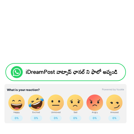
iDreamPost వాట్సాప్ ఛానల్ ని ఫాలో అవ్వండి