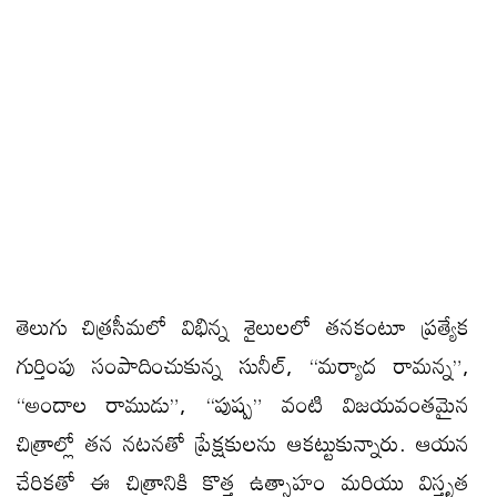
తెలుగు చిత్రసీమలో విభిన్న శైలులలో తనకంటూ ప్రత్యేక
గుర్తింపు సంపాదించుకున్న సునీల్, ‘‘మర్యాద రామన్న”,
‘‘అందాల రాముడు”, ‘‘పుష్ప” వంటి విజయవంతమైన
చిత్రాల్లో తన నటనతో ప్రేక్షకులను ఆకట్టుకున్నారు. ఆయన
చేరికతో ఈ చిత్రానికి కొత్త ఉత్సాహం మరియు విస్తృత