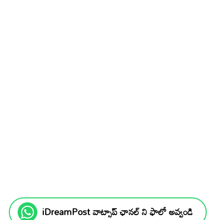
iDreamPost వాట్సాప్ ఛానల్ ని ఫాలో అవ్వండి