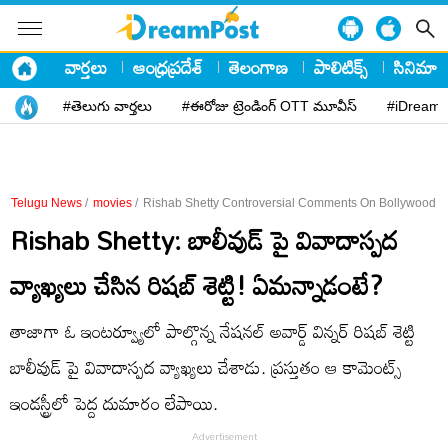
వార్తలు
ఆంధ్రప్రదేశ్
తెలంగాణ
పాలిటిక్స్
సినిమా
#తెలుగు వార్తలు
#ఈరోజు ట్రెండింగ్ OTT మూవీస్
#iDreamP
Telugu News
/
movies
/
Rishab Shetty Controversial Comments On Bollywood
Rishab Shetty: బాలీవుడ్ పై వివాదాస్పద
వ్యాఖ్యలు చేసిన రిషబ్ శెట్టి! ఏమన్నాడంటే?
తాజాగా ఓ ఇంటర్వ్యూలో పాల్గొన్న నేషనల్ అవార్డ్ విన్నర్ రిషబ్ శెట్టి
బాలీవుడ్ పై వివాదాస్పద వ్యాఖ్యలు చేశాడు. ప్రస్తుతం ఆ కామెంట్స్
ఇండస్ట్రీలో పెద్ద దుమారం లేపాయి.