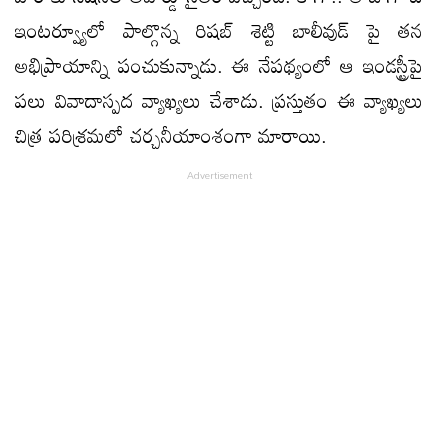
ఇంటర్వ్యూలో పాల్గొన్న రిషబ్ శెట్టి బాలీవుడ్ పై తన
అభిప్రాయాన్ని పంచుకున్నాడు. ఈ నేపథ్యంలో ఆ ఇండస్ట్రీపై
పలు వివాదాస్పద వ్యాఖ్యలు చేశాడు. ప్రస్తుతం ఈ వ్యాఖ్యలు
చిత్ర పరిశ్రమలో చర్చనీయాంశంగా మారాయి.