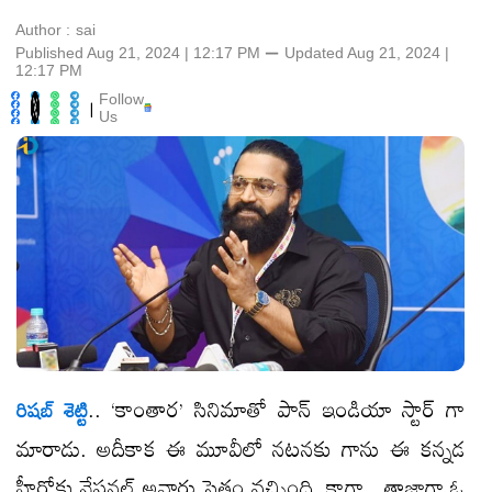
Author :
sai
Published Aug 21, 2024 | 12:17 PM
⚊
Updated
Aug 21, 2024 |
12:17 PM
Follow
|
Us
.. ‘కాంతార’ సినిమాతో పాన్ ఇండియా స్టార్ గా
రిషబ్ శెట్టి
మారాడు. అదీకాక ఈ మూవీలో నటనకు గాను ఈ కన్నడ
హీరోకు నేషనల్ అవార్డు సైతం వచ్చింది. కాగా.. తాజాగా ఓ