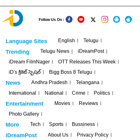
Follow Us On :
English
Telugu
Language Sites
Telugu News
iDreamPost
Trending
iDream FilmNager
OTT Releases This Week
iD's క్రికెట్ స్పెషల్
Bigg Boss 8 Telugu
Andhra Pradesh
Telangana
News
International
National
Crime
Politics
Movies
Reviews
Entertainment
Photo Gallery
Tech
Sports
Bussiness
More
About Us
Privacy Policy
iDreamPost