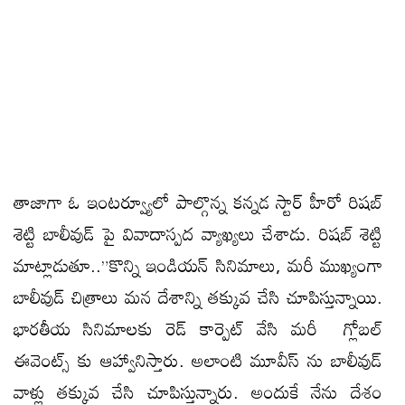
తాజాగా ఓ ఇంటర్వ్యూలో పాల్గొన్న కన్నడ స్టార్ హీరో రిషబ్
శెట్టి బాలీవుడ్ పై వివాదాస్పద వ్యాఖ్యలు చేశాడు. రిషబ్ శెట్టి
మాట్లాడుతూ..”కొన్ని ఇండియన్ సినిమాలు, మరీ ముఖ్యంగా
బాలీవుడ్ చిత్రాలు మన దేశాన్ని తక్కువ చేసి చూపిస్తున్నాయి.
భారతీయ సినిమాలకు రెడ్ కార్పెట్ వేసి మరీ గ్లోబల్
ఈవెంట్స్ కు ఆహ్వానిస్తారు. అలాంటి మూవీస్ ను బాలీవుడ్
వాళ్లు తక్కువ చేసి చూపిస్తున్నారు. అందుకే నేను దేశం