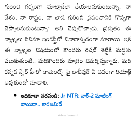
గురించి గర్వంగా మాట్లాడేలా చేయాలనుకుంటున్నా. నా
దేశం, నా రాష్ట్రం, నా భాష గురించి ప్రపంచానికి గొప్పగా
చెప్పాలనుకుంటున్నా” అని చెప్పుకొచ్చాడు. ప్రస్తుతం ఈ
వ్యాఖ్యలు సినిమా ఇండస్ట్రీలో వివాదాస్పదంగా మారాయి. ఇక
ఈ వ్యాఖ్యల విషయంలో కొందరు రిషబ్ శెట్టికి మద్ధతు
పలుకుతుంటే.. మరికొందరు మాత్రం విమర్శిస్తున్నారు. మరి
కన్నడ స్టార్ హీరో కామెంట్స్ పై బాలీవుడ్ ఏ విధంగా రియాక్ట్
అవుతుందో చూడాలి.
ఇదికూడా చదవండి:
Jr NTR: వార్-2 షూటింగ్
వాయిదా.. కారణమిదే