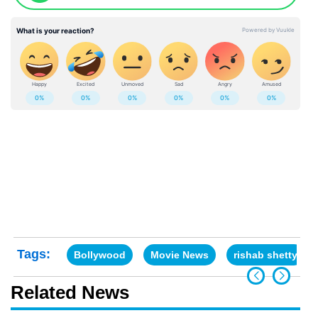
Tags:
Bollywood
Movie News
rishab shetty
Related News