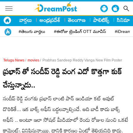
వార్తలు
ఆంధ్రప్రదేశ్
తెలంగాణ
పాలిటిక్స్
సినిమా
#తెలుగు వార్తలు
#ఈరోజు ట్రెండింగ్ OTT మూవీస్
#iDreamP
Telugu News
/
movies
/
Prabhas Sandeep Reddy Vanga New Film Poster
ప్రభాస్ తో సందీప్ రెడ్డి వంగ ఎదో కొత్తగా కుక్
చేస్తున్నాడు..
సందీప్ రెడ్డి వంగకు ప్రభాస్ లాంటి పాన్ ఇండియా కట్ అవుట్
దొరికితే... ఇక బాక్స్ ఆఫీస్ బద్దలవ్వాల్సిందే. అది బాడీ కాదు బాక్స్
ఆఫీస్ .. అంటూ ఇలా సోషల్ మీడియాలో రెండు రోజుల నుంచి ఒకటే
కామెంట్స్ వినిపిస్తున్నాయి. దానికి కారణం ఏంటో తెలియనిది కాదు.