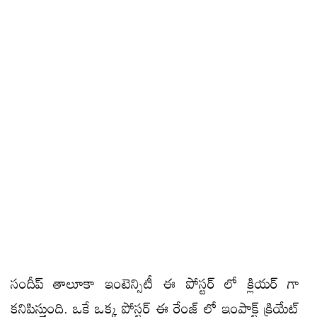
సందీప్ తాలూకా ఇంటెన్సిటీ ఈ పోస్టర్ లో క్లియర్ గా
కనిపిస్తుంది. ఒకే ఒక్క పోస్టర్ ఈ రేంజ్ లో ఇంపాక్ట్ క్రియేట్