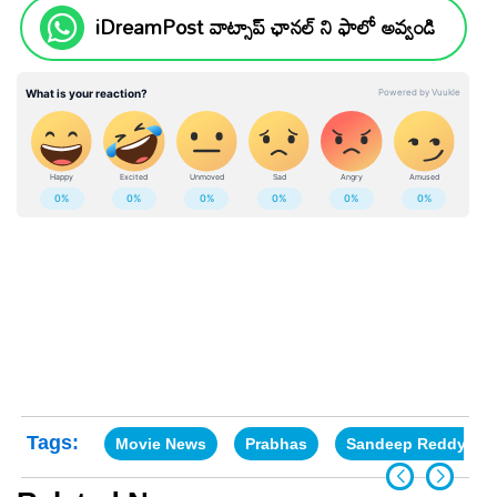
iDreamPost వాట్సాప్ ఛానల్ ని ఫాలో అవ్వండి
Tags:
Movie News
Prabhas
Sandeep Reddy Va