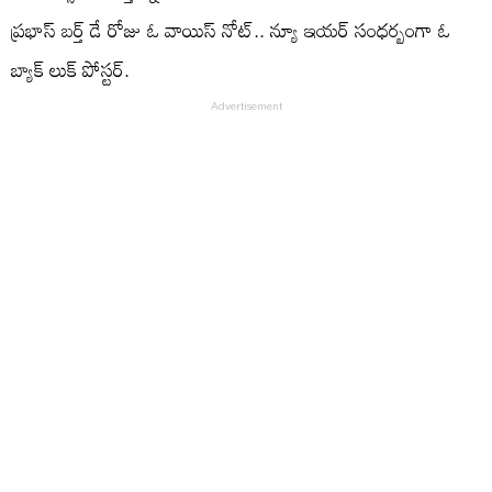
ప్రభాస్ బర్త్ డే రోజు ఓ వాయిస్ నోట్.. న్యూ ఇయర్ సంధర్బంగా ఓ
బ్యాక్ లుక్ పోస్టర్.