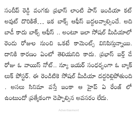
సందీప్ రెడ్డి వంగకు ప్రభాస్ లాంటి పాన్ ఇండియా కట్
అవుట్ దొరికితే… ఇక బాక్స్ ఆఫీస్ బద్దలవ్వాల్సిందే. అది
బాడీ కాదు బాక్స్ ఆఫీస్ .. అంటూ ఇలా సోషల్ మీడియాలో
రెండు రోజుల నుంచి ఒకటే కామెంట్స్ వినిపిస్తున్నాయి.
దానికి కారణం ఏంటో తెలియనిది కాదు. ప్రభాస్ బర్త్ డే
రోజు ఓ వాయిస్ నోట్.. న్యూ ఇయర్ సంధర్బంగా ఓ బ్యాక్
లుక్ పోస్టర్. ఈ రెండిటికె సోషల్ మీడియా దద్దరిల్లిపోతుంది
. అసలు సినిమా వస్తే ఇంకా ఆ హైప్ ఏ రేంజ్ లో
ఉంటుందో ప్రత్యేకంగా చెప్పాల్సిన అవసరం లేదు.