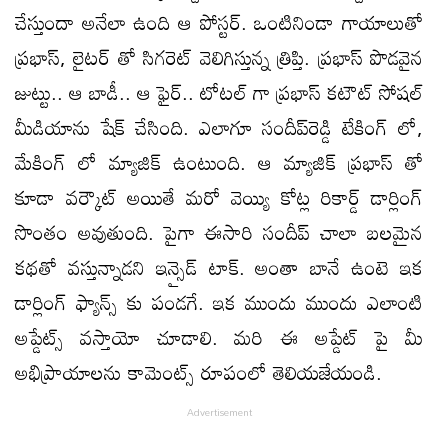
చేస్తుందా అనేలా ఉంది ఆ పోస్టర్. ఒంటినిండా గాయాలుతో
ప్ర‌భాస్, లైట‌ర్ తో సిగ‌రెట్ వెలిగిస్తున్న త్రిప్తి. ప్ర‌భాస్ పొడ‌వైన
జుట్టు.. ఆ బాడీ.. ఆ ఫైర్‌.. టోటల్ గా ప్రభాస్ కటౌట్ సోషల్
మీడియాను షేక్ చేసింది. ఎలాగూ సందీప్‌రెడ్డి టేకింగ్ లో,
మేకింగ్ లో మ్యాజిక్ ఉంటుంది. ఆ మ్యాజిక్ ప్రభాస్ తో
కూడా వర్కౌట్ అయితే మరో వెయ్యి కోట్ల రికార్డ్ డార్లింగ్
సొంతం అవుతుంది. పైగా ఈసారి సందీప్ చాలా బలమైన
కథతో వస్తున్నాడని ఇన్సైడ్ టాక్. అంతా బానే ఉంటె ఇక
డార్లింగ్ ఫ్యాన్స్ కు పండగే. ఇక ముందు ముందు ఎలాంటి
అప్డేట్స్ వస్తాయో చూడాలి. మరి ఈ అప్డేట్ పై మీ
అభిప్రాయాలను కామెంట్స్ రూపంలో తెలియజేయండి.