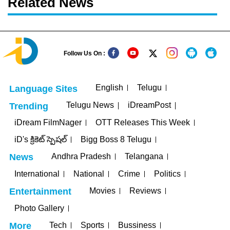
Related News
Follow Us On :
English
Telugu
Language Sites
Telugu News
iDreamPost
Trending
iDream FilmNager
OTT Releases This Week
iD's క్రికెట్ స్పెషల్
Bigg Boss 8 Telugu
Andhra Pradesh
Telangana
News
International
National
Crime
Politics
Movies
Reviews
Entertainment
Photo Gallery
Tech
Sports
Bussiness
More