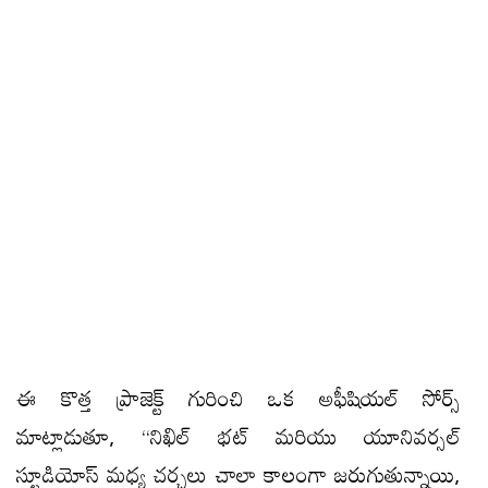
ఈ కొత్త ప్రాజెక్ట్ గురించి ఒక అఫీషియల్ సోర్స్
మాట్లాడుతూ, “నిఖిల్ భట్ మరియు యూనివర్సల్
స్టూడియోస్ మధ్య చర్చలు చాలా కాలంగా జరుగుతున్నాయి,