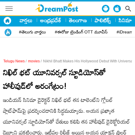
వార్తలు
ఆంధ్రప్రదేశ్
తెలంగాణ
పాలిటిక్స్
సినిమా
#తెలుగు వార్తలు
#ఈరోజు ట్రెండింగ్ OTT మూవీస్
#iDreamP
Telugu News
/
movies
/
Nikhil Bhatt Makes His Hollywood Debut With Universal
నిఖిల్ భట్ యూనివర్సల్ స్టూడియోస్‌తో
హాలీవుడ్‌లో అరంగేట్రం!
ఇండియన్ సినిమా డైరెక్టర్ నిఖిల్ భట్ తన టాలెంట్‌ని గ్లోబల్
ప్లాట్‌ఫామ్‌పై ప్రదర్శించడానికి సిద్ధమయ్యారు. ఆయన ప్రఖ్యాత
యూనివర్సల్ స్టూడియోస్‌తో చేతులు కలిపి తన హాలీవుడ్ డైరెక్టోరియల్
డెబ్యూని ప్రకటించారు. ఇటీవల రిలీజ్ అయిన ఆయన యాక్షన్ థ్రిల్లర్