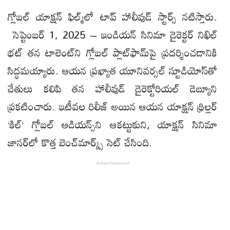
గ్లోబల్ యాక్షన్ ఫిల్మ్‌లో టాప్ హాలీవుడ్ స్టార్స్ నటిస్తారు.
సెప్టెంబర్ 1, 2025 – ఇండియన్ సినిమా డైరెక్టర్ నిఖిల్
భట్ తన టాలెంట్‌ని గ్లోబల్ ప్లాట్‌ఫామ్‌పై ప్రదర్శించడానికి
సిద్ధమయ్యారు. ఆయన ప్రఖ్యాత యూనివర్సల్ స్టూడియోస్‌తో
చేతులు కలిపి తన హాలీవుడ్ డైరెక్టోరియల్ డెబ్యూని
ప్రకటించారు. ఇటీవల రిలీజ్ అయిన ఆయన యాక్షన్ థ్రిల్లర్
‘కిల్’ గ్లోబల్ ఆడియన్స్‌ని ఆకట్టుకుని, యాక్షన్ సినిమా
జానర్‌లో కొత్త బెంచ్‌మార్క్స్ సెట్ చేసింది.