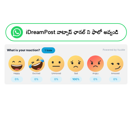
iDreamPost వాట్సాప్ ఛానల్ ని ఫాలో అవ్వండి