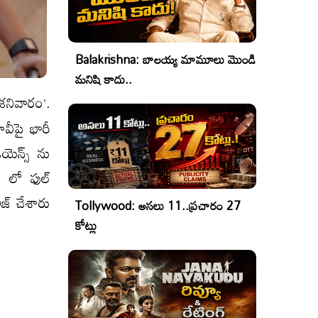
Balakrishna: బాలయ్య మామూలు మొండి
మనిషి కాదు..
 శనివారం’.
వీపై భారీ
యెన్స్ ను
్ లో ఫుల్
ీజ్ చేశారు
Tollywood: అసలు 11..ప్రచారం 27
కోట్లు