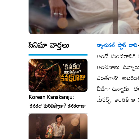
సినిమా వార్తలు
న్యాచురల్ స్టార్ నాని
అంటే సుందరానికి మ
అంచనాలు ఉన్నాయి. 
ఎంతగానో అలరించి
బిజీగా ఉన్నాడు. ఈ
Korean Kanakaraju:
మేకర్స్. ఇంతకీ ఆ 
‘కనకం’ కురిపిస్తాడా? కనకరాజు