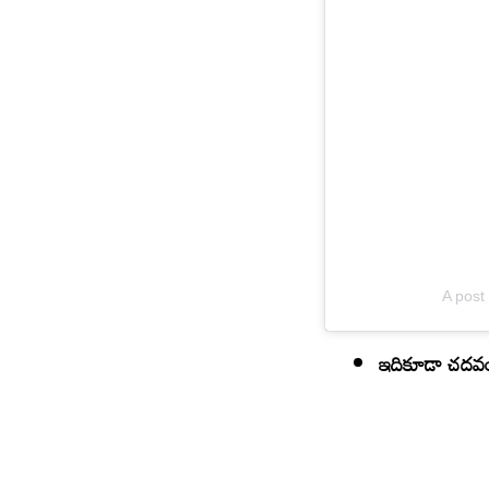
A post
ఇదికూడా చదవ