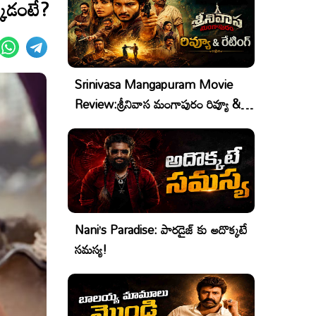
్కడంటే?
Srinivasa Mangapuram Movie
Review:శ్రీనివాస మంగాపురం రివ్యూ &
రేటింగ్
Nani’s Paradise: పారడైజ్ కు అదొక్కటే
సమస్య!