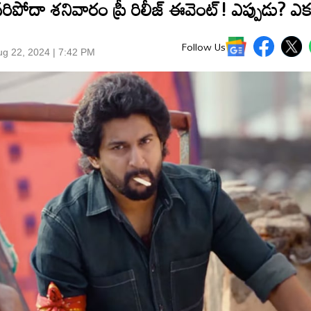
పోదా శనివారం ప్రీ రిలీజ్ ఈవెంట్! ఎప్పుడు? ఎక
Follow Us
g 22, 2024 | 7:42 PM