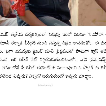
-వివేక్ ఆత్రేయ దర్శకత్వంలో వస్తున్న రెండో సినిమా ‘సరిపోదా
ూవీ తర్వాత వీరిద్దరి నుంచి వస్తున్న చిత్రం కావడంతో.. ఈ మూ
పైగా విడుదలైన ట్రైలర్ మాస్ ప్రేక్షకులతో పాటుగా క్లాస్ ఆడి
ంది. ఇక రిలీజ్ డేట్ దగ్గరపడుతుండటంతో.. నాని ప్రమోషన్స
 క్రమంలోనే ప్రీ రిలీజ్ ఈవెంట్ కు సంబంధించి ఓ పోస్టర్ ను రిల
ఈవెంట్ ఎప్పుడు? ఎక్కడ? జరుగుతుందో ఇప్పుడు చూద్దాం.