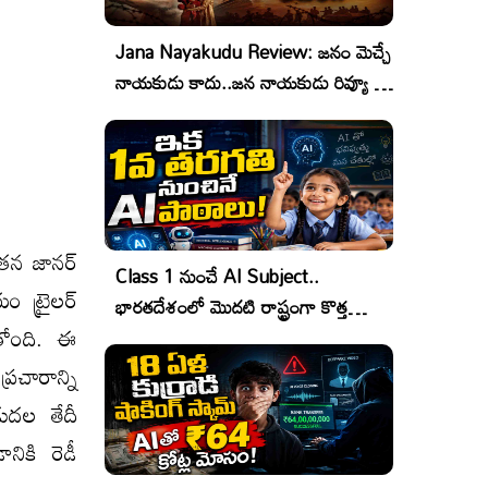
Jana Nayakudu Review: జనం మెచ్చే
నాయకుడు కాదు..జన నాయకుడు రివ్యూ &
రేటింగ్!
క తన జానర్
Class 1 నుంచే AI Subject..
ం ట్రైలర్
భారతదేశంలో మొదటి రాష్ట్రంగా కొత్త
ోతోంది. ఈ
చరిత్ర!
్రచారాన్ని
డుదల తేదీ
నికి రెడీ