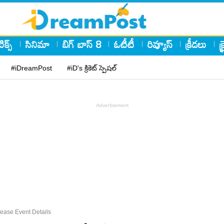
ిక్స్
సినిమా
బిగ్ బాస్ 8
ఓటీటీ
రివ్యూస్
క్రీడలు
క
#iDreamPost
#iD's క్రికెట్ స్పెషల్
ease Event Details