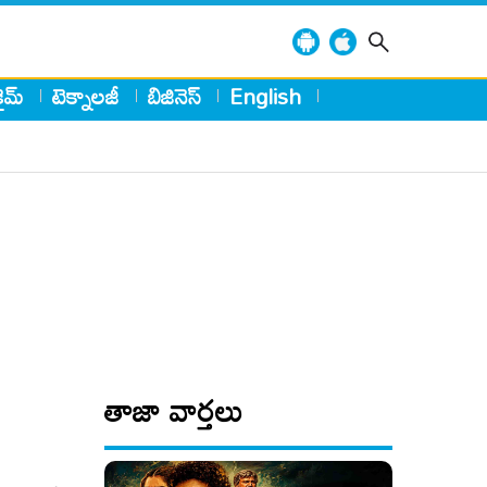
్రైమ్
టెక్నాలజీ
బిజినెస్
English
తాజా వార్తలు