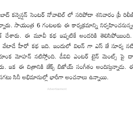
ాద్ కన్వెన్షన్ సెంటర్ నోవాటెల్ లో సరిపోదా శనివారం ప్రీ రిలీ
్నారు. సాయంత్ర 6 గంటలకు ఈ కార్యక్రమాన్ని నిర్వహించనున్నట్
లీజ్ చేశారు. ఈ మూవీ కథ ఇప్పటికే అందరికి తెలిసిపోయింది
ను వేటాడే హీరో కథ ఇది. ఇందులో విలన్ గా ఎస్ జే సూర్య నటిస
రియాంక మోహన్ నటిస్తోంది. డీవివి ఎంటర్ టైన్ మెంట్స్ పై
న్నారు. ఇక ఈ చిత్రానికి జేక్స్ బిజోయ్ సంగీతం అందిస్తున్నాడు
ా సగటు సినీ అభిమానుల్లో భారీగా అంచనాలు ఉన్నాయి.