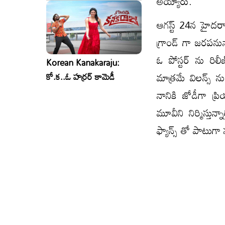
అయ్యారు.
ఆగస్ట్ 24న హైదరాబ
గ్రాండ్ గా జరపనున
ఓ పోస్టర్ ను రి
Korean Kanakaraju:
మాత్రమే విలన్స్ 
కో.క..ఓ హర్రర్ కామెడీ
నానికి జోడీగా ప్
మూవీని నిర్మిస్తు
ఫ్యాన్స్ తో పాటుగ