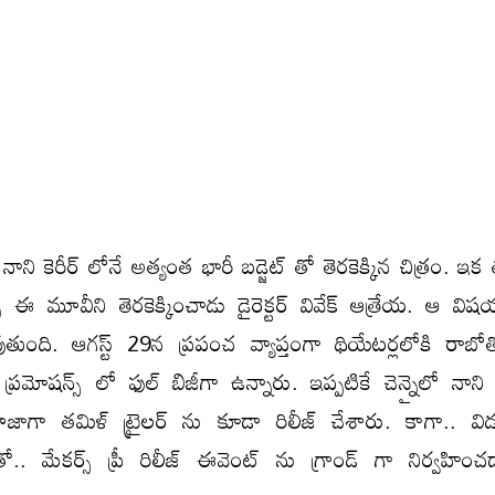
ాని కెరీర్ లోనే అత్యంత భారీ బడ్జెట్ తో తెరకెక్కిన చిత్రం. ఇ
ఈ మూవీని తెరకెక్కించాడు డైరెక్టర్ వివేక్ ఆత్రేయ. ఆ విషయ
వుతుంది. ఆగస్ట్ 29న ప్రపంచ వ్యాప్తంగా థియేటర్లలోకి రాబ
ప్రమోషన్స్ లో ఫుల్ బిజీగా ఉన్నారు. ఇప్పటికే చెన్నైలో నాని ప
ు. తాజాగా తమిళ్ ట్రైలర్ ను కూడా రిలీజ్ చేశారు. కాగా.. వి
.. మేకర్స్ ప్రీ రిలీజ్ ఈవెంట్ ను గ్రాండ్ గా నిర్వహించడా