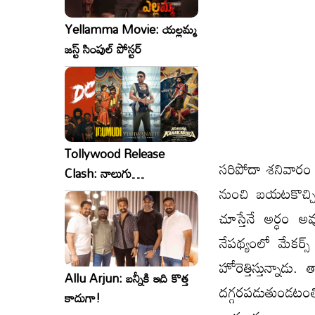
Yellamma Movie: యల్లమ్మ
జస్ట్ సింపుల్ పోస్టర్
Tollywood Release
సరిపోదా శనివారం న
Clash: నాలుగు
నుంచి బయటకొచ్చి 
సినిమాలు..ఒకేసారి..ఎందుకో?
చూస్తేనే అర్ధం అ
నేపథ్యంలో మేకర్స్ 
హోరెత్తిస్తున్నాడ
Allu Arjun: బన్నీకి ఇది కొత్త
దగ్గరపడుతుండటంతో
కాదుగా!