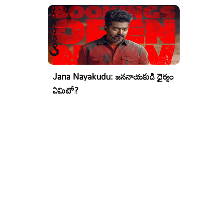
Jana Nayakudu: జననాయకుడి ధైర్యం
ఏమిటో?