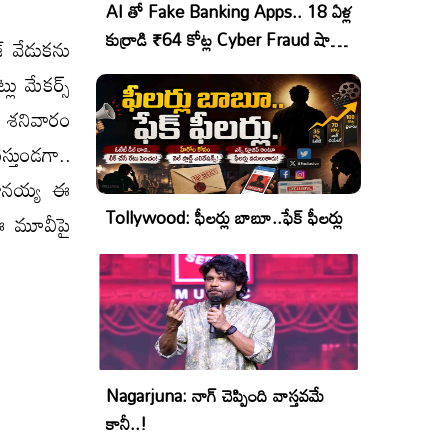
AI తో Fake Banking Apps.. 18 ఏళ్ల
కుర్రాడి ₹64 కోట్ల Cyber Fraud షాకింగ్
జ్ వేడుకను
ఆపరేషన్!
లు మేకర్స్
. శనివారం
్తుండగా..
 దానయ్య ఈ
Tollywood: ఫీలర్లు బాబూ..ఫేక్ ఫీలర్లు
. ఈ మూవీపై
Nagarjuna: నాగ్ చెప్పింది వాస్తవమే
కానీ..!