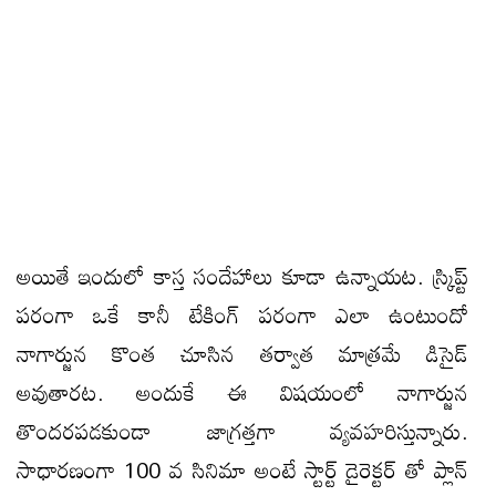
అయితే ఇందులో కాస్త సందేహాలు కూడా ఉన్నాయట. స్క్రిప్ట్
పరంగా ఒకే కానీ టేకింగ్ పరంగా ఎలా ఉంటుందో
నాగార్జున కొంత చూసిన తర్వాత మాత్రమే డిసైడ్
అవుతారట. అందుకే ఈ విషయంలో నాగార్జున
తొందరపడకుండా జాగ్రత్తగా వ్యవహరిస్తున్నారు.
సాధారణంగా 100 వ సినిమా అంటే స్టార్ట్ డైరెక్టర్ తో ప్లాన్