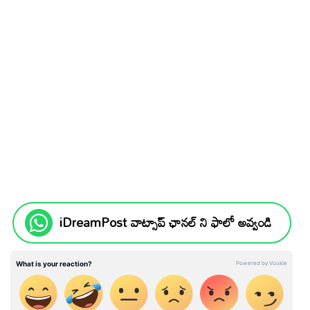
iDreamPost వాట్సాప్ ఛానల్ ని ఫాలో అవ్వండి