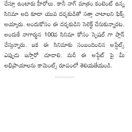
చేస్తూ ఉంటారు హీరోలు. కానీ నాగ్ మాత్రం కంటెంట్ ఉన్న
సినిమా అది కూడా యువ దర్శకుడితో సత్తా చాటాలని ఫిక్స్
అయ్యారు. అందుకోసం ఈ దర్శకుడిని సెలెక్ట్ చేసుకున్నారట.
అందుకే నాగార్జున 100వ సినిమా కోసం స్పెషల్ గా ప్లాన్
చేస్తున్నారు. ఇక ఈ సినిమాకు సంబందించిన అప్డేట్స్
ఎప్పుడు ఇస్తారో చూడాలి. మరీ ఈ అప్డేట్ పై మీ
అభిప్రాయాలను కామెంట్స్ రూపంలో తెలియజేయండి.