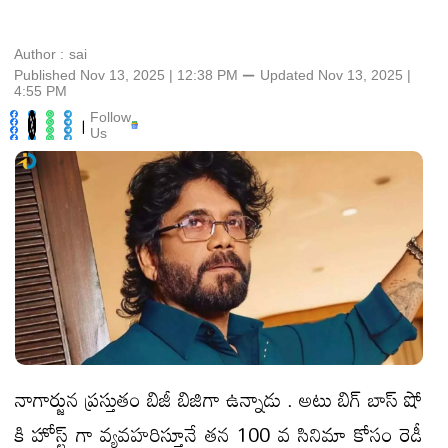
Author :
sai
Published Nov 13, 2025 | 12:38 PM
⚊
Updated
Nov 13, 2025 |
4:55 PM
Follow
|
Us
నాగార్జున ప్రస్తుతం బిజీ బిజిగా ఉన్నాడు . అటు బిగ్ బాస్ షో
కి హోస్ట్ గా వ్యవహరిస్తూనే తన 100 వ సినిమా కోసం రెడీ