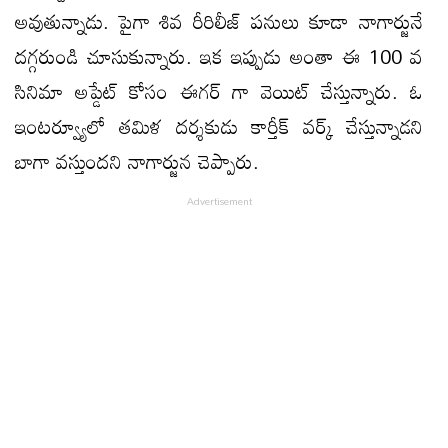
అవుతున్నాడు. పైగా శివ రీరిలీజ్ పనులు కూడా నాగార్జునే
దగ్గరుండి చూసుకున్నారు. ఇక ఇప్పుడు అంతా ఈ 100 వ
సినిమా అప్డేట్ కోసం ఈగర్ గా వెయిట్ చేస్తున్నారు. ఓ
ఇంటర్వ్యూలో తమిళ దర్శకుడు కార్తీక్ వర్క్ చేస్తున్నాడని
బాగా వస్తుందని నాగార్జున చెప్పారు.