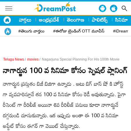
వార్తలు
ఆంధ్రప్రదేశ్
తెలంగాణ
పాలిటిక్స్
సినిమా
#తెలుగు వార్తలు
#ఈరోజు ట్రెండింగ్ OTT మూవీస్
#iDreamP
Telugu News
/
movies
/
Nagarjuna Special Planning For His 100th Movie
నాగార్జున 100 వ సినిమా కోసం స్పెషల్ ప్లానింగ్
నాగార్జున ప్రస్తుతం బిజీ బిజిగా ఉన్నాడు . అటు బిగ్ బాస్ షో కి హోస్ట్
గా వ్యవహరిస్తూనే తన 100 వ సినిమా కోసం రెడీ అవుతున్నాడు. పైగా
రీసెంట్ గా రీరిలీజ్ అయినా శివ రీరిలీజ్ పనులు కూడా నాగార్జునే
దగ్గరుండి చూసుకున్నారు. ఇక ఇప్పుడు అంతా ఈ 100 వ సినిమా
అప్డేట్ కోసం ఈగర్ గా వెయిట్ చేస్తున్నారు.