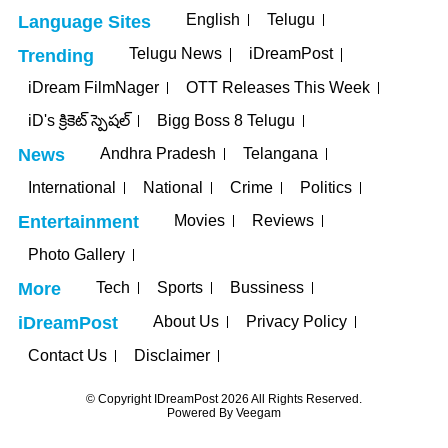
English
Telugu
Language Sites
Telugu News
iDreamPost
Trending
iDream FilmNager
OTT Releases This Week
iD's క్రికెట్ స్పెషల్
Bigg Boss 8 Telugu
Andhra Pradesh
Telangana
News
International
National
Crime
Politics
Movies
Reviews
Entertainment
Photo Gallery
Tech
Sports
Bussiness
More
About Us
Privacy Policy
iDreamPost
Contact Us
Disclaimer
© Copyright IDreamPost 2026 All Rights Reserved.
Powered By
Veegam