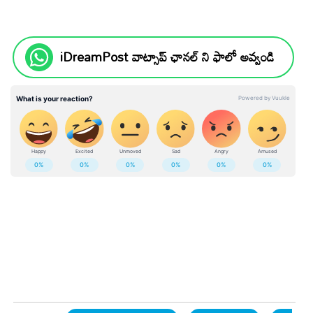
iDreamPost వాట్సాప్ ఛానల్ ని ఫాలో అవ్వండి