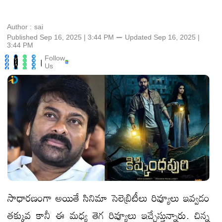
Author :
sai
Published Sep 16, 2025 | 3:44 PM
⚊
Updated
Sep 16, 2025 |
3:44 PM
Follow
|
Us
సాధారణంగా అయితే సినిమా సెలెబ్రిటీలు రివ్యూలు ఇవ్వడం
తక్కువ కానీ ఈ మధ్య తెగ రివ్యూలు ఇచ్చేస్తున్నారు. చిన్న