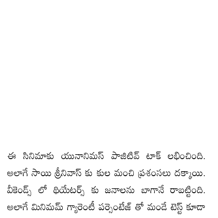
ఈ సినిమాకు యునానిమస్ పాజిటివ్ టాక్ లభించింది.
అలాగే సాయి శ్రీనివాస్ కు కుల మంచి ప్రశంసలు దక్కాయి.
వీకెండ్స్ లో థియేటర్స్ కు జనాలను బాగానే రాబట్టింది.
అలాగే మినిమమ్ గ్యారెంటీ పర్సెంటేజ్ తో మండే టెస్ట్ కూడా