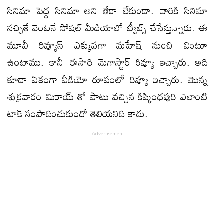
సినిమా పెద్ద సినిమా అని తేడా లేకుండా. వారికి సినిమా
నచ్చితే వెంటనే సోషల్ మీడియాలో ట్వీట్స్ చేసేస్తున్నారు. ఈ
మూవీ రివ్యూస్ ఎక్కువగా మహేష్ నుంచి వింటూ
ఉంటాము. కానీ ఈసారి మెగాస్టార్ రివ్యూ ఇచ్చారు. అది
కూడా ఏకంగా వీడియో రూపంలో రివ్యూ ఇచ్చారు. మొన్న
శుక్రవారం మిరాయ్ తో పాటు వచ్చిన కిష్కింధపురి ఎలాంటి
టాక్ సంపాదించుకుందో తెలియనిది కాదు.