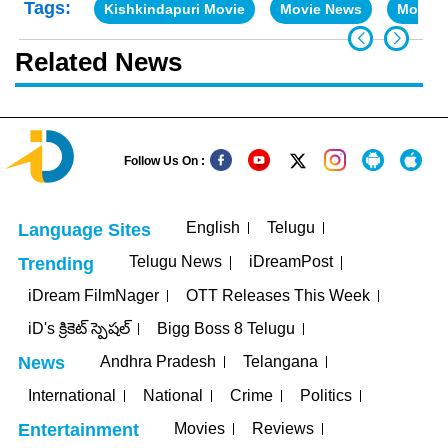
Tags:
Kishkindapuri Movie
Movie News
Movie 
Related News
Follow Us On :
English
Telugu
Language Sites
Telugu News
iDreamPost
Trending
iDream FilmNager
OTT Releases This Week
iD's క్రికెట్ స్పెషల్
Bigg Boss 8 Telugu
Andhra Pradesh
Telangana
News
International
National
Crime
Politics
Movies
Reviews
Entertainment