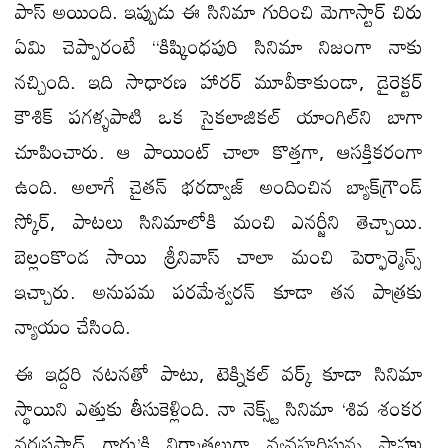
పాస్ అయింది. ఇప్పుడు ఈ సినిమా గురించి మెగాస్టార్ చిరు
ఏమి చెప్పారంటే “కిష్కింధపురి సినిమా నిజంగా నాకు
నచ్చింది. ఇది సాధారణ హారర్ మూవీకాకుండా, డైరెక్టర్
కౌశిక్ పగళ్ళపాటి ఒక సైకలాజికల్ యాంగిల్‌ని బాగా
చూపించారు. ఆ పాయింట్ చాలా కొత్తగా, ఆసక్తికరంగా
ఉంది. అలాగే చైతన్ భరద్వాజ్ అందించిన బ్యాక్‌గ్రౌండ్
స్కోర్, పాటలు సినిమాలోకి మంచి ఎనర్జీని తెచ్చాయి.
బెల్లంకొండ సాయి శ్రీనివాస్ చాలా మంచి పెర్ఫార్మెన్స్
ఇచ్చారు. అనుపమ పరమేశ్వరన్ కూడా తన పాత్రకు
న్యాయం చేసింది.
ఈ ఇద్దరి నటనతో పాటు, టెక్నికల్ వర్క్ కూడా సినిమా
స్థాయిని ఎత్తుకు తీసుకెళ్లింది. నా నెక్స్ట్ సినిమా ‘శివ శంకర
వరప్రసాద్ గారు’కి నిర్మాతలుగా వ్యవహరిస్తున్న సాహు