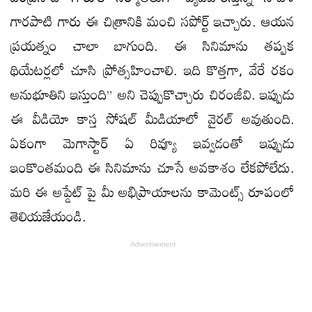
గారపాటి గారు ఈ చిత్రానికి మంచి సపోర్ట్ ఇచ్చారు. ఆయన
ప్రయత్నం చాలా బాగుంది. ఈ సినిమాను తప్పక
థియేటర్లలో చూసి ప్రోత్సహించాలి. ఇది కొత్తగా, వేరే రకం
అనుభూతిని ఇస్తుంది” అని చెప్పుకొచ్చారు చిరంజీవి. ఇప్పుడు
ఈ వీడియో కాస్త సోషల్ మీడియాలో వైరల్ అవుతుంది.
ఏకంగా మెగాస్టార్ ఏ రివ్యూ ఇవ్వడంతో ఇప్పుడు
ఇంకొంతమంది ఈ సినిమాను చూసే అవకాశం లేకపోలేదు.
మరి ఈ అప్డేట్ పై మీ అభిప్రాయాలను కామెంట్స్ రూపంలో
తెలియజేయండి.