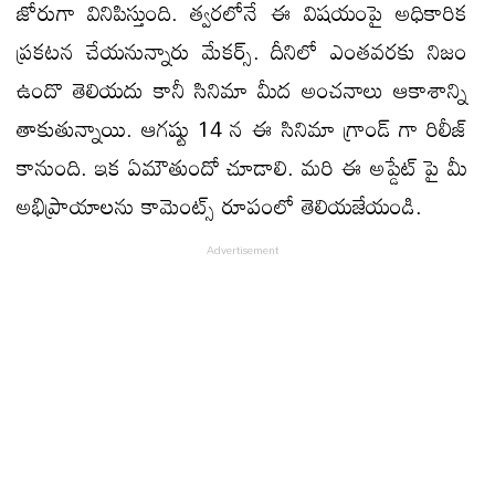
జోరుగా వినిపిస్తుంది. త్వరలోనే ఈ విషయంపై అధికారిక
ప్రకటన చేయనున్నారు మేకర్స్. దీనిలో ఎంతవరకు నిజం
ఉందొ తెలియదు కానీ సినిమా మీద అంచనాలు ఆకాశాన్ని
తాకుతున్నాయి. ఆగష్టు 14 న ఈ సినిమా గ్రాండ్ గా రిలీజ్
కానుంది. ఇక ఏమౌతుందో చూడాలి. మరి ఈ అప్డేట్ పై మీ
అభిప్రాయాలను కామెంట్స్ రూపంలో తెలియజేయండి.