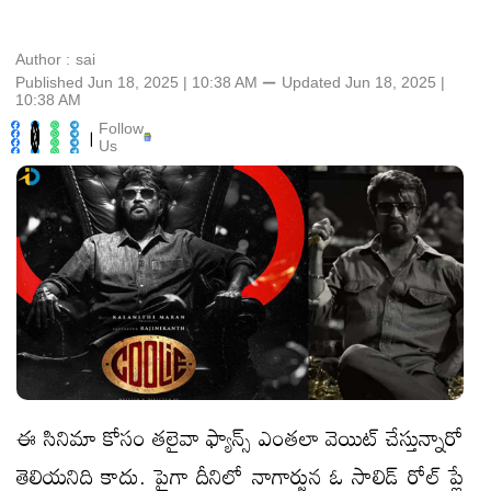
Author :
sai
Published Jun 18, 2025 | 10:38 AM
⚊
Updated
Jun 18, 2025 |
10:38 AM
Follow
|
Us
ఈ సినిమా కోసం తలైవా ఫ్యాన్స్ ఎంతలా వెయిట్ చేస్తున్నారో
తెలియనిది కాదు. పైగా దీనిలో నాగార్జున ఓ సాలిడ్ రోల్ ప్లే