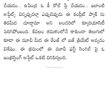
చేయడం.. ఉపేంద్ర ఓ కీ రోల్ ప్లే చేయడం.. ఇలాంటి
అప్డేట్స్ విన్నప్పుడల్లా ఎప్పుడెప్పుడు ఈ కంప్లీట్ ప్యాక్ ను
తెరమీద చూద్దామా అని అందరిలో క్యూరియాసిటీ
పెరిగిపోయింది. కేవలం తమిళంలోనే కాకుండా తెలుగులో
కూడా ఈ మూవీ మీద ఈ రేంజ్ లో బజ్ క్రియేట్ అవ్వడం
విశేషం. ఈ క్రమంలో ఈ మూవీ ఫస్ట్ సింగిల్ పై ఓ
ఇంట్రెస్టింగ్ అప్డేట్ ఒకటి వినిపిస్తుంది.