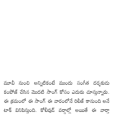
మూవీ నుంచి అన్నిటికంటే ముందు సంగీత దర్శకుడు
కంపోజ్ చేసిన మొదటి సాంగ్ కోసం ఎదురు చూస్తున్నారు.
ఈ క్రమంలో ఈ సాంగ్ ఈ వారంలోనే రిలీజ్ కానుంది అనే
టాక్ వినిపిస్తుంది. కోలీవుడ్ వర్గాల్లో అయితే ఈ వార్తా