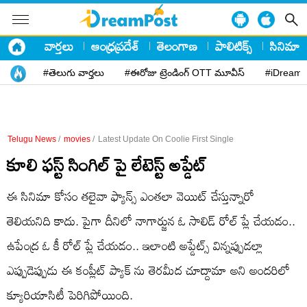
వార్తలు
ఆంధ్రప్రదేశ్
తెలంగాణ
పాలిటిక్స్
సినిమా
#తెలుగు వార్తలు
#ఈరోజు ట్రెండింగ్ OTT మూవీస్
#iDreamP
Telugu News
/
movies
/
Latest Update On Coolie First Single
కూలి ఫస్ట్ సింగిల్ పై లేటెస్ట్ అప్డేట్
ఈ సినిమా కోసం తలైవా ఫ్యాన్స్ ఎంతలా వెయిట్ చేస్తున్నారో
తెలియనిది కాదు. పైగా దీనిలో నాగార్జున ఓ సాలిడ్ రోల్ ప్లే చేయడం..
ఉపేంద్ర ఓ కీ రోల్ ప్లే చేయడం.. ఇలాంటి అప్డేట్స్ విన్నప్పుడల్లా
ఎప్పుడెప్పుడు ఈ కంప్లీట్ ప్యాక్ ను తెరమీద చూద్దామా అని అందరిలో
క్యూరియాసిటీ పెరిగిపోయింది.