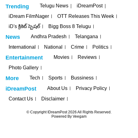
Telugu News
iDreamPost
Trending
iDream FilmNager
OTT Releases This Week
iD's క్రికెట్ స్పెషల్
Bigg Boss 8 Telugu
Andhra Pradesh
Telangana
News
International
National
Crime
Politics
Movies
Reviews
Entertainment
Photo Gallery
Tech
Sports
Bussiness
More
About Us
Privacy Policy
iDreamPost
Contact Us
Disclaimer
© Copyright IDreamPost 2026 All Rights Reserved.
Powered By
Veegam
jojobet
grandpashabet
betpark
casibom
iptv satın al
jojobet
casibom