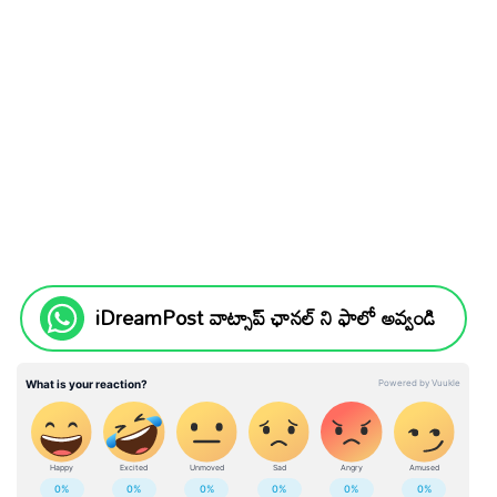
iDreamPost వాట్సాప్ ఛానల్ ని ఫాలో అవ్వండి