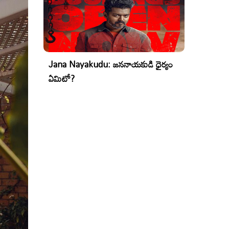
Jana Nayakudu: జననాయకుడి ధైర్యం
ఏమిటో?