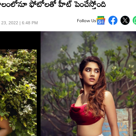
కాలంలోనూ ఫోటోల‌తో హీట్ పెంచేస్తోంది
Follow Us
 23, 2022 | 6:48 PM