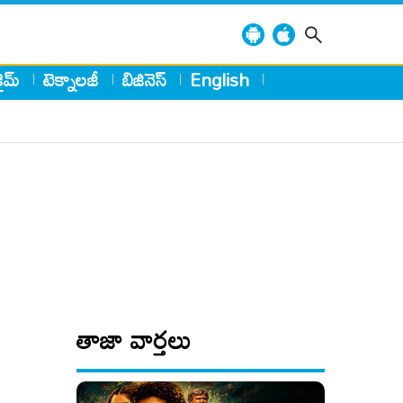
్రైమ్
టెక్నాలజీ
బిజినెస్
English
తాజా వార్తలు