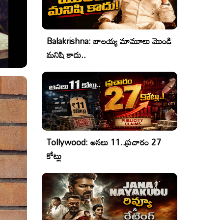
Balakrishna: బాలయ్య మామూలు మొండి
మనిషి కాదు..
Tollywood: అసలు 11..ప్రచారం 27
కోట్లు