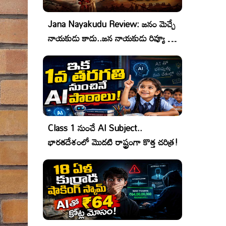
Jana Nayakudu Review: జనం మెచ్చే
నాయకుడు కాదు..జన నాయకుడు రివ్యూ &
రేటింగ్!
Class 1 నుంచే AI Subject..
భారతదేశంలో మొదటి రాష్ట్రంగా కొత్త చరిత్ర!