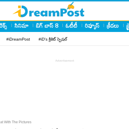
ిక్స్
సినిమా
బిగ్ బాస్ 8
ఓటీటీ
రివ్యూస్
క్రీడలు
క
#iDreamPost
#iD's క్రికెట్ స్పెషల్
t With The Pictures