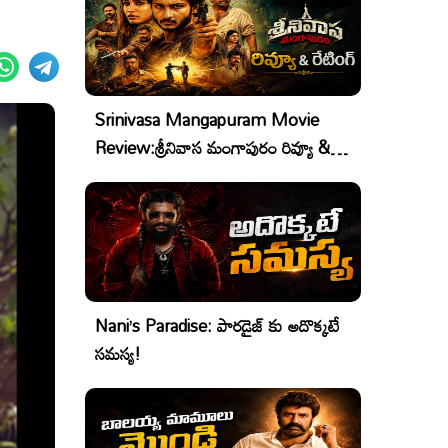
Srinivasa Mangapuram Movie
Review:శ్రీనివాస మంగాపురం రివ్యూ &
రేటింగ్
Nani’s Paradise: పారడైజ్ కు అదొక్కటే
సమస్య!