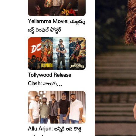
Yellamma Movie: యల్లమ్మ
జస్ట్ సింపుల్ పోస్టర్
Tollywood Release
Clash: నాలుగు
సినిమాలు..ఒకేసారి..ఎందుకో?
Allu Arjun: బన్నీకి ఇది కొత్త