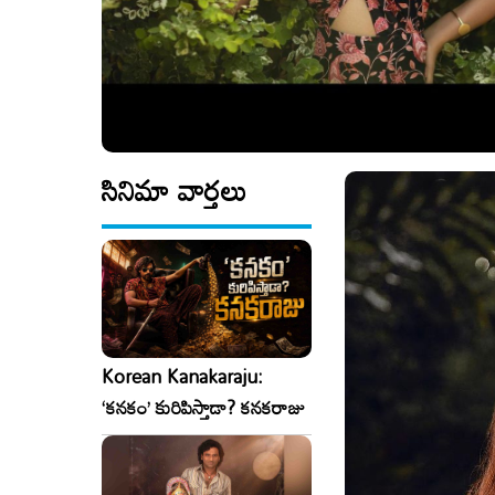
సినిమా వార్తలు
Korean Kanakaraju:
‘కనకం’ కురిపిస్తాడా? కనకరాజు