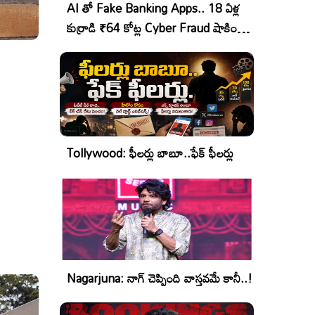
AI తో Fake Banking Apps.. 18 ఏళ్ల
కుర్రాడి ₹64 కోట్ల Cyber Fraud షాకింగ్
ఆపరేషన్!
Tollywood: ఫీలర్లు బాబూ..ఫేక్ ఫీలర్లు
Nagarjuna: నాగ్ చెప్పింది వాస్తవమే కానీ..!