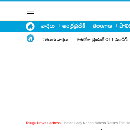
వార్తలు
ఆంధ్రప్రదేశ్
తెలంగాణ
పాలిట
#తెలుగు వార్తలు
#ఈరోజు ట్రెండింగ్ OTT మూవీస్
Telugu News
/
actress
/
Ismart Lady Nabha Natesh Raises The Hea