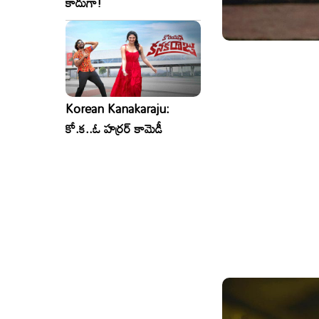
కాదుగా!
Korean Kanakaraju:
కో.క..ఓ హర్రర్ కామెడీ