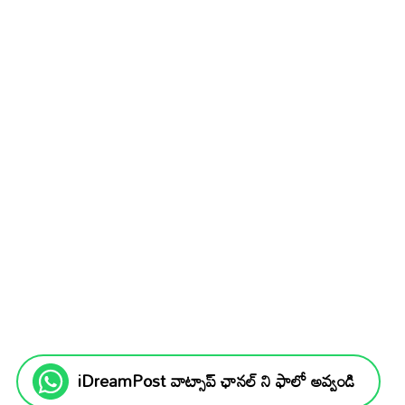
iDreamPost వాట్సాప్ ఛానల్ ని ఫాలో అవ్వండి