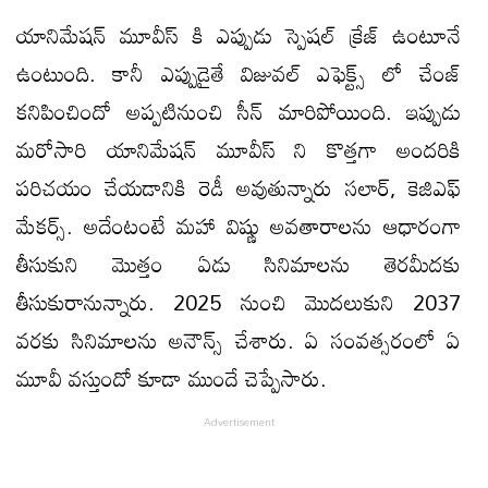
యానిమేషన్ మూవీస్ కి ఎప్పుడు స్పెషల్ క్రేజ్ ఉంటూనే
ఉంటుంది. కానీ ఎప్పుడైతే విజువల్ ఎఫెక్ట్స్ లో చేంజ్
కనిపించిందో అప్పటినుంచి సీన్ మారిపోయింది. ఇప్పుడు
మరోసారి యానిమేషన్ మూవీస్ ని కొత్తగా అందరికి
పరిచయం చేయడానికి రెడీ అవుతున్నారు సలార్, కెజిఎఫ్
మేకర్స్. అదేంటంటే మహా విష్ణు అవతారాలను ఆధారంగా
తీసుకుని మొత్తం ఏడు సినిమాలను తెరమీదకు
తీసుకురానున్నారు. 2025 నుంచి మొదలుకుని 2037
వరకు సినిమాలను అనౌన్స్ చేశారు. ఏ సంవత్సరంలో ఏ
మూవీ వస్తుందో కూడా ముందే చెప్పేసారు.