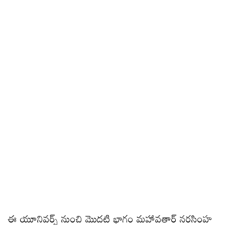
ఈ యూనివర్స్ నుంచి మొదటి భాగం మహావతార్ నరసింహ