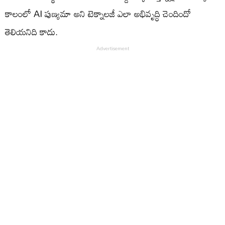
కాలంలో AI పుణ్యమా అని టెక్నాలజీ ఎలా అభివృద్ధి చెందిందో
తెలియనిది కాదు.