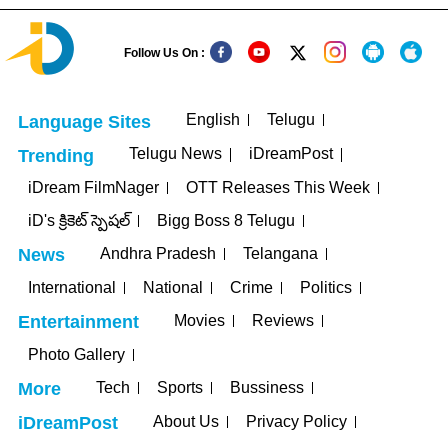
Follow Us On :
English
Telugu
Language Sites
Telugu News
iDreamPost
Trending
iDream FilmNager
OTT Releases This Week
iD's క్రికెట్ స్పెషల్
Bigg Boss 8 Telugu
Andhra Pradesh
Telangana
News
International
National
Crime
Politics
Movies
Reviews
Entertainment
Photo Gallery
Tech
Sports
Bussiness
More
About Us
Privacy Policy
iDreamPost