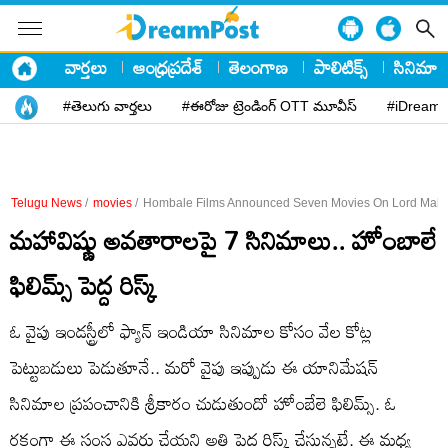
వార్తలు
ఆంధ్రప్రదేశ్
తెలంగాణ
పాలిటిక్స్
సినిమా
#తెలుగు వార్తలు
#ఈరోజు ట్రెండింగ్ OTT మూవీస్
#iDreamP
Telugu News
/
movies
/
Hombale Films Announced Seven Movies On Lord Mah
మహావిష్ణు అవతారాలపై 7 సినిమాలు.. హోంబాలే
ఫిలిమ్స్ పెద్ద రిస్క్
ఓ వైపు ఇండస్ట్రీలో ఫ్యాన్ ఇండియా సినిమాల కోసం వేల కోట్ల
పెట్టుబడులు పెడుతూనే.. మరో వైపు ఇప్పుడు ఈ యానిమేషన్
సినిమాల ప్రపంచానికి శ్రీకారం చుడుతుందో హోంబేలె ఫిలిమ్స్. ఓ
రకంగా ఈ సంస్థ ఎవరు చేయని అతి పెద్ద రిస్క్ చేస్తున్నట్లే. ఈ మధ్య