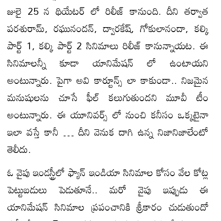
జులై 25 న థియేటర్ లో రిలీజ్ కానుంది. దీని తర్వాత
పరశురామ్, రఘునందన్, ద్వారకేష్, గోకులానందా, కల్కి
పార్ట్ 1, కల్కి పార్ట్ 2 సినిమాలు రిలీజ్ కానున్నాయట. ఈ
సినిమాలన్నీ కూడా యానిమేషన్ లో ఉంటాయని
అంటున్నారు. పైగా అవి కార్టూన్స్ లా కాకుండా.. నిజమైన
మనుషులను చూసే ఫీల్ కలుగుతుందని మూవీ టీం
అంటున్నారు. ఈ యూనివర్స్ లో నుంచి కనీసం ఒక్కటైనా
ఇలా వస్తే కానీ … దీని వెనుక దాగి ఉన్న నిజానిజాలేంటో
తెలీదు.
ఓ వైపు ఇండస్ట్రీలో ఫ్యాన్ ఇండియా సినిమాల కోసం వేల కోట్ల
పెట్టుబడులు పెడుతూనే.. మరో వైపు ఇప్పుడు ఈ
యానిమేషన్ సినిమాల ప్రపంచానికి శ్రీకారం చుడుతుందో