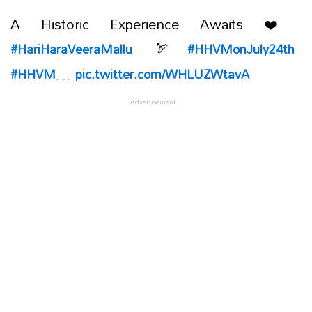
A Historic Experience Awaits ❤️
🏹
#HariHaraVeeraMallu
#HHVMonJuly24th
…
#HHVM
pic.twitter.com/WHLUZWtavA