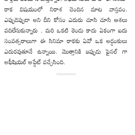
రాక విషయంలో నిరాశ చెందిన మాట వాస్తవం.
ఎప్పుడెప్పుడా అని దీని కోసం ఎదురు చూసి చూసి ఆశలు
వదిలేసుకున్నారు . మరి ఒకటి రెండు కాదు ఏకంగా ఐదు
సంవత్సరాలుగా ఈ సినిమా రాకకు ఏవో ఒక అడ్డంకులు
ఎదురవుతూనే ఉన్నాయి. మొత్తానికి ఇప్పుడు ఫైనల్ గా
అఫీషియల్ అప్డేట్ వచ్చేసింది.