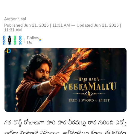
Author :
sai
Published Jun 21, 2025 | 11:31 AM
⚊
Updated
Jun 21, 2025 |
11:31 AM
Follow
|
Us
గత కొద్దీ రోజులుగా హరి హర వీరమల్లు రాక గురించి ఎన్నో
వార్తలు వింటూనే వస్తున్నాం. అభిమానులు కూడా ఈ సినిమా