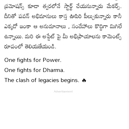
ప్రమోషన్స్ కూడా త్వరలోనే స్టార్ట్ చేయనున్నారు మేకర్స్.
దీనితో పవన్ అభిమానులు కాస్త ఊపిరి పీల్చుకున్నారు కానీ
ఎక్కడో ఇంకా ఆ అనుమానాలు , సందేహాలు కొద్దిగా మిగిలే
ఉన్నాయి. మరి ఈ అప్డేట్ పై మీ అభిప్రాయాలను కామెంట్స్
రూపంలో తెలియజేయండి.
One fights for Power.
One fights for Dharma.
The clash of legacies begins. 🔥