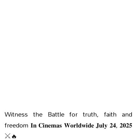
Witness the Battle for truth, faith and
freedom 𝐈𝐧 𝐂𝐢𝐧𝐞𝐦𝐚𝐬 𝐖𝐨𝐫𝐥𝐝𝐰𝐢𝐝𝐞 𝐉𝐮𝐥𝐲 𝟐𝟒, 𝟐𝟎𝟐𝟓
⚔️🔥