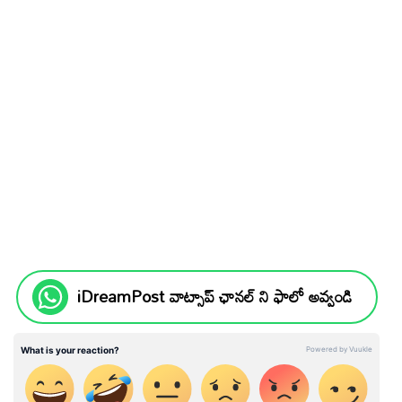
iDreamPost వాట్సాప్ ఛానల్ ని ఫాలో అవ్వండి