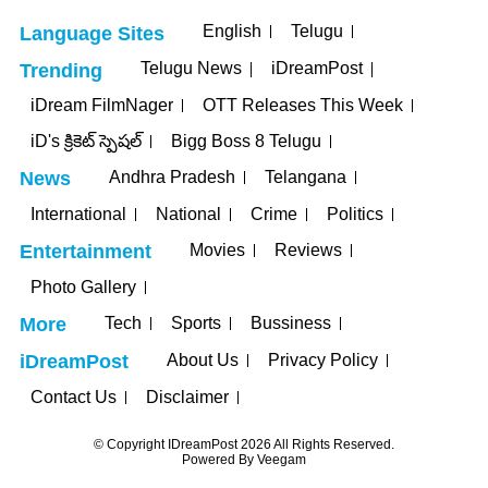
English
Telugu
Language Sites
Telugu News
iDreamPost
Trending
iDream FilmNager
OTT Releases This Week
iD's క్రికెట్ స్పెషల్
Bigg Boss 8 Telugu
Andhra Pradesh
Telangana
News
International
National
Crime
Politics
Movies
Reviews
Entertainment
Photo Gallery
Tech
Sports
Bussiness
More
About Us
Privacy Policy
iDreamPost
Contact Us
Disclaimer
© Copyright IDreamPost 2026 All Rights Reserved.
Powered By
Veegam