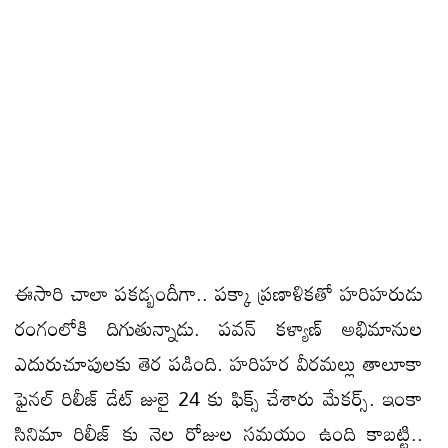
ఈసారి చాలా పకడ్బందీగా.. పక్కా ప్రణాళికతో హరిహరుడు
రంగంలోకి దిగుతున్నాడు. పవన్ కళ్యాణ్ అభిమానుల
ఎదురుచూపులకు తెర పడింది. హరిహర వీరమల్లు తాలూకా
ఫైనల్ రిలీజ్ డేట్ జులై 24 కు ఫిక్స్ చేశారు మేకర్స్. ఇంకా
సినిమా రిలీజ్ కు నెల రోజుల సమయం ఉంది కాబట్టి..