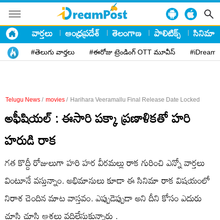
వార్తలు
ఆంధ్రప్రదేశ్
తెలంగాణ
పాలిటిక్స్
సినిమా
#తెలుగు వార్తలు
#ఈరోజు ట్రెండింగ్ OTT మూవీస్
#iDreamP
Telugu News
/
movies
/
Harihara Veeramallu Final Release Date Locked
అఫీషియల్ : ఈసారి పక్కా ప్రణాళికతో హరి
హరుడి రాక
గత కొద్దీ రోజులుగా హరి హర వీరమల్లు రాక గురించి ఎన్నో వార్తలు
వింటూనే వస్తున్నాం. అభిమానులు కూడా ఈ సినిమా రాక విషయంలో
నిరాశ చెందిన మాట వాస్తవం. ఎప్పుడెప్పుడా అని దీని కోసం ఎదురు
చూసి చూసి ఆశలు వదిలేసుకున్నారు .