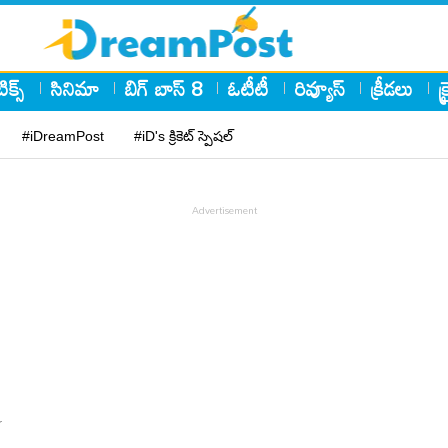
ిక్స్
సినిమా
బిగ్ బాస్ 8
ఓటీటీ
రివ్యూస్
క్రీడలు
క
#iDreamPost
#iD's క్రికెట్ స్పెషల్
r