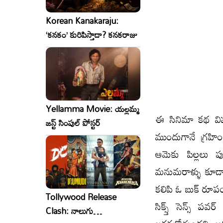
Korean Kanakaraju:
‘కనకం’ కురిపిస్తాడా? కనకరాజు
Yellamma Movie: యల్లమ్మ
ఈ సినిమా కథ విష
జస్ట్ సింపుల్ పోస్టర్
ముందుగానే గ్రహిం
ఆమెకు పిల్లలు పుట
మనుమరాళ్ళు కూడా 
కలిపి ఓ బుక్ రూపంల
Tollywood Release
సిక్స్త్ సెన్స్ 
Clash: నాలుగు