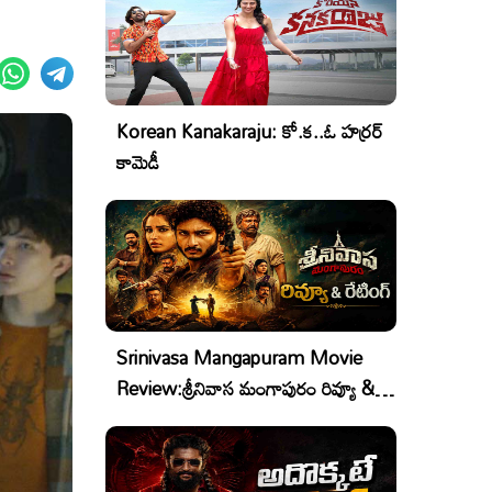
Korean Kanakaraju: కో.క..ఓ హర్రర్
కామెడీ
Srinivasa Mangapuram Movie
Review:శ్రీనివాస మంగాపురం రివ్యూ &
రేటింగ్