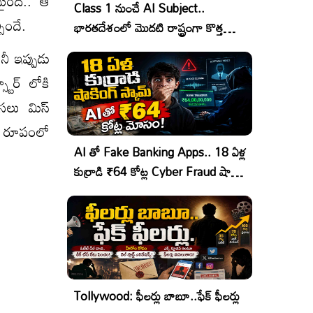
మైంది.. ఆ
Class 1 నుంచే AI Subject..
ిందే.
భారతదేశంలో మొదటి రాష్ట్రంగా కొత్త
చరిత్ర!
ీ ఇప్పుడు
టార్ లోకి
అసలు మిస్
్ రూపంలో
AI తో Fake Banking Apps.. 18 ఏళ్ల
కుర్రాడి ₹64 కోట్ల Cyber Fraud షాకింగ్
ఆపరేషన్!
Tollywood: ఫీలర్లు బాబూ..ఫేక్ ఫీలర్లు