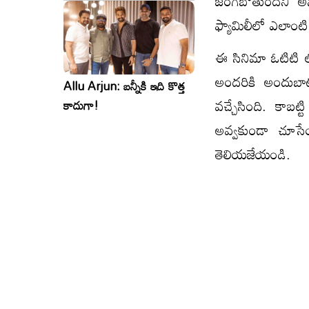
జరగబోతుందని అని
సినిమాలు..ఒకేసారి..ఎందుకో?
ఫ్యామిలీలో ఎలాంటి
ఈ సినిమా ఓటిటి లో
అందరికి అందుబాటు
Allu Arjun: బన్నీకి ఇది కొత్త
వచ్చేసింది. కాబట
కాదుగా!
అవ్వకుండా చూసే
తెలియజేయండి.