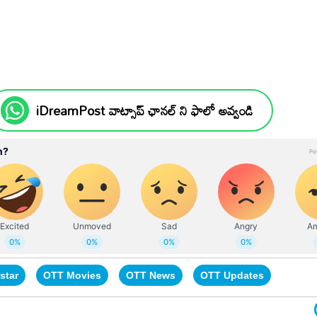
iDreamPost వాట్సాప్ ఛానల్ ని ఫాలో అవ్వండి
star
OTT Movies
OTT News
OTT Updates