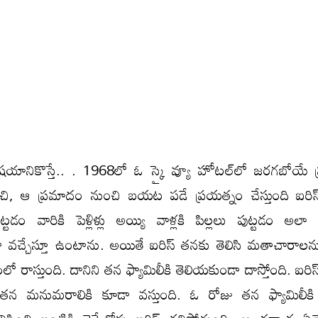
యానికొస్తే.. . 1968లో ఓ స్కై వ్యూ హోటల్‌లో జరగబోయే ప్
చి, ఆ ప్ర‌మాదం నుంచి బ‌య‌ట పడే ప్రయత్నం చేస్తుంది ఐరిస్
్టడం వారికి పెళ్లిళ్లు అయ్యి వాళ్లకి పిల్లలు పుట్టడం అలా
వచ్చేస్తూ ఉంటాను. అయితే ఐరిస్ తనకు తెలిసి మతాచారాలను 
ో రాస్తుంది. దానిని తన ఫ్యామిలీకి తెలియకుండా దాస్తోంది. ఐరి
పవర్ తన మనుమరాలికి కూడా వస్తుంది. ఓ రోజు తన ఫ్యామిలీక