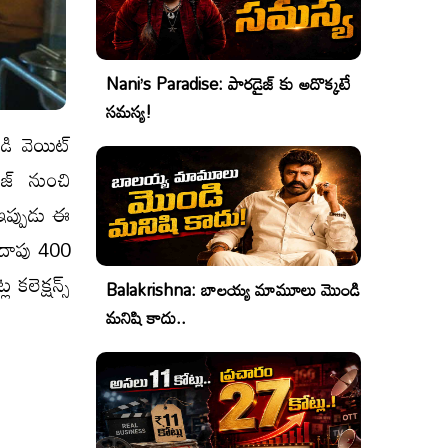
Nani’s Paradise: పారడైజ్ కు అదొక్కటే
సమస్య!
డి వెయిట్
ైజ్ నుంచి
 ఇప్పుడు ఈ
దాదాపు 400
 కలెక్షన్స్
Balakrishna: బాలయ్య మామూలు మొండి
మనిషి కాదు..