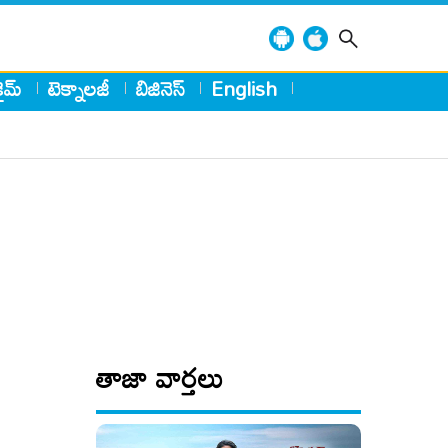
్రైమ్
టెక్నాలజీ
బిజినెస్
English
తాజా వార్తలు