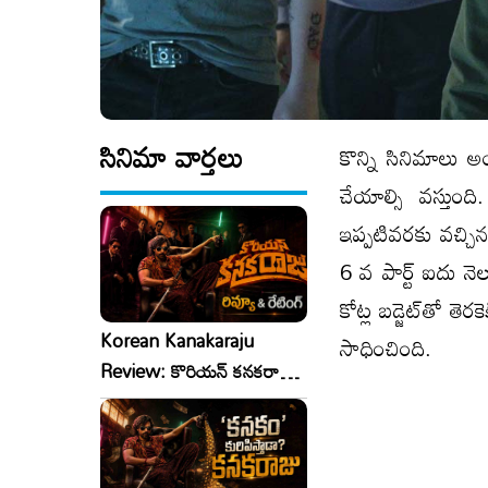
సినిమా వార్తలు
కొన్ని సినిమాలు అ
చేయాల్సి వస్తుం
ఇప్పటివరకు వచ్చిన
6 వ పార్ట్ ఐదు నె
కోట్ల బ‌డ్జెట్‌తో త
Korean Kanakaraju
సాధించింది.
Review: కొరియన్ కనకరాజు
రివ్యూ & రేటింగ్!