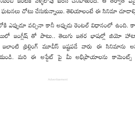
పించి ఇంటికి వెళ్ళేలోపు ఐరిస్ చనిపోతుంది. ఆ తర్వాత ఏ
 ఘ‌ట‌న‌లు చోటు చేసుకున్నాయి. తెలియాలంటే ఈ సినిమా చూడాల్స
కి ఎప్పుడూ వచ్చినా కానీ అప్పుడు రెంటల్ విధానంలో ఉంది. కాన
లో ఇంగ్లీష్ తో పాటు.. తెలుగు ఇత‌ర భాష‌ల్లో జియో హాట్స్
్టి ఇలాంటి థ్రిల్లింగ్ మూవీస్ ఇష్టపడే వారు ఈ సినిమాను 
యండి. మరి ఈ అప్డేట్ పై మీ అభిప్రాయాలను కామెంట్స