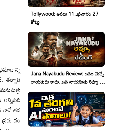
Tollywood: అసలు 11..ప్రచారం 27
కోట్లు
రమాదాన్ని
Jana Nayakudu Review: జనం మెచ్చే
. త‌ర్వాత
నాయకుడు కాదు..జన నాయకుడు రివ్యూ &
 మనుమళ్లు
రేటింగ్!
అన్నిటిని
స్ లానే తన
ి ప్రమాదం