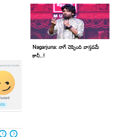
Nagarjuna: నాగ్ చెప్పింది వాస్తవమే
కానీ..!