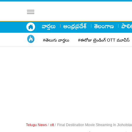
వార్తలు
ఆంధ్రప్రదేశ్
తెలంగాణ
పాలిట
#తెలుగు వార్తలు
#ఈరోజు ట్రెండింగ్ OTT మూవీస్
Telugu News
/
ott
/
Final Destination Movie Streaming In Jiohotsta