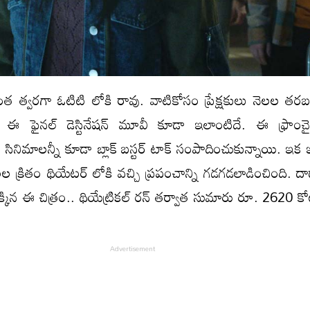
ంత త్వరగా ఓటిటి లోకి రావు. వాటికోసం ప్రేక్షకులు నెలల తరబ
ది. ఈ ఫైనల్ డెస్టినేషన్ మూవీ కూడా ఇలాంటిదే. ఈ ఫ్రాంచ
 సినిమాలన్నీ కూడా బ్లాక్ బస్టర్ టాక్ సంపాదించుకున్నాయి. ఇక
లల క్రితం థియేటర్ లోకి వచ్చి ప్రపంచాన్ని గడగడలాడించింది. 
ెర‌కెక్కిన ఈ చిత్రం.. థియేట్రికల్ రన్ తర్వాత సుమారు రూ. 2620 కోట్ల