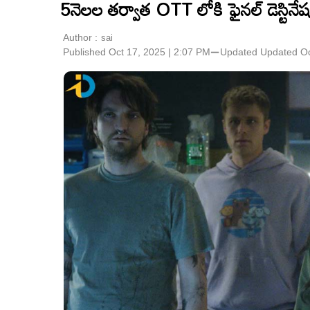
5నెలల తర్వాత OTT లోకి ఫైనల్ డెస్టినేష
Author :
sai
Published Oct 17, 2025 | 2:07 PM
⚊
Updated
Updated Oc