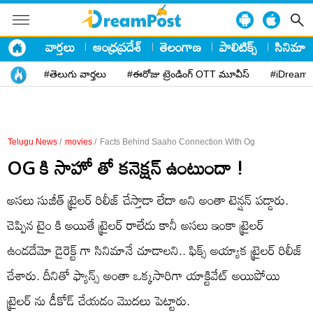
వార్తలు
ఆంధ్రప్రదేశ్
తెలంగాణ
పాలిటిక్స్
సినిమా
#తెలుగు వార్తలు
#ఈరోజు ట్రెండింగ్ OTT మూవీస్
#iDreamP
Telugu News
/
movies
/
Facts Behind Saaho Connection With Og
OG కి సాహో తో కనెక్షన్ ఉంటుందా !
అసలు సుజీత్ ట్రైలర్ రిలీజ్ చేస్తాడా లేదా అని అంతా టెన్షన్ పడ్డారు.
చెప్పిన టైం కి అయితే ట్రైలర్ రాలేదు కానీ అసలు ఇంకా ట్రైలర్
ఉండదేమో డైరెక్ట్ గా సినిమానే చూడాలని.. ఫిక్స్ అయ్యాక ట్రైలర్ రిలీజ్
చేశారు. దీనితో ఫ్యాన్స్ అంతా ఒక్కసారిగా యాక్టివేట్ అయిపోయి
ట్రైలర్ ను డీకోడ్ చేయడం మొదలు పెట్టారు.