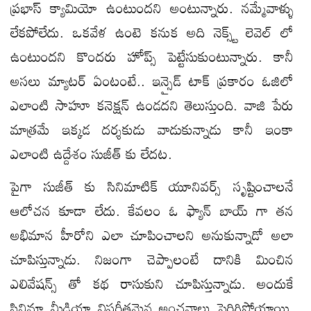
ప్రభాస్ క్యామియో ఉంటుందని అంటున్నారు. నమ్మేవాళ్ళు
లేకపోలేదు. ఒకవేళ ఉంటె కనుక అది నెక్స్ట్ లెవెల్ లో
ఉంటుందని కొందరు హోప్స్ పెట్టేసుకుంటున్నారు. కానీ
అసలు మ్యాటర్ ఏంటంటే.. ఇన్సైడ్ టాక్ ప్రకారం ఓజిలో
ఎలాంటి సాహూ కనెక్షన్ ఉండదని తెలుస్తుంది. వాజి పేరు
మాత్రమే ఇక్కడ దర్శకుడు వాడుకున్నాడు కానీ ఇంకా
ఎలాంటి ఉద్దేశం సుజీత్ కు లేదట.
పైగా సుజీత్ కు సినిమాటిక్ యూనివర్స్ సృష్టించాలనే
ఆలోచన కూడా లేదు. కేవలం ఓ ఫ్యాన్ బాయ్ గా తన
అభిమాన హీరోని ఎలా చూపించాలని అనుకున్నాడో అలా
చూపిస్తున్నాడు. నిజంగా చెప్పాలంటే దానికి మించిన
ఎలివేషన్స్ తో కథ రాసుకుని చూపిస్తున్నాడు. అందుకే
సినిమా మీడియా విపరీతమైన అంచనాలు పెరిగిపోయాయి.