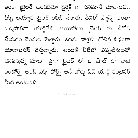
ఇంకా ట్రైలర్ ఉండదేమో డైరెక్ట్ గా సినిమానే చూడాలని..
ఫిక్స్ అయ్యాక ట్రైలర్ రిలీజ్ చేశారు. దీనితో ఫ్యాన్స్ అంతా
ఒక్కసారిగా యాక్టివేట్ అయిపోయి ట్రైలర్ ను డీకోడ్
చేయడం మొదలు పెట్టారు. కథను వాళ్లకు తోచిన విధంగా
యానాలసిస్ చేస్తున్నారు. అయితే వీటిలో ఎప్పటినుంచో
వినిపిస్తున్న మాట. పైగా ట్రైలర్ లో ఓ షాట్ లో వాజి
ఇంపోర్ట్స్ అండ్ ఎక్స్ పోర్ట్స్ అనే బోర్డు షిప్ యార్డ్ కంటైనర్
మీద ఉంటుంది.