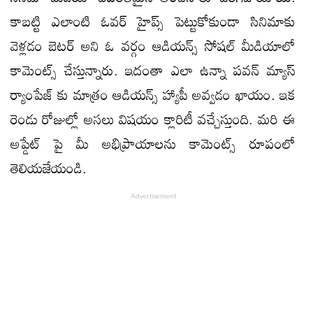
కాబట్టి ఎలాంటి ఓవర్ హైప్స్ పెట్టుకోకుండా సినిమాకు
వెళ్లడం బెటర్ అని ఓ వర్గం ఆడియన్స్ సోషల్ మీడియాలో
కామెంట్స్ చేస్తున్నారు. ఇదంతా ఎలా ఉన్నా పవన్ మ్యాస్
ర్యాంపేజ్ కు మాత్రం ఆడియన్స్ హ్యాపీ అవ్వడం ఖాయం. ఇక
రెండు రోజుల్లో అసలు విషయం క్లారిటీ వచ్చేస్తుంది. మరి ఈ
అప్డేట్ పై మీ అభిప్రాయాలను కామెంట్స్ రూపంలో
తెలియజేయండి.