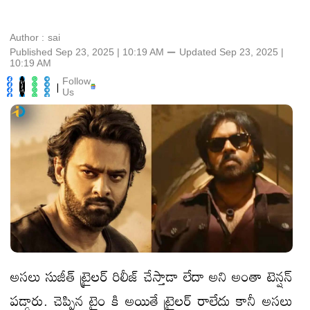
Author :
sai
Published Sep 23, 2025 | 10:19 AM
⚊
Updated
Sep 23, 2025 |
10:19 AM
Follow
|
Us
అసలు సుజీత్ ట్రైలర్ రిలీజ్ చేస్తాడా లేదా అని అంతా టెన్షన్
పడ్డారు. చెప్పిన టైం కి అయితే ట్రైలర్ రాలేదు కానీ అసలు