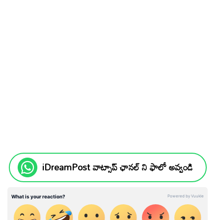
iDreamPost వాట్సాప్ ఛానల్ ని ఫాలో అవ్వండి