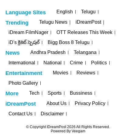
English
Telugu
Language Sites
Telugu News
iDreamPost
Trending
iDream FilmNager
OTT Releases This Week
iD's క్రికెట్ స్పెషల్
Bigg Boss 8 Telugu
Andhra Pradesh
Telangana
News
International
National
Crime
Politics
Movies
Reviews
Entertainment
Photo Gallery
Tech
Sports
Bussiness
More
About Us
Privacy Policy
iDreamPost
Contact Us
Disclaimer
© Copyright IDreamPost 2026 All Rights Reserved.
Powered By
Veegam