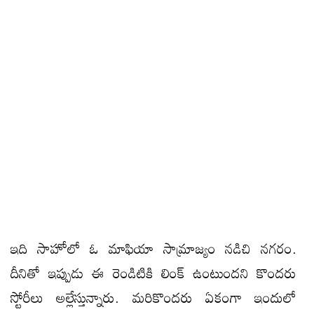
ఇది సాహోలో ఓ మాఫియా సామ్రాజ్యం నడిచి నగరం.
దీనితో ఇప్పుడు ఈ రెండిటికి లింక్ ఉంటుందని కొందరు
స్టోరీలు అల్లేస్తున్నారు. మరికొందరు ఏకంగా ఇందులో