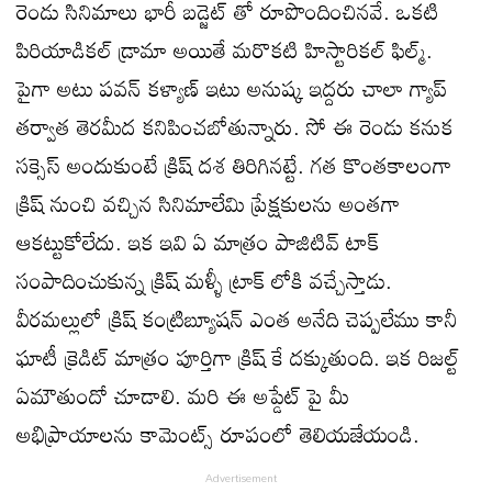
రెండు సినిమాలు భారీ బడ్జెట్ తో రూపొందించినవే. ఒకటి
పిరియాడికల్ డ్రామా అయితే మరొకటి హిస్టారికల్ ఫిల్మ్.
పైగా అటు పవన్ కళ్యాణ్ ఇటు అనుష్క ఇద్దరు చాలా గ్యాప్
తర్వాత తెరమీద కనిపించబోతున్నారు. సో ఈ రెండు కనుక
సక్సెస్ అందుకుంటే క్రిష్ దశ తిరిగినట్టే. గత కొంతకాలంగా
క్రిష్ నుంచి వచ్చిన సినిమాలేమి ప్రేక్షకులను అంతగా
ఆకట్టుకోలేదు. ఇక ఇవి ఏ మాత్రం పాజిటివ్ టాక్
సంపాదించుకున్న క్రిష్ మళ్ళీ ట్రాక్ లోకి వచ్చేస్తాడు.
వీరమల్లులో క్రిష్ కంట్రిబ్యూషన్ ఎంత అనేది చెప్పలేము కానీ
ఘాటీ క్రెడిట్ మాత్రం పూర్తిగా క్రిష్ కే దక్కుతుంది. ఇక రిజల్ట్
ఏమౌతుందో చూడాలి. మరి ఈ అప్డేట్ పై మీ
అభిప్రాయాలను కామెంట్స్ రూపంలో తెలియజేయండి.