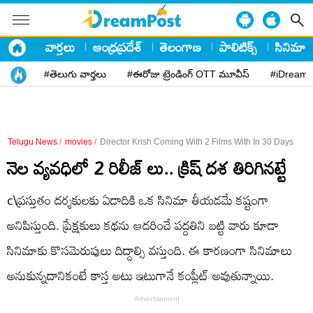
వార్తలు
ఆంధ్రప్రదేశ్
తెలంగాణ
పాలిటిక్స్
సినిమా
#తెలుగు వార్తలు
#ఈరోజు ట్రెండింగ్ OTT మూవీస్
#iDreamP
Telugu News
/
movies
/
Director Krish Coming With 2 Films With In 30 Days
నెల వ్యవధిలో 2 రిలీజ్ లు.. క్రిష్ దశ తిరిగినట్టే
c\ప్రస్తుతం దర్శకులకు ఏడాదికి ఒక సినిమా తీయడమే కష్టంగా
అనిపిస్తుంది. ప్రేక్షకులు కథను ఆదరించే పద్దతిని బట్టి వారు కూడా
సినిమాకు కొసమెరుపులు దిద్దాల్సి వస్తుంది. ఈ కారణంగా సినిమాలు
అనుకున్నదానికంటే కాస్త అటు ఇటుగానే కంప్లీట్ అవుతున్నాయి.