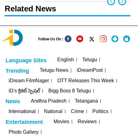
Related News
Follow Us On :
English
Telugu
Language Sites
Telugu News
iDreamPost
Trending
iDream FilmNager
OTT Releases This Week
iD's క్రికెట్ స్పెషల్
Bigg Boss 8 Telugu
Andhra Pradesh
Telangana
News
International
National
Crime
Politics
Movies
Reviews
Entertainment
Photo Gallery