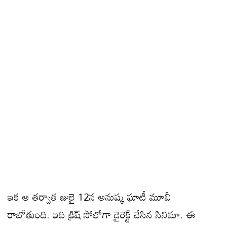
ఇక ఆ తర్వాత జులై 12న అనుష్క ఘాటీ మూవీ
రాబోతుంది. ఇది క్రిష్ సోలోగా డైరెక్ట్ చేసిన సినిమా. ఈ