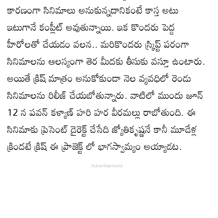
కారణంగా సినిమాలు అనుకున్నదానికంటే కాస్త అటు
ఇటుగానే కంప్లీట్ అవుతున్నాయి. ఇక కొందరు పెద్ద
హీరోలతో చేయడం వలన.. మరికొందరు స్క్రిప్ట్ పరంగా
సినిమాలను ఆలస్యంగా తెర మీదకు తీసుకు వస్తూ ఉంటారు.
అయితే క్రిష్ మాత్రం అనుకోకుండా నెల వ్యవధిలో రెండు
సినిమాలను రిలీజ్ చేయబోతున్నారు. వాటిలో ముందు జూన్
12 న పవన్ కళ్యాణ్ హరి హర వీరమల్లు రాబోతుంది. ఈ
సినిమాకు ప్రెసెంట్ డైరెక్ట్ చేసేది జ్యోతికృష్ణనే కానీ మూడేళ్ల
క్రిందటే క్రిష్ ఈ ప్రాజెక్ట్ లో భాగస్వామ్యం అయ్యాడట.