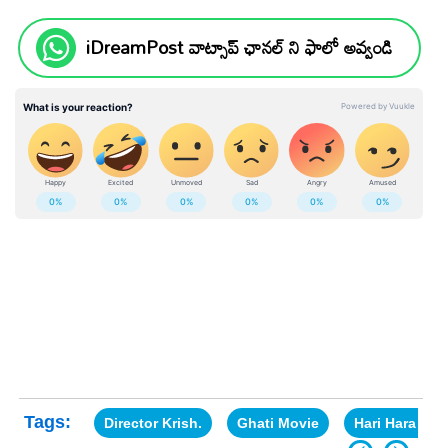
iDreamPost వాట్సాప్ ఛానల్ ని ఫాలో అవ్వండి
Tags:
Director Krish.
Ghati Movie
Hari Hara Vee