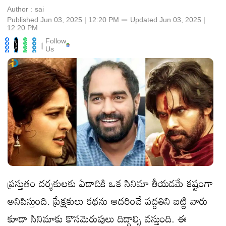
Author :
sai
Published Jun 03, 2025 | 12:20 PM
⚊
Updated
Jun 03, 2025 |
12:20 PM
Follow
|
Us
ప్రస్తుతం దర్శకులకు ఏడాదికి ఒక సినిమా తీయడమే కష్టంగా
అనిపిస్తుంది. ప్రేక్షకులు కథను ఆదరించే పద్దతిని బట్టి వారు
కూడా సినిమాకు కొసమెరుపులు దిద్దాల్సి వస్తుంది. ఈ