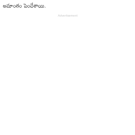
అమాంతం పెంచేశాయి.