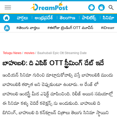
వార్తలు
ఆంధ్రప్రదేశ్
తెలంగాణ
పాలిటిక్స్
సినిమా
#తెలుగు వార్తలు
#ఈరోజు ట్రెండింగ్ OTT మూవీస్
#iDreamP
Telugu News
/
movies
/
Baahubali Epic Ott Streaming Date
బాహుబలి: ది ఎపిక్ OTT స్ట్రీమింగ్ డేట్ ఇదే
ఇండియన్ సినిమా గురించి మాట్లాడుకోవాల్సి వస్తే బాహుబలికి ముందు
బాహుబలికి తర్వాత అని చెప్పుకుంటూ ఉంటారు. ఆ రేంజ్ లో
బాహుబలి ఇండస్ట్రీ మీద ఎఫెక్ట్ చూపించింది. రిలీజ్ అయిన సమయాల్లో
ఈ సినిమా కళ్ళు చెదిరే కలెక్షన్స్ ను అందుకుంది. బాహుబలి ది
బిగినింగ్, బాహుబలి ది కన్‌క్లూజన్ చిత్రాలు తెలుగు సినిమా స్థాయిని