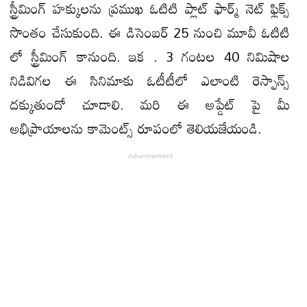
స్ట్రీమింగ్ హక్కులను ప్రముఖ ఓటిటి ప్లాట్ ఫార్మ్ నెట్ ఫ్లిక్స్
సొంతం చేసుకుంది. ఈ డిసెంబర్ 25 నుంచి మూవీ ఓటిటి
లో స్ట్రీమింగ్ కానుంది. ఇక . 3 గంటల 40 నిమిషాల
నిడివిగల ఈ సినిమాకు ఓటీటీలో ఎలాంటి రెస్పాన్స్
దక్కుతుందో చూడాలి. మరి ఈ అప్డేట్ పై మీ
అభిప్రాయాలను కామెంట్స్ రూపంలో తెలియజేయండి.