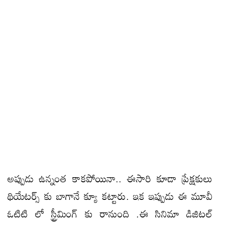
అప్పుడు ఉన్నంత కాకపోయినా.. ఈసారి కూడా ప్రేక్షకులు
థియేటర్స్ కు బాగానే క్యూ కట్టారు. ఇక ఇప్పుడు ఈ మూవీ
ఓటిటి లో స్ట్రీమింగ్ కు రానుంది .ఈ సినిమా డిజిటల్