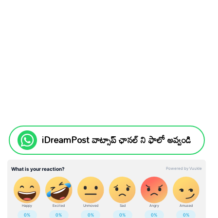
iDreamPost వాట్సాప్ ఛానల్ ని ఫాలో అవ్వండి