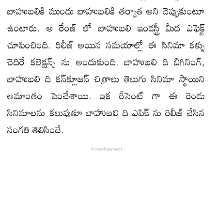
బాహుబలికి ముందు బాహుబలికి తర్వాత అని చెప్పుకుంటూ
ఉంటారు. ఆ రేంజ్ లో బాహుబలి ఇండస్ట్రీ మీద ఎఫెక్ట్
చూపించింది. రిలీజ్ అయిన సమయాల్లో ఈ సినిమా కళ్ళు
చెదిరే కలెక్షన్స్ ను అందుకుంది. బాహుబలి ది బిగినింగ్,
బాహుబలి ది కన్‌క్లూజన్ చిత్రాలు తెలుగు సినిమా స్థాయిని
అమాంతం పెంచేశాయి. ఇక రీసెంట్ గా ఈ రెండు
సినిమాలను కలుపుతూ బాహుబలి ది ఎపిక్ ను రిలీజ్ చేసిన
సంగతి తెలిసిందే.