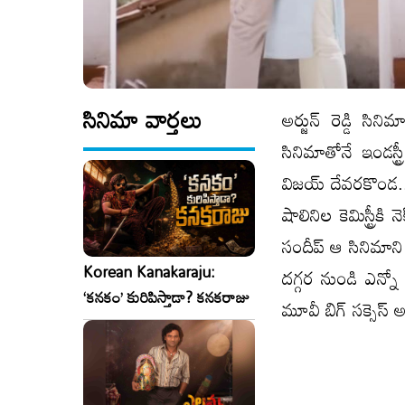
సినిమా వార్తలు
అర్జున్ రెడ్డి సి
సినిమాతోనే ఇండస్
విజయ్ దేవరకొండ.. 
షాలినిల కెమిస్ట్రీ
సందీప్ ఆ సినిమాని త
Korean Kanakaraju:
దగ్గర నుండి ఎన్నో 
‘కనకం’ కురిపిస్తాడా? కనకరాజు
మూవీ బిగ్ సక్సెస్ 