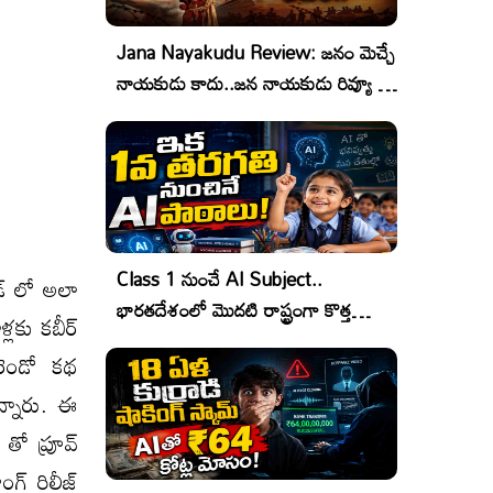
Jana Nayakudu Review: జనం మెచ్చే
నాయకుడు కాదు..జన నాయకుడు రివ్యూ &
రేటింగ్!
Class 1 నుంచే AI Subject..
డ్ లో అలా
భారతదేశంలో మొదటి రాష్ట్రంగా కొత్త
లకు కబీర్
చరిత్ర!
 రెండో కథ
ున్నారు. ఈ
తో ప్రూవ్
ంగ్ రిలీజ్