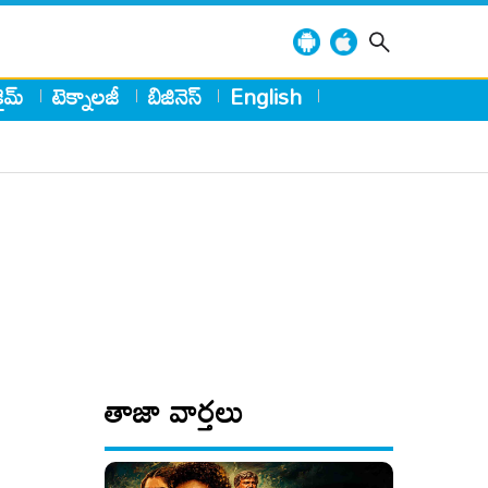
్రైమ్
టెక్నాలజీ
బిజినెస్
English
తాజా వార్తలు