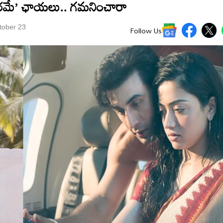
మధురమే’ ఛాయలు.. గమనించారా
tober 23
Follow Us