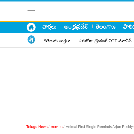
వార్తలు
ఆంధ్రప్రదేశ్
తెలంగాణ
పాలిట
#తెలుగు వార్తలు
#ఈరోజు ట్రెండింగ్ OTT మూవీస్
Telugu News
/
movies
/
Animal First Single Reminds Arjun Red