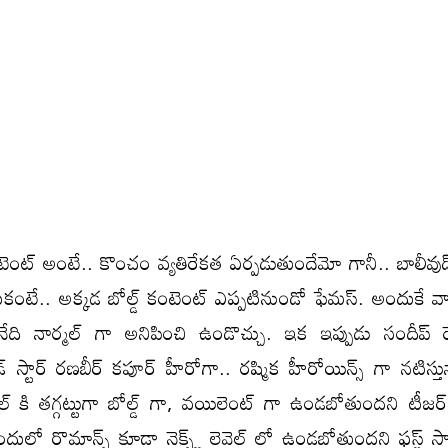
ంటెంట్ అంటే.. కొంచం వ్యతిరేకత ఏర్పడుతుందేమో గానీ.. బాలీవు
టే.. అక్కడ బోల్డ్ కంటెంట్ ఎప్పటినుండో ఫేమస్. అందుకే వాళ్
అనేది నార్మల్ గా అనిపించి ఉండొచ్చు. ఇక ఇప్పుడు సందీప్
 స్టార్ రణబీర్ కపూర్ హీరోగా.. రష్మిక హీరోయిన్స్ గా నటిస్త
్ కి తగ్గట్టుగా బోల్డ్ గా, వయిలెంట్ గా ఉండబోతుందని టీజర్ 
ందులో రొమాన్స్ కూడా నెక్స్ట్ లెవెల్ లో ఉండబోతుందని ఫస్ట్ సా