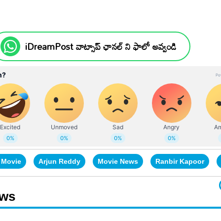
iDreamPost వాట్సాప్ ఛానల్ ని ఫాలో అవ్వండి
 Movie
Arjun Reddy
Movie News
Ranbir Kapoor
ews