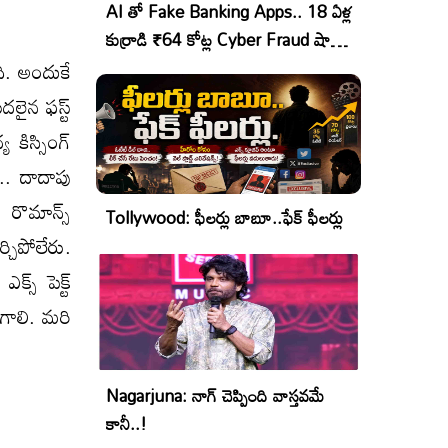
AI తో Fake Banking Apps.. 18 ఏళ్ల
కుర్రాడి ₹64 కోట్ల Cyber Fraud షాకింగ్
ఆపరేషన్!
ి. అందుకే
దలైన ఫస్ట్
కిస్సింగ్
.. దాదాపు
 రొమాన్స్
Tollywood: ఫీలర్లు బాబూ..ఫేక్ ఫీలర్లు
చిపోలేరు.
స్ పెక్ట్
గాలి. మరి
Nagarjuna: నాగ్ చెప్పింది వాస్తవమే
కానీ..!