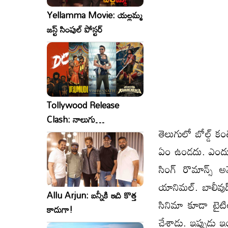
Yellamma Movie: యల్లమ్మ
జస్ట్ సింపుల్ పోస్టర్
Tollywood Release
Clash: నాలుగు
తెలుగులో బోల్డ్ క
సినిమాలు..ఒకేసారి..ఎందుకో?
ఏం ఉండదు. ఎందుకం
సింగ్ రొమాన్స్ 
యానిమల్. బాలీవుడ్
Allu Arjun: బన్నీకి ఇది కొత్త
సినిమా కూడా టైటిల
కాదుగా!
చేశాడు. ఇప్పుడు ఇ