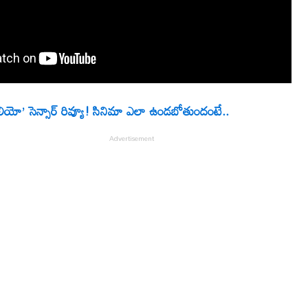
లియో’ సెన్సార్ రివ్యూ! సినిమా ఎలా ఉండబోతుందంటే..