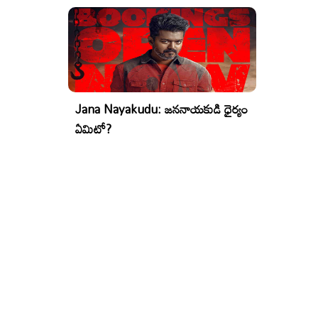
Jana Nayakudu: జననాయకుడి ధైర్యం
ఏమిటో?