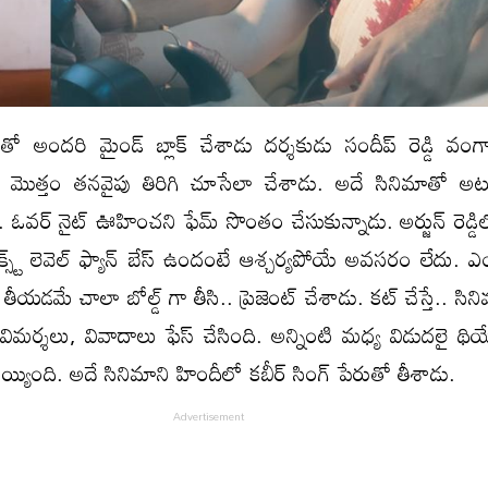
నిమాతో అందరి మైండ్ బ్లాక్ చేశాడు దర్శకుడు సందీప్ రెడ్డి వ
ట్రీ మొత్తం తనవైపు తిరిగి చూసేలా చేశాడు. అదే సినిమాతో అ
ఓవర్ నైట్ ఊహించని ఫేమ్ సొంతం చేసుకున్నాడు. అర్జున్ రెడ్డి
కి నెక్స్ట్ లెవెల్ ఫ్యాన్ బేస్ ఉందంటే ఆశ్చర్యపోయే అవసరం లేదు. 
ీయడమే చాలా బోల్డ్ గా తీసి.. ప్రెజెంట్ చేశాడు. కట్ చేస్తే.. సినిమ
విమర్శలు, వివాదాలు ఫేస్ చేసింది. అన్నింటి మధ్య విడుదలై థియే
అయ్యింది. అదే సినిమాని హిందీలో కబీర్ సింగ్ పేరుతో తీశాడు.