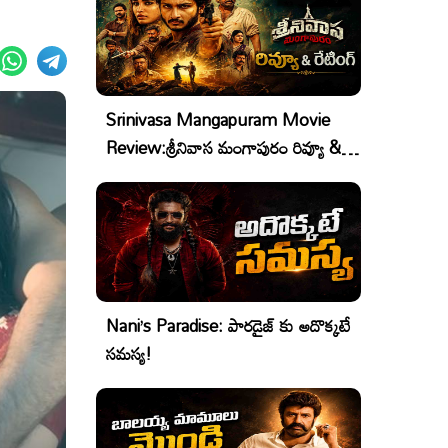
Srinivasa Mangapuram Movie
Review:శ్రీనివాస మంగాపురం రివ్యూ &
రేటింగ్
Nani’s Paradise: పారడైజ్ కు అదొక్కటే
సమస్య!