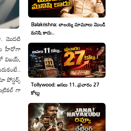
Balakrishna: బాలయ్య మామూలు మొండి
మనిషి కాదు..
ంగా. మొదటి
టు హీరోగా
లో విజయ్,
ఎందుకంటే..
ా పోస్టర్స్
Tollywood: అసలు 11..ప్రచారం 27
ట్రికల్ గా
కోట్లు