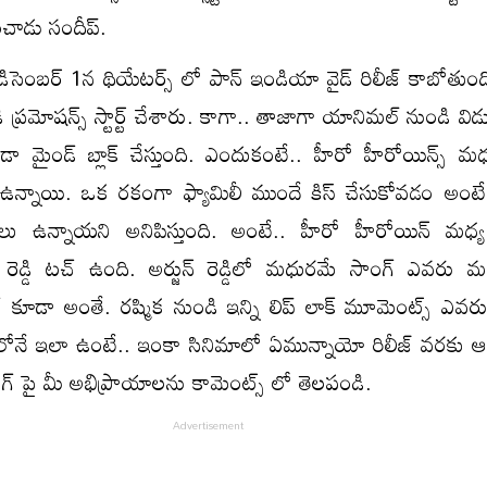
ంచాడు సందీప్.
ిసెంబర్ 1న థియేటర్స్ లో పాన్ ఇండియా వైడ్ రిలీజ్ కాబోతుంద
ి ప్రమోషన్స్ స్టార్ట్ చేశారు. కాగా.. తాజాగా యానిమల్ నుండి విడు
 మైండ్ బ్లాక్ చేస్తుంది. ఎందుకంటే.. హీరో హీరోయిన్స్ మధ్య 
ఉన్నాయి. ఒక రకంగా ఫ్యామిలీ ముందే కిస్ చేసుకోవడం అంటే
ోలికలు ఉన్నాయని అనిపిస్తుంది. అంటే.. హీరో హీరోయిన్ మధ్య
రెడ్డి టచ్ ఉంది. అర్జున్ రెడ్డిలో మధురమే సాంగ్ ఎవరు మర్
డా అంతే. రష్మిక నుండి ఇన్ని లిప్ లాక్ మూమెంట్స్ ఎవరు ఎక్
లోనే ఇలా ఉంటే.. ఇంకా సినిమాలో ఏమున్నాయో రిలీజ్ వరకు ఆ
గ్ పై మీ అభిప్రాయాలను కామెంట్స్ లో తెలపండి.