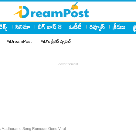
ిక్స్
సినిమా
బిగ్ బాస్ 8
ఓటీటీ
రివ్యూస్
క్రీడలు
క
#iDreamPost
#iD's క్రికెట్ స్పెషల్
dys Madhurame Song Rumours Gone Viral