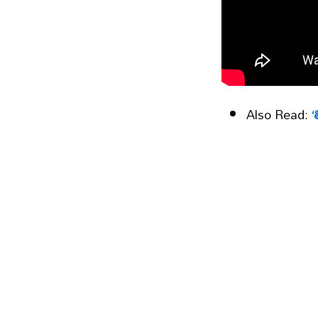
Also Read:
‘