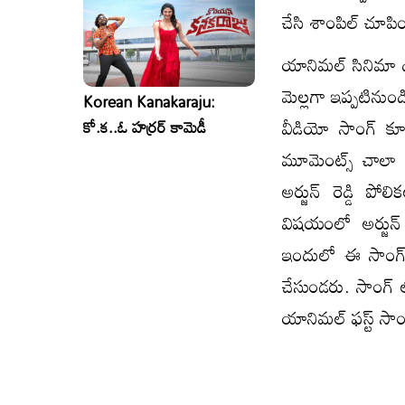
చేసి శాంపిల్ చూపి
యానిమల్ సినిమా డ
మెల్లగా ఇప్పటినుండ
Korean Kanakaraju:
వీడియో సాంగ్ కూడా
కో.క..ఓ హర్రర్ కామెడీ
మూమెంట్స్ చాలా 
అర్జున్ రెడ్డి ప
విషయంలో అర్జున్ 
ఇందులో ఈ సాంగ్ కూ
చేసుండరు. సాంగ్ 
యానిమల్ ఫస్ట్ సాం