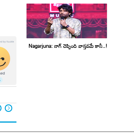
Nagarjuna: నాగ్ చెప్పింది వాస్తవమే కానీ..!