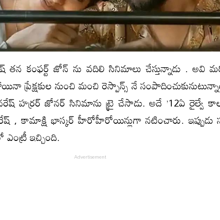
నరేష్ తన కంఫర్ట్ జోన్ ను వదిలి సినిమాలు చేస్తున్నాడు . అవి
ినా ప్రేక్షకుల నుంచి మంచి రెస్పాన్స్ నే సంపాదించుకునుటున్
 నరేష్ హర్రర్ జోనర్ సినిమాను ట్రై చేసాడు. అదే ’12ఏ రైల్వే క
రేష్ , కామాక్షి భాస్కర్ హీరోహీరోయిన్లుగా నటించారు. ఇప్పుడు 
 ఎంట్రీ ఇచ్చింది.