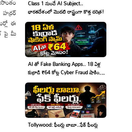
మ్ సొంతం
Class 1 నుంచే AI Subject..
 హర్రర్
భారతదేశంలో మొదటి రాష్ట్రంగా కొత్త చరిత్ర!
ేటర్లో ఈ
్ పై మీ
AI తో Fake Banking Apps.. 18 ఏళ్ల
కుర్రాడి ₹64 కోట్ల Cyber Fraud షాకింగ్
ఆపరేషన్!
Tollywood: ఫీలర్లు బాబూ..ఫేక్ ఫీలర్లు