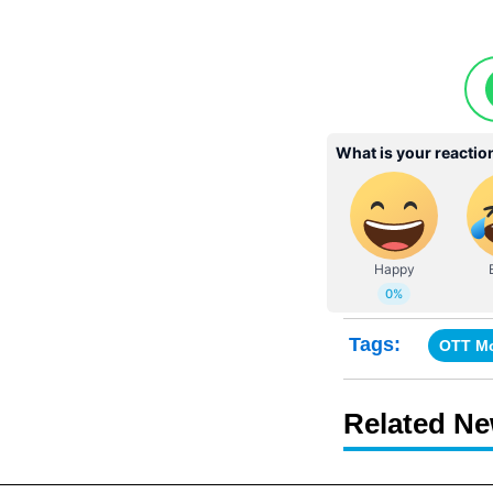
Tags:
OTT M
Related N