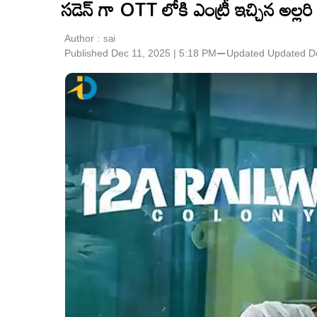
సడెన్ గా OTT లోకి ఎంట్రీ ఇచ్చిన అల్లర
Author :
sai
Published Dec 11, 2025 | 5:18 PM
⚊
Updated
Updated De