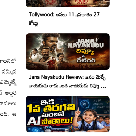
Tollywood: అసలు 11..ప్రచారం 27
కోట్లు
కాలనీలో
 నమ్మిన
Jana Nayakudu Review: జనం మెచ్చే
్మెల్మే
నాయకుడు కాదు..జన నాయకుడు రివ్యూ &
 అల్లరి
రేటింగ్!
ిణామాలు
ుంది. ఆ