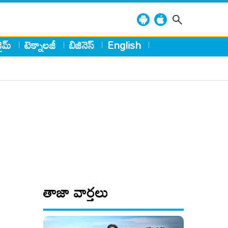
్రైమ్
టెక్నాలజీ
బిజినెస్
English
తాజా వార్తలు