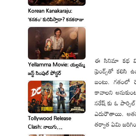
Korean Kanakaraju:
‘కనకం’ కురిపిస్తాడా? కనకరాజు
ఈ సినిమా కథ విష
Yellamma Movie: యల్లమ్మ
ఫ్రెండ్స్‌తో కల
జస్ట్ సింపుల్ పోస్టర్
బంటు. గతంలో రెం
కావాలని అనుకుంటా
నరేష్ కు ఓ పార్స
ఎదురౌతాయి. అతను
Tollywood Release
తర్వాత ఏమి జరిగిం
Clash: నాలుగు
సినిమాలు..ఒకేసారి..ఎందుకో?