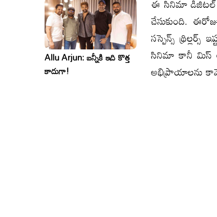
ఈ సినిమా డిజిటల్ స
చేసుకుంది. ఈరోజు
సస్పెన్స్ థ్రిల్లర
సినిమా కానీ మిస
Allu Arjun: బన్నీకి ఇది కొత్త
అభిప్రాయాలను కా
కాదుగా!