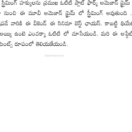
్ట్రీమింగ్ హక్కులను ప్రముఖ ఓటిటి ప్లాట్ ఫార్మ్ అమెజాన్ ప్రై
 నుంచి ఈ మూవీ అమెజాన్ ప్రైమ్ లో స్ట్రీమింగ్ అవుతుంది .
్స్ ఇష్టపడే వారికి ఈ వీకెండ్ ఈ సినిమా బెస్ట్ ఛాయస్. కాబట్టి థియ
్ అయ్యి ఉంటె ఎంచక్కా ఓటిటి లో చూసేయండి. మరి ఈ అప్డేట
మెంట్స్ రూపంలో తెలియజేయండి.