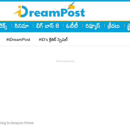
ిక్స్
సినిమా
బిగ్ బాస్ 8
ఓటీటీ
రివ్యూస్
క్రీడలు
క
#iDreamPost
#iD's క్రికెట్ స్పెషల్
ming In Amazon Prime