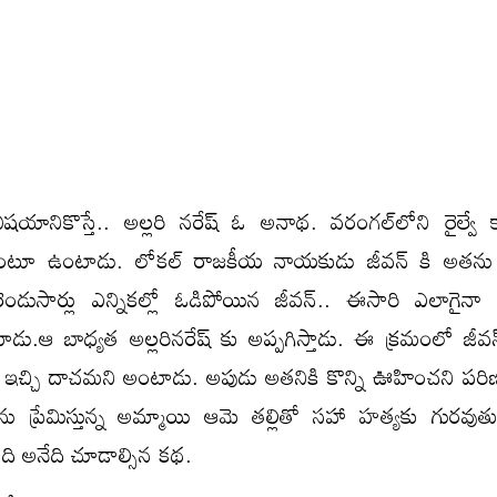
యానికొస్తే.. అల్లరి నరేష్ ఓ అనాథ. వరంగల్‌లోని రైల్వే 
ిసి ఉంటూ ఉంటాడు. లోకల్‌ రాజకీయ నాయకుడు జీవన్ కి అతను
డుసార్లు ఎన్నికల్లో ఓడిపోయిన జీవన్.. ఈసారి ఎలాగైనా ఎమ
డు.ఆ బాధ్యత అల్లరినరేష్ కు అప్పగిస్తాడు. ఈ క్రమంలో జీవన్
ిల్ ఇచ్చి దాచమని అంటాడు. అపుడు అతనికి కొన్ని ఊహించని పర
 ప్రేమిస్తున్న అమ్మాయి ఆమె తల్లితో సహా హత్యకు గురవుత
ది అనేది చూడాల్సిన కథ.