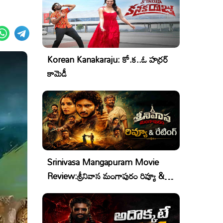
Korean Kanakaraju: కో.క..ఓ హర్రర్
కామెడీ
Srinivasa Mangapuram Movie
Review:శ్రీనివాస మంగాపురం రివ్యూ &
రేటింగ్