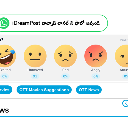
iDreamPost వాట్సాప్ ఛానల్ ని ఫాలో అవ్వండి
ovies
OTT Movies Suggestions
OTT News
ews