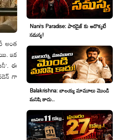
Nani’s Paradise: పారడైజ్ కు అదొక్కటే
సమస్య!
 మరీ అంత
నాయి. ఇక
ాలనీ’. ఈ
సడెన్ గా
Balakrishna: బాలయ్య మామూలు మొండి
మనిషి కాదు..