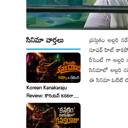
సినిమా వార్తలు
ప్రస్తుతం అల్లరి 
సూపర్ హిట్ కాకపోయ
రీసెంట్ గా అల్లరి
సినిమాలో అల్లరి న
ఈ సినిమా ఓటిటి లో
Korean Kanakaraju
Review: కొరియన్ కనకరాజు
రివ్యూ & రేటింగ్!