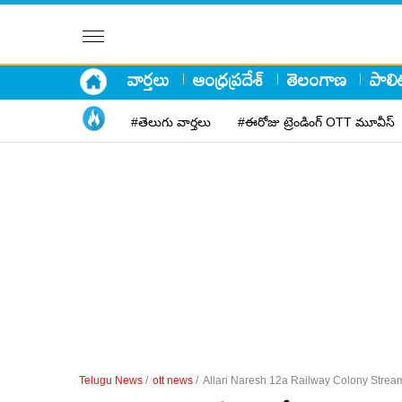
వార్తలు
ఆంధ్రప్రదేశ్
తెలంగాణ
పాలిట
#తెలుగు వార్తలు
#ఈరోజు ట్రెండింగ్ OTT మూవీస్
Telugu News
/
ott news
/
Allari Naresh 12a Railway Colony Strea