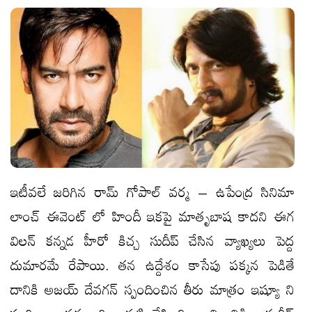
ఇటీవలే జరిగిన రామ్ గోపాల్ వర్మ – ఉపేంద్ర సినిమా
లాంచ్ ఈవెంట్ లో హిందీ ఇకపై మాతృబాష కాదని ఈగ
విలన్ కన్నడ హీరో కిచ్చ సుదీప్ చేసిన వ్యాఖ్యలు పెద్ద
దుమారమే రేపాయి. తన ఉద్దేశం కాసేపు పక్కన పెడితే
దానికి అజయ్ దేవగన్ స్పందించిన తీరు మాత్రం ఇష్యూ ని