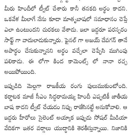
మీరు హిందీలో ట్వీట్ చేశారు కానీ తనకది అర్థం కాదని.
ఒకవేళ మీలాగే నేను కూడా మాతృబాషలో సమాధానం చెప్తే
ఎలా ఉంటుందని చురకలు వేశాడు. ఇలా ఇద్దరూ పరస్పరం
సాఫ్ట్ గా వాదులాడుకున్నారు. ఫైనల్ గా అజయ్ దేవగన్ తానే
అపార్థం చేసుకున్నానని అర్థం వచ్చేలా చెప్పేసి ముగింపు
పలికాడు. ఈ లోగా కింద కామెంట్స్ లో నానా రచ్చ
అయిపోయింది.
ఇప్పుడిది మెల్లగా రాజకీయ రంగు పులుముకుంటోంది.
కర్ణాటక మాజీ సీఎం సిద్ధరామయ్య హిందీ ఎప్పటికీ జాతీయ
బాష కాదని ట్వీట్ చేయడం నిప్పు రాజేసినట్టే అనుకోవాలి. ఆ
ఇద్దరు హీరోలు సైలెంట్ అయ్యాక ఇప్పుడు సోషల్ మీడియా
వేదికగా ఇతర వర్గాలు యుద్ధానికి తెరతీస్తున్నాయి. నిజానికి