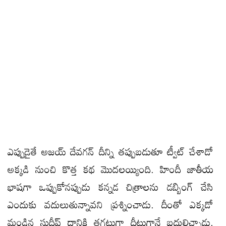
ఎప్పుడైతే అజయ్ దేవగన్ దీన్ని తప్పుబడుతూ ట్వీట్ చేశాడో
అక్కడి నుంచి కొత్త కథ మొదలయ్యింది. హిందీ జాతీయ
భాషగా ఒప్పుకోనప్పుడు కన్నడ చిత్రాలను డబ్బింగ్ చేసి
ఎందుకు వదులుతున్నావని ప్రశ్నించాడు. దీంతో ఎక్కడో
మండిన సుదీప్ దానికి తగ్గట్టుగా ధీటుగానే బదులిచ్చాడు.