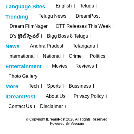
English
Telugu
Language Sites
Telugu News
iDreamPost
Trending
iDream FilmNager
OTT Releases This Week
iD's క్రికెట్ స్పెషల్
Bigg Boss 8 Telugu
Andhra Pradesh
Telangana
News
International
National
Crime
Politics
Movies
Reviews
Entertainment
Photo Gallery
Tech
Sports
Bussiness
More
About Us
Privacy Policy
iDreamPost
Contact Us
Disclaimer
© Copyright IDreamPost 2026 All Rights Reserved.
Powered By
Veegam