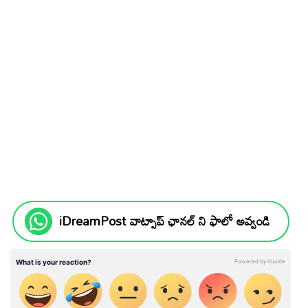
iDreamPost వాట్సాప్ ఛానల్ ని ఫాలో అవ్వండి