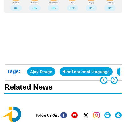
Tags:
Ajay Devgn
Hindi national language
Kicc
Related News
Follow Us On :