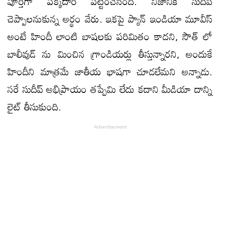
పూర్తిగా పక్కదారి పట్టించేసింది. నిజానికి సుదీప్
చెప్పాలనుకున్న అర్థం వేరు. ఇకపై ప్యాన్ ఇండియా మూవీస్
అంటే హిందీ లాంటి బాషలకు పరిమితం కాదని, సౌత్ లో
బాలీవుడ్ ను మించిన గ్రాండియర్లు తీస్తున్నారని, అందుకే
హిందీని మాత్రమే జాతీయ భాషగా చూడలేమని అన్నాడు.
సరే సుదీప్ అభిప్రాయం తప్పేమి లేదు కదాని మీడియా దాన్ని
లైట్ తీసుకుంది.