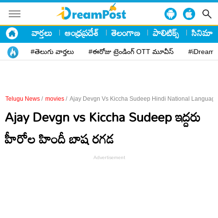
వార్తలు
ఆంధ్రప్రదేశ్
తెలంగాణ
పాలిటిక్స్
సినిమా
#తెలుగు వార్తలు
#ఈరోజు ట్రెండింగ్ OTT మూవీస్
#iDreamP
Telugu News
/
movies
/
Ajay Devgn Vs Kiccha Sudeep Hindi National Language
Ajay Devgn vs Kiccha Sudeep ఇద్దరు
హీరోల హిందీ బాష రగడ