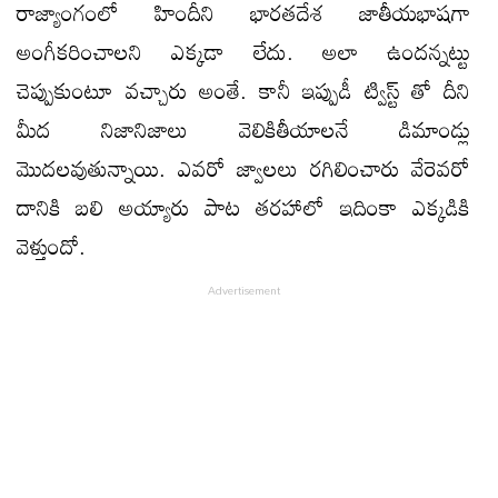
రాజ్యాంగంలో హిందీని భారతదేశ జాతీయభాషగా
అంగీకరించాలని ఎక్కడా లేదు. అలా ఉందన్నట్టు
చెప్పుకుంటూ వచ్చారు అంతే. కానీ ఇప్పుడీ ట్విస్ట్ తో దీని
మీద నిజానిజాలు వెలికితీయాలనే డిమాండ్లు
మొదలవుతున్నాయి. ఎవరో జ్వాలలు రగిలించారు వేరెవరో
దానికి బలి అయ్యారు పాట తరహాలో ఇదింకా ఎక్కడికి
వెళ్తుందో.