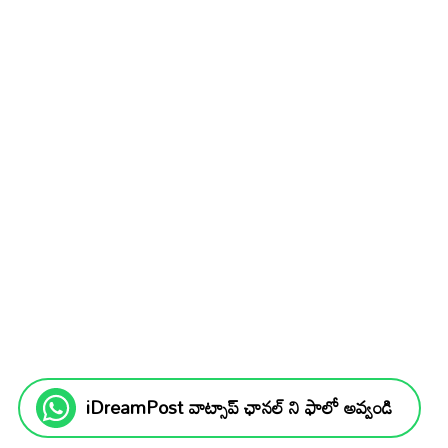
iDreamPost వాట్సాప్ ఛానల్ ని ఫాలో అవ్వండి