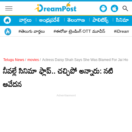
వార్తలు
ఆంధ్రప్రదేశ్
తెలంగాణ
పాలిటిక్స్
సినిమా
#తెలుగు వార్తలు
#ఈరోజు ట్రెండింగ్ OTT మూవీస్
#iDreamP
Telugu News
/
movies
/
Actress Daisy Shah Says She Was Blamed For Jai Ho Mo
నీవల్లే సినిమా ఫ్లాప్.. చచ్చిపో అన్నారు: నటి
ఆవేదన