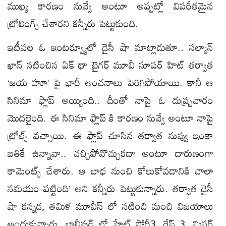
ముఖ్య కారణం నువ్వే అంటూ అప్పట్లో విపరీతమైన
ట్రోలింగ్స్ చేశారని కన్నీరు పెట్టుకుంది.
ఇటీవల ఓ ఇంటర్వ్యూలో డైసీ షా మాట్లాడుతూ.. సల్మాన్
ఖాన్ నటించిన ఏక్ థా టైగర్ మూవీ సూపర్ హిట్ తర్వాత
‘జయ హూ’ పై భారీ అంచనాలు పెరిగిపోయాయి. కానీ ఆ
సినిమా ఫ్లాప్ అయ్యింది.. దీంతో నాపై ఓ దుష్ప్రచారం
మొదలైంది. ఈ సినిమా ఫ్లాప్ కి కారణం నువ్వే అంటూ నాపై
ట్రోల్స్ వచ్చాయి. ఈ ఫ్లాప్ చూసిన తర్వాత నువ్వు ఇంకా
బతికే ఉన్నావా.. చచ్చిపోవొచ్చుకదా అంటూ దారుణంగా
కామెంట్స్ చేశారు. ఆ బాధ నుంచి కోలుకోవడానికి చాలా
సమయం పట్టింది’ అని కన్నీరు పెట్టుకున్నారు. తర్వాత డైసీ
షా కన్నడ, తమిళ మూవీస్ లో నటించి మంచి విజయాలు
అందుకున్నారు. బాలీవుడ్ లో హేట్ స్టోరీ3, రేస్ 3, మిస్టర్