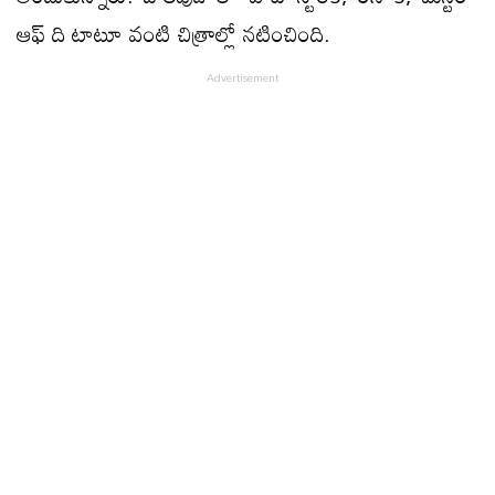
ఆఫ్ ది టాటూ వంటి చిత్రాల్లో నటించింది.