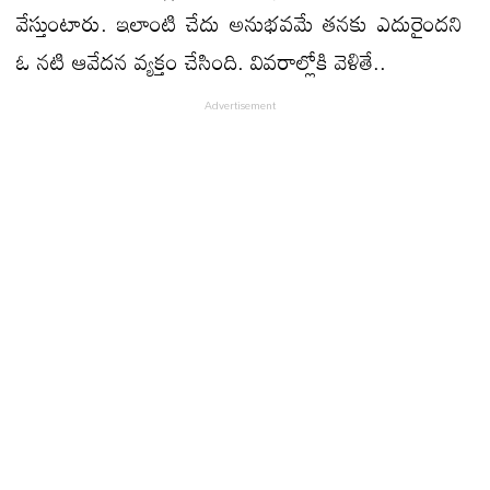
వేస్తుంటారు. ఇలాంటి చేదు అనుభవమే తనకు ఎదురైందని
ఓ నటి ఆవేదన వ్యక్తం చేసింది. వివరాల్లోకి వెళితే..