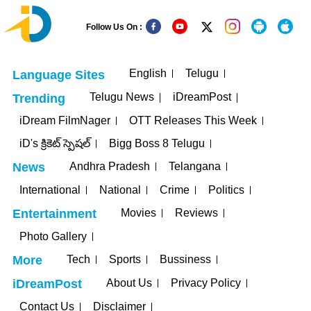
Follow Us On :
English
Telugu
Language Sites
Telugu News
iDreamPost
Trending
iDream FilmNager
OTT Releases This Week
iD's క్రికెట్ స్పెషల్
Bigg Boss 8 Telugu
Andhra Pradesh
Telangana
News
International
National
Crime
Politics
Movies
Reviews
Entertainment
Photo Gallery
Tech
Sports
Bussiness
More
About Us
Privacy Policy
iDreamPost
Contact Us
Disclaimer