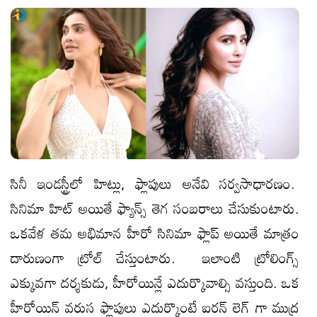
సినీ ఇండస్ట్రీలో హిట్లు, ఫ్లాపులు అనేవి సర్వసాధారణం.
సినిమా హిట్ అయితే ఫ్యాన్స్ తెగ సంబరాలు చేసుకుంటారు.
ఒకవేళ తమ అభిమాన హీరో సినిమా ఫ్లాప్ అయితే మాత్రం
దారుణంగా ట్రోల్ చేస్తుంటారు. ఇలాంటి ట్రోలింగ్స్
ఎక్కువగా దర్శకుడు, హీరోయిన్లే ఎదుర్కొవాల్సి వస్తుంది. ఒక
హీరోయిన్ వరుస ఫ్లాపులు ఎదుర్కొంటే ఐరన్ లెగ్ గా ముద్ర