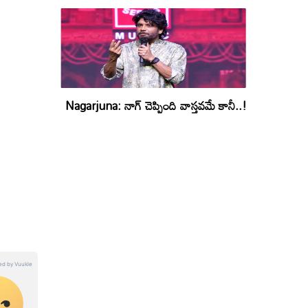
Nagarjuna: నాగ్ చెప్పింది వాస్తవమే కానీ..!