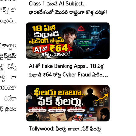
Class 1 నుంచే AI Subject..
్ల్స్”లో
భారతదేశంలో మొదటి రాష్ట్రంగా కొత్త చరిత్ర!
యింది..
దశాబ్దాల
ఫ్‌టైమ్
 డిస్నీ
AI తో Fake Banking Apps.. 18 ఏళ్ల
కుర్రాడి ₹64 కోట్ల Cyber Fraud షాకింగ్
స్ట్ గా
ఆపరేషన్!
 2002లో
 రివేరా
్ ఫ్రీడం
Tollywood: ఫీలర్లు బాబూ..ఫేక్ ఫీలర్లు