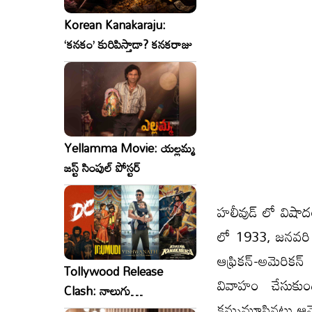
Korean Kanakaraju:
‘కనకం’ కురిపిస్తాడా? కనకరాజు
Yellamma Movie: యల్లమ్మ
జస్ట్ సింపుల్ పోస్టర్
హలీవుడ్ లో విషాద
లో 1933, జనవరి 23
ఆఫ్రికన్-అమెరిక
Tollywood Release
వివాహం చేసుకుం
Clash: నాలుగు
కన్నుమూసినట్లు ఆమె
సినిమాలు..ఒకేసారి..ఎందుకో?