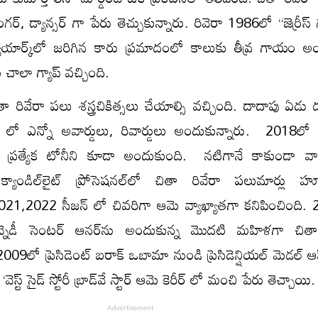
్, డ్యాన్సర్ గా పేరు తెచ్చుకున్నారు. రివెరా 1986లో “జెర్రీస్ గర
న్యూయార్క్‌లో జరిగిన కారు ప్రమాదంలో కాలుకు తీవ్ర గాయం అయ్
 చాలా గ్యాప్ వచ్చింది.
రివేరా పలు శస్త్రచికిత్సలు చేయాల్సి వచ్చింది. దాదాపు ఏడు 
్ లో ఎన్నో అవార్డులు, రివార్డులు అందుకున్నారు. 2018లో లై
 ప్రత్యేక టోనీని కూడా అందుకుంది. నటిగానే కాకుండా వాల్ట్
నీ క్యాండిల్‌లైట్ ప్రోసెషనల్‌లో చితా రివేరా పలుమార్లు హూ
21,2022 సీజన్ లో చివరిగా ఆమె వ్యాఖ్యాతగా కనిపించింది.
న కెన్నెడీ సెంటర్ ఆనర్‌ను అందుకున్న మొదటి మహిళగా చితా
2009లో ప్రెసిడెంట్ బరాక్ ఒబామా నుండి ప్రెసిడెన్షియల్ మెడల్ ఆఫ
్ట్ సైడ్ స్టోరీ బ్రాడ్‌వే స్టార్ ఆమె కెరీర్ లో మంచి పేరు తెచ్చాయి.