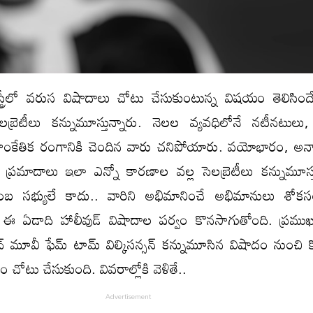
ట్రీలో వరుస విషాదాలు చోటు చేసుకుంటున్న విషయం తెలిసింద
బ్రెటీలు కన్నుమూస్తున్నారు. నెలల వ్యవధిలోనే నటీనటులు,
సాంకేతిక రంగానికి చెందిన వారు చనిపోయారు. వయోభారం, అనా
్డు ప్రమాదాలు ఇలా ఎన్నో కారణాల వల్ల సెలబ్రెటీలు కన్నుమూస్త
ంబ సభ్యులే కాదు.. వారిని అభిమానించే అభిమానులు శోకస
. ఈ ఏడాది హాలీవుడ్ విషాదాల పర్వం కొనసాగుతోంది. ప్రముఖ బ
ాన్ మూవీ ఫేమ్ టామ్ విల్కిసన్సన్ కన్నుమూసిన విషాదం నుంచి 
చోటు చేసుకుంది. వివరాల్లోకి వెళితే..