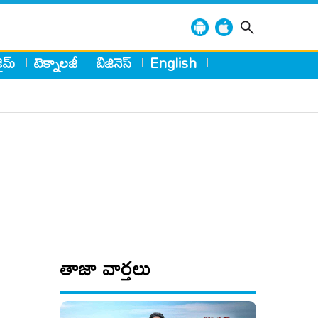
్రైమ్
టెక్నాలజీ
బిజినెస్
English
తాజా వార్తలు