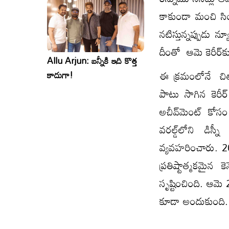
కాకుండా మంచి సింగర
నటిస్తున్నప్పుడు 
దీంతో ఆమె కెరీర్‌కు
Allu Arjun: బన్నీకి ఇది కొత్త
ఈ క్రమంలోనే చితా 
కాదుగా!
పాటు సాగిన కెరీర
అచీవ్‌మెంట్ కోసం
వరల్డ్‌లోని డిస్
వ్యవహరించారు. 20
ప్రతిష్టాత్మకమై
సృష్టించింది. ఆమె 
కూడా అందుకుంది. ‘వెస