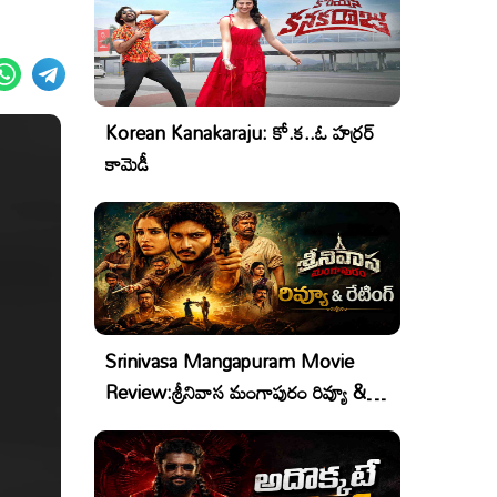
Korean Kanakaraju: కో.క..ఓ హర్రర్
కామెడీ
Srinivasa Mangapuram Movie
Review:శ్రీనివాస మంగాపురం రివ్యూ &
రేటింగ్