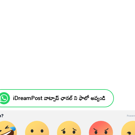
iDreamPost వాట్సాప్ ఛానల్ ని ఫాలో అవ్వండి