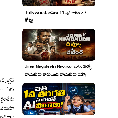
Tollywood: అసలు 11..ప్రచారం 27
కోట్లు
Jana Nayakudu Review: జనం మెచ్చే
నాయకుడు కాదు..జన నాయకుడు రివ్యూ &
ింగ్టన్
రేటింగ్!
రా. వీరు
డెంటేను
ధపడుతూ
 నటిగానే