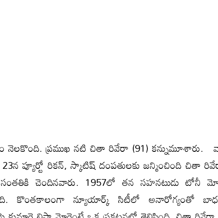
ం నెలకొంది. ప్రముఖ నటి చితా రివేరా (91) కన్నుమూశారు. వాష
న ప్యూర్టో రికన్, స్కాటిష్ దంపతులకు జన్మించింది చితా రివే
న్ సంతతికి చెందినవారు. 1957లో తన సహనటుడు టోనీ మోర్
ది. కొంతకాలంగా న్యూయార్క్ సిటీలో అనారోగ్యంతో బా
 కుమార్తె లిసా మోర్డెంటే ఒక ప్రకటనలో తెలిపింది. చితా రివేరా