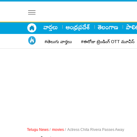
వార్తలు
ఆంధ్రప్రదేశ్
తెలంగాణ
పాలిట
#తెలుగు వార్తలు
#ఈరోజు ట్రెండింగ్ OTT మూవీస్
Telugu News
/
movies
/
Actress Chita Rivera Passes Away