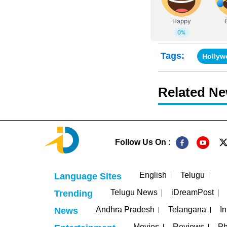
Tags:
Hollyw
Related N
Follow Us On :
English
Telugu
Language Sites
Telugu News
iDreamPost
Trending
Andhra Pradesh
Telangana
In
News
Movies
Reviews
Ph