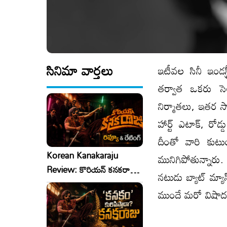
సినిమా వార్తలు
ఇటీవల సినీ ఇండస్
తర్వాత ఒకరు సెల
నిర్మాతలు, ఇతర 
హార్ట్ ఎటాక్, రోడ
దీంతో వారి కుటు
Korean Kanakaraju
మునిగిపోతున్నారు
Review: కొరియన్ కనకరాజు
నటుడు బ్యాట్ మ్య
రివ్యూ & రేటింగ్!
ముందే మరో విషాదం 