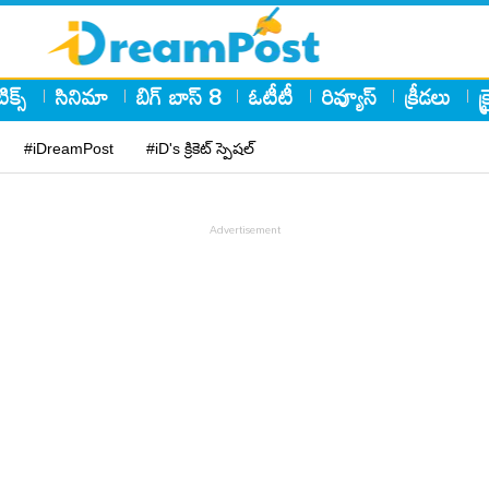
ిక్స్
సినిమా
బిగ్ బాస్ 8
ఓటీటీ
రివ్యూస్
క్రీడలు
క
#iDreamPost
#iD's క్రికెట్ స్పెషల్