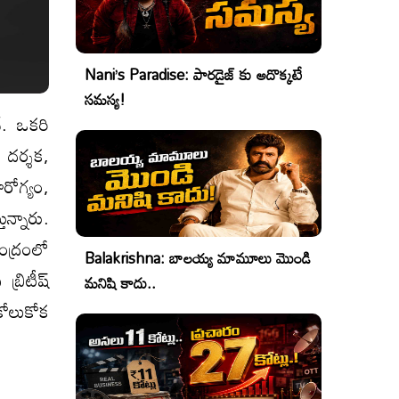
Nani’s Paradise: పారడైజ్ కు అదొక్కటే
సమస్య!
ే. ఒకరి
 దర్శక,
రోగ్యం,
ున్నారు.
ంద్రంలో
Balakrishna: బాలయ్య మామూలు మొండి
్రిటీష్
మనిషి కాదు..
కోలుకోక