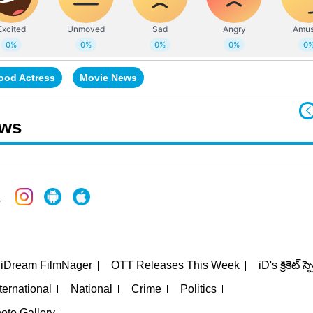
ood Actress
Movie News
ews
iDream FilmNager
OTT Releases This Week
iD's క్రికెట్ స్
ternational
National
Crime
Politics
oto Gallery