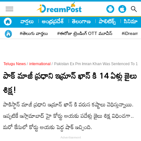
వార్తలు
ఆంధ్రప్రదేశ్
తెలంగాణ
పాలిటిక్స్
సినిమా
#తెలుగు వార్తలు
#ఈరోజు ట్రెండింగ్ OTT మూవీస్
#iDreamP
Telugu News
/
international
/
Pakistan Ex Pm Imran Khan Was Sentenced To 14 Y
పాక్ మాజీ ప్రధాని ఇమ్రాన్ ఖాన్ కి 14 ఏళ్లు జైలు
శిక్ష!
పాకిస్థాన్ మాజీ ప్రధాని ఇమ్రాన్ ఖాన్ కి వరుస కష్టాలు వెధిస్తున్నాయి.
ఇప్పటికే ఇస్లామాబాద్ హై కోర్టు ఆయకు పదేళ్లు జైలు శిక్ష విధించగా..
మరో కేసులో కోర్టు ఆయకు పెద్ద షాక్ ఇచ్చింది.