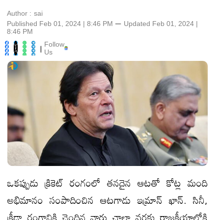
Author :
sai
Published Feb 01, 2024 | 8:46 PM
⚊
Updated
Feb 01, 2024 |
8:46 PM
Follow
|
Us
ఒకప్పుడు క్రికెట్ రంగంలో తనదైన ఆటతో కోట్ల మంది
అభిమానం సంపాదించిన ఆటగాడు ఇమ్రాన్ ఖాన్. సినీ,
క్రీడా రంగానికి చెందిన వారు చాలా వరకు రాజకీయాల్లోకి