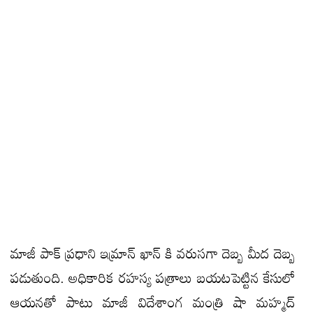
మాజీ పాక్ ప్రధాని ఇమ్రాన్ ఖాన్ కి వరుసగా దెబ్బ మీద దెబ్బ
పడుతుంది. అధికారిక రహస్య పత్రాలు బయటపెట్టిన కేసులో
ఆయనతో పాటు మాజీ విదేశాంగ మంత్రి షా మహ్మద్