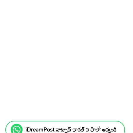
iDreamPost వాట్సాప్ ఛానల్ ని ఫాలో అవ్వండి