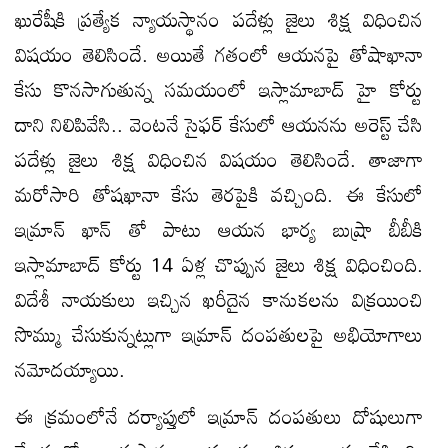
ఖురేషీకి ప్రత్యేక న్యాయస్థానం పదేళ్లు జైలు శిక్ష విధించిన
విషయం తెలిసిందే. అయితే గతంలో ఆయనపై తోషాఖానా
కేసు కొనసాగుతున్న సమయంలో ఇస్లామాబాద్ హై కోర్టు
దాని నిలిపివేసి.. వెంటనే సైఫర్ కేసులో ఆయనను అరెస్ట్ చేసి
పదేళ్లు జైలు శిక్ష విధించిన విషయం తెలిసిందే. తాజాగా
మరోసారి తోషఖానా కేసు తెరపైకి వచ్చింది. ఈ కేసులో
ఇమ్రాన్ ఖాన్ తో పాటు ఆయన భార్య బుష్రా బీబీకి
ఇస్లామాబాద్ కోర్టు 14 ఏళ్ల చొప్పున జైలు శిక్ష విధించింది.
విదేశీ నాయకులు ఇచ్చిన ఖరీదైన కానుకలను విక్రయించి
సొమ్ము చేసుకున్నట్లుగా ఇమ్రాన్ దంపతులపై అభియోగాలు
నమోదయ్యాయి.
ఈ క్రమంలోనే దర్యాప్తులో ఇమ్రాన్ దంపతులు దోషులుగా