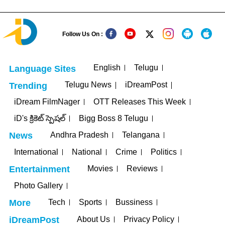
Follow Us On :
English
Telugu
Language Sites
Telugu News
iDreamPost
Trending
iDream FilmNager
OTT Releases This Week
iD's క్రికెట్ స్పెషల్
Bigg Boss 8 Telugu
Andhra Pradesh
Telangana
News
International
National
Crime
Politics
Movies
Reviews
Entertainment
Photo Gallery
Tech
Sports
Bussiness
More
About Us
Privacy Policy
iDreamPost