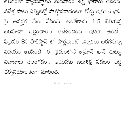
తేలడంతో న్యాయస్థానం బుధవారం శిక్ష ఖారారు చేసింది.
పదేళ్ల పాటు ఎన్నికల్లో పాల్గొనరాదంటూ కోర్టు ఇమ్రాన్ ఖాన్
పై అనర్హత వేటు వేసింది. అంతేకాదు 1.5 బిలియన్ల
జరిమానా చెల్లించాలని ఆదేశించింది. ఇదిలా ఉంటే..
ఫిబ్రవరి 8న పాకిస్థాన్ లో పార్లమెంట్ ఎన్నికలు జరగనున్న
విషయం తెలిసిందే. ఈ క్రమంలోనే ఇమ్రాన్ ఖాన్ చుట్టూ
వివాదాలు చెలరేగడం.. ఆయనకు జైలుశిక్ష పడటం పెద్ద
చర్చనీయాంశంగా మారింది.