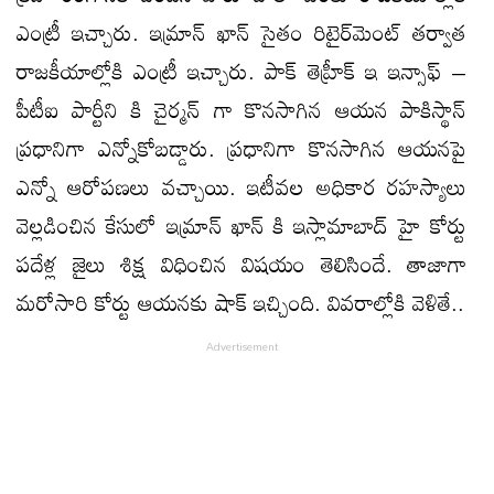
ఎంట్రీ ఇచ్చారు. ఇమ్రాన్ ఖాన్ సైతం రిటైర్‌మెంట్ తర్వాత
రాజకీయాల్లోకి ఎంట్రీ ఇచ్చారు. పాక్ తెహ్రీక్ ఇ ఇన్సాఫ్ –
పీటీఐ పార్టీని కి చైర్మన్ గా కొనసాగిన ఆయన పాకిస్థాన్
ప్రధానిగా ఎన్నోకోబడ్డారు. ప్రధానిగా కొనసాగిన ఆయనపై
ఎన్నో ఆరోపణలు వచ్చాయి. ఇటీవల అధికార రహస్యాలు
వెల్లడించిన కేసులో ఇమ్రాన్ ఖాన్ కి ఇస్లామాబాద్ హై కోర్టు
పదేళ్ల జైలు శిక్ష విధించిన విషయం తెలిసిందే. తాజాగా
మరోసారి కోర్టు ఆయనకు షాక్ ఇచ్చింది. వివరాల్లోకి వెళితే..